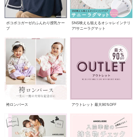
ポコポコガーゼのふんわり授乳ケー
SNS映えも狙えるオシャレインテリ
プ
ア!サニーラグマット
袴ロンパース
アウトレット 最大90%OFF