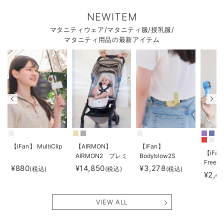
NEWITEM
マタニティウェア/マタニティ服/授乳服/
マタニティ用品の最新アイテム
【iFan】 MultiClip
【AIRMON】
【iFan】
【iFan
AIRMON2 プレミ
Bodyblow2S
Freeze
アム
¥880
¥14,850
¥3,278
(税込)
(税込)
(税込)
¥2,4
VIEW ALL