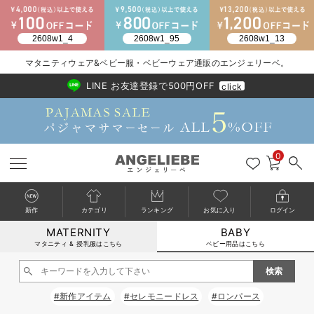
2026/NewArrival
送料495円(一部地域を除く) 7,700円以上で送料無料
マタニティウェア&ベビー服・ベビーウェア通販のエンジェリーベ。
LINE お友達登録で500円OFF
click
0
新作
カテゴリ
ランキング
お気に入り
ログイン
MATERNITY
BABY
戻る
戻る
戻る
戻る
戻る
戻る
戻る
戻る
戻る
戻る
戻る
戻る
戻る
戻る
戻る
戻る
戻る
戻る
戻る
戻る
戻る
戻る
戻る
戻る
戻る
戻る
戻る
戻る
戻る
戻る
戻る
カートに入れる
マタニティ & 授乳服はこちら
ベビー用品はこちら
新生児服全て
ベビー服全て
シーズンアイテム全て
ベビー・新生児 寝具全て
ベビー 雑貨全て
お出かけグッズ全て
ベビー｜季節の特集全て
アウトレット全て
特集全て
再入荷全て
送料無料アイテム全て
ブラキャミ おまとめ
【37周年祭セール】
気温差別オススメアイ
マタニティウェア お
こだわりの履き心地！
出産準備応援割全て
春のマタニティワンピ
Gift Selection 
冬の冷え対策インナー
入院準備の持ち物チェ
冬のあったか特集全て
閉じる
出産準備
ロンパース・カバーオール
甚平・浴衣
ベビーベッド・布団 （ベビー・新生児）
ベビーカー
猛暑からベビーを守るひんやりグッズ
【アウトレット】ワンピース
抗菌防臭加工
再入荷｜インナー
ベビーチェア（ハイローチェア）・ベビーラック
ワンピース
【37周年祭セール】2
【15℃】3月下旬～
動きやすく着回しでき
強撚スムース(コスパ
【おまとめ割】パジャ
カジュアル
ジャケット派
マタニティパジャマ
【オフィスカジュアル
レギンスタイプ
【フォーマル】ワンピ
【ベビー】長袖
ハンカチ
快適ウェア10%OFF
セットアップ・ レイ
〜3,000円（税込）
薄くてあったか
入院してすぐ使うグッ
【冬のあったか特集】
#新作アイテム
#セレモニードレス
#ロンパース