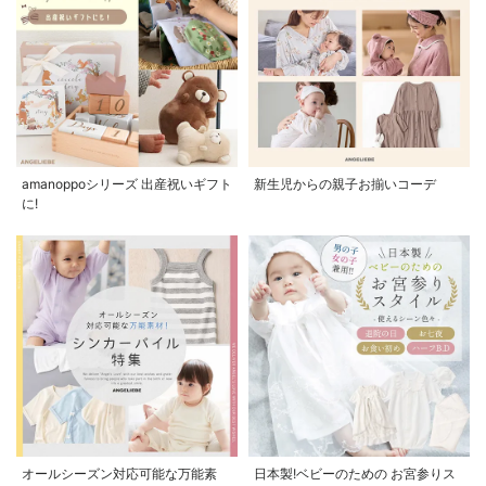
amanoppoシリーズ 出産祝いギフト
新生児からの親子お揃いコーデ
に!
オールシーズン対応可能な万能素
日本製!ベビーのための お宮参りス