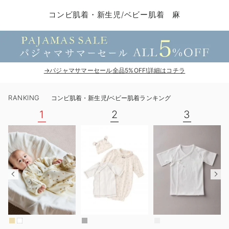
コンビ肌着・新生児/ベビー肌着
ベビー ワンピース
ベビー袴
ベビー ブランケット・タオルケット
子育て便利家電
抱っこ紐
夏のお役立ちベビーウェア
【アウトレット】トップス・授乳トップス
透け防止
再入荷｜アウター
トップス
【37周年祭セール】4
【〜10℃】3月中旬
涼しくて可愛い「ワン
デニム
きれいめトップス派
マタニティインナー
【オフィスカジュアル
パンツタイプ
【フォーマル】ボトム
【ベビー】半袖
2WAYオール
Aライン ・フレアワ
〜5,000円（税込）
綿混素材
赤ちゃんへ使うもの
【冬のあったか特集】
コンビ肌着・新生児/ベビー肌着 麻
ツーウェイオール・2WAYオール（新生児）
ベビー パンツ
おくるみ（新生児）
プレイマット・ベビー マット
ベビーケープ
シンカーパイル特集
【アウトレット】ボトムス
見えてもカワイイ
パンツ
レギンス
きれいめスカート派
ベビー
【フォーマル】トップ
【ベビー】グッズ
コンビ肌着
Iライン ・タイトシ
〜10,000円（税込）
腹巻・ひざ上パンツ
産後に使うグッズ
【冬のあったか特集】
ベビー ブルマ
ベビー 雑貨 小物
ベビーの動物なりきり特集
【アウトレット】パジャマ
コットン素材
スカート
オフィス
きれいめ美脚パンツ派
短肌着
快適ウェア10%OFF
ジャンパースカート/
10,001円（税込）〜
保温&リカバリー
【冬のあったか特集】
ベビー スカート
ベビー安全グッズ
ベビー 夏のお役立ちグッズ特集
【アウトレット】インナー
冷房対策
パジャマ
ツィード派
セット
ワーク・オフィス
女の子におススメのギ
レギンス・タイツ
→パジャマサマーセール全品5%OFF!詳細はコチラ
ベビートップス
ベビーおもちゃ
【素材別】ベビーロンパース特集
【アウトレット】ベビー
接触冷感素材
インナー
MAX55%OFF ブラッ
王道シンプル派
カジュアル
男の子におススメのギ
カップ付きインナー
RANKING
コンビ肌着・新生児/ベビー肌着ランキング
ベビー アウター
メモリアルグッズ
袴ロンパース特集
Tシャツブラ
雑貨
セットアップ派
フォーマル / オケー
定番ギフト
あったか度◎
1
2
3
ベビー セットアップ
授乳・調乳・お食事
ブラトップ
ベビー
あったかアイテム｜ベ
もらって嬉しいギフト
裏起毛素材
スタイ・よだれかけ（新生児・ベビー）
哺乳瓶
親子セット
かわいくておもしろい
ベビー帽子（新生児・乳児）
赤ちゃん 洗剤・洗濯用品・お掃除
快適機能ウェア特集 トップス
何枚あっても嬉しいア
新生児スリーパー・ベビーパジャマ
赤ちゃん お風呂・ベビースキンケア
快適機能ウェア特集 ボトムス
長く使えるアイテム
おむつ関連グッズ
快適機能ウェア特集 パジャマ
ベビーシューズ・ファーストシューズ・ベビー靴下
お部屋映えアイテム