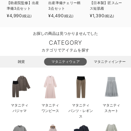
【助産院監修】出産
出産準備チェリー柄
【日本製】匠スムー
ベビー リュック
erbaviva（エルバビーバ）
準備3点セット
3点セット
ス短肌着
¥4,990
¥4,490
¥1,390
(税込)
(税込)
(税込)
ベビー 小物
安心の日本製。先輩ママが買ってよかった！本当に必要な出産準備品
ハレの日に着るANGELIEBEのセレモニー
お探しの商品は見つかりませんでした
買って正解！高評価レビューアイテム
CATEGORY
カテゴリでアイテムを探す
冬に可愛いニットがお得！
雑貨
マタニティウェア
マタニティインナー
親子コーデ｜ママとベビーにおすすめ！
便利な育児家電
Gift Selection 出産祝い
ロンパースはいつからいつまで使う？選ぶポイントも解説！
マタニティ
マタニティ
マタニティ
マタニティ
パジャマ
ワンピース
パンツ・レギン
スカート
保育園・入園準備特集
ス
ファルスカ