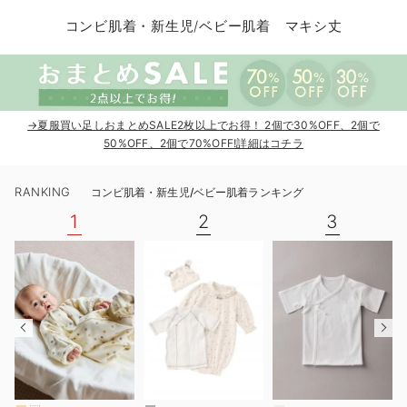
コンビ肌着・新生児/ベビー肌着
ベビー ワンピース
ベビー袴
ベビー ブランケット・タオルケット
子育て便利家電
抱っこ紐
夏のお役立ちベビーウェア
【アウトレット】トップス・授乳トップス
透け防止
再入荷｜アウター
トップス
【37周年祭セール】4
【〜10℃】3月中旬
涼しくて可愛い「ワン
デニム
きれいめトップス派
マタニティインナー
【オフィスカジュアル
パンツタイプ
【フォーマル】ボトム
【ベビー】半袖
2WAYオール
Aライン ・フレアワ
〜5,000円（税込）
綿混素材
赤ちゃんへ使うもの
【冬のあったか特集】
コンビ肌着・新生児/ベビー肌着 マキシ丈
ツーウェイオール・2WAYオール（新生児）
ベビー パンツ
おくるみ（新生児）
プレイマット・ベビー マット
ベビーケープ
シンカーパイル特集
【アウトレット】ボトムス
見えてもカワイイ
パンツ
レギンス
きれいめスカート派
ベビー
【フォーマル】トップ
【ベビー】グッズ
コンビ肌着
Iライン ・タイトシ
〜10,000円（税込）
腹巻・ひざ上パンツ
産後に使うグッズ
【冬のあったか特集】
ベビー ブルマ
ベビー 雑貨 小物
ベビーの動物なりきり特集
【アウトレット】パジャマ
コットン素材
スカート
オフィス
きれいめ美脚パンツ派
短肌着
快適ウェア10%OFF
ジャンパースカート/
10,001円（税込）〜
保温&リカバリー
【冬のあったか特集】
ベビー スカート
ベビー安全グッズ
ベビー 夏のお役立ちグッズ特集
【アウトレット】インナー
冷房対策
パジャマ
ツィード派
セット
ワーク・オフィス
女の子におススメのギ
レギンス・タイツ
→夏服買い足しおまとめSALE2枚以上でお得！ 2個で30%OFF、2個で
50%OFF、2個で70%OFF!詳細はコチラ
ベビートップス
ベビーおもちゃ
【素材別】ベビーロンパース特集
【アウトレット】ベビー
接触冷感素材
インナー
MAX55%OFF ブラッ
王道シンプル派
カジュアル
男の子におススメのギ
カップ付きインナー
RANKING
コンビ肌着・新生児/ベビー肌着ランキング
ベビー アウター
メモリアルグッズ
袴ロンパース特集
Tシャツブラ
雑貨
セットアップ派
フォーマル / オケー
定番ギフト
あったか度◎
1
2
3
ベビー セットアップ
授乳・調乳・お食事
ブラトップ
ベビー
あったかアイテム｜ベ
もらって嬉しいギフト
裏起毛素材
スタイ・よだれかけ（新生児・ベビー）
哺乳瓶
親子セット
かわいくておもしろい
ベビー帽子（新生児・乳児）
赤ちゃん 洗剤・洗濯用品・お掃除
快適機能ウェア特集 トップス
何枚あっても嬉しいア
新生児スリーパー・ベビーパジャマ
赤ちゃん お風呂・ベビースキンケア
快適機能ウェア特集 ボトムス
長く使えるアイテム
おむつ関連グッズ
快適機能ウェア特集 パジャマ
ベビーシューズ・ファーストシューズ・ベビー靴下
お部屋映えアイテム