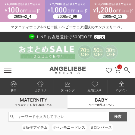
2026/NewArrival
送料495円(一部地域を除く) 7,700円以上で送料無料
マタニティウェア&ベビー服・ベビーウェア通販のエンジェリーベ。
LINE お友達登録で500円OFF
click
0
新作
カテゴリ
ランキング
お気に入り
ログイン
MATERNITY
BABY
戻る
戻る
戻る
戻る
戻る
戻る
戻る
戻る
戻る
戻る
戻る
戻る
戻る
戻る
戻る
戻る
戻る
戻る
戻る
戻る
戻る
戻る
戻る
戻る
戻る
戻る
戻る
戻る
戻る
戻る
戻る
カートに入れる
マタニティ & 授乳服はこちら
ベビー用品はこちら
新生児服全て
ベビー服全て
シーズンアイテム全て
ベビー・新生児 寝具全て
ベビー 雑貨全て
お出かけグッズ全て
ベビー｜季節の特集全て
アウトレット全て
特集全て
再入荷全て
送料無料アイテム全て
ブラキャミ おまとめ
【37周年祭セール】
気温差別オススメアイ
マタニティウェア お
こだわりの履き心地！
出産準備応援割全て
春のマタニティワンピ
Gift Selection 
冬の冷え対策インナー
入院準備の持ち物チェ
冬のあったか特集全て
閉じる
出産準備
ロンパース・カバーオール
甚平・浴衣
ベビーベッド・布団 （ベビー・新生児）
ベビーカー
猛暑からベビーを守るひんやりグッズ
【アウトレット】ワンピース
抗菌防臭加工
再入荷｜インナー
ベビーチェア（ハイローチェア）・ベビーラック
ワンピース
【37周年祭セール】2
【15℃】3月下旬～
動きやすく着回しでき
強撚スムース(コスパ
【おまとめ割】パジャ
カジュアル
ジャケット派
マタニティパジャマ
【オフィスカジュアル
レギンスタイプ
【フォーマル】ワンピ
【ベビー】長袖
ハンカチ
快適ウェア10%OFF
セットアップ・ レイ
〜3,000円（税込）
薄くてあったか
入院してすぐ使うグッ
【冬のあったか特集】
#新作アイテム
#セレモニードレス
#ロンパース