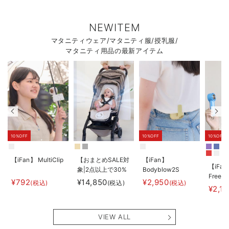
NEWITEM
マタニティウェア/マタニティ服/授乳服/
マタニティ用品の最新アイテム
10%OFF
10%OFF
10%OFF
【iFan】 MultiClip
【おまとめSALE対
【iFan】
【iFan
象|2点以上で30%
Bodyblow2S
Freeze
オフ】
¥792
¥14,850
¥2,950
(税込)
(税込)
(税込)
¥2,1
【AIRMON】
AIRMON2 プレミ
アム
VIEW ALL