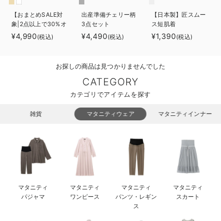
ベビー リュック
erbaviva（エルバビーバ）
【おまとめSALE対
出産準備チェリー柄
【日本製】匠スムー
象|2点以上で30%オ
3点セット
ス短肌着
ベビー 小物
安心の日本製。先輩ママが買ってよかった！本当に必要な出産準備品
フ】【助産院監修】
¥4,990
¥4,490
¥1,390
(税込)
(税込)
(税込)
出産準備3点セット
ハレの日に着るANGELIEBEのセレモニー
お探しの商品は見つかりませんでした
買って正解！高評価レビューアイテム
CATEGORY
冬に可愛いニットがお得！
カテゴリでアイテムを探す
親子コーデ｜ママとベビーにおすすめ！
雑貨
マタニティウェア
マタニティインナー
便利な育児家電
Gift Selection 出産祝い
ロンパースはいつからいつまで使う？選ぶポイントも解説！
マタニティ
マタニティ
マタニティ
マタニティ
保育園・入園準備特集
パジャマ
ワンピース
パンツ・レギン
スカート
ス
ファルスカ