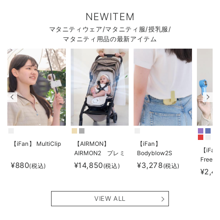
NEWITEM
マタニティウェア/マタニティ服/授乳服/
マタニティ用品の最新アイテム
【iFan】 MultiClip
【AIRMON】
【iFan】
【iFan
AIRMON2 プレミ
Bodyblow2S
Freeze
アム
¥880
¥14,850
¥3,278
(税込)
(税込)
(税込)
¥2,4
VIEW ALL