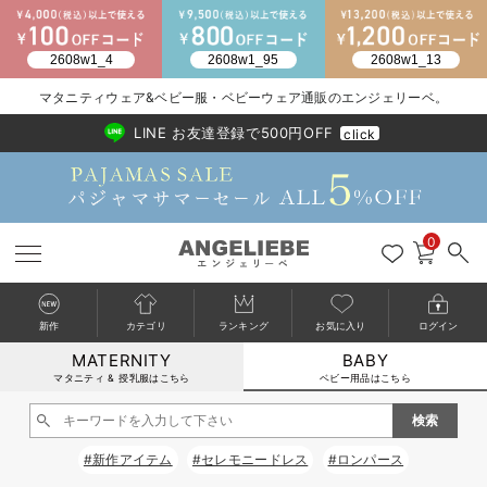
2026/NewArrival
送料495円(一部地域を除く) 7,700円以上で送料無料
マタニティウェア&ベビー服・ベビーウェア通販のエンジェリーベ。
LINE お友達登録で500円OFF
click
0
新作
カテゴリ
ランキング
お気に入り
ログイン
MATERNITY
BABY
戻る
戻る
戻る
戻る
戻る
戻る
戻る
戻る
戻る
戻る
戻る
戻る
戻る
戻る
戻る
戻る
戻る
戻る
戻る
戻る
戻る
戻る
戻る
戻る
戻る
戻る
戻る
戻る
戻る
戻る
戻る
カートに入れる
マタニティ & 授乳服はこちら
ベビー用品はこちら
新生児服全て
ベビー服全て
シーズンアイテム全て
ベビー・新生児 寝具全て
ベビー 雑貨全て
お出かけグッズ全て
ベビー｜季節の特集全て
アウトレット全て
特集全て
再入荷全て
送料無料アイテム全て
ブラキャミ おまとめ
【37周年祭セール】
気温差別オススメアイ
マタニティウェア お
こだわりの履き心地！
出産準備応援割全て
春のマタニティワンピ
Gift Selection 
冬の冷え対策インナー
入院準備の持ち物チェ
冬のあったか特集全て
閉じる
出産準備
ロンパース・カバーオール
甚平・浴衣
ベビーベッド・布団 （ベビー・新生児）
ベビーカー
猛暑からベビーを守るひんやりグッズ
【アウトレット】ワンピース
抗菌防臭加工
再入荷｜インナー
ベビーチェア（ハイローチェア）・ベビーラック
ワンピース
【37周年祭セール】2
【15℃】3月下旬～
動きやすく着回しでき
強撚スムース(コスパ
【おまとめ割】パジャ
カジュアル
ジャケット派
マタニティパジャマ
【オフィスカジュアル
レギンスタイプ
【フォーマル】ワンピ
【ベビー】長袖
ハンカチ
快適ウェア10%OFF
セットアップ・ レイ
〜3,000円（税込）
薄くてあったか
入院してすぐ使うグッ
【冬のあったか特集】
#新作アイテム
#セレモニードレス
#ロンパース