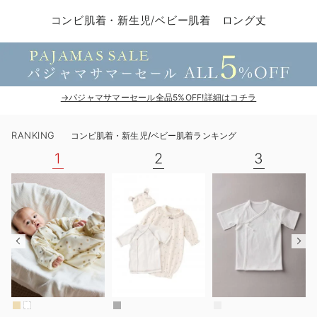
コンビ肌着・新生児/ベビー肌着
ベビー ワンピース
ベビー袴
ベビー ブランケット・タオルケット
子育て便利家電
抱っこ紐
夏のお役立ちベビーウェア
【アウトレット】トップス・授乳トップス
透け防止
再入荷｜アウター
トップス
【37周年祭セール】4
【〜10℃】3月中旬
涼しくて可愛い「ワン
デニム
きれいめトップス派
マタニティインナー
【オフィスカジュアル
パンツタイプ
【フォーマル】ボトム
【ベビー】半袖
2WAYオール
Aライン ・フレアワ
〜5,000円（税込）
綿混素材
赤ちゃんへ使うもの
【冬のあったか特集】
コンビ肌着・新生児/ベビー肌着 ロング丈
ツーウェイオール・2WAYオール（新生児）
ベビー パンツ
おくるみ（新生児）
プレイマット・ベビー マット
ベビーケープ
シンカーパイル特集
【アウトレット】ボトムス
見えてもカワイイ
パンツ
レギンス
きれいめスカート派
ベビー
【フォーマル】トップ
【ベビー】グッズ
コンビ肌着
Iライン ・タイトシ
〜10,000円（税込）
腹巻・ひざ上パンツ
産後に使うグッズ
【冬のあったか特集】
ベビー ブルマ
ベビー 雑貨 小物
ベビーの動物なりきり特集
【アウトレット】パジャマ
コットン素材
スカート
オフィス
きれいめ美脚パンツ派
短肌着
快適ウェア10%OFF
ジャンパースカート/
10,001円（税込）〜
保温&リカバリー
【冬のあったか特集】
ベビー スカート
ベビー安全グッズ
ベビー 夏のお役立ちグッズ特集
【アウトレット】インナー
冷房対策
パジャマ
ツィード派
セット
ワーク・オフィス
女の子におススメのギ
レギンス・タイツ
→パジャマサマーセール全品5%OFF!詳細はコチラ
ベビートップス
ベビーおもちゃ
【素材別】ベビーロンパース特集
【アウトレット】ベビー
接触冷感素材
インナー
MAX55%OFF ブラッ
王道シンプル派
カジュアル
男の子におススメのギ
カップ付きインナー
RANKING
コンビ肌着・新生児/ベビー肌着ランキング
ベビー アウター
メモリアルグッズ
袴ロンパース特集
Tシャツブラ
雑貨
セットアップ派
フォーマル / オケー
定番ギフト
あったか度◎
1
2
3
ベビー セットアップ
授乳・調乳・お食事
ブラトップ
ベビー
あったかアイテム｜ベ
もらって嬉しいギフト
裏起毛素材
スタイ・よだれかけ（新生児・ベビー）
哺乳瓶
親子セット
かわいくておもしろい
ベビー帽子（新生児・乳児）
赤ちゃん 洗剤・洗濯用品・お掃除
快適機能ウェア特集 トップス
何枚あっても嬉しいア
新生児スリーパー・ベビーパジャマ
赤ちゃん お風呂・ベビースキンケア
快適機能ウェア特集 ボトムス
長く使えるアイテム
おむつ関連グッズ
快適機能ウェア特集 パジャマ
ベビーシューズ・ファーストシューズ・ベビー靴下
お部屋映えアイテム