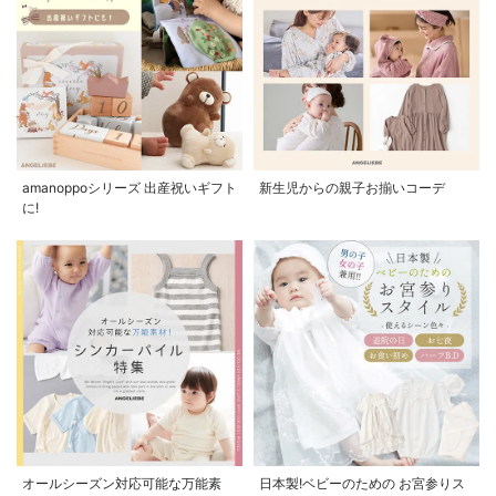
amanoppoシリーズ 出産祝いギフト
新生児からの親子お揃いコーデ
に!
オールシーズン対応可能な万能素
日本製!ベビーのための お宮参りス