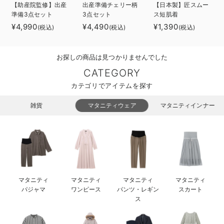
【助産院監修】出産
出産準備チェリー柄
【日本製】匠スムー
ベビー リュック
erbaviva（エルバビーバ）
準備3点セット
3点セット
ス短肌着
¥4,990
¥4,490
¥1,390
(税込)
(税込)
(税込)
ベビー 小物
安心の日本製。先輩ママが買ってよかった！本当に必要な出産準備品
ハレの日に着るANGELIEBEのセレモニー
お探しの商品は見つかりませんでした
買って正解！高評価レビューアイテム
CATEGORY
カテゴリでアイテムを探す
冬に可愛いニットがお得！
雑貨
マタニティウェア
マタニティインナー
親子コーデ｜ママとベビーにおすすめ！
便利な育児家電
Gift Selection 出産祝い
ロンパースはいつからいつまで使う？選ぶポイントも解説！
マタニティ
マタニティ
マタニティ
マタニティ
パジャマ
ワンピース
パンツ・レギン
スカート
保育園・入園準備特集
ス
ファルスカ