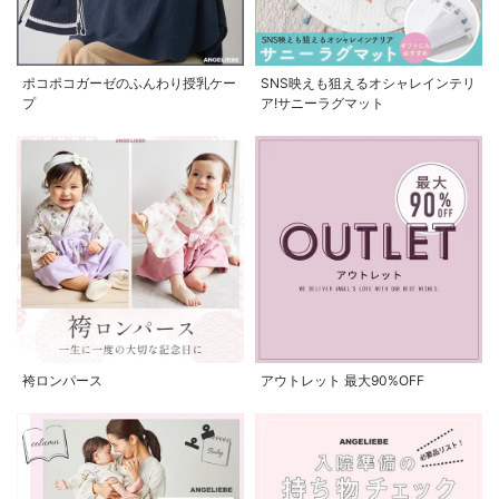
ポコポコガーゼのふんわり授乳ケー
SNS映えも狙えるオシャレインテリ
プ
ア!サニーラグマット
袴ロンパース
アウトレット 最大90%OFF