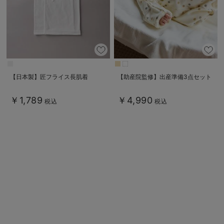
【日本製】匠フライス長肌着
【助産院監修】出産準備3点セット
￥1,789
￥4,990
税込
税込