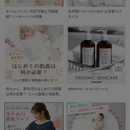
オールシーズン対応可能な万能素
日本製!ベビーのための お宮参りス
材! シンカーパイル特集
タイル
赤ちゃん、新生児のはじめての肌着
erbaviva（エルバビーバ）
は何が必要？ コンビ肌着と短肌着
の使い方