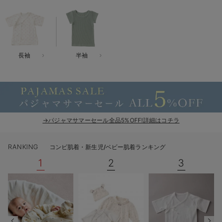
ベビー リュック
erbaviva（エルバビーバ）
ベビー 小物
安心の日本製。先輩ママが買ってよかった！本当に必要な出産準備品
ハレの日に着るANGELIEBEのセレモニー
長袖
半袖
買って正解！高評価レビューアイテム
冬に可愛いニットがお得！
親子コーデ｜ママとベビーにおすすめ！
→パジャマサマーセール全品5%OFF!詳細はコチラ
便利な育児家電
RANKING
コンビ肌着・新生児/ベビー肌着ランキング
Gift Selection 出産祝い
1
2
3
ロンパースはいつからいつまで使う？選ぶポイントも解説！
保育園・入園準備特集
ファルスカ