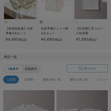
デロンギ
入院準備の持ち物チェック
【助産院監修】出産
出産準備チェリー柄
【日本製】匠スムー
準備3点セット
3点セット
ス短肌着
¥4,990
¥4,490
¥1,390
(税込)
(税込)
(税込)
商品一覧
絞り込み
1色表示
全色表示
人気順
新着順
価格が低い順
価格が高い順
レビュー