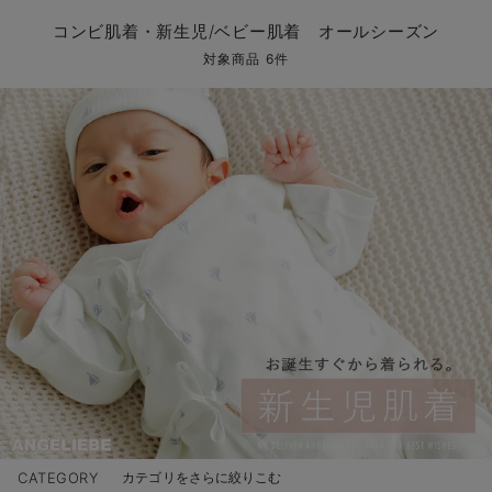
コンビ肌着・新生児/ベビー肌着
ベビー ワンピース
ベビー袴
ベビー ブランケット・タオルケット
子育て便利家電
抱っこ紐
夏のお役立ちベビーウェア
【アウトレット】トップス・授乳トップス
透け防止
再入荷｜アウター
トップス
【37周年祭セール】4
【〜10℃】3月中旬
涼しくて可愛い「ワン
デニム
きれいめトップス派
マタニティインナー
【オフィスカジュアル
パンツタイプ
【フォーマル】ボトム
【ベビー】半袖
2WAYオール
Aライン ・フレアワ
〜5,000円（税込）
綿混素材
赤ちゃんへ使うもの
【冬のあったか特集】
コンビ肌着・新生児/ベビー肌着 オールシーズン
ツーウェイオール・2WAYオール（新生児）
ベビー パンツ
おくるみ（新生児）
プレイマット・ベビー マット
ベビーケープ
シンカーパイル特集
【アウトレット】ボトムス
見えてもカワイイ
パンツ
レギンス
きれいめスカート派
ベビー
【フォーマル】トップ
【ベビー】グッズ
コンビ肌着
Iライン ・タイトシ
〜10,000円（税込）
腹巻・ひざ上パンツ
産後に使うグッズ
【冬のあったか特集】
対象商品 6件
ベビー ブルマ
ベビー 雑貨 小物
ベビーの動物なりきり特集
【アウトレット】パジャマ
コットン素材
スカート
オフィス
きれいめ美脚パンツ派
短肌着
快適ウェア10%OFF
ジャンパースカート/
10,001円（税込）〜
保温&リカバリー
【冬のあったか特集】
ベビー スカート
ベビー安全グッズ
ベビー 夏のお役立ちグッズ特集
【アウトレット】インナー
冷房対策
パジャマ
ツィード派
セット
ワーク・オフィス
女の子におススメのギ
レギンス・タイツ
ベビートップス
ベビーおもちゃ
【素材別】ベビーロンパース特集
【アウトレット】ベビー
接触冷感素材
インナー
MAX55%OFF ブラッ
王道シンプル派
カジュアル
男の子におススメのギ
カップ付きインナー
ベビー アウター
メモリアルグッズ
袴ロンパース特集
Tシャツブラ
雑貨
セットアップ派
フォーマル / オケー
定番ギフト
あったか度◎
ベビー セットアップ
授乳・調乳・お食事
ブラトップ
ベビー
あったかアイテム｜ベ
もらって嬉しいギフト
裏起毛素材
スタイ・よだれかけ（新生児・ベビー）
哺乳瓶
親子セット
かわいくておもしろい
ベビー帽子（新生児・乳児）
赤ちゃん 洗剤・洗濯用品・お掃除
快適機能ウェア特集 トップス
何枚あっても嬉しいア
新生児スリーパー・ベビーパジャマ
赤ちゃん お風呂・ベビースキンケア
快適機能ウェア特集 ボトムス
長く使えるアイテム
おむつ関連グッズ
快適機能ウェア特集 パジャマ
ベビーシューズ・ファーストシューズ・ベビー靴下
お部屋映えアイテム
CATEGORY
カテゴリをさらに絞りこむ