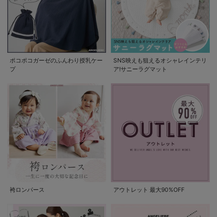
ポコポコガーゼのふんわり授乳ケー
SNS映えも狙えるオシャレインテリ
プ
ア!サニーラグマット
袴ロンパース
アウトレット 最大90%OFF