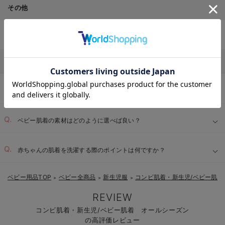
その他
ベビー服・新生児服・ベビー用品のTOPページはこちら
お気に入り商品を確認する
Q&Aお客様からのよくあるご質問
新生児の肌着にはどのような種類がありますか？
ベビー肌着の素材はどのように選べば良い？
赤ちゃんの肌着を洗濯する際のポイントは何ですか？
ベビー用品TOP
ベビー全商品
新生児服
コンビ肌着・新生児/ベビー肌着
＞
＞
＞
REVIEW
コンビ肌着・新生児/ベビー肌着 オールシーズン
の高評価レビュー