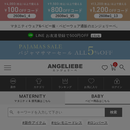
2026/NewArrival
送料495円(一部地域を除く) 7,700円以上で送料無料
マタニティウェア&ベビー服・ベビーウェア通販のエンジェリーベ。
LINE お友達登録で500円OFF
click
0
新作
カテゴリ
ランキング
お気に入り
ログイン
MATERNITY
BABY
戻る
戻る
戻る
戻る
戻る
戻る
戻る
戻る
戻る
戻る
戻る
戻る
戻る
戻る
戻る
戻る
戻る
戻る
戻る
戻る
戻る
戻る
戻る
戻る
戻る
戻る
戻る
戻る
戻る
戻る
戻る
カートに入れる
マタニティ & 授乳服はこちら
ベビー用品はこちら
新生児服全て
ベビー服全て
シーズンアイテム全て
ベビー・新生児 寝具全て
ベビー 雑貨全て
お出かけグッズ全て
ベビー｜季節の特集全て
アウトレット全て
特集全て
再入荷全て
送料無料アイテム全て
ブラキャミ おまとめ
【37周年祭セール】
気温差別オススメアイ
マタニティウェア お
こだわりの履き心地！
出産準備応援割全て
春のマタニティワンピ
Gift Selection 
冬の冷え対策インナー
入院準備の持ち物チェ
冬のあったか特集全て
閉じる
出産準備
ロンパース・カバーオール
甚平・浴衣
ベビーベッド・布団 （ベビー・新生児）
ベビーカー
猛暑からベビーを守るひんやりグッズ
【アウトレット】ワンピース
抗菌防臭加工
再入荷｜インナー
ベビーチェア（ハイローチェア）・ベビーラック
ワンピース
【37周年祭セール】2
【15℃】3月下旬～
動きやすく着回しでき
強撚スムース(コスパ
【おまとめ割】パジャ
カジュアル
ジャケット派
マタニティパジャマ
【オフィスカジュアル
レギンスタイプ
【フォーマル】ワンピ
【ベビー】長袖
ハンカチ
快適ウェア10%OFF
セットアップ・ レイ
〜3,000円（税込）
薄くてあったか
入院してすぐ使うグッ
【冬のあったか特集】
#新作アイテム
#セレモニードレス
#ロンパース