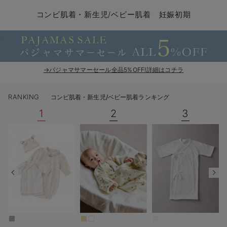
コンビ肌着・新生児/ベビー肌着
ベビー ワンピース
ベビー袴
ベビー ブランケット・タオルケット
子育て便利家電
抱っこ紐
夏のお役立ちベビーウェア
【アウトレット】トップス・授乳トップス
透け防止
再入荷｜アウター
トップス
【37周年祭セール】4
【〜10℃】3月中旬
涼しくて可愛い「ワン
デニム
きれいめトップス派
マタニティインナー
【オフィスカジュアル
パンツタイプ
【フォーマル】ボトム
【ベビー】半袖
2WAYオール
Aライン ・フレアワ
〜5,000円（税込）
綿混素材
赤ちゃんへ使うもの
【冬のあったか特集】
コンビ肌着・新生児/ベビー肌着 妊娠初期
ツーウェイオール・2WAYオール（新生児）
ベビー パンツ
おくるみ（新生児）
プレイマット・ベビー マット
ベビーケープ
シンカーパイル特集
【アウトレット】ボトムス
見えてもカワイイ
パンツ
レギンス
きれいめスカート派
ベビー
【フォーマル】トップ
【ベビー】グッズ
コンビ肌着
Iライン ・タイトシ
〜10,000円（税込）
腹巻・ひざ上パンツ
産後に使うグッズ
【冬のあったか特集】
ベビー ブルマ
ベビー 雑貨 小物
ベビーの動物なりきり特集
【アウトレット】パジャマ
コットン素材
スカート
オフィス
きれいめ美脚パンツ派
短肌着
快適ウェア10%OFF
ジャンパースカート/
10,001円（税込）〜
保温&リカバリー
【冬のあったか特集】
ベビー スカート
ベビー安全グッズ
ベビー 夏のお役立ちグッズ特集
【アウトレット】インナー
冷房対策
パジャマ
ツィード派
セット
ワーク・オフィス
女の子におススメのギ
レギンス・タイツ
→パジャマサマーセール全品5%OFF!詳細はコチラ
ベビートップス
ベビーおもちゃ
【素材別】ベビーロンパース特集
【アウトレット】ベビー
接触冷感素材
インナー
MAX55%OFF ブラッ
王道シンプル派
カジュアル
男の子におススメのギ
カップ付きインナー
RANKING
コンビ肌着・新生児/ベビー肌着ランキング
ベビー アウター
メモリアルグッズ
袴ロンパース特集
Tシャツブラ
雑貨
セットアップ派
フォーマル / オケー
定番ギフト
あったか度◎
1
2
3
ベビー セットアップ
授乳・調乳・お食事
ブラトップ
ベビー
あったかアイテム｜ベ
もらって嬉しいギフト
裏起毛素材
スタイ・よだれかけ（新生児・ベビー）
哺乳瓶
親子セット
かわいくておもしろい
ベビー帽子（新生児・乳児）
赤ちゃん 洗剤・洗濯用品・お掃除
快適機能ウェア特集 トップス
何枚あっても嬉しいア
新生児スリーパー・ベビーパジャマ
赤ちゃん お風呂・ベビースキンケア
快適機能ウェア特集 ボトムス
長く使えるアイテム
おむつ関連グッズ
快適機能ウェア特集 パジャマ
ベビーシューズ・ファーストシューズ・ベビー靴下
お部屋映えアイテム