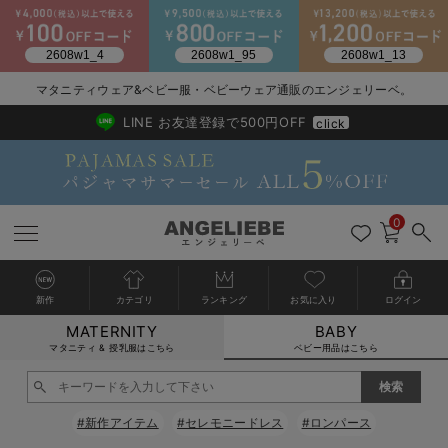
2026/NewArrival
送料495円(一部地域を除く) 7,700円以上で送料無料
マタニティウェア&ベビー服・ベビーウェア通販のエンジェリーベ。
LINE お友達登録で500円OFF
click
0
新作
カテゴリ
ランキング
お気に入り
ログイン
MATERNITY
BABY
戻る
戻る
戻る
戻る
戻る
戻る
戻る
戻る
戻る
戻る
戻る
戻る
戻る
戻る
戻る
戻る
戻る
戻る
戻る
戻る
戻る
戻る
戻る
戻る
戻る
戻る
戻る
戻る
戻る
戻る
戻る
カートに入れる
マタニティ & 授乳服はこちら
ベビー用品はこちら
新生児服全て
ベビー服全て
シーズンアイテム全て
ベビー・新生児 寝具全て
ベビー 雑貨全て
お出かけグッズ全て
ベビー｜季節の特集全て
アウトレット全て
特集全て
再入荷全て
送料無料アイテム全て
ブラキャミ おまとめ
【37周年祭セール】
気温差別オススメアイ
マタニティウェア お
こだわりの履き心地！
出産準備応援割全て
春のマタニティワンピ
Gift Selection 
冬の冷え対策インナー
入院準備の持ち物チェ
冬のあったか特集全て
閉じる
出産準備
ロンパース・カバーオール
甚平・浴衣
ベビーベッド・布団 （ベビー・新生児）
ベビーカー
猛暑からベビーを守るひんやりグッズ
【アウトレット】ワンピース
抗菌防臭加工
再入荷｜インナー
ベビーチェア（ハイローチェア）・ベビーラック
ワンピース
【37周年祭セール】2
【15℃】3月下旬～
動きやすく着回しでき
強撚スムース(コスパ
【おまとめ割】パジャ
カジュアル
ジャケット派
マタニティパジャマ
【オフィスカジュアル
レギンスタイプ
【フォーマル】ワンピ
【ベビー】長袖
ハンカチ
快適ウェア10%OFF
セットアップ・ レイ
〜3,000円（税込）
薄くてあったか
入院してすぐ使うグッ
【冬のあったか特集】
#新作アイテム
#セレモニードレス
#ロンパース