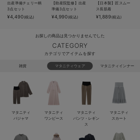
出産準備チェリー柄
【助産院監修】出産
【日本製】匠スムー
ベビー リュック
erbaviva（エルバビーバ）
3点セット
準備3点セット
ス長肌着
¥4,490
¥4,990
¥1,889
(税込)
(税込)
(税込)
ベビー 小物
安心の日本製。先輩ママが買ってよかった！本当に必要な出産準備品
ハレの日に着るANGELIEBEのセレモニー
お探しの商品は見つかりませんでした
買って正解！高評価レビューアイテム
CATEGORY
カテゴリでアイテムを探す
冬に可愛いニットがお得！
雑貨
マタニティウェア
マタニティインナー
親子コーデ｜ママとベビーにおすすめ！
便利な育児家電
Gift Selection 出産祝い
ロンパースはいつからいつまで使う？選ぶポイントも解説！
マタニティ
マタニティ
マタニティ
マタニティ
パジャマ
ワンピース
パンツ・レギン
スカート
保育園・入園準備特集
ス
ファルスカ