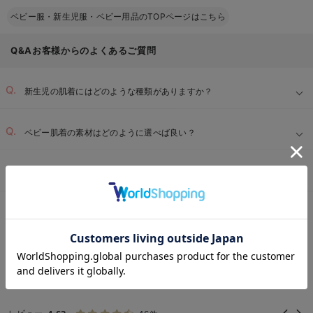
ベビー服・新生児服・ベビー用品のTOPページはこちら
Q&Aお客様からのよくあるご質問
新生児の肌着にはどのような種類がありますか？
ベビー肌着の素材はどのように選べば良い？
赤ちゃんの肌着を洗濯する際のポイントは何ですか？
ベビー用品TOP
ベビー全商品
新生児服
コンビ肌着・新生児/ベビー肌着
＞
＞
＞
お気に入り商品を確認する
REVIEW
コンビ肌着・新生児/ベビー肌着 妊娠初期
の高評価レビュー