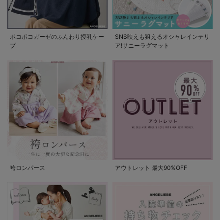
ポコポコガーゼのふんわり授乳ケー
SNS映えも狙えるオシャレインテリ
プ
ア!サニーラグマット
袴ロンパース
アウトレット 最大90%OFF