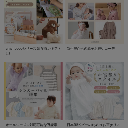
amanoppoシリーズ 出産祝いギフト
新生児からの親子お揃いコーデ
に!
オールシーズン対応可能な万能素
日本製!ベビーのための お宮参りス