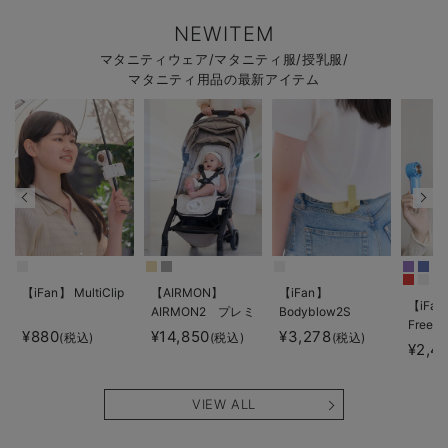
NEWITEM
マタニティウェア/マタニティ服/授乳服/
マタニティ用品の最新アイテム
【iFan】 MultiClip
【AIRMON】
【iFan】
【iFan
AIRMON2 プレミ
Bodyblow2S
Freeze
アム
¥880
¥14,850
¥3,278
(税込)
(税込)
(税込)
¥2,4
VIEW ALL