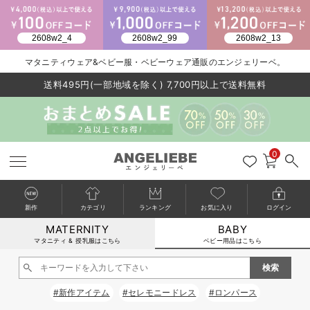
2026/NewArrival
マタニティウェア&ベビー服・ベビーウェア通販のエンジェリーベ。
送料495円(一部地域を除く) 7,700円以上で送料無料
LINE お友達登録で500円OFF
click
0
新作
カテゴリ
ランキング
お気に入り
ログイン
MATERNITY
BABY
戻る
戻る
戻る
戻る
戻る
戻る
戻る
戻る
戻る
戻る
戻る
戻る
戻る
戻る
戻る
戻る
戻る
戻る
戻る
戻る
戻る
戻る
戻る
戻る
戻る
戻る
戻る
戻る
戻る
戻る
戻る
カートに入れる
マタニティ & 授乳服はこちら
ベビー用品はこちら
新生児服全て
ベビー服全て
シーズンアイテム全て
ベビー・新生児 寝具全て
ベビー 雑貨全て
お出かけグッズ全て
ベビー｜季節の特集全て
アウトレット全て
特集全て
再入荷全て
送料無料アイテム全て
ブラキャミ おまとめ
【37周年祭セール】
気温差別オススメアイ
マタニティウェア お
こだわりの履き心地！
出産準備応援割全て
春のマタニティワンピ
Gift Selection 
冬の冷え対策インナー
入院準備の持ち物チェ
冬のあったか特集全て
閉じる
出産準備
ロンパース・カバーオール
甚平・浴衣
ベビーベッド・布団 （ベビー・新生児）
ベビーカー
猛暑からベビーを守るひんやりグッズ
【アウトレット】ワンピース
抗菌防臭加工
再入荷｜インナー
ベビーチェア（ハイローチェア）・ベビーラック
ワンピース
【37周年祭セール】2
【15℃】3月下旬～
動きやすく着回しでき
強撚スムース(コスパ
【おまとめ割】パジャ
カジュアル
ジャケット派
マタニティパジャマ
【オフィスカジュアル
レギンスタイプ
【フォーマル】ワンピ
【ベビー】長袖
ハンカチ
快適ウェア10%OFF
セットアップ・ レイ
〜3,000円（税込）
薄くてあったか
入院してすぐ使うグッ
【冬のあったか特集】
#新作アイテム
#セレモニードレス
#ロンパース