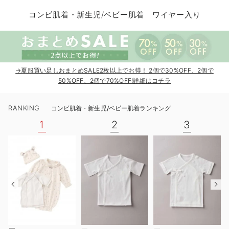
コンビ肌着・新生児/ベビー肌着
ベビー ワンピース
ベビー袴
ベビー ブランケット・タオルケット
子育て便利家電
抱っこ紐
夏のお役立ちベビーウェア
【アウトレット】トップス・授乳トップス
透け防止
再入荷｜アウター
トップス
【37周年祭セール】4
【〜10℃】3月中旬
涼しくて可愛い「ワン
デニム
きれいめトップス派
マタニティインナー
【オフィスカジュアル
パンツタイプ
【フォーマル】ボトム
【ベビー】半袖
2WAYオール
Aライン ・フレアワ
〜5,000円（税込）
綿混素材
赤ちゃんへ使うもの
【冬のあったか特集】
コンビ肌着・新生児/ベビー肌着 ワイヤー入り
ツーウェイオール・2WAYオール（新生児）
ベビー パンツ
おくるみ（新生児）
プレイマット・ベビー マット
ベビーケープ
シンカーパイル特集
【アウトレット】ボトムス
見えてもカワイイ
パンツ
レギンス
きれいめスカート派
ベビー
【フォーマル】トップ
【ベビー】グッズ
コンビ肌着
Iライン ・タイトシ
〜10,000円（税込）
腹巻・ひざ上パンツ
産後に使うグッズ
【冬のあったか特集】
ベビー ブルマ
ベビー 雑貨 小物
ベビーの動物なりきり特集
【アウトレット】パジャマ
コットン素材
スカート
オフィス
きれいめ美脚パンツ派
短肌着
快適ウェア10%OFF
ジャンパースカート/
10,001円（税込）〜
保温&リカバリー
【冬のあったか特集】
ベビー スカート
ベビー安全グッズ
ベビー 夏のお役立ちグッズ特集
【アウトレット】インナー
冷房対策
パジャマ
ツィード派
セット
ワーク・オフィス
女の子におススメのギ
レギンス・タイツ
→夏服買い足しおまとめSALE2枚以上でお得！ 2個で30%OFF、2個で
50%OFF、2個で70%OFF!詳細はコチラ
ベビートップス
ベビーおもちゃ
【素材別】ベビーロンパース特集
【アウトレット】ベビー
接触冷感素材
インナー
MAX55%OFF ブラッ
王道シンプル派
カジュアル
男の子におススメのギ
カップ付きインナー
RANKING
コンビ肌着・新生児/ベビー肌着ランキング
ベビー アウター
メモリアルグッズ
袴ロンパース特集
Tシャツブラ
雑貨
セットアップ派
フォーマル / オケー
定番ギフト
あったか度◎
1
2
3
ベビー セットアップ
授乳・調乳・お食事
ブラトップ
ベビー
あったかアイテム｜ベ
もらって嬉しいギフト
裏起毛素材
スタイ・よだれかけ（新生児・ベビー）
哺乳瓶
親子セット
かわいくておもしろい
ベビー帽子（新生児・乳児）
赤ちゃん 洗剤・洗濯用品・お掃除
快適機能ウェア特集 トップス
何枚あっても嬉しいア
新生児スリーパー・ベビーパジャマ
赤ちゃん お風呂・ベビースキンケア
快適機能ウェア特集 ボトムス
長く使えるアイテム
おむつ関連グッズ
快適機能ウェア特集 パジャマ
ベビーシューズ・ファーストシューズ・ベビー靴下
お部屋映えアイテム