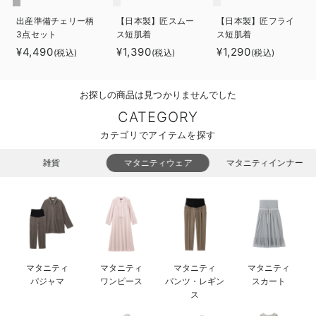
ベビー リュック
erbaviva（エルバビーバ）
出産準備チェリー柄
【日本製】匠スムー
【日本製】匠フライ
3点セット
ス短肌着
ス短肌着
ベビー 小物
安心の日本製。先輩ママが買ってよかった！本当に必要な出産準備品
¥4,490
¥1,390
¥1,290
(税込)
(税込)
(税込)
ハレの日に着るANGELIEBEのセレモニー
お探しの商品は見つかりませんでした
買って正解！高評価レビューアイテム
CATEGORY
冬に可愛いニットがお得！
カテゴリでアイテムを探す
親子コーデ｜ママとベビーにおすすめ！
雑貨
マタニティウェア
マタニティインナー
便利な育児家電
Gift Selection 出産祝い
ロンパースはいつからいつまで使う？選ぶポイントも解説！
マタニティ
マタニティ
マタニティ
マタニティ
保育園・入園準備特集
パジャマ
ワンピース
パンツ・レギン
スカート
ス
ファルスカ