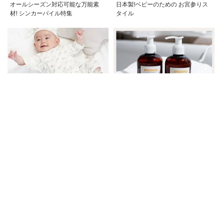
オールシーズン対応可能な万能素
日本製!ベビーのための お宮参りス
材! シンカーパイル特集
タイル
赤ちゃん、新生児のはじめての肌着
erbaviva（エルバビーバ）
は何が必要？ コンビ肌着と短肌着
の使い方