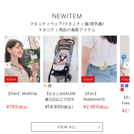
NEWITEM
マタニティウェア/マタニティ服/授乳服/
マタニティ用品の最新アイテム
10%OFF
10%OFF
10%OFF
【iFan】 MultiClip
【おまとめSALE対
【iFan】
【iFan
象|2点以上で30%
Bodyblow2S
Freeze
オフ】
¥792
¥14,850
¥2,950
(税込)
(税込)
(税込)
¥2,1
【AIRMON】
AIRMON2 プレミ
アム
VIEW ALL