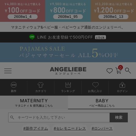
2026/NewArrival
送料495円(一部地域を除く) 7,700円以上で送料無料
マタニティウェア&ベビー服・ベビーウェア通販のエンジェリーベ。
LINE お友達登録で500円OFF
click
0
新作
カテゴリ
ランキング
お気に入り
ログイン
MATERNITY
BABY
戻る
戻る
戻る
戻る
戻る
戻る
戻る
戻る
戻る
戻る
戻る
戻る
戻る
戻る
戻る
戻る
戻る
戻る
戻る
戻る
戻る
戻る
戻る
戻る
戻る
戻る
戻る
戻る
戻る
戻る
戻る
カートに入れる
マタニティ & 授乳服はこちら
ベビー用品はこちら
新生児服全て
ベビー服全て
シーズンアイテム全て
ベビー・新生児 寝具全て
ベビー 雑貨全て
お出かけグッズ全て
ベビー｜季節の特集全て
アウトレット全て
特集全て
再入荷全て
送料無料アイテム全て
ブラキャミ おまとめ
【37周年祭セール】
気温差別オススメアイ
マタニティウェア お
こだわりの履き心地！
出産準備応援割全て
春のマタニティワンピ
Gift Selection 
冬の冷え対策インナー
入院準備の持ち物チェ
冬のあったか特集全て
閉じる
出産準備
ロンパース・カバーオール
甚平・浴衣
ベビーベッド・布団 （ベビー・新生児）
ベビーカー
猛暑からベビーを守るひんやりグッズ
【アウトレット】ワンピース
抗菌防臭加工
再入荷｜インナー
ベビーチェア（ハイローチェア）・ベビーラック
ワンピース
【37周年祭セール】2
【15℃】3月下旬～
動きやすく着回しでき
強撚スムース(コスパ
【おまとめ割】パジャ
カジュアル
ジャケット派
マタニティパジャマ
【オフィスカジュアル
レギンスタイプ
【フォーマル】ワンピ
【ベビー】長袖
ハンカチ
快適ウェア10%OFF
セットアップ・ レイ
〜3,000円（税込）
薄くてあったか
入院してすぐ使うグッ
【冬のあったか特集】
#新作アイテム
#セレモニードレス
#ロンパース