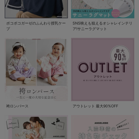
ポコポコガーゼのふんわり授乳ケー
SNS映えも狙えるオシャレインテリ
プ
ア!サニーラグマット
袴ロンパース
アウトレット 最大90%OFF