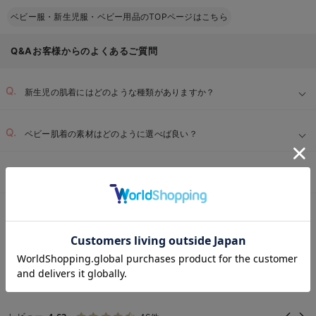
ベビー服・新生児服・ベビー用品のTOPページはこちら
Q&Aお客様からのよくあるご質問
新生児の肌着にはどのような種類がありますか？
ベビー肌着の素材はどのように選べば良い？
赤ちゃんの肌着を洗濯する際のポイントは何ですか？
ベビー用品TOP
ベビー全商品
新生児服
コンビ肌着・新生児/ベビー肌着
＞
＞
＞
お気に入り商品を確認する
REVIEW
コンビ肌着・新生児/ベビー肌着 フルレングス
の高評価レビュー