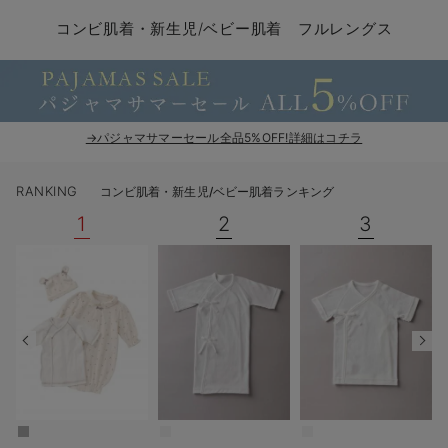
コンビ肌着・新生児/ベビー肌着
ベビー ワンピース
ベビー袴
ベビー ブランケット・タオルケット
子育て便利家電
抱っこ紐
夏のお役立ちベビーウェア
【アウトレット】トップス・授乳トップス
透け防止
再入荷｜アウター
トップス
【37周年祭セール】4
【〜10℃】3月中旬
涼しくて可愛い「ワン
デニム
きれいめトップス派
マタニティインナー
【オフィスカジュアル
パンツタイプ
【フォーマル】ボトム
【ベビー】半袖
2WAYオール
Aライン ・フレアワ
〜5,000円（税込）
綿混素材
赤ちゃんへ使うもの
【冬のあったか特集】
コンビ肌着・新生児/ベビー肌着 フルレングス
ツーウェイオール・2WAYオール（新生児）
ベビー パンツ
おくるみ（新生児）
プレイマット・ベビー マット
ベビーケープ
シンカーパイル特集
【アウトレット】ボトムス
見えてもカワイイ
パンツ
レギンス
きれいめスカート派
ベビー
【フォーマル】トップ
【ベビー】グッズ
コンビ肌着
Iライン ・タイトシ
〜10,000円（税込）
腹巻・ひざ上パンツ
産後に使うグッズ
【冬のあったか特集】
ベビー ブルマ
ベビー 雑貨 小物
ベビーの動物なりきり特集
【アウトレット】パジャマ
コットン素材
スカート
オフィス
きれいめ美脚パンツ派
短肌着
快適ウェア10%OFF
ジャンパースカート/
10,001円（税込）〜
保温&リカバリー
【冬のあったか特集】
ベビー スカート
ベビー安全グッズ
ベビー 夏のお役立ちグッズ特集
【アウトレット】インナー
冷房対策
パジャマ
ツィード派
セット
ワーク・オフィス
女の子におススメのギ
レギンス・タイツ
→パジャマサマーセール全品5%OFF!詳細はコチラ
ベビートップス
ベビーおもちゃ
【素材別】ベビーロンパース特集
【アウトレット】ベビー
接触冷感素材
インナー
MAX55%OFF ブラッ
王道シンプル派
カジュアル
男の子におススメのギ
カップ付きインナー
RANKING
コンビ肌着・新生児/ベビー肌着ランキング
ベビー アウター
メモリアルグッズ
袴ロンパース特集
Tシャツブラ
雑貨
セットアップ派
フォーマル / オケー
定番ギフト
あったか度◎
1
2
3
ベビー セットアップ
授乳・調乳・お食事
ブラトップ
ベビー
あったかアイテム｜ベ
もらって嬉しいギフト
裏起毛素材
スタイ・よだれかけ（新生児・ベビー）
哺乳瓶
親子セット
かわいくておもしろい
ベビー帽子（新生児・乳児）
赤ちゃん 洗剤・洗濯用品・お掃除
快適機能ウェア特集 トップス
何枚あっても嬉しいア
新生児スリーパー・ベビーパジャマ
赤ちゃん お風呂・ベビースキンケア
快適機能ウェア特集 ボトムス
長く使えるアイテム
おむつ関連グッズ
快適機能ウェア特集 パジャマ
ベビーシューズ・ファーストシューズ・ベビー靴下
お部屋映えアイテム