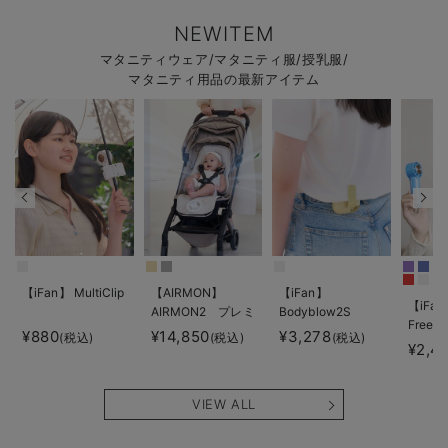
NEWITEM
マタニティウェア/マタニティ服/授乳服/
マタニティ用品の最新アイテム
【iFan】 MultiClip
【AIRMON】
【iFan】
【iFan
AIRMON2 プレミ
Bodyblow2S
Freeze
アム
¥880
¥14,850
¥3,278
(税込)
(税込)
(税込)
¥2,4
VIEW ALL