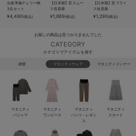
出産準備チェリー柄
【日本製】匠スムー
【日本製】匠フライ
ベビー リュック
erbaviva（エルバビーバ）
3点セット
ス長肌着
ス短肌着
¥4,490
¥1,889
¥1,290
(税込)
(税込)
(税込)
ベビー 小物
安心の日本製。先輩ママが買ってよかった！本当に必要な出産準備品
ハレの日に着るANGELIEBEのセレモニー
お探しの商品は見つかりませんでした
買って正解！高評価レビューアイテム
CATEGORY
カテゴリでアイテムを探す
冬に可愛いニットがお得！
雑貨
マタニティウェア
マタニティインナー
親子コーデ｜ママとベビーにおすすめ！
便利な育児家電
Gift Selection 出産祝い
ロンパースはいつからいつまで使う？選ぶポイントも解説！
マタニティ
マタニティ
マタニティ
マタニティ
パジャマ
ワンピース
パンツ・レギン
スカート
保育園・入園準備特集
ス
ファルスカ