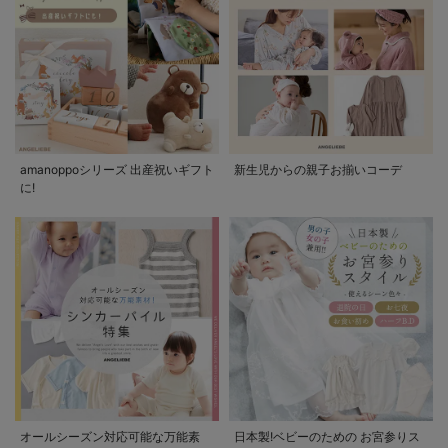
amanoppoシリーズ 出産祝いギフト
新生児からの親子お揃いコーデ
に!
オールシーズン対応可能な万能素
日本製!ベビーのための お宮参りス