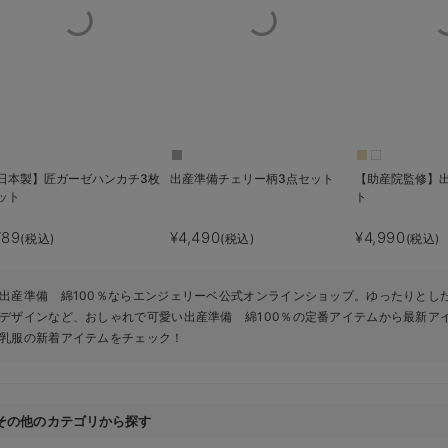
日本製】匠ガーゼハンカチ3枚
出産準備チェリー柄3点セット
【助産院監修】
ット
ト
789
¥4,490
¥4,990
(税込)
(税込)
(税込)
出産準備 綿100％ならエンジェリーベ公式オンラインショップ。ゆったりとし
デザインなど、おしゃれで可愛い出産準備 綿100％の定番アイテムから最新ア
乳服の新着アイテムをチェック！
その他のカテゴリから探す