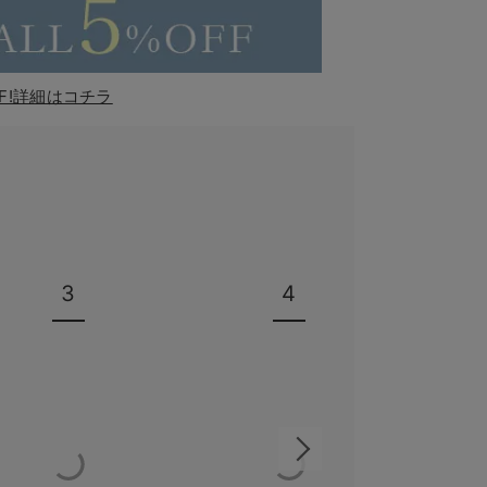
F!詳細はコチラ
3
4