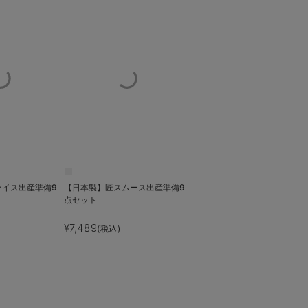
ライス出産準備9
【日本製】匠スムース出産準備9
点セット
¥7,489
(税込)