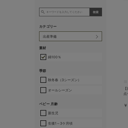
カテゴリー
素材
綿100％
季節
秋冬春（3シーズン）
【
オールシーズン
点
ベビー 月齢
￥
新生児
生後1～3ケ月頃