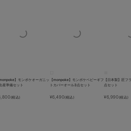
monpoke】モンポケオーガニッ
【monpoke】モンポケベビーギフ
【日本製】匠フ
出産準備セット
トカバーオール3点セット
点セット
8,800
¥6,490
¥6,990
(税込)
(税込)
(税込)