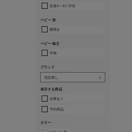
生後4～6ケ月頃
ベビー 形
横開き
ベビー 袖丈
半袖
ブランド
表示する商品
在庫あり
予約商品
カラー