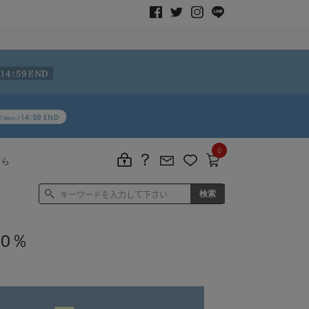
0
ちら
0％