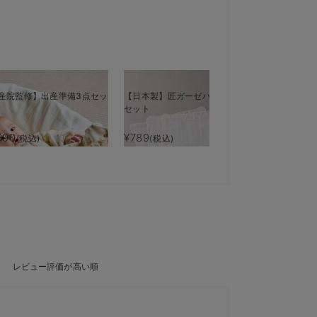
産院監修】出産準備3点セッ
【日本製】匠ガーゼハンカチ3枚
セット
990
¥789
(税込)
(税込)
レビュー評価が高い順