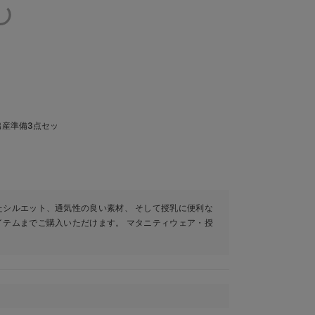
出産準備3点セッ
たシルエット、通気性の良い素材、 そして授乳に便利な
イテムまでご購入いただけます。 マタニティウェア・授