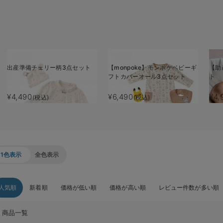
出産準備チェリー柄3点セット
【monpoke】モンポケベビーギ
【助
フトカバーオール3点セット
ト
¥4,490
¥6,490
¥4,
(税込)
(税込)
1色表示
全色表示
人気順
新着順
価格が低い順
価格が高い順
レビュー件数が多い順
商品一覧