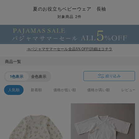
コンビ肌着・新生児/ベビー肌着
ベビー ワンピース
ベビー袴
ベビー ブランケット・タオルケット
子育て便利家電
抱っこ紐
夏のお役立ちベビーウェア
【アウトレット】トップス・授乳トップス
透け防止
再入荷｜アウター
トップス
【37周年祭セール】4
【〜10℃】3月中旬
涼しくて可愛い「ワン
デニム
きれいめトップス派
マタニティインナー
【オフィスカジュアル
パンツタイプ
【フォーマル】ボトム
【ベビー】半袖
2WAYオール
Aライン ・フレアワ
〜5,000円（税込）
綿混素材
赤ちゃんへ使うもの
【冬のあったか特集】
夏のお役立ちベビーウェア 長袖
ツーウェイオール・2WAYオール（新生児）
ベビー パンツ
おくるみ（新生児）
プレイマット・ベビー マット
ベビーケープ
シンカーパイル特集
【アウトレット】ボトムス
見えてもカワイイ
パンツ
レギンス
きれいめスカート派
ベビー
【フォーマル】トップ
【ベビー】グッズ
コンビ肌着
Iライン ・タイトシ
〜10,000円（税込）
腹巻・ひざ上パンツ
産後に使うグッズ
【冬のあったか特集】
対象商品 2件
ベビー ブルマ
ベビー 雑貨 小物
ベビーの動物なりきり特集
【アウトレット】パジャマ
コットン素材
スカート
オフィス
きれいめ美脚パンツ派
短肌着
快適ウェア10%OFF
ジャンパースカート/
10,001円（税込）〜
保温&リカバリー
【冬のあったか特集】
ベビー スカート
ベビー安全グッズ
ベビー 夏のお役立ちグッズ特集
【アウトレット】インナー
冷房対策
パジャマ
ツィード派
セット
ワーク・オフィス
女の子におススメのギ
レギンス・タイツ
→パジャマサマーセール全品5%OFF!詳細はコチラ
ベビートップス
ベビーおもちゃ
【素材別】ベビーロンパース特集
【アウトレット】ベビー
接触冷感素材
インナー
MAX55%OFF ブラッ
王道シンプル派
カジュアル
男の子におススメのギ
カップ付きインナー
商品一覧
ベビー アウター
メモリアルグッズ
袴ロンパース特集
Tシャツブラ
雑貨
セットアップ派
フォーマル / オケー
定番ギフト
あったか度◎
絞り込み
1色表示
全色表示
ベビー セットアップ
授乳・調乳・お食事
ブラトップ
ベビー
あったかアイテム｜ベ
もらって嬉しいギフト
裏起毛素材
人気順
新着順
価格が低い順
価格が高い順
レビュー
スタイ・よだれかけ（新生児・ベビー）
哺乳瓶
親子セット
かわいくておもしろい
ベビー帽子（新生児・乳児）
赤ちゃん 洗剤・洗濯用品・お掃除
快適機能ウェア特集 トップス
何枚あっても嬉しいア
新生児スリーパー・ベビーパジャマ
赤ちゃん お風呂・ベビースキンケア
快適機能ウェア特集 ボトムス
長く使えるアイテム
おむつ関連グッズ
快適機能ウェア特集 パジャマ
ベビーシューズ・ファーストシューズ・ベビー靴下
お部屋映えアイテム