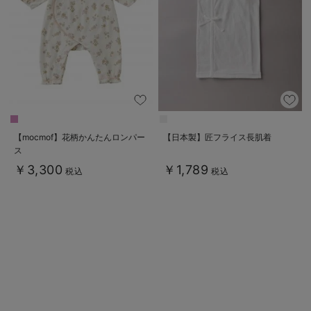
ベビー リュック
erbaviva（エルバビーバ）
ベビー 小物
安心の日本製。先輩ママが買ってよかった！本当に必要な出産準備品
ハレの日に着るANGELIEBEのセレモニー
買って正解！高評価レビューアイテム
冬に可愛いニットがお得！
【mocmof】花柄かんたんロンパー
【日本製】匠フライス長肌着
ス
親子コーデ｜ママとベビーにおすすめ！
￥3,300
￥1,789
税込
税込
便利な育児家電
Gift Selection 出産祝い
ロンパースはいつからいつまで使う？選ぶポイントも解説！
保育園・入園準備特集
ファルスカ