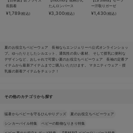
【日本製】匠フライス
【mocmof】花柄かん
【La Stella】セーラ
長肌着
たんロンパース
ー汗取りガーゼ
¥1,789
¥3,300
¥1,430
(税込)
(税込)
(税込)
夏のお役立ちベビーウェア 長袖ならエンジェリーベ公式オンラインショッ
プ。ゆったりとしたシルエット、通気性の良い素材、 そして授乳に便利な
デザインなど、おしゃれで可愛い夏のお役立ちベビーウェア 長袖の定番ア
イテムから最新アイテムまでご購入いただけます。 マタニティウェア・授
乳服の新着アイテムをチェック！
その他のカテゴリから探す
猛暑からベビーを守るひんやりグッズ
夏のお役立ちベビーウェア
シンカーパイル特集
ベビーの動物なりきり特集
ベビー 夏のお役立ちグッズ特集
【素材別】ベビーロンパース特集