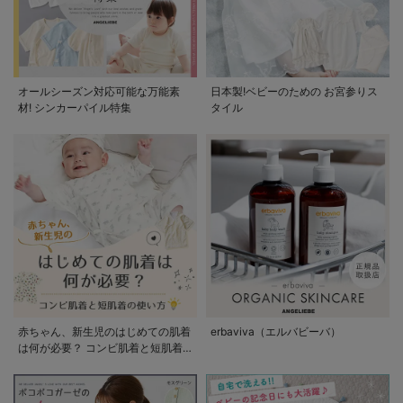
オールシーズン対応可能な万能素
日本製!ベビーのための お宮参りス
材! シンカーパイル特集
タイル
赤ちゃん、新生児のはじめての肌着
erbaviva（エルバビーバ）
は何が必要？ コンビ肌着と短肌着
の使い方