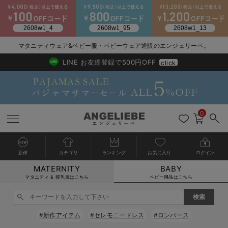
2026/NewArrival
送料495円(一部地域を除く) 7,700円以上で送料無料
マタニティウェア&ベビー服・ベビーウェア通販のエンジェリーベ。
LINE お友達登録で500円OFF
click
0
新作
カテゴリ
ランキング
お気に入り
ログイン
MATERNITY
BABY
戻る
戻る
戻る
戻る
戻る
戻る
戻る
戻る
戻る
戻る
戻る
戻る
戻る
戻る
戻る
戻る
戻る
戻る
戻る
戻る
戻る
戻る
戻る
戻る
戻る
戻る
戻る
戻る
戻る
戻る
戻る
カートに入れる
マタニティ & 授乳服はこちら
ベビー用品はこちら
新生児服全て
ベビー服全て
シーズンアイテム全て
ベビー・新生児 寝具全て
ベビー 雑貨全て
お出かけグッズ全て
ベビー｜季節の特集全て
アウトレット全て
特集全て
再入荷全て
送料無料アイテム全て
ブラキャミ おまとめ
【37周年祭セール】
気温差別オススメアイ
マタニティウェア お
こだわりの履き心地！
出産準備応援割全て
春のマタニティワンピ
Gift Selection 
冬の冷え対策インナー
入院準備の持ち物チェ
冬のあったか特集全て
閉じる
出産準備
ロンパース・カバーオール
甚平・浴衣
ベビーベッド・布団 （ベビー・新生児）
ベビーカー
猛暑からベビーを守るひんやりグッズ
【アウトレット】ワンピース
抗菌防臭加工
再入荷｜インナー
ベビーチェア（ハイローチェア）・ベビーラック
ワンピース
【37周年祭セール】2
【15℃】3月下旬～
動きやすく着回しでき
強撚スムース(コスパ
【おまとめ割】パジャ
カジュアル
ジャケット派
マタニティパジャマ
【オフィスカジュアル
レギンスタイプ
【フォーマル】ワンピ
【ベビー】長袖
ハンカチ
快適ウェア10%OFF
セットアップ・ レイ
〜3,000円（税込）
薄くてあったか
入院してすぐ使うグッ
【冬のあったか特集】
#新作アイテム
#セレモニードレス
#ロンパース