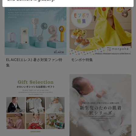
ELAiCE(エレス) 暑さ対策ファン特
モンポケ特集
集