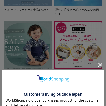
パジャマサマーセール全品5%OFF
夏休み応援クーポン MAX2,000円
OFF
新作ベビーウェア 最大20%OFF
ファルスカ レビュー投稿でノベル
ティプレゼント!
お気に入り商品を確認する
FEATURE
ベビー服/ベビー用品に関する特集