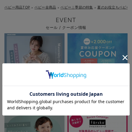
ベビー用品TOP
ベビー全商品
ベビー｜季節の特集
夏のお役立ちベビー
＞
＞
＞
EVENT
セール / クーポン情報
お気に入り商品を確認する
パジャマサマーセール全品5%OFF
夏休み応援クーポン MAX2,000円
OFF