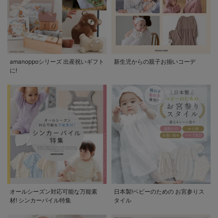
amanoppoシリーズ 出産祝いギフト
新生児からの親子お揃いコーデ
に!
オールシーズン対応可能な万能素
日本製!ベビーのための お宮参りス
材! シンカーパイル特集
タイル