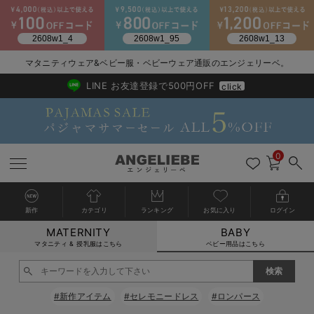
2026/NewArrival
送料495円(一部地域を除く) 7,700円以上で送料無料
マタニティウェア&ベビー服・ベビーウェア通販のエンジェリーベ。
LINE お友達登録で500円OFF
click
0
新作
カテゴリ
ランキング
お気に入り
ログイン
MATERNITY
BABY
戻る
戻る
戻る
戻る
戻る
戻る
戻る
戻る
戻る
戻る
戻る
戻る
戻る
戻る
戻る
戻る
戻る
戻る
戻る
戻る
戻る
戻る
戻る
戻る
戻る
戻る
戻る
戻る
戻る
戻る
戻る
カートに入れる
マタニティ & 授乳服はこちら
ベビー用品はこちら
新生児服全て
ベビー服全て
シーズンアイテム全て
ベビー・新生児 寝具全て
ベビー 雑貨全て
お出かけグッズ全て
ベビー｜季節の特集全て
アウトレット全て
特集全て
再入荷全て
送料無料アイテム全て
ブラキャミ おまとめ
【37周年祭セール】
気温差別オススメアイ
マタニティウェア お
こだわりの履き心地！
出産準備応援割全て
春のマタニティワンピ
Gift Selection 
冬の冷え対策インナー
入院準備の持ち物チェ
冬のあったか特集全て
閉じる
出産準備
ロンパース・カバーオール
甚平・浴衣
ベビーベッド・布団 （ベビー・新生児）
ベビーカー
猛暑からベビーを守るひんやりグッズ
【アウトレット】ワンピース
抗菌防臭加工
再入荷｜インナー
ベビーチェア（ハイローチェア）・ベビーラック
ワンピース
【37周年祭セール】2
【15℃】3月下旬～
動きやすく着回しでき
強撚スムース(コスパ
【おまとめ割】パジャ
カジュアル
ジャケット派
マタニティパジャマ
【オフィスカジュアル
レギンスタイプ
【フォーマル】ワンピ
【ベビー】長袖
ハンカチ
快適ウェア10%OFF
セットアップ・ レイ
〜3,000円（税込）
薄くてあったか
入院してすぐ使うグッ
【冬のあったか特集】
#新作アイテム
#セレモニードレス
#ロンパース