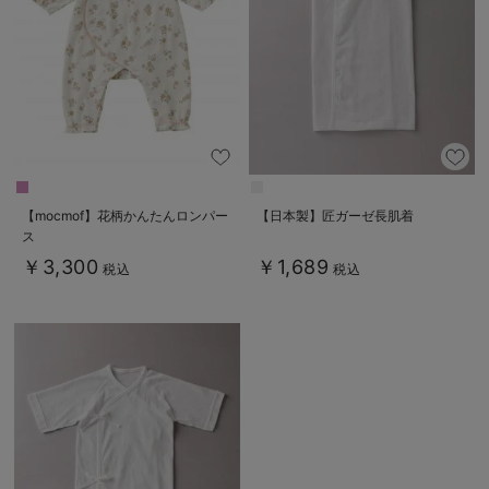
ベビー リュック
erbaviva（エルバビーバ）
ベビー 小物
安心の日本製。先輩ママが買ってよかった！本当に必要な出産準備品
ハレの日に着るANGELIEBEのセレモニー
買って正解！高評価レビューアイテム
冬に可愛いニットがお得！
【mocmof】花柄かんたんロンパー
【日本製】匠ガーゼ長肌着
ス
親子コーデ｜ママとベビーにおすすめ！
￥3,300
￥1,689
税込
税込
便利な育児家電
Gift Selection 出産祝い
ロンパースはいつからいつまで使う？選ぶポイントも解説！
保育園・入園準備特集
ファルスカ