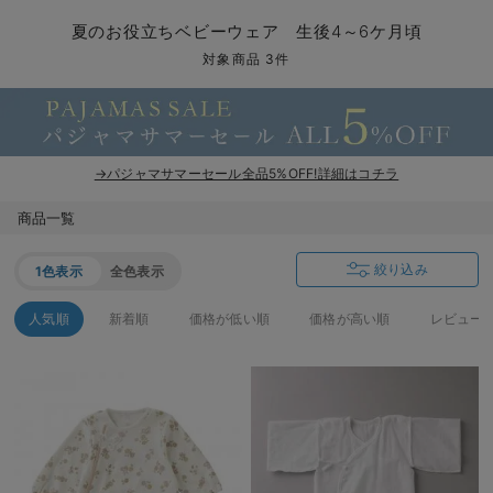
コンビ肌着・新生児/ベビー肌着
ベビー ワンピース
ベビー袴
ベビー ブランケット・タオルケット
子育て便利家電
抱っこ紐
夏のお役立ちベビーウェア
【アウトレット】トップス・授乳トップス
透け防止
再入荷｜アウター
トップス
【37周年祭セール】4
【〜10℃】3月中旬
涼しくて可愛い「ワン
デニム
きれいめトップス派
マタニティインナー
【オフィスカジュアル
パンツタイプ
【フォーマル】ボトム
【ベビー】半袖
2WAYオール
Aライン ・フレアワ
〜5,000円（税込）
綿混素材
赤ちゃんへ使うもの
【冬のあったか特集】
夏のお役立ちベビーウェア 生後4～6ケ月頃
ツーウェイオール・2WAYオール（新生児）
ベビー パンツ
おくるみ（新生児）
プレイマット・ベビー マット
ベビーケープ
シンカーパイル特集
【アウトレット】ボトムス
見えてもカワイイ
パンツ
レギンス
きれいめスカート派
ベビー
【フォーマル】トップ
【ベビー】グッズ
コンビ肌着
Iライン ・タイトシ
〜10,000円（税込）
腹巻・ひざ上パンツ
産後に使うグッズ
【冬のあったか特集】
対象商品 3件
ベビー ブルマ
ベビー 雑貨 小物
ベビーの動物なりきり特集
【アウトレット】パジャマ
コットン素材
スカート
オフィス
きれいめ美脚パンツ派
短肌着
快適ウェア10%OFF
ジャンパースカート/
10,001円（税込）〜
保温&リカバリー
【冬のあったか特集】
ベビー スカート
ベビー安全グッズ
ベビー 夏のお役立ちグッズ特集
【アウトレット】インナー
冷房対策
パジャマ
ツィード派
セット
ワーク・オフィス
女の子におススメのギ
レギンス・タイツ
→パジャマサマーセール全品5%OFF!詳細はコチラ
ベビートップス
ベビーおもちゃ
【素材別】ベビーロンパース特集
【アウトレット】ベビー
接触冷感素材
インナー
MAX55%OFF ブラッ
王道シンプル派
カジュアル
男の子におススメのギ
カップ付きインナー
商品一覧
ベビー アウター
メモリアルグッズ
袴ロンパース特集
Tシャツブラ
雑貨
セットアップ派
フォーマル / オケー
定番ギフト
あったか度◎
絞り込み
1色表示
全色表示
ベビー セットアップ
授乳・調乳・お食事
ブラトップ
ベビー
あったかアイテム｜ベ
もらって嬉しいギフト
裏起毛素材
人気順
新着順
価格が低い順
価格が高い順
レビュー
スタイ・よだれかけ（新生児・ベビー）
哺乳瓶
親子セット
かわいくておもしろい
ベビー帽子（新生児・乳児）
赤ちゃん 洗剤・洗濯用品・お掃除
快適機能ウェア特集 トップス
何枚あっても嬉しいア
新生児スリーパー・ベビーパジャマ
赤ちゃん お風呂・ベビースキンケア
快適機能ウェア特集 ボトムス
長く使えるアイテム
おむつ関連グッズ
快適機能ウェア特集 パジャマ
ベビーシューズ・ファーストシューズ・ベビー靴下
お部屋映えアイテム