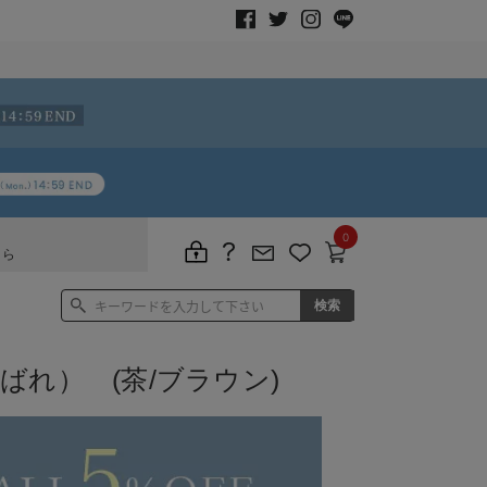
0
ちら
ばれ） (茶/ブラウン)