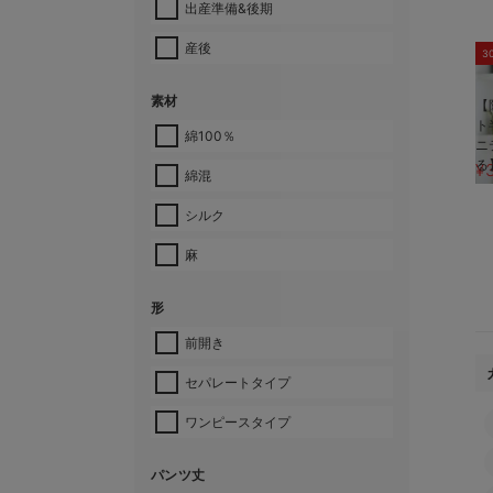
出産準備&後期
産後
3
素材
【
ト
綿100％
ニ
る
¥
綿混
シルク
麻
形
前開き
セパレートタイプ
ワンピースタイプ
パンツ丈