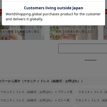
お気に入り商品を確認する
0%OFF
30%OFF
5
防汚加工】綿混やわらかスウェッ
【防汚加工】綿混やわらかスウェッ
ナ
半袖ティアードネグリジェ マタ
ト半袖フレアワンピース マタニテ
も
ティ・産後【出産後も長く使え
ィ・産後【出産後も長く使える】
】
3,492
¥3,492
¥
(税込)
(税込)
カラーから探す（マタニティ ドレス（結婚式・お呼ばれ））
マタニティ ドレス（結婚式・お呼ばれ）
×
ブラック系
マタニティ ドレス（
マタニティ ドレス（結婚式・お呼ばれ）
×
グレー系
マタニティ ドレス（結