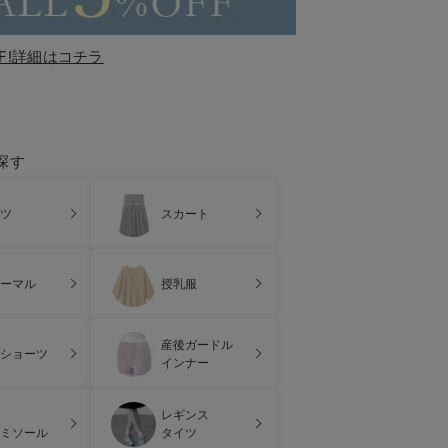
F!詳細はコチラ
探す
ツ
スカート
ーマル
授乳服
産後ガードル
ショーツ
インナー
レギンス
ミソール
タイツ