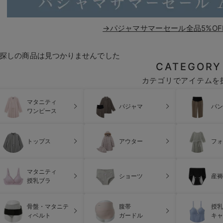
→パジャマサマーセール全品5%OF
探しの商品は見つかりませんでした
CATEGORY
カテゴリでアイテムを
マタニティ
パジャマ
パン
ワンピース
トップス
アウター
フォ
マタニティ
ショーツ
産褥
授乳ブラ
骨盤・マタニテ
腹帯
授乳
ィベルト
ガードル
キャ