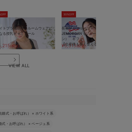
%OFF
30%OFF
5
イトブラ機能付 ルームウェアに
長袖サーマルパジャマ3点セット
半
なる授乳キャミソール
JEMORGAN（ジェーイーモーガ
J
ン） ギフト マタニティ・産後
ン
【出産後も長く使える】
【
5,215
¥5,313
¥
(税込)
(税込)
VIEW ALL
結婚式・お呼ばれ）
×
ホワイト系
婚式・お呼ばれ）
×
ベージュ系