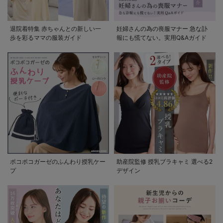
退院着特集 赤ちゃんとの新しい一
妊婦さんの為の喪服マナー 急な訃
歩を彩るママの服装ガイド
報にも慌てない。実用Q&Aガイド
ポコポコガーゼのふんわり授乳ケー
助産院監修 授乳ブラキャミ 選べる2
プ
デザイン