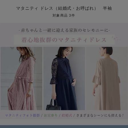
マタニティ パンツ
マタニティ ショーツ
授乳トップス
マタニティ オフィス 通勤服
授乳 ケープ
マタニティレギンス
【アウトレット】トップス・授乳トップス
透け防止
再入荷｜アウター
トップス
【37周年祭セール】4
【〜10℃】3月中旬
涼しくて可愛い「ワン
デニム
きれいめトップス派
マタニティインナー
【オフィスカジュアル
パンツタイプ
【フォーマル】ボトム
【ベビー】半袖
2WAYオール
Aライン ・フレアワ
〜5,000円（税込）
綿混素材
赤ちゃんへ使うもの
【冬のあったか特集】
マタニティ ドレス（結婚式・お呼ばれ） 半袖
マタニティ スカート
妊婦帯・腹帯・産前ガードル
マタニティ ドレス（結婚式・お呼ばれ）
【アウトレット】ボトムス
見えてもカワイイ
パンツ
レギンス
きれいめスカート派
ベビー
【フォーマル】トップ
【ベビー】グッズ
コンビ肌着
Iライン ・タイトシ
〜10,000円（税込）
腹巻・ひざ上パンツ
産後に使うグッズ
【冬のあったか特集】
対象商品 3件
マタニティ トップス
マタニティ 授乳 キャミソール
マタニティ フォーマル パンツ・ボトムス
【アウトレット】パジャマ
コットン素材
スカート
オフィス
きれいめ美脚パンツ派
短肌着
快適ウェア10%OFF
ジャンパースカート/
10,001円（税込）〜
保温&リカバリー
【冬のあったか特集】
マタニティ アウター（コート）・ママコート
産褥ショーツ
【アウトレット】インナー
冷房対策
パジャマ
ツィード派
セット
ワーク・オフィス
女の子におススメのギ
レギンス・タイツ
骨盤・マタニティベルト （妊娠中・産後）
【アウトレット】ベビー
接触冷感素材
インナー
MAX55%OFF ブラッ
王道シンプル派
カジュアル
男の子におススメのギ
カップ付きインナー
産後 ガードル インナー
Tシャツブラ
雑貨
セットアップ派
フォーマル / オケー
定番ギフト
あったか度◎
マタニティ 腹巻き
ブラトップ
ベビー
あったかアイテム｜ベ
もらって嬉しいギフト
裏起毛素材
親子セット
かわいくておもしろい
快適機能ウェア特集 トップス
何枚あっても嬉しいア
快適機能ウェア特集 ボトムス
長く使えるアイテム
快適機能ウェア特集 パジャマ
お部屋映えアイテム