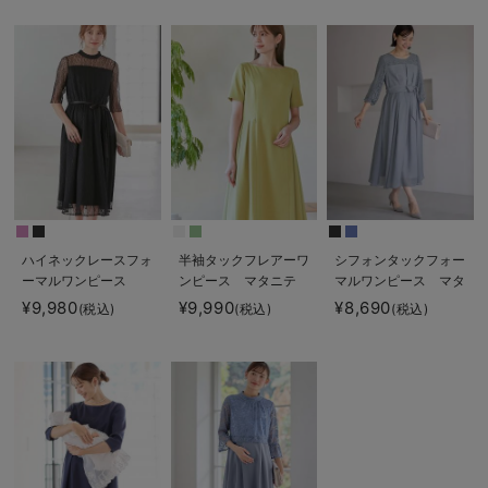
る】fairy（フェアリ
Rosemadame（ロー
ー）
ズマダム）
ハイネックレースフォ
半袖タックフレアーワ
シフォンタックフォー
ーマルワンピース
ンピース マタニテ
マルワンピース マタ
ィ・産後授乳服【出産
ニティ・授乳服【出産
¥9,980
¥9,990
¥8,690
(税込)
(税込)
(税込)
後も長く使える】
後も長く使える】