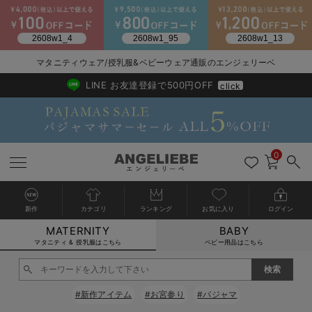
2026/NewArrival
送料495円(一部地域を除く) 7,700円以上で送料無料
マタニティウェア/授乳服&ベビーウェア通販のエンジェリーベ
LINE お友達登録で500円OFF
click
0
新作
カテゴリ
ランキング
お気に入り
ログイン
MATERNITY
BABY
戻る
戻る
戻る
戻る
戻る
戻る
戻る
戻る
戻る
戻る
戻る
戻る
戻る
戻る
戻る
戻る
戻る
戻る
戻る
戻る
戻る
戻る
戻る
戻る
戻る
戻る
戻る
戻る
戻る
戻る
戻る
カートに入れる
マタニティ & 授乳服はこちら
ベビー用品はこちら
マタニティウェア全て
マタニティ 下着・インナー全て
授乳服全て
マタニティ フォーマル全て
授乳用品全て
マタニティレッグウェア全て
マタニティ ボディケア全て
アウトレット全て
特集全て
再入荷全て
送料無料アイテム全て
ブラキャミ おまとめ
【37周年祭セール】
気温差別オススメアイ
マタニティウェア お
こだわりの履き心地！
出産準備応援割全て
春のマタニティワンピ
Gift Selection 
冬の冷え対策インナー
入院準備の持ち物チェ
冬のあったか特集全て
閉じる
マタニティ ワンピース
授乳ワンピース
マタニティ スーツ
妊婦用 抱き枕・授乳クッション
マタニティストッキング・タイツ
妊娠線クリーム
【アウトレット】ワンピース
抗菌防臭加工
再入荷｜インナー
授乳ブラ・マタニティブラ（マタニティインナー・産後用品）
ワンピース
【37周年祭セール】2
【15℃】3月下旬～
動きやすく着回しでき
強撚スムース(コスパ
【おまとめ割】パジャ
カジュアル
ジャケット派
マタニティパジャマ
【オフィスカジュアル
レギンスタイプ
【フォーマル】ワンピ
【ベビー】長袖
ハンカチ
快適ウェア10%OFF
セットアップ・ レイ
〜3,000円（税込）
薄くてあったか
入院してすぐ使うグッ
【冬のあったか特集】
#新作アイテム
#お宮参り
#パジャマ