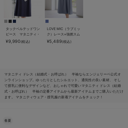
タックベルテッドワン
LOVE MIC（ラブミッ
ピース マタニティ・
ク）レース×強撚スム
授乳服【出産後も長く
ースフレアーワンピー
¥9,990
¥5,489
(税込)
(税込)
使える】
ス マタニティ・授乳
服【出産後も長く使え
る】
マタニティ ドレス（結婚式・お呼ばれ） 半袖ならエンジェリーベ公式オ
ンラインショップ。ゆったりとしたシルエット、通気性の良い素材、 そし
て授乳に便利なデザインなど、おしゃれで可愛いマタニティ ドレス（結婚
式・お呼ばれ） 半袖の定番アイテムから最新アイテムまでご購入いただけ
ます。 マタニティウェア・授乳服の新着アイテムをチェック！
春夏