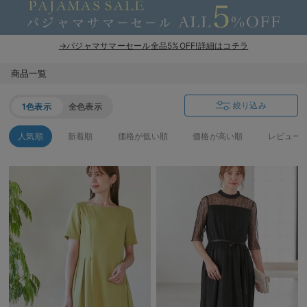
erbaviva（エルバビーバ）
安心の日本製。先輩ママが買ってよかった！本当に必要な出産準備品
→パジャマサマーセール全品5%OFF!詳細はコチラ
ハレの日に着るANGELIEBEのセレモニー
商品一覧
買って正解！高評価レビューアイテム
絞り込み
1色表示
全色表示
冬に可愛いニットがお得！
人気順
新着順
価格が低い順
価格が高い順
レビュー
親子コーデ｜ママとベビーにおすすめ！
便利な育児家電
Gift Selection 出産祝い
ロンパースはいつからいつまで使う？選ぶポイントも解説！
保育園・入園準備特集
ファルスカ