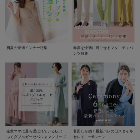
初夏の快適インナー特集
春夏を快適に過ごせるマタニティパ
ンツ特集
先輩ママに最も選ばれている!ぷく
着回しが効く最新ハレの日スタイル
ぷくダブルガーゼパジャマシリーズ
セレモニー6シーン