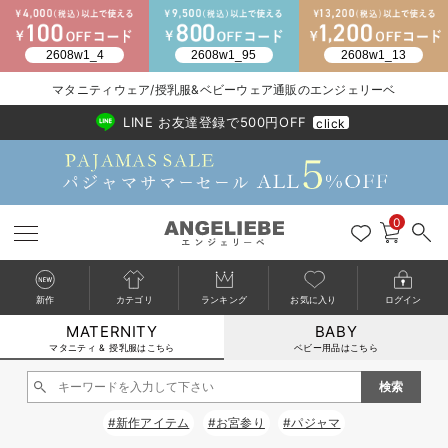
2026/NewArrival
送料495円(一部地域を除く) 7,700円以上で送料無料
マタニティウェア/授乳服&ベビーウェア通販のエンジェリーベ
LINE お友達登録で500円OFF
click
0
新作
カテゴリ
ランキング
お気に入り
ログイン
MATERNITY
BABY
戻る
戻る
戻る
戻る
戻る
戻る
戻る
戻る
戻る
戻る
戻る
戻る
戻る
戻る
戻る
戻る
戻る
戻る
戻る
戻る
戻る
戻る
戻る
戻る
戻る
戻る
戻る
戻る
戻る
戻る
戻る
カートに入れる
マタニティ & 授乳服はこちら
ベビー用品はこちら
マタニティウェア全て
マタニティ 下着・インナー全て
授乳服全て
マタニティ フォーマル全て
授乳用品全て
マタニティレッグウェア全て
マタニティ ボディケア全て
アウトレット全て
特集全て
再入荷全て
送料無料アイテム全て
ブラキャミ おまとめ
【37周年祭セール】
気温差別オススメアイ
マタニティウェア お
こだわりの履き心地！
出産準備応援割全て
春のマタニティワンピ
Gift Selection 
冬の冷え対策インナー
入院準備の持ち物チェ
冬のあったか特集全て
閉じる
マタニティ ワンピース
授乳ワンピース
マタニティ スーツ
妊婦用 抱き枕・授乳クッション
マタニティストッキング・タイツ
妊娠線クリーム
【アウトレット】ワンピース
抗菌防臭加工
再入荷｜インナー
授乳ブラ・マタニティブラ（マタニティインナー・産後用品）
ワンピース
【37周年祭セール】2
【15℃】3月下旬～
動きやすく着回しでき
強撚スムース(コスパ
【おまとめ割】パジャ
カジュアル
ジャケット派
マタニティパジャマ
【オフィスカジュアル
レギンスタイプ
【フォーマル】ワンピ
【ベビー】長袖
ハンカチ
快適ウェア10%OFF
セットアップ・ レイ
〜3,000円（税込）
薄くてあったか
入院してすぐ使うグッ
【冬のあったか特集】
#新作アイテム
#お宮参り
#パジャマ