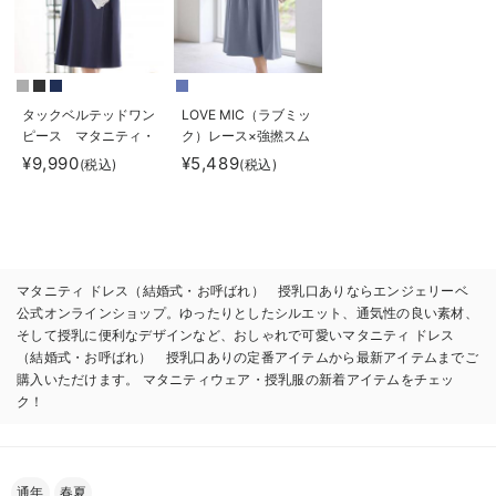
タックベルテッドワン
LOVE MIC（ラブミッ
ピース マタニティ・
ク）レース×強撚スム
授乳服【出産後も長く
ースフレアーワンピー
¥9,990
¥5,489
(税込)
(税込)
使える】
ス マタニティ・授乳
服【出産後も長く使え
る】
マタニティ ドレス（結婚式・お呼ばれ） 授乳口ありならエンジェリーベ
公式オンラインショップ。ゆったりとしたシルエット、通気性の良い素材、
そして授乳に便利なデザインなど、おしゃれで可愛いマタニティ ドレス
（結婚式・お呼ばれ） 授乳口ありの定番アイテムから最新アイテムまでご
購入いただけます。 マタニティウェア・授乳服の新着アイテムをチェッ
ク！
通年
春夏