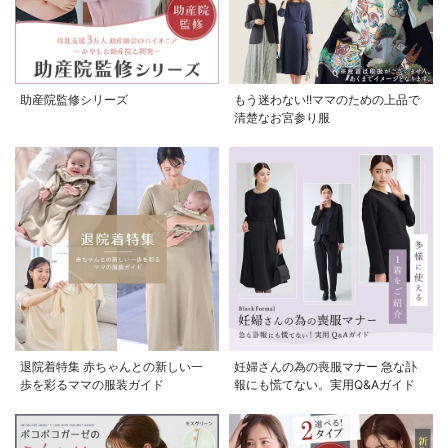
助産院監修シリーズ
もう迷わない!!ママのための上品で
清楚なお宮参り服
退院着特集 赤ちゃんとの新しい一
妊婦さんの為の喪服マナー 急な訃
歩を彩るママの服装ガイド
報にも慌てない。実用Q&Aガイド