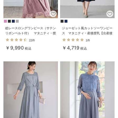
デロンギ
入院準備の持ち物チェック
総レースロングワンピース（サテン
ジョーゼット風カットソーワンピー
リボンベルト付） マタニティ・授
ス マタニティ・産後授乳【出産後
乳服【出産後も長く使える】
も長く使える】Rosemadame（ロ
22件
1件
ーズマダム）
￥9,990
￥4,719
税込
税込