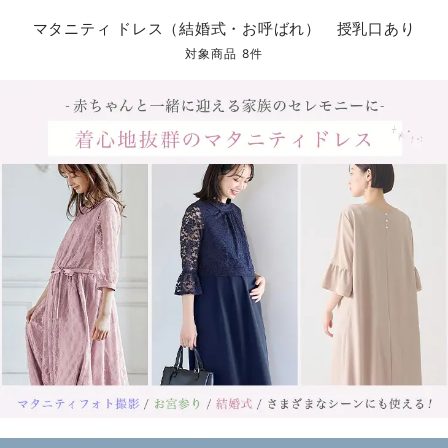
マタニティ パンツ
マタニティ ショーツ
授乳トップス
マタニティ オフィス 通勤服
授乳 ケープ
マタニティレギンス
【アウトレット】トップス・授乳トップス
透け防止
再入荷｜アウター
トップス
【37周年祭セール】4
【〜10℃】3月中旬
涼しくて可愛い「ワン
デニム
きれいめトップス派
マタニティインナー
【オフィスカジュアル
パンツタイプ
【フォーマル】ボトム
【ベビー】半袖
2WAYオール
Aライン ・フレアワ
〜5,000円（税込）
綿混素材
赤ちゃんへ使うもの
【冬のあったか特集】
マタニティ ドレス（結婚式・お呼ばれ） 授乳口あり
マタニティ スカート
妊婦帯・腹帯・産前ガードル
マタニティ ドレス（結婚式・お呼ばれ）
【アウトレット】ボトムス
見えてもカワイイ
パンツ
レギンス
きれいめスカート派
ベビー
【フォーマル】トップ
【ベビー】グッズ
コンビ肌着
Iライン ・タイトシ
〜10,000円（税込）
腹巻・ひざ上パンツ
産後に使うグッズ
【冬のあったか特集】
対象商品 8件
マタニティ トップス
マタニティ 授乳 キャミソール
マタニティ フォーマル パンツ・ボトムス
【アウトレット】パジャマ
コットン素材
スカート
オフィス
きれいめ美脚パンツ派
短肌着
快適ウェア10%OFF
ジャンパースカート/
10,001円（税込）〜
保温&リカバリー
【冬のあったか特集】
マタニティ アウター（コート）・ママコート
産褥ショーツ
【アウトレット】インナー
冷房対策
パジャマ
ツィード派
セット
ワーク・オフィス
女の子におススメのギ
レギンス・タイツ
骨盤・マタニティベルト （妊娠中・産後）
【アウトレット】ベビー
接触冷感素材
インナー
MAX55%OFF ブラッ
王道シンプル派
カジュアル
男の子におススメのギ
カップ付きインナー
産後 ガードル インナー
Tシャツブラ
雑貨
セットアップ派
フォーマル / オケー
定番ギフト
あったか度◎
マタニティ 腹巻き
ブラトップ
ベビー
あったかアイテム｜ベ
もらって嬉しいギフト
裏起毛素材
親子セット
かわいくておもしろい
快適機能ウェア特集 トップス
何枚あっても嬉しいア
快適機能ウェア特集 ボトムス
長く使えるアイテム
快適機能ウェア特集 パジャマ
お部屋映えアイテム