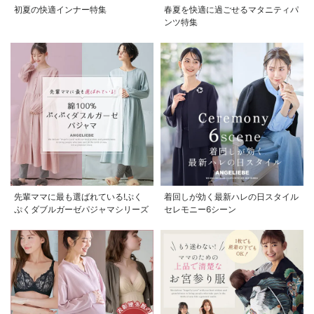
初夏の快適インナー特集
春夏を快適に過ごせるマタニティパ
ンツ特集
先輩ママに最も選ばれている!ぷく
着回しが効く最新ハレの日スタイル
ぷくダブルガーゼパジャマシリーズ
セレモニー6シーン