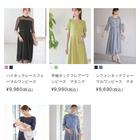
る】fairy（フェアリ
Rosemadame（ロー
ー）
ズマダム）
ハイネックレースフォ
半袖タックフレアーワ
シフォンタックフォー
ーマルワンピース
ンピース マタニテ
マルワンピース マタ
ィ・産後授乳服【出産
ニティ・授乳服【出産
¥9,980
¥9,990
¥8,690
(税込)
(税込)
(税込)
後も長く使える】
後も長く使える】