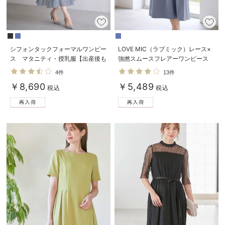
シフォンタックフォーマルワンピー
LOVE MIC（ラブミック）レース×
ス マタニティ・授乳服【出産後も
強撚スムースフレアーワンピース
長く使える】
マタニティ・授乳服【出産後も長く
4件
13件
使える】
￥8,690
￥5,489
税込
税込