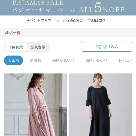
erbaviva（エルバビーバ）
安心の日本製。先輩ママが買ってよかった！本当に必要な出産準備品
→パジャマサマーセール全品5%OFF!詳細はコチラ
ハレの日に着るANGELIEBEのセレモニー
商品一覧
買って正解！高評価レビューアイテム
絞り込み
1色表示
全色表示
冬に可愛いニットがお得！
人気順
新着順
価格が低い順
価格が高い順
レビュー
親子コーデ｜ママとベビーにおすすめ！
便利な育児家電
Gift Selection 出産祝い
ロンパースはいつからいつまで使う？選ぶポイントも解説！
保育園・入園準備特集
ファルスカ