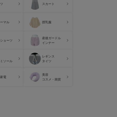
ツ
スカート
ーマル
授乳服
産後ガードル
ショーツ
インナー
レギンス
ミソール
タイツ
美容
家電
コスメ・雑貨