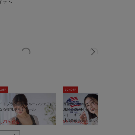
イテム
%OFF
30%OFF
5
イトブラ機能付 ルームウェアに
長袖サーマルパジャマ3点セット
半
なる授乳キャミソール
JEMORGAN（ジェーイーモーガ
J
ン） ギフト マタニティ・産後
ン
【出産後も長く使える】
【
5,215
¥5,313
¥
(税込)
(税込)