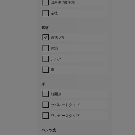
出産準備&後期
産後
素材
綿100％
綿混
シルク
麻
形
前開き
セパレートタイプ
ワンピースタイプ
パンツ丈