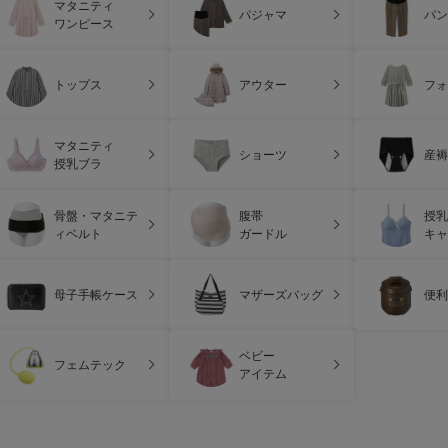
マタニティ
パジャマ
パン
ワンピース
トップス
アウター
フォ
マタニティ
ショーツ
産褥
授乳ブラ
骨盤・マタニテ
腹帯
授乳
ィベルト
ガードル
キャ
母子手帳ケース
マザーズバッグ
便利
ベビー
フェムテック
アイテム