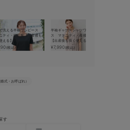
で洗える半袖ワンピース
半袖ギャザーシャツワンピー
タックベル
ニティ・授乳服【出産後も
ス マタニティ・産後授乳服
マタニティ
使える】
【出産後も長く使える】
長く使える
990
¥7,990
¥9,990
(税込)
(税込)
(税
結婚式・お呼ばれ）
探す