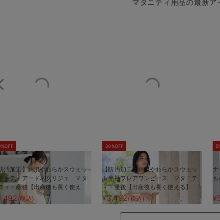
マタニティ用品の最新ア
0%OFF
30%OFF
5
防汚加工】綿混やわらかスウェッ
【防汚加工】綿混やわらかスウェッ
ナ
半袖ティアードネグリジェ マタ
ト半袖フレアワンピース マタニテ
も
ティ・産後【出産後も長く使え
ィ・産後【出産後も長く使える】
】
3,492
¥3,492
¥
(税込)
(税込)