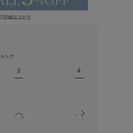
F!詳細はコチラ
ンキング
3
4