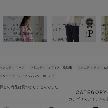
総レースロングワンピース（サ
P・パンツ ストレッチジョーゼ
自宅
テンリボンベルト付） マタニ
ットテーパード
マタ
ティ・授乳服【出産後も長く使
長く
える】
¥9,990
¥6,990
¥7,
(税込)
(税込)
マタニティ スーツ
マタニティ オフィス 通勤服
マタニティ ドレス（
マタニティ フォーマル パンツ・ボトムス
探しの商品は見つかりませんでした
CATEGORY
カテゴリでアイテムを