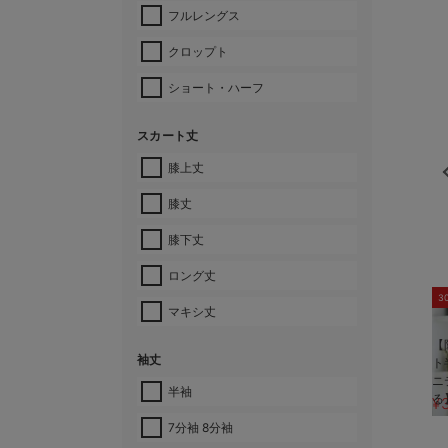
フルレングス
クロップト
ショート・ハーフ
スカート丈
膝上丈
膝丈
膝下丈
ロング丈
3
マキシ丈
【
袖丈
ト
ニ
半袖
る
¥
7分袖 8分袖