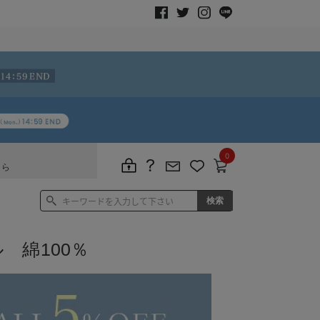
0
ちら
 綿100％