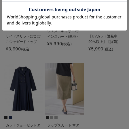
お気に入り商品を確認する
ウエストギャザーIラ
サイドスリットぽこぽ
【UVカット遮蔽率
インスカート(無地・
こジャガードトップ
90％以上】【抗菌】
ストライプ) マタニ
¥5,990
(税込)
ス マタニティ・授乳
【接触冷感】前後２
ティ・産後【産後も長
¥3,990
¥5,990
(税込)
(税込)
服【出産後も長く着ら
WAYカーディガン
く着られる】
れる】
マタニティ・授乳服
【出産後も長く使え
る】
カットジョーゼットダ
ラップスカート マタ