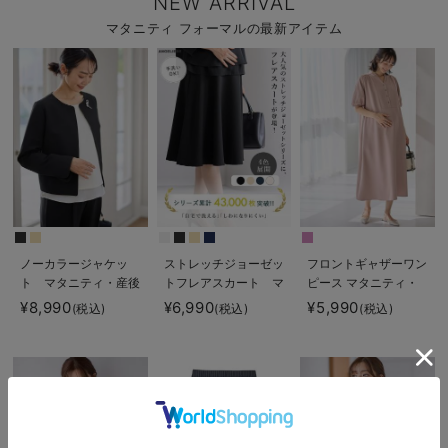
NEW ARRIVAL
マタニティ フォーマルの最新アイテム
ノーカラージャケッ
ストレッチジョーゼッ
フロントギャザーワン
ト マタニティ・産後
トフレアスカート マ
ピース マタニティ・
授乳服【出産後も長く
タニティ・産後【出産
授乳服 【出産後も長
¥8,990
¥6,990
¥5,990
(税込)
(税込)
(税込)
使える】
後も長く使える】
く使える】