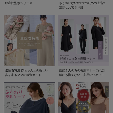
助産院監修シリーズ
もう迷わない!!ママのための上品で
清楚なお宮参り服
退院着特集 赤ちゃんとの新しい一
妊婦さんの為の喪服マナー 急な訃
歩を彩るママの服装ガイド
報にも慌てない。実用Q&Aガイド