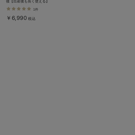
後【出産後も長く使える】
1件
￥6,990
税込