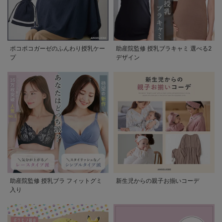
ポコポコガーゼのふんわり授乳ケー
助産院監修 授乳ブラキャミ 選べる2
プ
デザイン
助産院監修 授乳ブラ フィットグミ
新生児からの親子お揃いコーデ
入り