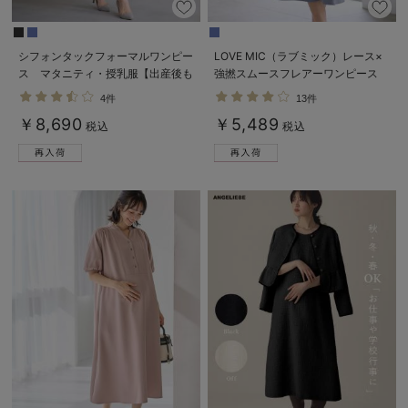
シフォンタックフォーマルワンピー
LOVE MIC（ラブミック）レース×
ス マタニティ・授乳服【出産後も
強撚スムースフレアーワンピース
長く使える】
マタニティ・授乳服【出産後も長く
4件
13件
使える】
￥8,690
￥5,489
税込
税込