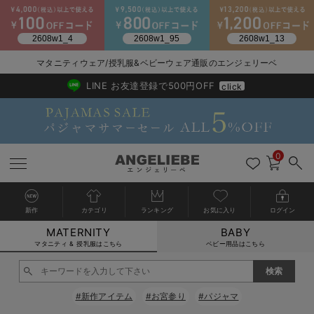
マタニティウェア/授乳服&ベビーウェア通販のエンジェリーベ
2026/NewArrival
送料495円(一部地域を除く) 7,700円以上で送料無料
LINE お友達登録で500円OFF
click
0
新作
カテゴリ
ランキング
お気に入り
ログイン
MATERNITY
BABY
戻る
戻る
戻る
戻る
戻る
戻る
戻る
戻る
戻る
戻る
戻る
戻る
戻る
戻る
戻る
戻る
戻る
戻る
戻る
戻る
戻る
戻る
戻る
戻る
戻る
戻る
戻る
戻る
戻る
戻る
戻る
カートに入れる
マタニティ & 授乳服はこちら
ベビー用品はこちら
マタニティウェア全て
マタニティ 下着・インナー全て
授乳服全て
マタニティ フォーマル全て
授乳用品全て
マタニティレッグウェア全て
マタニティ ボディケア全て
アウトレット全て
特集全て
再入荷全て
送料無料アイテム全て
ブラキャミ おまとめ
【37周年祭セール】
気温差別オススメアイ
マタニティウェア お
こだわりの履き心地！
出産準備応援割全て
春のマタニティワンピ
Gift Selection 
冬の冷え対策インナー
入院準備の持ち物チェ
冬のあったか特集全て
閉じる
マタニティ ワンピース
授乳ワンピース
マタニティ スーツ
妊婦用 抱き枕・授乳クッション
マタニティストッキング・タイツ
妊娠線クリーム
【アウトレット】ワンピース
抗菌防臭加工
再入荷｜インナー
授乳ブラ・マタニティブラ（マタニティインナー・産後用品）
ワンピース
【37周年祭セール】2
【15℃】3月下旬～
動きやすく着回しでき
強撚スムース(コスパ
【おまとめ割】パジャ
カジュアル
ジャケット派
マタニティパジャマ
【オフィスカジュアル
レギンスタイプ
【フォーマル】ワンピ
【ベビー】長袖
ハンカチ
快適ウェア10%OFF
セットアップ・ レイ
〜3,000円（税込）
薄くてあったか
入院してすぐ使うグッ
【冬のあったか特集】
#新作アイテム
#お宮参り
#パジャマ