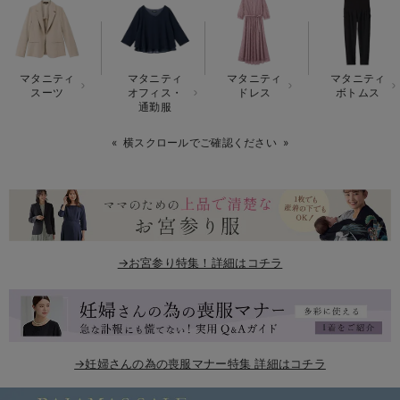
erbaviva（エルバビーバ）
安心の日本製。先輩ママが買ってよかった！本当に必要な出産準備品
マタニティ
マタニティ
マタニティ
マタニティ
ハレの日に着るANGELIEBEのセレモニー
スーツ
オフィス・
ドレス
ボトムス
通勤服
買って正解！高評価レビューアイテム
横スクロールでご確認ください
冬に可愛いニットがお得！
親子コーデ｜ママとベビーにおすすめ！
便利な育児家電
→お宮参り特集！詳細はコチラ
Gift Selection 出産祝い
ロンパースはいつからいつまで使う？選ぶポイントも解説！
保育園・入園準備特集
→妊婦さんの為の喪服マナー特集 詳細はコチラ
ファルスカ