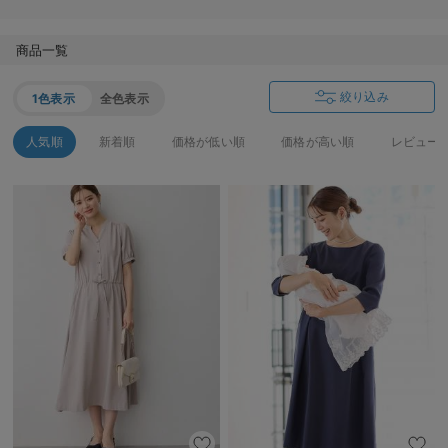
産後も長く使える】
商品一覧
絞り込み
1色表示
全色表示
人気順
新着順
価格が低い順
価格が高い順
レビュー