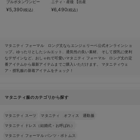
ブルボタンワンピー
ニティ・産後 【出産
ス マタニティ・授乳
後も長く使える】
¥5,390
¥6,490
(税込)
(税込)
服【出産後も長く使え
る】fairy（フェアリ
ー）
マタニティ フォーマル ロング丈ならエンジェリーベ公式オンラインショ
ップ。ゆったりとしたシルエット、通気性の良い素材、 そして授乳に便利
なデザインなど、おしゃれで可愛いマタニティ フォーマル ロング丈の定
番アイテムから最新アイテムまでご購入いただけます。 マタニティウェ
ア・授乳服の新着アイテムをチェック！
マタニティ服のカテゴリから探す
マタニティ スーツ
マタニティ オフィス 通勤服
マタニティ ドレス（結婚式・お呼ばれ）
マタニティ フォーマル パンツ・ボトムス