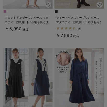
フロントギャザーワンピース マタ
ツィードパフスリーブワンピース
ニティ・授乳服 【出産後も長く使
マタニティ・授乳服【出産後も長く
える】
使える】
￥5,990
4件
税込
￥7,990
税込