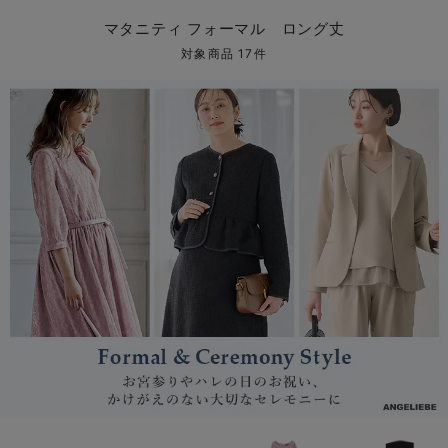
マタニティ パンツ
マタニティ ショーツ
授乳トップス
マタニティ オフィス 通勤服
授乳 ケープ
マタニティレギンス
【アウトレット】トップス・授乳トップス
透け防止
再入荷｜アウター
トップス
【37周年祭セール】4
【〜10℃】3月中旬
涼しくて可愛い「ワン
デニム
きれいめトップス派
マタニティインナー
【オフィスカジュアル
パンツタイプ
【フォーマル】ボトム
【ベビー】半袖
2WAYオール
Aライン ・フレアワ
〜5,000円（税込）
綿混素材
赤ちゃんへ使うもの
【冬のあったか特集】
マタニティ フォーマル ロング丈
マタニティ スカート
妊婦帯・腹帯・産前ガードル
マタニティ ドレス（結婚式・お呼ばれ）
【アウトレット】ボトムス
見えてもカワイイ
パンツ
レギンス
きれいめスカート派
ベビー
【フォーマル】トップ
【ベビー】グッズ
コンビ肌着
Iライン ・タイトシ
〜10,000円（税込）
腹巻・ひざ上パンツ
産後に使うグッズ
【冬のあったか特集】
対象商品 17件
マタニティ トップス
マタニティ 授乳 キャミソール
マタニティ フォーマル パンツ・ボトムス
【アウトレット】パジャマ
コットン素材
スカート
オフィス
きれいめ美脚パンツ派
短肌着
快適ウェア10%OFF
ジャンパースカート/
10,001円（税込）〜
保温&リカバリー
【冬のあったか特集】
マタニティ アウター（コート）・ママコート
産褥ショーツ
【アウトレット】インナー
冷房対策
パジャマ
ツィード派
セット
ワーク・オフィス
女の子におススメのギ
レギンス・タイツ
骨盤・マタニティベルト （妊娠中・産後）
【アウトレット】ベビー
接触冷感素材
インナー
MAX55%OFF ブラッ
王道シンプル派
カジュアル
男の子におススメのギ
カップ付きインナー
産後 ガードル インナー
Tシャツブラ
雑貨
セットアップ派
フォーマル / オケー
定番ギフト
あったか度◎
マタニティ 腹巻き
ブラトップ
ベビー
あったかアイテム｜ベ
もらって嬉しいギフト
裏起毛素材
親子セット
かわいくておもしろい
快適機能ウェア特集 トップス
何枚あっても嬉しいア
快適機能ウェア特集 ボトムス
長く使えるアイテム
快適機能ウェア特集 パジャマ
お部屋映えアイテム