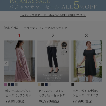
デロンギ
入院準備の持ち物チェック
→パジャマサマーセール全品5%OFF!詳細はコチラ
RANKING
マタニティ フォーマルランキング
1
2
3
総レースロングワン
P・パンツ ストレ
自宅で洗える半袖ワ
ピース（サテンリボ
ッチジョーゼットテ
ンピース マタニテ
ンベルト付） マタ
ーパード
ィ・授乳服【出産後
¥9,990
¥6,990
¥7,990
(税込)
(税込)
(税込)
ニティ・授乳服【出
も長く使える】