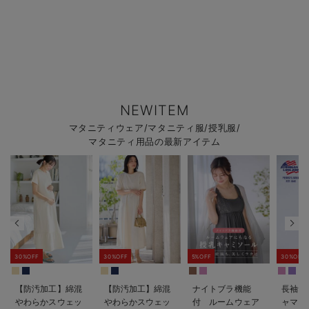
NEWITEM
マタニティウェア/マタニティ服/授乳服/
マタニティ用品の最新アイテム
30%OFF
30%OFF
5%OFF
30%OFF
【防汚加工】綿混
【防汚加工】綿混
ナイトブラ機能
長袖サ
やわらかスウェッ
やわらかスウェッ
付 ルームウェア
ャマ3