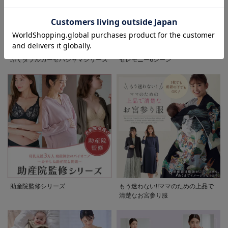
お気に入り商品を確認する
先輩ママに最も選ばれている!ぷく
着回しが効く最新ハレの日スタイル
ぷくダブルガーゼパジャマシリーズ
セレモニー6シーン
助産院監修シリーズ
もう迷わない!!ママのための上品で
清楚なお宮参り服