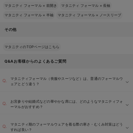
マタニティ フォーマル
×
前開き
マタニティ フォーマル
×
長袖
マタニティ フォーマル
×
半袖
マタニティ フォーマル
×
ノースリーブ
その他
マタニティのTOPページはこちら
Q&Aお客様からのよくあるご質問
マタニティフォーマル（喪服やスーツなど）は、普通のフォーマルウ
ェアとどう違う？
お宮参りや結婚式などの華やかな席には、どのようなマタニティフォ
ーマルがおすすめ？
ジャケットの工夫：
動きやすいボトムス：
マタニティ期のフォーマルウェアを着る際の寒さ・むくみ対策はどう
すれば良い？