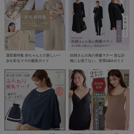
退院着特集 赤ちゃんとの新しい一
妊婦さんの為の喪服マナー 急な訃
歩を彩るママの服装ガイド
報にも慌てない。実用Q&Aガイド