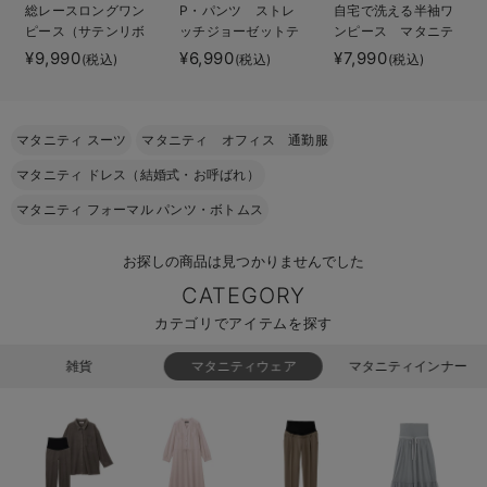
総レースロングワン
P・パンツ ストレ
自宅で洗える半袖ワ
erbaviva（エルバビーバ）
ピース（サテンリボ
ッチジョーゼットテ
ンピース マタニテ
ンベルト付） マタ
ーパード
ィ・授乳服【出産後
¥9,990
¥6,990
¥7,990
(税込)
(税込)
(税込)
安心の日本製。先輩ママが買ってよかった！本当に必要な出産準備品
ニティ・授乳服【出
も長く使える】
産後も長く使える】
ハレの日に着るANGELIEBEのセレモニー
マタニティ スーツ
マタニティ オフィス 通勤服
買って正解！高評価レビューアイテム
マタニティ ドレス（結婚式・お呼ばれ）
冬に可愛いニットがお得！
マタニティ フォーマル パンツ・ボトムス
親子コーデ｜ママとベビーにおすすめ！
お探しの商品は見つかりませんでした
便利な育児家電
CATEGORY
カテゴリでアイテムを探す
Gift Selection 出産祝い
雑貨
マタニティウェア
マタニティインナー
ロンパースはいつからいつまで使う？選ぶポイントも解説！
保育園・入園準備特集
ファルスカ