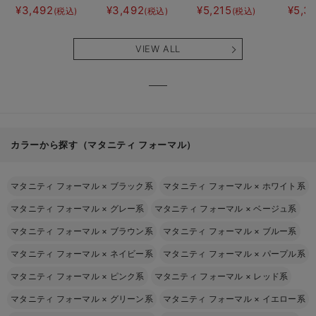
ト半袖ティアード
ト半袖フレアワン
にもなる授乳キャ
JEMO
¥3,492
¥3,492
¥5,215
¥5,3
(税込)
(税込)
(税込)
ネグリジェ マタ
ピース マタニテ
ミソール
ェーイ
ニティ・産後【出
ィ・産後【出産後
ン） 
産後も長く使え
も長く使える】
タニテ
VIEW ALL
る】
【出産
える】
カラーから探す（マタニティ フォーマル）
マタニティ フォーマル
×
ブラック系
マタニティ フォーマル
×
ホワイト系
マタニティ フォーマル
×
グレー系
マタニティ フォーマル
×
ベージュ系
マタニティ フォーマル
×
ブラウン系
マタニティ フォーマル
×
ブルー系
マタニティ フォーマル
×
ネイビー系
マタニティ フォーマル
×
パープル系
マタニティ フォーマル
×
ピンク系
マタニティ フォーマル
×
レッド系
マタニティ フォーマル
×
グリーン系
マタニティ フォーマル
×
イエロー系