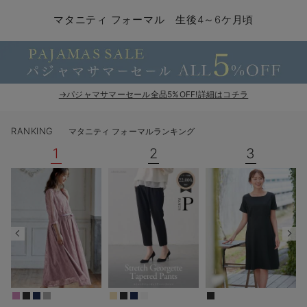
マタニティ パンツ
マタニティ ショーツ
授乳トップス
マタニティ オフィス 通勤服
授乳 ケープ
マタニティレギンス
【アウトレット】トップス・授乳トップス
透け防止
再入荷｜アウター
トップス
【37周年祭セール】4
【〜10℃】3月中旬
涼しくて可愛い「ワン
デニム
きれいめトップス派
マタニティインナー
【オフィスカジュアル
パンツタイプ
【フォーマル】ボトム
【ベビー】半袖
2WAYオール
Aライン ・フレアワ
〜5,000円（税込）
綿混素材
赤ちゃんへ使うもの
【冬のあったか特集】
マタニティ フォーマル 生後4～6ケ月頃
マタニティ スカート
妊婦帯・腹帯・産前ガードル
マタニティ ドレス（結婚式・お呼ばれ）
【アウトレット】ボトムス
見えてもカワイイ
パンツ
レギンス
きれいめスカート派
ベビー
【フォーマル】トップ
【ベビー】グッズ
コンビ肌着
Iライン ・タイトシ
〜10,000円（税込）
腹巻・ひざ上パンツ
産後に使うグッズ
【冬のあったか特集】
マタニティ トップス
マタニティ 授乳 キャミソール
マタニティ フォーマル パンツ・ボトムス
【アウトレット】パジャマ
コットン素材
スカート
オフィス
きれいめ美脚パンツ派
短肌着
快適ウェア10%OFF
ジャンパースカート/
10,001円（税込）〜
保温&リカバリー
【冬のあったか特集】
マタニティ アウター（コート）・ママコート
産褥ショーツ
【アウトレット】インナー
冷房対策
パジャマ
ツィード派
セット
ワーク・オフィス
女の子におススメのギ
レギンス・タイツ
→パジャマサマーセール全品5%OFF!詳細はコチラ
骨盤・マタニティベルト （妊娠中・産後）
【アウトレット】ベビー
接触冷感素材
インナー
MAX55%OFF ブラッ
王道シンプル派
カジュアル
男の子におススメのギ
カップ付きインナー
RANKING
マタニティ フォーマルランキング
産後 ガードル インナー
Tシャツブラ
雑貨
セットアップ派
フォーマル / オケー
定番ギフト
あったか度◎
1
2
3
マタニティ 腹巻き
ブラトップ
ベビー
あったかアイテム｜ベ
もらって嬉しいギフト
裏起毛素材
親子セット
かわいくておもしろい
快適機能ウェア特集 トップス
何枚あっても嬉しいア
快適機能ウェア特集 ボトムス
長く使えるアイテム
快適機能ウェア特集 パジャマ
お部屋映えアイテム