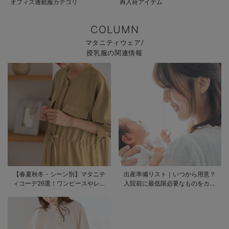
オフィス通勤服カテゴリ
再入荷アイテム
COLUMN
マタニティウェア/
授乳服の関連情報
【春夏秋冬・シーン別】マタニテ
出産準備リスト｜いつから用意？
ィコーデ26選！ワンピースやレギ
入院前に最低限必要なものをカテ
ンスを使ったコーデ術をご紹介
ゴリ毎に一挙解説