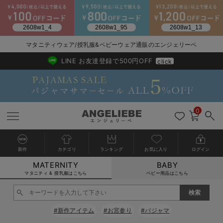
2026/NewArrival
送料495円(一部地域を除く) 7,700円以上で送料無料
マタニティウェア/授乳服&ベビーウェア通販のエンジェリーベ
LINE お友達登録で500円OFF
click
0
新作
カテゴリ
ランキング
お気に入り
ログイン
MATERNITY
BABY
戻る
戻る
戻る
戻る
戻る
戻る
戻る
戻る
戻る
戻る
戻る
戻る
戻る
戻る
戻る
戻る
戻る
戻る
戻る
戻る
戻る
戻る
戻る
戻る
戻る
戻る
戻る
戻る
戻る
戻る
戻る
カートに入れる
マタニティ & 授乳服はこちら
ベビー用品はこちら
マタニティウェア全て
マタニティ 下着・インナー全て
授乳服全て
マタニティ フォーマル全て
授乳用品全て
マタニティレッグウェア全て
マタニティ ボディケア全て
アウトレット全て
特集全て
再入荷全て
送料無料アイテム全て
ブラキャミ おまとめ
【37周年祭セール】
気温差別オススメアイ
マタニティウェア お
こだわりの履き心地！
出産準備応援割全て
春のマタニティワンピ
Gift Selection 
冬の冷え対策インナー
入院準備の持ち物チェ
冬のあったか特集全て
閉じる
マタニティ ワンピース
授乳ワンピース
マタニティ スーツ
妊婦用 抱き枕・授乳クッション
マタニティストッキング・タイツ
妊娠線クリーム
【アウトレット】ワンピース
抗菌防臭加工
再入荷｜インナー
授乳ブラ・マタニティブラ（マタニティインナー・産後用品）
ワンピース
【37周年祭セール】2
【15℃】3月下旬～
動きやすく着回しでき
強撚スムース(コスパ
【おまとめ割】パジャ
カジュアル
ジャケット派
マタニティパジャマ
【オフィスカジュアル
レギンスタイプ
【フォーマル】ワンピ
【ベビー】長袖
ハンカチ
快適ウェア10%OFF
セットアップ・ レイ
〜3,000円（税込）
薄くてあったか
入院してすぐ使うグッ
【冬のあったか特集】
#新作アイテム
#お宮参り
#パジャマ