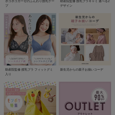
ポコポコガーゼのふんわり授乳ケー
助産院監修 授乳ブラキャミ 選べる2
プ
デザイン
助産院監修 授乳ブラ フィットグミ
新生児からの親子お揃いコーデ
入り