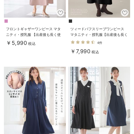
フロントギャザーワンピース マタ
ツィードパフスリーブワンピース
ニティ・授乳服 【出産後も長く使
マタニティ・授乳服【出産後も長く
える】
使える】
￥5,990
4件
税込
￥7,990
税込