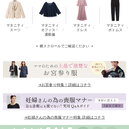
erbaviva（エルバビーバ）
安心の日本製。先輩ママが買ってよかった！本当に必要な出産準備品
マタニティ
マタニティ
マタニティ
マタニティ
ハレの日に着るANGELIEBEのセレモニー
スーツ
オフィス・
ドレス
ボトムス
通勤服
買って正解！高評価レビューアイテム
横スクロールでご確認ください
冬に可愛いニットがお得！
親子コーデ｜ママとベビーにおすすめ！
便利な育児家電
→お宮参り特集！詳細はコチラ
Gift Selection 出産祝い
ロンパースはいつからいつまで使う？選ぶポイントも解説！
保育園・入園準備特集
→妊婦さんの為の喪服マナー特集 詳細はコチラ
ファルスカ