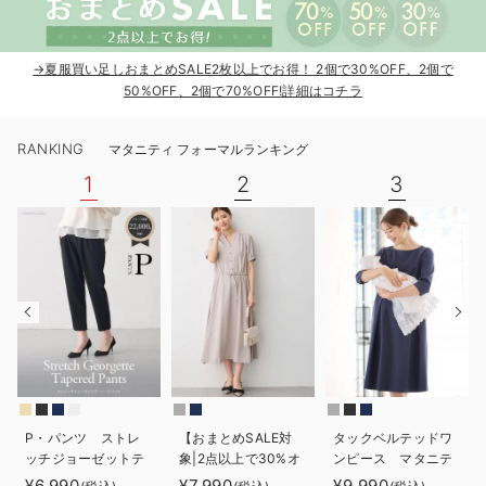
デロンギ
入院準備の持ち物チェック
→夏服買い足しおまとめSALE2枚以上でお得！ 2個で30%OFF、2個で
50%OFF、2個で70%OFF!詳細はコチラ
RANKING
マタニティ フォーマルランキング
1
2
3
P・パンツ ストレ
【おまとめSALE対
タックベルテッドワ
ッチジョーゼットテ
象|2点以上で30%オ
ンピース マタニテ
ーパード
フ】半袖ギャザーシ
ィ・授乳服【出産後
¥6,990
¥7,990
¥9,990