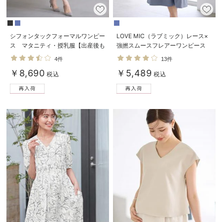
シフォンタックフォーマルワンピー
LOVE MIC（ラブミック）レース×
ス マタニティ・授乳服【出産後も
強撚スムースフレアーワンピース
長く使える】
マタニティ・授乳服【出産後も長く
4件
13件
使える】
￥8,690
￥5,489
税込
税込