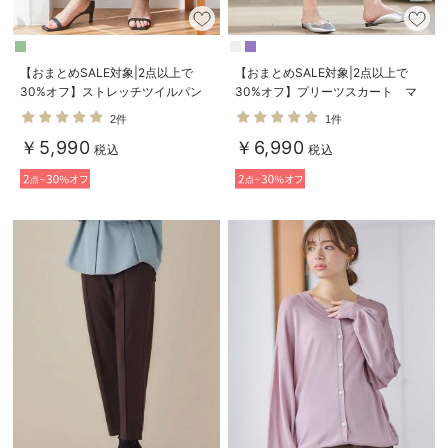
【おまとめSALE対象|2点以上で
【おまとめSALE対象|2点以上で
30%オフ】ストレッチツイルパン
30%オフ】プリーツスカート マ
ツ マタニティ・産後【出産後も長
タニティ・産後【出産後も長く使え
2件
1件
く使える】
る】
￥5,990
￥6,990
税込
税込