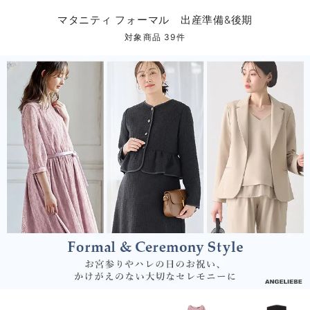
マタニティ パンツ
マタニティ ショーツ
授乳トップス
マタニティ オフィス 通勤服
授乳 ケープ
マタニティレギンス
【アウトレット】トップス・授乳トップス
透け防止
再入荷｜アウター
トップス
【37周年祭セール】4
【〜10℃】3月中旬
涼しくて可愛い「ワン
デニム
きれいめトップス派
マタニティインナー
【オフィスカジュアル
パンツタイプ
【フォーマル】ボトム
【ベビー】半袖
2WAYオール
Aライン ・フレアワ
〜5,000円（税込）
綿混素材
赤ちゃんへ使うもの
【冬のあったか特集】
マタニティ フォーマル 出産準備&後期
マタニティ スカート
妊婦帯・腹帯・産前ガードル
マタニティ ドレス（結婚式・お呼ばれ）
【アウトレット】ボトムス
見えてもカワイイ
パンツ
レギンス
きれいめスカート派
ベビー
【フォーマル】トップ
【ベビー】グッズ
コンビ肌着
Iライン ・タイトシ
〜10,000円（税込）
腹巻・ひざ上パンツ
産後に使うグッズ
【冬のあったか特集】
対象商品 39件
マタニティ トップス
マタニティ 授乳 キャミソール
マタニティ フォーマル パンツ・ボトムス
【アウトレット】パジャマ
コットン素材
スカート
オフィス
きれいめ美脚パンツ派
短肌着
快適ウェア10%OFF
ジャンパースカート/
10,001円（税込）〜
保温&リカバリー
【冬のあったか特集】
マタニティ アウター（コート）・ママコート
産褥ショーツ
【アウトレット】インナー
冷房対策
パジャマ
ツィード派
セット
ワーク・オフィス
女の子におススメのギ
レギンス・タイツ
骨盤・マタニティベルト （妊娠中・産後）
【アウトレット】ベビー
接触冷感素材
インナー
MAX55%OFF ブラッ
王道シンプル派
カジュアル
男の子におススメのギ
カップ付きインナー
産後 ガードル インナー
Tシャツブラ
雑貨
セットアップ派
フォーマル / オケー
定番ギフト
あったか度◎
マタニティ 腹巻き
ブラトップ
ベビー
あったかアイテム｜ベ
もらって嬉しいギフト
裏起毛素材
親子セット
かわいくておもしろい
快適機能ウェア特集 トップス
何枚あっても嬉しいア
快適機能ウェア特集 ボトムス
長く使えるアイテム
快適機能ウェア特集 パジャマ
お部屋映えアイテム