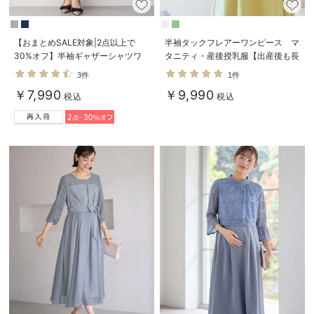
【おまとめSALE対象|2点以上で
半袖タックフレアーワンピース マ
30%オフ】半袖ギャザーシャツワ
タニティ・産後授乳服【出産後も長
ンピース マタニティ・産後授乳服
く使える】
3件
1件
【出産後も長く使える】
￥7,990
￥9,990
税込
税込