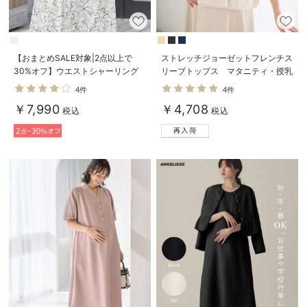
【おまとめSALE対象|2点以上で
ストレッチジョーゼットフレンチス
30%オフ】ウエストシャーリング
リーブトップス マタニティ・授乳
プリントロングワンピース マタニ
服【出産後も長く使える】
4件
4件
ティ・授乳服【出産後も長く使え
￥7,990
￥4,708
る】
税込
税込