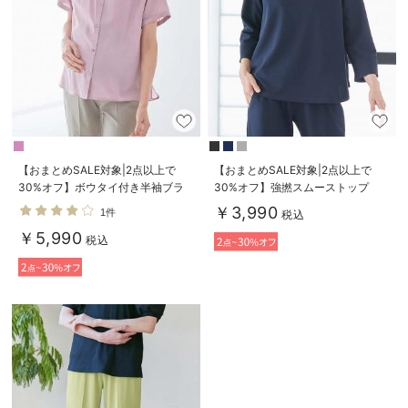
【おまとめSALE対象|2点以上で
【おまとめSALE対象|2点以上で
30%オフ】ボウタイ付き半袖ブラ
30%オフ】強撚スムーストップ
ウス マタニティ・産後授乳服【出
ス マタニティ・産後授乳服【出産
￥3,990
1件
税込
産後も長く使える】
後も長く使える】
￥5,990
税込