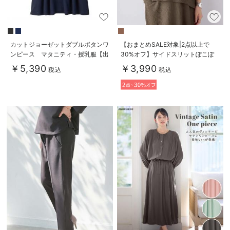
カットジョーゼットダブルボタンワ
【おまとめSALE対象|2点以上で
ンピース マタニティ・授乳服【出
30%オフ】サイドスリットぽこぽ
産後も長く使える】fairy（フェアリ
こジャガードトップス マタニテ
￥5,390
￥3,990
税込
税込
ー）
ィ・授乳服【出産後も長く着られ
る】