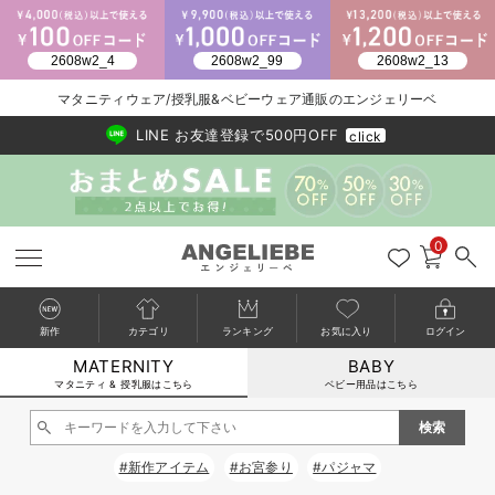
マタニティウェア/授乳服&ベビーウェア通販のエンジェリーベ
2026/NewArrival
送料495円(一部地域を除く) 7,700円以上で送料無料
LINE お友達登録で500円OFF
click
0
新作
カテゴリ
ランキング
お気に入り
ログイン
MATERNITY
BABY
戻る
戻る
戻る
戻る
戻る
戻る
戻る
戻る
戻る
戻る
戻る
戻る
戻る
戻る
戻る
戻る
戻る
戻る
戻る
戻る
戻る
戻る
戻る
戻る
戻る
戻る
戻る
戻る
戻る
戻る
戻る
カートに入れる
マタニティ & 授乳服はこちら
ベビー用品はこちら
マタニティウェア全て
マタニティ 下着・インナー全て
授乳服全て
マタニティ フォーマル全て
授乳用品全て
マタニティレッグウェア全て
マタニティ ボディケア全て
アウトレット全て
特集全て
再入荷全て
送料無料アイテム全て
ブラキャミ おまとめ
【37周年祭セール】
気温差別オススメアイ
マタニティウェア お
こだわりの履き心地！
出産準備応援割全て
春のマタニティワンピ
Gift Selection 
冬の冷え対策インナー
入院準備の持ち物チェ
冬のあったか特集全て
閉じる
マタニティ ワンピース
授乳ワンピース
マタニティ スーツ
妊婦用 抱き枕・授乳クッション
マタニティストッキング・タイツ
妊娠線クリーム
【アウトレット】ワンピース
抗菌防臭加工
再入荷｜インナー
授乳ブラ・マタニティブラ（マタニティインナー・産後用品）
ワンピース
【37周年祭セール】2
【15℃】3月下旬～
動きやすく着回しでき
強撚スムース(コスパ
【おまとめ割】パジャ
カジュアル
ジャケット派
マタニティパジャマ
【オフィスカジュアル
レギンスタイプ
【フォーマル】ワンピ
【ベビー】長袖
ハンカチ
快適ウェア10%OFF
セットアップ・ レイ
〜3,000円（税込）
薄くてあったか
入院してすぐ使うグッ
【冬のあったか特集】
#新作アイテム
#お宮参り
#パジャマ