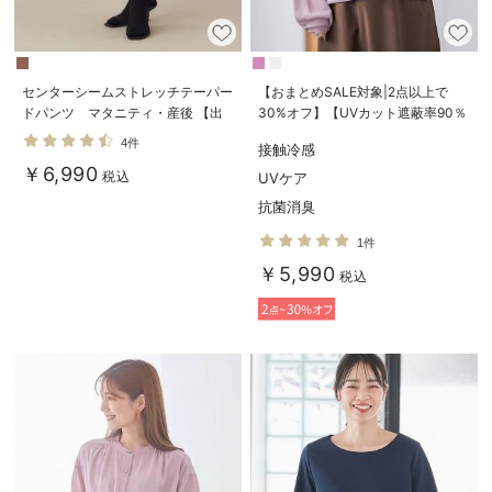
センターシームストレッチテーパー
【おまとめSALE対象|2点以上で
ドパンツ マタニティ・産後 【出
30%オフ】【UVカット遮蔽率90％
産後も長く使える】
以上】【抗菌】【接触冷感】前後２
4件
接触冷感
WAYカーディガン マタニティ・授
￥6,990
乳服【出産後も長く使える】
税込
UVケア
抗菌消臭
1件
￥5,990
税込