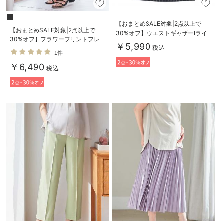
【おまとめSALE対象|2点以上で
【おまとめSALE対象|2点以上で
30%オフ】ウエストギャザーIライ
30%オフ】フラワープリントフレ
ンスカート(無地・ストライプ) マ
￥5,990
税込
アスカート マタニティ・産後【出
タニティ・産後【産後も長く着られ
1件
産後も長く使える】
る】
￥6,490
税込