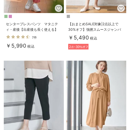
お気に入り商品を確認する
センタープレスパンツ マタニテ
【おまとめSALE対象|2点以上で
ィ・産後【出産後も長く使える】
30%オフ】強撚スムースジャンパ
ースカート マタニティ・授乳服
￥5,490
7件
税込
【出産後も長く使える】
￥5,990
税込