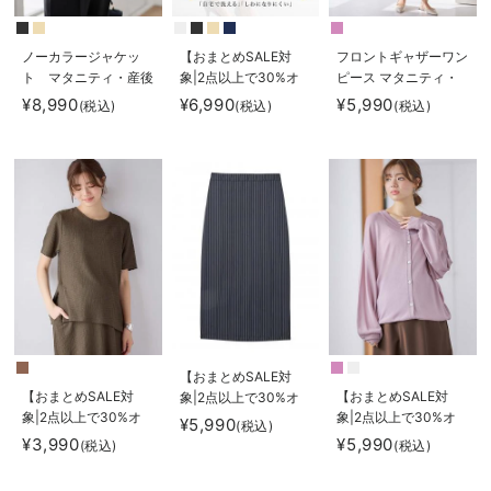
ノーカラージャケッ
【おまとめSALE対
フロントギャザーワン
ト マタニティ・産後
象|2点以上で30%オ
ピース マタニティ・
授乳服【出産後も長く
フ】ストレッチジョー
授乳服 【出産後も長
¥8,990
¥6,990
¥5,990
(税込)
(税込)
(税込)
使える】
ゼットフレアスカー
く使える】
ト マタニティ・産後
【出産後も長く使え
る】
【おまとめSALE対
【おまとめSALE対
【おまとめSALE対
象|2点以上で30%オ
象|2点以上で30%オ
象|2点以上で30%オ
フ】ウエストギャザー
¥5,990
(税込)
フ】サイドスリットぽ
フ】【UVカット遮蔽
Iラインスカート(無
¥3,990
¥5,990
(税込)
(税込)
こぽこジャガードトッ
率90％以上】【抗
地・ストライプ) マ
プス マタニティ・授
菌】【接触冷感】前後
タニティ・産後【産後