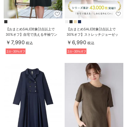
【おまとめSALE対象|2点以上で
【おまとめSALE対象|2点以上で
30%オフ】自宅で洗える半袖ワン
30%オフ】ストレッチジョーゼッ
ピース マタニティ・授乳服【出産
トフレアスカート マタニティ・産
￥7,990
￥6,990
税込
税込
後も長く使える】
後【出産後も長く使える】