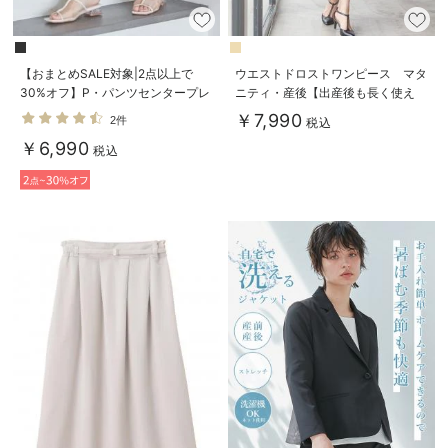
【おまとめSALE対象|2点以上で
ウエストドロストワンピース マタ
30%オフ】P・パンツセンタープレ
ニティ・産後【出産後も長く使え
ス マタニティ
る】
￥7,990
2件
税込
￥6,990
税込