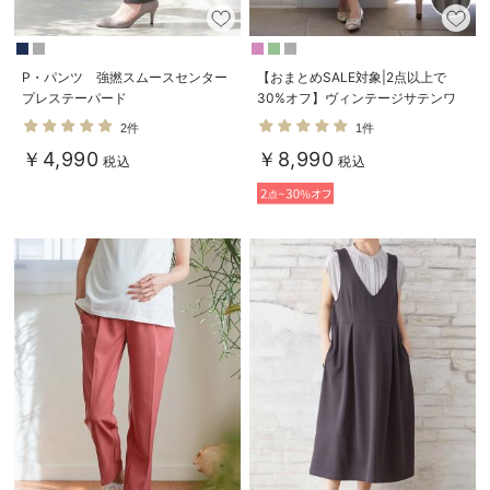
P・パンツ 強撚スムースセンター
【おまとめSALE対象|2点以上で
プレステーパード
30%オフ】ヴィンテージサテンワ
ンピース マタニティ・産後授乳服
2件
1件
【出産後も長く使える】
￥4,990
￥8,990
税込
税込