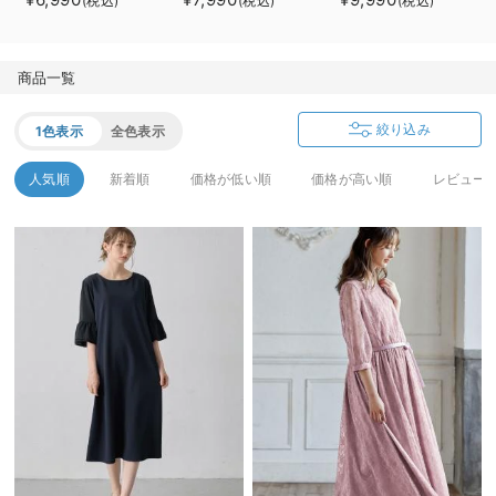
(税込)
(税込)
(税込)
ャツワンピース マ
も長く使える】
タニティ・産後授乳
服【出産後も長く使
商品一覧
える】
絞り込み
1色表示
全色表示
人気順
新着順
価格が低い順
価格が高い順
レビュー