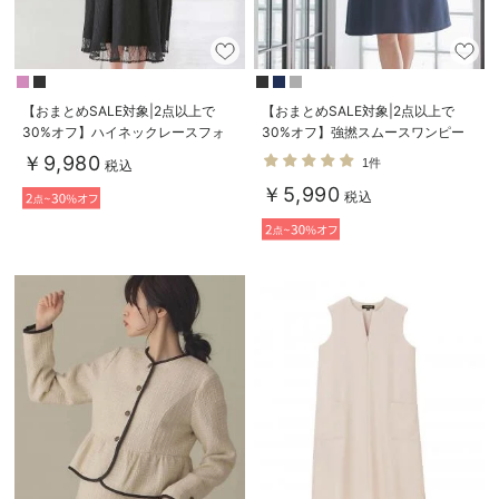
【おまとめSALE対象|2点以上で
【おまとめSALE対象|2点以上で
30%オフ】ハイネックレースフォ
30%オフ】強撚スムースワンピー
ーマルワンピース
ス マタニティ・産後授乳服【出産
￥9,980
1件
税込
後も長く使える】
￥5,990
税込