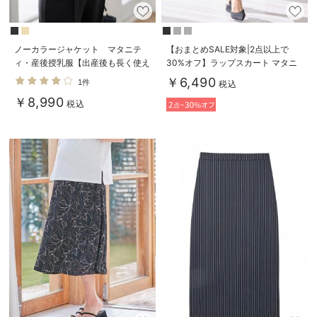
ノーカラージャケット マタニテ
【おまとめSALE対象|2点以上で
ィ・産後授乳服【出産後も長く使え
30%オフ】ラップスカート マタニ
る】
ティ・産後 【出産後も長く使え
￥6,490
1件
税込
る】
￥8,990
税込