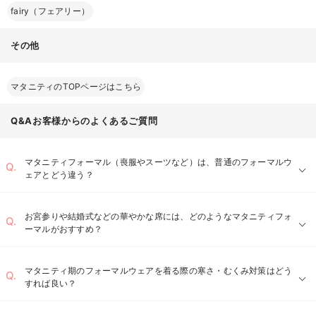
fairy（フェアリー）
その他
マタニティのTOPページはこちら
Q&Aお客様からのよくあるご質問
マタニティフォーマル（喪服やスーツなど）は、普通のフォーマルウ
ェアとどう違う？
お宮参りや結婚式などの華やかな席には、どのようなマタニティフォ
ーマルがおすすめ？
ジャケットの工夫：
動きやすいボトムス：
マタニティ期のフォーマルウェアを着る際の寒さ・むくみ対策はどう
すれば良い？
産後も活躍するワンピース：