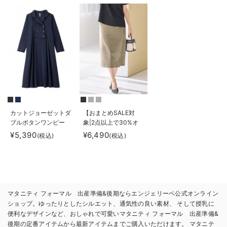
乳服【出産後も長く着
２WAYカーディガ
も長く着られる】
られる】
ン マタニティ・授乳
服【出産後も長く使え
る】
カットジョーゼットダ
【おまとめSALE対
ブルボタンワンピー
象|2点以上で30%オ
ス マタニティ・授乳
フ】ラップスカート
¥5,390
¥6,490
(税込)
(税込)
服【出産後も長く使え
マタニティ・産後
る】fairy（フェアリ
【出産後も長く使え
ー）
る】
マタニティ フォーマル 出産準備&後期ならエンジェリーベ公式オンライン
ショップ。ゆったりとしたシルエット、通気性の良い素材、 そして授乳に
便利なデザインなど、おしゃれで可愛いマタニティ フォーマル 出産準備&
後期の定番アイテムから最新アイテムまでご購入いただけます。 マタニテ