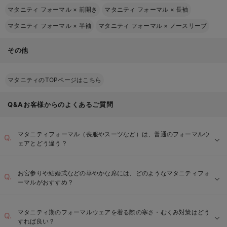
マタニティ フォーマル
×
前開き
マタニティ フォーマル
×
長袖
マタニティ フォーマル
×
半袖
マタニティ フォーマル
×
ノースリーブ
その他
マタニティのTOPページはこちら
Q&Aお客様からのよくあるご質問
マタニティフォーマル（喪服やスーツなど）は、普通のフォーマルウ
ェアとどう違う？
お宮参りや結婚式などの華やかな席には、どのようなマタニティフォ
ーマルがおすすめ？
ジャケットの工夫：
動きやすいボトムス：
マタニティ期のフォーマルウェアを着る際の寒さ・むくみ対策はどう
すれば良い？