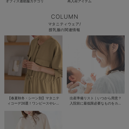
オフィス通勤服カテゴリ
再入荷アイテム
COLUMN
マタニティウェア/
授乳服の関連情報
【春夏秋冬・シーン別】マタニテ
出産準備リスト｜いつから用意？
ィコーデ26選！ワンピースやレギ
入院前に最低限必要なものをカテ
ンスを使ったコーデ術をご紹介
ゴリ毎に一挙解説