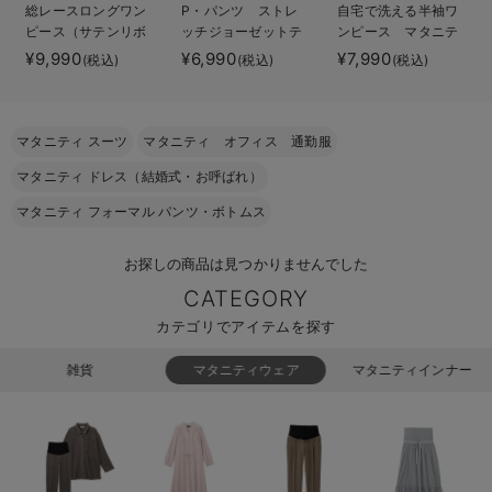
総レースロングワン
P・パンツ ストレ
自宅で洗える半袖ワ
erbaviva（エルバビーバ）
ピース（サテンリボ
ッチジョーゼットテ
ンピース マタニテ
ンベルト付） マタ
ーパード
ィ・授乳服【出産後
¥9,990
¥6,990
¥7,990
(税込)
(税込)
(税込)
安心の日本製。先輩ママが買ってよかった！本当に必要な出産準備品
ニティ・授乳服【出
も長く使える】
産後も長く使える】
ハレの日に着るANGELIEBEのセレモニー
マタニティ スーツ
マタニティ オフィス 通勤服
買って正解！高評価レビューアイテム
マタニティ ドレス（結婚式・お呼ばれ）
冬に可愛いニットがお得！
マタニティ フォーマル パンツ・ボトムス
親子コーデ｜ママとベビーにおすすめ！
お探しの商品は見つかりませんでした
便利な育児家電
CATEGORY
カテゴリでアイテムを探す
Gift Selection 出産祝い
雑貨
マタニティウェア
マタニティインナー
ロンパースはいつからいつまで使う？選ぶポイントも解説！
保育園・入園準備特集
ファルスカ