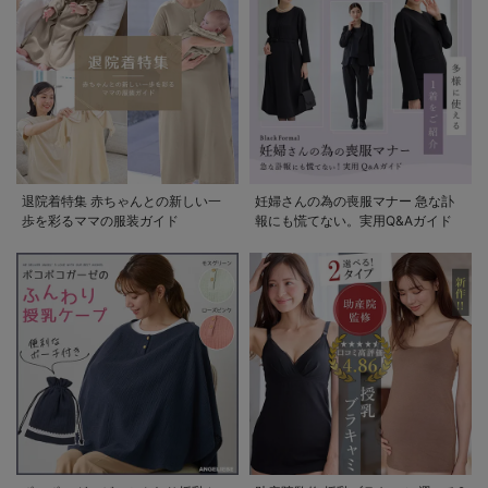
退院着特集 赤ちゃんとの新しい一
妊婦さんの為の喪服マナー 急な訃
歩を彩るママの服装ガイド
報にも慌てない。実用Q&Aガイド