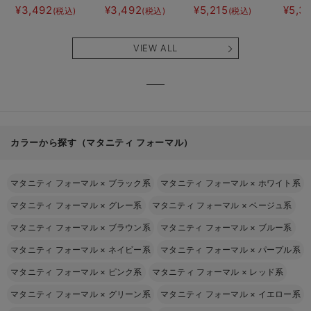
ト半袖ティアード
ト半袖フレアワン
にもなる授乳キャ
JEMO
¥3,492
¥3,492
¥5,215
¥5,3
(税込)
(税込)
(税込)
ネグリジェ マタ
ピース マタニテ
ミソール
ェーイ
ニティ・産後【出
ィ・産後【出産後
ン） 
産後も長く使え
も長く使える】
タニテ
VIEW ALL
る】
【出産
える】
カラーから探す（マタニティ フォーマル）
マタニティ フォーマル
×
ブラック系
マタニティ フォーマル
×
ホワイト系
マタニティ フォーマル
×
グレー系
マタニティ フォーマル
×
ベージュ系
マタニティ フォーマル
×
ブラウン系
マタニティ フォーマル
×
ブルー系
マタニティ フォーマル
×
ネイビー系
マタニティ フォーマル
×
パープル系
マタニティ フォーマル
×
ピンク系
マタニティ フォーマル
×
レッド系
マタニティ フォーマル
×
グリーン系
マタニティ フォーマル
×
イエロー系