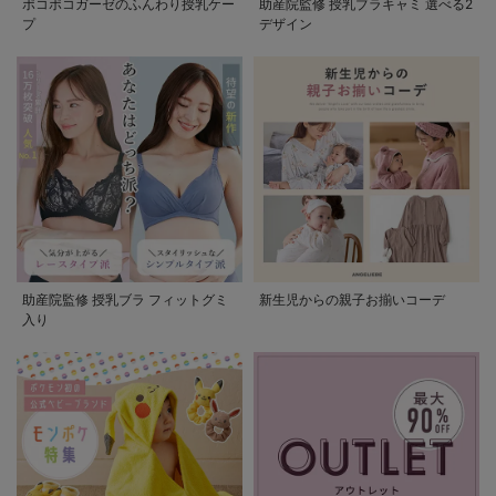
ポコポコガーゼのふんわり授乳ケー
助産院監修 授乳ブラキャミ 選べる2
プ
デザイン
助産院監修 授乳ブラ フィットグミ
新生児からの親子お揃いコーデ
入り