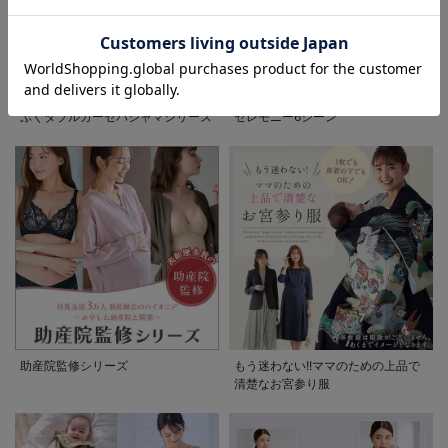
お気に入り商品を確認する
先輩ママに最も選ばれている!ぷく
着回しが効く最新ハレの日スタイル
ぷくダブルガーゼパジャマシリーズ
セレモニー6シーン
助産院監修シリーズ
もう迷わない!!ママのための上品で
清楚なお宮参り服