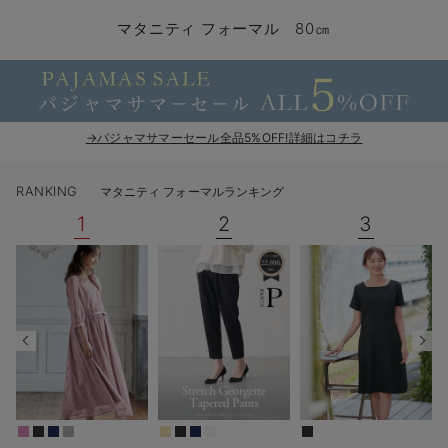
マタニティ パンツ
マタニティ ショーツ
授乳トップス
マタニティ オフィス 通勤服
授乳 ケープ
マタニティレギンス
【アウトレット】トップス・授乳トップス
透け防止
再入荷｜アウター
トップス
【37周年祭セール】4
【〜10℃】3月中旬
涼しくて可愛い「ワン
デニム
きれいめトップス派
マタニティインナー
【オフィスカジュアル
パンツタイプ
【フォーマル】ボトム
【ベビー】半袖
2WAYオール
Aライン ・フレアワ
〜5,000円（税込）
綿混素材
赤ちゃんへ使うもの
【冬のあったか特集】
マタニティ フォーマル 80㎝
マタニティ スカート
妊婦帯・腹帯・産前ガードル
マタニティ ドレス（結婚式・お呼ばれ）
【アウトレット】ボトムス
見えてもカワイイ
パンツ
レギンス
きれいめスカート派
ベビー
【フォーマル】トップ
【ベビー】グッズ
コンビ肌着
Iライン ・タイトシ
〜10,000円（税込）
腹巻・ひざ上パンツ
産後に使うグッズ
【冬のあったか特集】
マタニティ トップス
マタニティ 授乳 キャミソール
マタニティ フォーマル パンツ・ボトムス
【アウトレット】パジャマ
コットン素材
スカート
オフィス
きれいめ美脚パンツ派
短肌着
快適ウェア10%OFF
ジャンパースカート/
10,001円（税込）〜
保温&リカバリー
【冬のあったか特集】
マタニティ アウター（コート）・ママコート
産褥ショーツ
【アウトレット】インナー
冷房対策
パジャマ
ツィード派
セット
ワーク・オフィス
女の子におススメのギ
レギンス・タイツ
→パジャマサマーセール全品5%OFF!詳細はコチラ
骨盤・マタニティベルト （妊娠中・産後）
【アウトレット】ベビー
接触冷感素材
インナー
MAX55%OFF ブラッ
王道シンプル派
カジュアル
男の子におススメのギ
カップ付きインナー
RANKING
マタニティ フォーマルランキング
産後 ガードル インナー
Tシャツブラ
雑貨
セットアップ派
フォーマル / オケー
定番ギフト
あったか度◎
1
2
3
マタニティ 腹巻き
ブラトップ
ベビー
あったかアイテム｜ベ
もらって嬉しいギフト
裏起毛素材
親子セット
かわいくておもしろい
快適機能ウェア特集 トップス
何枚あっても嬉しいア
快適機能ウェア特集 ボトムス
長く使えるアイテム
快適機能ウェア特集 パジャマ
お部屋映えアイテム