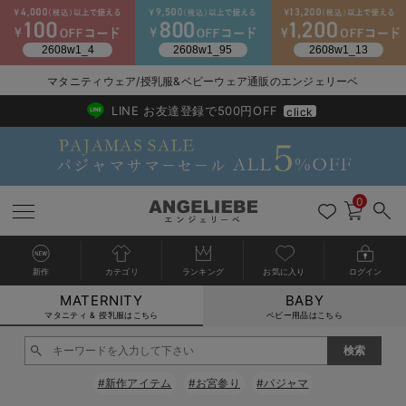
2026/NewArrival
送料495円(一部地域を除く) 7,700円以上で送料無料
マタニティウェア/授乳服&ベビーウェア通販のエンジェリーベ
LINE お友達登録で500円OFF
click
0
新作
カテゴリ
ランキング
お気に入り
ログイン
MATERNITY
BABY
戻る
戻る
戻る
戻る
戻る
戻る
戻る
戻る
戻る
戻る
戻る
戻る
戻る
戻る
戻る
戻る
戻る
戻る
戻る
戻る
戻る
戻る
戻る
戻る
戻る
戻る
戻る
戻る
戻る
戻る
戻る
カートに入れる
マタニティ & 授乳服はこちら
ベビー用品はこちら
マタニティウェア全て
マタニティ 下着・インナー全て
授乳服全て
マタニティ フォーマル全て
授乳用品全て
マタニティレッグウェア全て
マタニティ ボディケア全て
アウトレット全て
特集全て
再入荷全て
送料無料アイテム全て
ブラキャミ おまとめ
【37周年祭セール】
気温差別オススメアイ
マタニティウェア お
こだわりの履き心地！
出産準備応援割全て
春のマタニティワンピ
Gift Selection 
冬の冷え対策インナー
入院準備の持ち物チェ
冬のあったか特集全て
閉じる
マタニティ ワンピース
授乳ワンピース
マタニティ スーツ
妊婦用 抱き枕・授乳クッション
マタニティストッキング・タイツ
妊娠線クリーム
【アウトレット】ワンピース
抗菌防臭加工
再入荷｜インナー
授乳ブラ・マタニティブラ（マタニティインナー・産後用品）
ワンピース
【37周年祭セール】2
【15℃】3月下旬～
動きやすく着回しでき
強撚スムース(コスパ
【おまとめ割】パジャ
カジュアル
ジャケット派
マタニティパジャマ
【オフィスカジュアル
レギンスタイプ
【フォーマル】ワンピ
【ベビー】長袖
ハンカチ
快適ウェア10%OFF
セットアップ・ レイ
〜3,000円（税込）
薄くてあったか
入院してすぐ使うグッ
【冬のあったか特集】
#新作アイテム
#お宮参り
#パジャマ