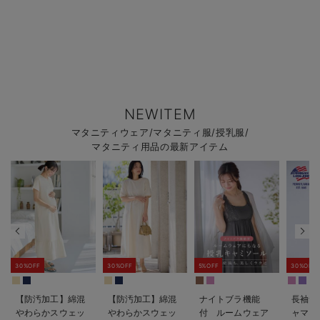
NEWITEM
マタニティウェア/マタニティ服/授乳服/
マタニティ用品の最新アイテム
30%OFF
30%OFF
5%OFF
30%OFF
【防汚加工】綿混
【防汚加工】綿混
ナイトブラ機能
長袖サ
やわらかスウェッ
やわらかスウェッ
付 ルームウェア
ャマ3