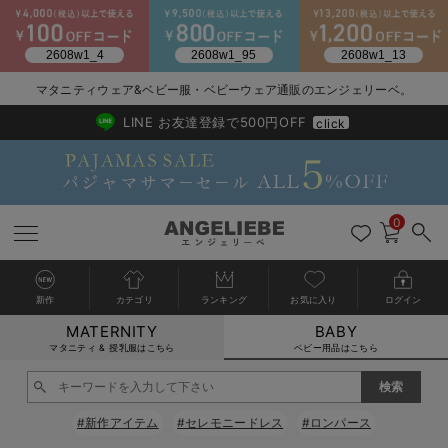
2026/NewArrival
送料495円(一部地域を除く) 7,700円以上で送料無料
マタニティウェア&ベビー服・ベビーウェア通販のエンジェリーベ。
LINE お友達登録で500円OFF
click
0
新作
カテゴリ
ランキング
お気に入り
ログイン
MATERNITY
BABY
戻る
戻る
戻る
戻る
戻る
戻る
戻る
戻る
戻る
戻る
戻る
戻る
戻る
戻る
戻る
戻る
戻る
戻る
戻る
戻る
戻る
戻る
戻る
戻る
戻る
戻る
戻る
戻る
戻る
戻る
戻る
カートに入れる
マタニティ & 授乳服はこちら
ベビー用品はこちら
新生児服全て
ベビー服全て
シーズンアイテム全て
ベビー・新生児 寝具全て
ベビー 雑貨全て
お出かけグッズ全て
ベビー｜季節の特集全て
アウトレット全て
特集全て
再入荷全て
送料無料アイテム全て
ブラキャミ おまとめ
【37周年祭セール】
気温差別オススメアイ
マタニティウェア お
こだわりの履き心地！
出産準備応援割全て
春のマタニティワンピ
Gift Selection 
冬の冷え対策インナー
入院準備の持ち物チェ
冬のあったか特集全て
閉じる
出産準備
ロンパース・カバーオール
甚平・浴衣
ベビーベッド・布団 （ベビー・新生児）
ベビーカー
猛暑からベビーを守るひんやりグッズ
【アウトレット】ワンピース
抗菌防臭加工
再入荷｜インナー
ベビーチェア（ハイローチェア）・ベビーラック
ワンピース
【37周年祭セール】2
【15℃】3月下旬～
動きやすく着回しでき
強撚スムース(コスパ
【おまとめ割】パジャ
カジュアル
ジャケット派
マタニティパジャマ
【オフィスカジュアル
レギンスタイプ
【フォーマル】ワンピ
【ベビー】長袖
ハンカチ
快適ウェア10%OFF
セットアップ・ レイ
〜3,000円（税込）
薄くてあったか
入院してすぐ使うグッ
【冬のあったか特集】
#新作アイテム
#セレモニードレス
#ロンパース