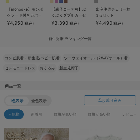
ベビー リュック
erbaviva（エルバビーバ）
【monpoke】モンポ
【親子コーデ可】ぷ
出産準備チェリー柄
ケフード付きカバー
くぷくダブルガーゼ
3点セット
ベビー 小物
安心の日本製。先輩ママが買ってよかった！本当に必要な出産準備品
オール
ツーウェイオール
¥4,950
¥3,390
¥4,490
(税込)
(税込)
(税込)
（2wayオール） ロ
ハレの日に着るANGELIEBEのセレモニー
ンパース
新生児服 ランキング一覧
買って正解！高評価レビューアイテム
冬に可愛いニットがお得！
コンビ肌着・新生児/ベビー肌着
ツーウェイオール（2WAYオール）着
セレモニードレス
おくるみ
新生児帽子
親子コーデ｜ママとベビーにおすすめ！
便利な育児家電
商品一覧
Gift Selection 出産祝い
絞り込み
1色表示
全色表示
ロンパースはいつからいつまで使う？選ぶポイントも解説！
人気順
新着順
価格が低い順
価格が高い順
レビュー
保育園・入園準備特集
ファルスカ