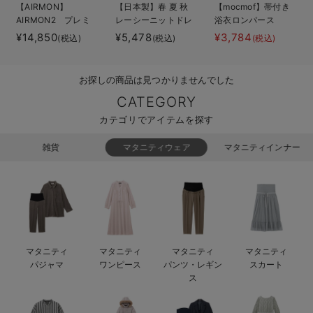
【AIRMON】
【日本製】春 夏 秋
【mocmof】帯付き
ベビー リュック
erbaviva（エルバビーバ）
AIRMON2 プレミ
レーシーニットドレ
浴衣ロンパース
アム
ス＆帽子セット
¥14,850
¥5,478
¥3,784
(税込)
(税込)
(税込)
ベビー 小物
安心の日本製。先輩ママが買ってよかった！本当に必要な出産準備品
ハレの日に着るANGELIEBEのセレモニー
お探しの商品は見つかりませんでした
買って正解！高評価レビューアイテム
CATEGORY
カテゴリでアイテムを探す
冬に可愛いニットがお得！
雑貨
マタニティウェア
マタニティインナー
親子コーデ｜ママとベビーにおすすめ！
便利な育児家電
Gift Selection 出産祝い
ロンパースはいつからいつまで使う？選ぶポイントも解説！
マタニティ
マタニティ
マタニティ
マタニティ
パジャマ
ワンピース
パンツ・レギン
スカート
保育園・入園準備特集
ス
ファルスカ