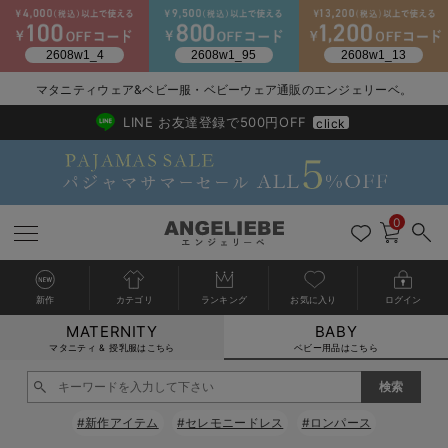
2026/NewArrival
送料495円(一部地域を除く) 7,700円以上で送料無料
マタニティウェア&ベビー服・ベビーウェア通販のエンジェリーベ。
LINE お友達登録で500円OFF
click
0
新作
カテゴリ
ランキング
お気に入り
ログイン
MATERNITY
BABY
戻る
戻る
戻る
戻る
戻る
戻る
戻る
戻る
戻る
戻る
戻る
戻る
戻る
戻る
戻る
戻る
戻る
戻る
戻る
戻る
戻る
戻る
戻る
戻る
戻る
戻る
戻る
戻る
戻る
戻る
戻る
カートに入れる
マタニティ & 授乳服はこちら
ベビー用品はこちら
新生児服全て
ベビー服全て
シーズンアイテム全て
ベビー・新生児 寝具全て
ベビー 雑貨全て
お出かけグッズ全て
ベビー｜季節の特集全て
アウトレット全て
特集全て
再入荷全て
送料無料アイテム全て
ブラキャミ おまとめ
【37周年祭セール】
気温差別オススメアイ
マタニティウェア お
こだわりの履き心地！
出産準備応援割全て
春のマタニティワンピ
Gift Selection 
冬の冷え対策インナー
入院準備の持ち物チェ
冬のあったか特集全て
閉じる
出産準備
ロンパース・カバーオール
甚平・浴衣
ベビーベッド・布団 （ベビー・新生児）
ベビーカー
猛暑からベビーを守るひんやりグッズ
【アウトレット】ワンピース
抗菌防臭加工
再入荷｜インナー
ベビーチェア（ハイローチェア）・ベビーラック
ワンピース
【37周年祭セール】2
【15℃】3月下旬～
動きやすく着回しでき
強撚スムース(コスパ
【おまとめ割】パジャ
カジュアル
ジャケット派
マタニティパジャマ
【オフィスカジュアル
レギンスタイプ
【フォーマル】ワンピ
【ベビー】長袖
ハンカチ
快適ウェア10%OFF
セットアップ・ レイ
〜3,000円（税込）
薄くてあったか
入院してすぐ使うグッ
【冬のあったか特集】
#新作アイテム
#セレモニードレス
#ロンパース