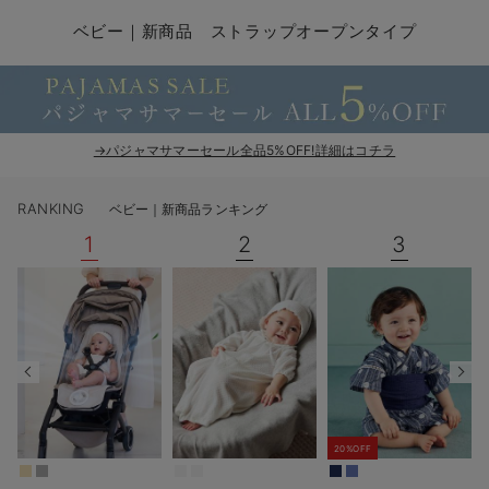
コンビ肌着・新生児/ベビー肌着
ベビー ワンピース
ベビー袴
ベビー ブランケット・タオルケット
子育て便利家電
抱っこ紐
夏のお役立ちベビーウェア
【アウトレット】トップス・授乳トップス
透け防止
再入荷｜アウター
トップス
【37周年祭セール】4
【〜10℃】3月中旬
涼しくて可愛い「ワン
デニム
きれいめトップス派
マタニティインナー
【オフィスカジュアル
パンツタイプ
【フォーマル】ボトム
【ベビー】半袖
2WAYオール
Aライン ・フレアワ
〜5,000円（税込）
綿混素材
赤ちゃんへ使うもの
【冬のあったか特集】
ベビー｜新商品 ストラップオープンタイプ
ツーウェイオール・2WAYオール（新生児）
ベビー パンツ
おくるみ（新生児）
プレイマット・ベビー マット
ベビーケープ
シンカーパイル特集
【アウトレット】ボトムス
見えてもカワイイ
パンツ
レギンス
きれいめスカート派
ベビー
【フォーマル】トップ
【ベビー】グッズ
コンビ肌着
Iライン ・タイトシ
〜10,000円（税込）
腹巻・ひざ上パンツ
産後に使うグッズ
【冬のあったか特集】
ベビー ブルマ
ベビー 雑貨 小物
ベビーの動物なりきり特集
【アウトレット】パジャマ
コットン素材
スカート
オフィス
きれいめ美脚パンツ派
短肌着
快適ウェア10%OFF
ジャンパースカート/
10,001円（税込）〜
保温&リカバリー
【冬のあったか特集】
ベビー スカート
ベビー安全グッズ
ベビー 夏のお役立ちグッズ特集
【アウトレット】インナー
冷房対策
パジャマ
ツィード派
セット
ワーク・オフィス
女の子におススメのギ
レギンス・タイツ
→パジャマサマーセール全品5%OFF!詳細はコチラ
ベビートップス
ベビーおもちゃ
【素材別】ベビーロンパース特集
【アウトレット】ベビー
接触冷感素材
インナー
MAX55%OFF ブラッ
王道シンプル派
カジュアル
男の子におススメのギ
カップ付きインナー
RANKING
ベビー｜新商品ランキング
ベビー アウター
メモリアルグッズ
袴ロンパース特集
Tシャツブラ
雑貨
セットアップ派
フォーマル / オケー
定番ギフト
あったか度◎
1
2
3
ベビー セットアップ
授乳・調乳・お食事
ブラトップ
ベビー
あったかアイテム｜ベ
もらって嬉しいギフト
裏起毛素材
スタイ・よだれかけ（新生児・ベビー）
哺乳瓶
親子セット
かわいくておもしろい
ベビー帽子（新生児・乳児）
赤ちゃん 洗剤・洗濯用品・お掃除
快適機能ウェア特集 トップス
何枚あっても嬉しいア
新生児スリーパー・ベビーパジャマ
赤ちゃん お風呂・ベビースキンケア
快適機能ウェア特集 ボトムス
長く使えるアイテム
20%OFF
おむつ関連グッズ
快適機能ウェア特集 パジャマ
ベビーシューズ・ファーストシューズ・ベビー靴下
お部屋映えアイテム