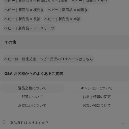
ベビー｜新商品
×
生後1歳7ケ月～2歳頃
ベビー｜新商品
×
被り
ベビー｜新商品
×
横開き
ベビー｜新商品
×
前開き
ベビー｜新商品
×
長袖
ベビー｜新商品
×
半袖
ベビー｜新商品
×
ノースリーブ
その他
ベビー服・新生児服・ベビー用品のTOPページはこちら
Q&A
お客様からのよくあるご質問
返品交換について
キャンセルについて
配送について
お届け情報の変更
お支払いについて
お買い物について
返品条件はありますか？