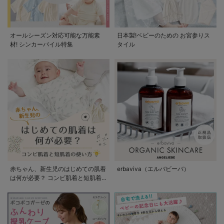
オールシーズン対応可能な万能素
日本製!ベビーのための お宮参りス
材! シンカーパイル特集
タイル
赤ちゃん、新生児のはじめての肌着
erbaviva（エルバビーバ）
は何が必要？ コンビ肌着と短肌着
の使い方