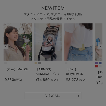
NEWITEM
マタニティウェア/マタニティ服/授乳服/
マタニティ用品の最新アイテム
【iFan】 MultiClip
【AIRMON】
【iFan】
【iFan
AIRMON2 プレミ
Bodyblow2S
Freeze
アム
¥880
¥14,850
¥3,278
(税込)
(税込)
(税込)
¥2,4
VIEW ALL