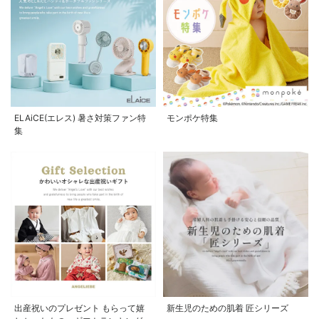
ELAiCE(エレス) 暑さ対策ファン特
モンポケ特集
集
出産祝いのプレゼント もらって嬉
新生児のための肌着 匠シリーズ