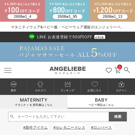
2026/NewArrival
送料495円(一部地域を除く) 7,700円以上で送料無料
マタニティウェア&ベビー服・ベビーウェア通販のエンジェリーベ。
LINE お友達登録で500円OFF
click
0
新作
カテゴリ
ランキング
お気に入り
ログイン
MATERNITY
BABY
戻る
戻る
戻る
戻る
戻る
戻る
戻る
戻る
戻る
戻る
戻る
戻る
戻る
戻る
戻る
戻る
戻る
戻る
戻る
戻る
戻る
戻る
戻る
戻る
戻る
戻る
戻る
戻る
戻る
戻る
戻る
カートに入れる
マタニティ & 授乳服はこちら
ベビー用品はこちら
新生児服全て
ベビー服全て
シーズンアイテム全て
ベビー・新生児 寝具全て
ベビー 雑貨全て
お出かけグッズ全て
ベビー｜季節の特集全て
アウトレット全て
特集全て
再入荷全て
送料無料アイテム全て
ブラキャミ おまとめ
【37周年祭セール】
気温差別オススメアイ
マタニティウェア お
こだわりの履き心地！
出産準備応援割全て
春のマタニティワンピ
Gift Selection 
冬の冷え対策インナー
入院準備の持ち物チェ
冬のあったか特集全て
閉じる
出産準備
ロンパース・カバーオール
甚平・浴衣
ベビーベッド・布団 （ベビー・新生児）
ベビーカー
猛暑からベビーを守るひんやりグッズ
【アウトレット】ワンピース
抗菌防臭加工
再入荷｜インナー
ベビーチェア（ハイローチェア）・ベビーラック
ワンピース
【37周年祭セール】2
【15℃】3月下旬～
動きやすく着回しでき
強撚スムース(コスパ
【おまとめ割】パジャ
カジュアル
ジャケット派
マタニティパジャマ
【オフィスカジュアル
レギンスタイプ
【フォーマル】ワンピ
【ベビー】長袖
ハンカチ
快適ウェア10%OFF
セットアップ・ レイ
〜3,000円（税込）
薄くてあったか
入院してすぐ使うグッ
【冬のあったか特集】
#新作アイテム
#セレモニードレス
#ロンパース