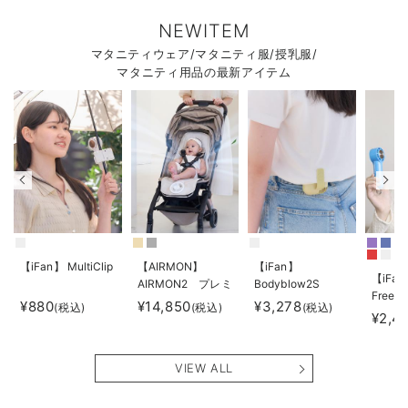
NEWITEM
マタニティウェア/マタニティ服/授乳服/
マタニティ用品の最新アイテム
【iFan】 MultiClip
【AIRMON】
【iFan】
【iFan
AIRMON2 プレミ
Bodyblow2S
Freeze
アム
¥880
¥14,850
¥3,278
(税込)
(税込)
(税込)
¥2,4
VIEW ALL