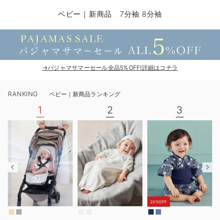
コンビ肌着・新生児/ベビー肌着
ベビー ワンピース
ベビー袴
ベビー ブランケット・タオルケット
子育て便利家電
抱っこ紐
夏のお役立ちベビーウェア
【アウトレット】トップス・授乳トップス
透け防止
再入荷｜アウター
トップス
【37周年祭セール】4
【〜10℃】3月中旬
涼しくて可愛い「ワン
デニム
きれいめトップス派
マタニティインナー
【オフィスカジュアル
パンツタイプ
【フォーマル】ボトム
【ベビー】半袖
2WAYオール
Aライン ・フレアワ
〜5,000円（税込）
綿混素材
赤ちゃんへ使うもの
【冬のあったか特集】
ベビー｜新商品 7分袖 8分袖
ツーウェイオール・2WAYオール（新生児）
ベビー パンツ
おくるみ（新生児）
プレイマット・ベビー マット
ベビーケープ
シンカーパイル特集
【アウトレット】ボトムス
見えてもカワイイ
パンツ
レギンス
きれいめスカート派
ベビー
【フォーマル】トップ
【ベビー】グッズ
コンビ肌着
Iライン ・タイトシ
〜10,000円（税込）
腹巻・ひざ上パンツ
産後に使うグッズ
【冬のあったか特集】
ベビー ブルマ
ベビー 雑貨 小物
ベビーの動物なりきり特集
【アウトレット】パジャマ
コットン素材
スカート
オフィス
きれいめ美脚パンツ派
短肌着
快適ウェア10%OFF
ジャンパースカート/
10,001円（税込）〜
保温&リカバリー
【冬のあったか特集】
ベビー スカート
ベビー安全グッズ
ベビー 夏のお役立ちグッズ特集
【アウトレット】インナー
冷房対策
パジャマ
ツィード派
セット
ワーク・オフィス
女の子におススメのギ
レギンス・タイツ
→パジャマサマーセール全品5%OFF!詳細はコチラ
ベビートップス
ベビーおもちゃ
【素材別】ベビーロンパース特集
【アウトレット】ベビー
接触冷感素材
インナー
MAX55%OFF ブラッ
王道シンプル派
カジュアル
男の子におススメのギ
カップ付きインナー
RANKING
ベビー｜新商品ランキング
ベビー アウター
メモリアルグッズ
袴ロンパース特集
Tシャツブラ
雑貨
セットアップ派
フォーマル / オケー
定番ギフト
あったか度◎
1
2
3
ベビー セットアップ
授乳・調乳・お食事
ブラトップ
ベビー
あったかアイテム｜ベ
もらって嬉しいギフト
裏起毛素材
スタイ・よだれかけ（新生児・ベビー）
哺乳瓶
親子セット
かわいくておもしろい
ベビー帽子（新生児・乳児）
赤ちゃん 洗剤・洗濯用品・お掃除
快適機能ウェア特集 トップス
何枚あっても嬉しいア
新生児スリーパー・ベビーパジャマ
赤ちゃん お風呂・ベビースキンケア
快適機能ウェア特集 ボトムス
長く使えるアイテム
20%OFF
おむつ関連グッズ
快適機能ウェア特集 パジャマ
ベビーシューズ・ファーストシューズ・ベビー靴下
お部屋映えアイテム