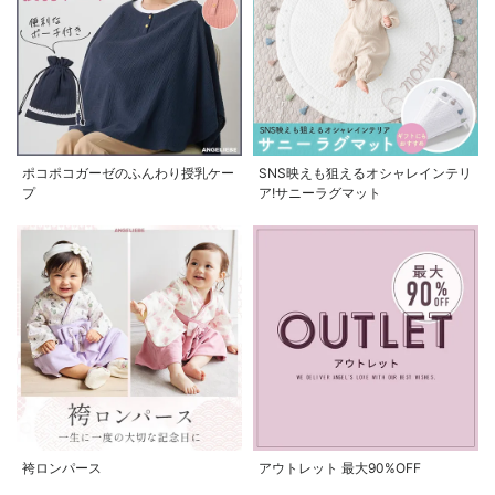
ポコポコガーゼのふんわり授乳ケー
SNS映えも狙えるオシャレインテリ
プ
ア!サニーラグマット
袴ロンパース
アウトレット 最大90%OFF