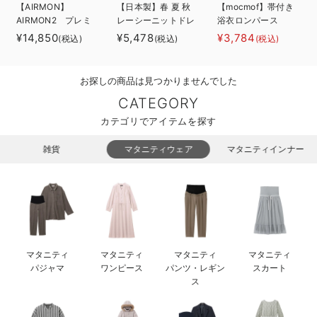
【AIRMON】
【日本製】春 夏 秋
【mocmof】帯付き
ベビー リュック
erbaviva（エルバビーバ）
AIRMON2 プレミ
レーシーニットドレ
浴衣ロンパース
アム
ス＆帽子セット
¥14,850
¥5,478
¥3,784
(税込)
(税込)
(税込)
ベビー 小物
安心の日本製。先輩ママが買ってよかった！本当に必要な出産準備品
ハレの日に着るANGELIEBEのセレモニー
お探しの商品は見つかりませんでした
買って正解！高評価レビューアイテム
CATEGORY
カテゴリでアイテムを探す
冬に可愛いニットがお得！
雑貨
マタニティウェア
マタニティインナー
親子コーデ｜ママとベビーにおすすめ！
便利な育児家電
Gift Selection 出産祝い
ロンパースはいつからいつまで使う？選ぶポイントも解説！
マタニティ
マタニティ
マタニティ
マタニティ
パジャマ
ワンピース
パンツ・レギン
スカート
保育園・入園準備特集
ス
ファルスカ