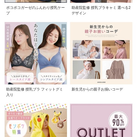
ポコポコガーゼのふんわり授乳ケー
助産院監修 授乳ブラキャミ 選べる2
プ
デザイン
助産院監修 授乳ブラ フィットグミ
新生児からの親子お揃いコーデ
入り