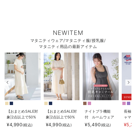
NEWITEM
マタニティウェア/マタニティ服/授乳服/
マタニティ用品の最新アイテム
30%OFF
【おまとめSALE対
【おまとめSALE対
ナイトブラ機能
長袖サ
象|2点以上で50%
象|2点以上で50%
付 ルームウェア
ャマ3
オフ】【防汚加
オフ】【防汚加
にもなる授乳キャ
JEMO
¥4,990
¥4,990
¥5,490
¥5,3
(税込)
(税込)
(税込)
工】綿混やわらか
工】綿混やわらか
ミソール
ェーイ
スウェット半袖テ
スウェット半袖フ
ン） 