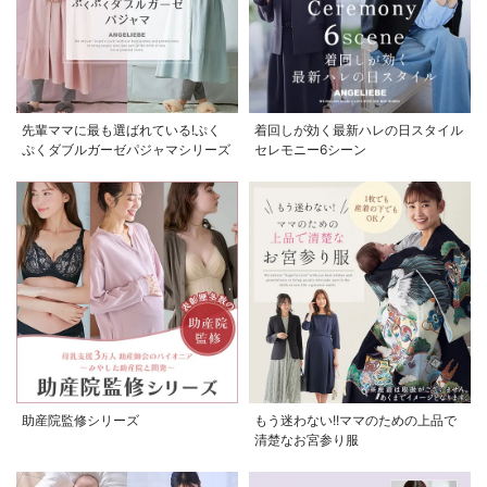
お気に入り商品を確認する
先輩ママに最も選ばれている!ぷく
着回しが効く最新ハレの日スタイル
ぷくダブルガーゼパジャマシリーズ
セレモニー6シーン
助産院監修シリーズ
もう迷わない!!ママのための上品で
清楚なお宮参り服