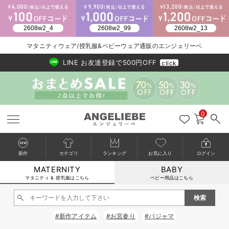
2026/NewArrival
送料495円(一部地域を除く) 7,700円以上で送料無料
マタニティウェア/授乳服&ベビーウェア通販のエンジェリーベ
LINE お友達登録で500円OFF
click
0
新作
カテゴリ
ランキング
お気に入り
ログイン
MATERNITY
BABY
戻る
戻る
戻る
戻る
戻る
戻る
戻る
戻る
戻る
戻る
戻る
戻る
戻る
戻る
戻る
戻る
戻る
戻る
戻る
戻る
戻る
戻る
戻る
戻る
戻る
戻る
戻る
戻る
戻る
戻る
戻る
カートに入れる
マタニティ & 授乳服はこちら
ベビー用品はこちら
マタニティウェア全て
マタニティ 下着・インナー全て
授乳服全て
マタニティ フォーマル全て
授乳用品全て
マタニティレッグウェア全て
マタニティ ボディケア全て
アウトレット全て
特集全て
再入荷全て
送料無料アイテム全て
ブラキャミ おまとめ
【37周年祭セール】
気温差別オススメアイ
マタニティウェア お
こだわりの履き心地！
出産準備応援割全て
春のマタニティワンピ
Gift Selection 
冬の冷え対策インナー
入院準備の持ち物チェ
冬のあったか特集全て
閉じる
マタニティ ワンピース
授乳ワンピース
マタニティ スーツ
妊婦用 抱き枕・授乳クッション
マタニティストッキング・タイツ
妊娠線クリーム
【アウトレット】ワンピース
抗菌防臭加工
再入荷｜インナー
授乳ブラ・マタニティブラ（マタニティインナー・産後用品）
ワンピース
【37周年祭セール】2
【15℃】3月下旬～
動きやすく着回しでき
強撚スムース(コスパ
【おまとめ割】パジャ
カジュアル
ジャケット派
マタニティパジャマ
【オフィスカジュアル
レギンスタイプ
【フォーマル】ワンピ
【ベビー】長袖
ハンカチ
快適ウェア10%OFF
セットアップ・ レイ
〜3,000円（税込）
薄くてあったか
入院してすぐ使うグッ
【冬のあったか特集】
#新作アイテム
#お宮参り
#パジャマ