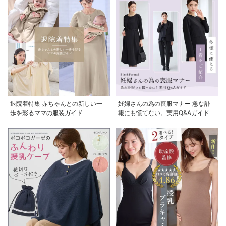
退院着特集 赤ちゃんとの新しい一
妊婦さんの為の喪服マナー 急な訃
歩を彩るママの服装ガイド
報にも慌てない。実用Q&Aガイド