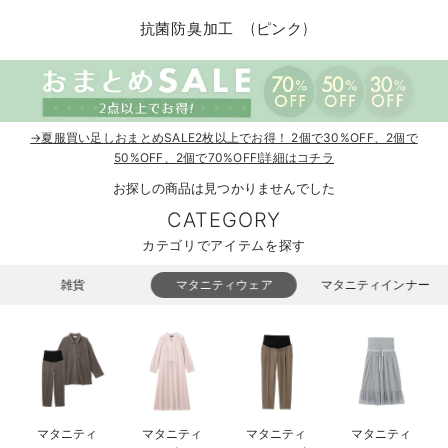
マタニティ パンツ
マタニティ ショーツ
授乳トップス
マタニティ オフィス 通勤服
授乳 ケープ
マタニティレギンス
【アウトレット】トップス・授乳トップス
透け防止
再入荷｜アウター
トップス
【37周年祭セール】4
【〜10℃】3月中旬
涼しくて可愛い「ワン
デニム
きれいめトップス派
マタニティインナー
【オフィスカジュアル
パンツタイプ
【フォーマル】ボトム
【ベビー】半袖
2WAYオール
Aライン ・フレアワ
〜5,000円（税込）
綿混素材
赤ちゃんへ使うもの
【冬のあったか特集】
抗菌防臭加工 (ピンク)
マタニティ スカート
妊婦帯・腹帯・産前ガードル
マタニティ ドレス（結婚式・お呼ばれ）
【アウトレット】ボトムス
見えてもカワイイ
パンツ
レギンス
きれいめスカート派
ベビー
【フォーマル】トップ
【ベビー】グッズ
コンビ肌着
Iライン ・タイトシ
〜10,000円（税込）
腹巻・ひざ上パンツ
産後に使うグッズ
【冬のあったか特集】
マタニティ トップス
マタニティ 授乳 キャミソール
マタニティ フォーマル パンツ・ボトムス
【アウトレット】パジャマ
コットン素材
スカート
オフィス
きれいめ美脚パンツ派
短肌着
快適ウェア10%OFF
ジャンパースカート/
10,001円（税込）〜
保温&リカバリー
【冬のあったか特集】
マタニティ アウター（コート）・ママコート
産褥ショーツ
【アウトレット】インナー
冷房対策
パジャマ
ツィード派
セット
ワーク・オフィス
女の子におススメのギ
レギンス・タイツ
→夏服買い足しおまとめSALE2枚以上でお得！ 2個で30%OFF、2個で
50%OFF、2個で70%OFF!詳細はコチラ
骨盤・マタニティベルト （妊娠中・産後）
【アウトレット】ベビー
接触冷感素材
インナー
MAX55%OFF ブラッ
王道シンプル派
カジュアル
男の子におススメのギ
カップ付きインナー
お探しの商品は見つかりませんでした
CATEGORY
産後 ガードル インナー
Tシャツブラ
雑貨
セットアップ派
フォーマル / オケー
定番ギフト
あったか度◎
カテゴリでアイテムを探す
マタニティ 腹巻き
ブラトップ
ベビー
あったかアイテム｜ベ
もらって嬉しいギフト
裏起毛素材
雑貨
マタニティウェア
マタニティインナー
親子セット
かわいくておもしろい
快適機能ウェア特集 トップス
何枚あっても嬉しいア
快適機能ウェア特集 ボトムス
長く使えるアイテム
快適機能ウェア特集 パジャマ
お部屋映えアイテム
マタニティ
マタニティ
マタニティ
マタニティ