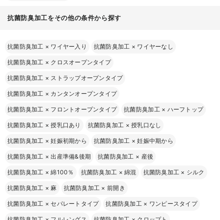
抗菌防臭加工をその他の条件から探す
抗菌防臭加工
×
ワイヤー入り
抗菌防臭加工
×
ワイヤーなし
抗菌防臭加工
×
クロスオープンタイプ
抗菌防臭加工
×
ストラップオープンタイプ
抗菌防臭加工
×
カンタンオープンタイプ
抗菌防臭加工
×
フロントオープンタイプ
抗菌防臭加工
×
ハーフトップ
抗菌防臭加工
×
授乳口あり
抗菌防臭加工
×
授乳口なし
抗菌防臭加工
×
妊娠初期から
抗菌防臭加工
×
妊娠中期から
抗菌防臭加工
×
出産準備&後期
抗菌防臭加工
×
産後
抗菌防臭加工
×
綿100％
抗菌防臭加工
×
綿混
抗菌防臭加工
×
シルク
抗菌防臭加工
×
麻
抗菌防臭加工
×
前開き
抗菌防臭加工
×
セパレートタイプ
抗菌防臭加工
×
ワンピースタイプ
抗菌防臭加工
×
フルレングス
抗菌防臭加工
×
クロップト