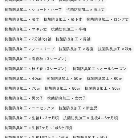
抗菌防臭加工
×
ショート・ハーフ
抗菌防臭加工
×
膝上丈
抗菌防臭加工
×
膝丈
抗菌防臭加工
×
膝下丈
抗菌防臭加工
×
ロング丈
抗菌防臭加工
×
マキシ丈
抗菌防臭加工
×
半袖
抗菌防臭加工
×
7分袖8分袖
抗菌防臭加工
×
長袖
抗菌防臭加工
×
ノースリーブ
抗菌防臭加工
×
春夏
抗菌防臭加工
×
秋冬
抗菌防臭加工
×
春夏秋（3シーズン）
抗菌防臭加工
×
秋冬春（3シーズン）
抗菌防臭加工
×
オールシーズン
抗菌防臭加工
×
40cm
抗菌防臭加工
×
50㎝
抗菌防臭加工
×
60㎝
抗菌防臭加工
×
70㎝
抗菌防臭加工
×
80㎝
抗菌防臭加工
×
90㎝
抗菌防臭加工
×
男の子
抗菌防臭加工
×
女の子
抗菌防臭加工
×
ユニセックス
抗菌防臭加工
×
新生児
抗菌防臭加工
×
生後1～3ケ月頃
抗菌防臭加工
×
生後4～6ケ月頃
抗菌防臭加工
×
生後7ケ月～1歳6ケ月頃
抗菌防臭加工
×
生後1歳7ケ月～2歳頃
抗菌防臭加工
×
被り