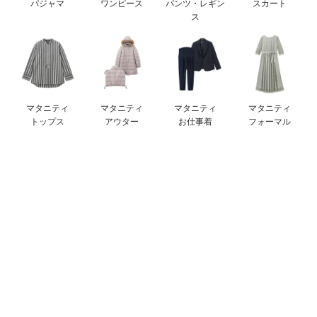
パジャマ
ワンピース
パンツ・レギン
スカート
erbaviva（エルバビーバ）
ス
安心の日本製。先輩ママが買ってよかった！本当に必要な出産準備品
ハレの日に着るANGELIEBEのセレモニー
買って正解！高評価レビューアイテム
マタニティ
マタニティ
マタニティ
マタニティ
トップス
アウター
お仕事着
フォーマル
冬に可愛いニットがお得！
親子コーデ｜ママとベビーにおすすめ！
便利な育児家電
Gift Selection 出産祝い
ロンパースはいつからいつまで使う？選ぶポイントも解説！
保育園・入園準備特集
ファルスカ