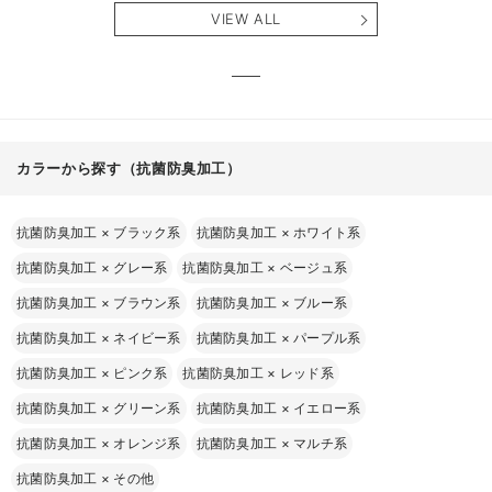
ィアードネグリジ
レアワンピース
タニテ
VIEW ALL
ェ マタニティ・
マタニティ・産後
【出産
産後【出産後も長
【出産後も長く使
える】
く使える】
える】
カラーから探す（抗菌防臭加工）
抗菌防臭加工
×
ブラック系
抗菌防臭加工
×
ホワイト系
抗菌防臭加工
×
グレー系
抗菌防臭加工
×
ベージュ系
抗菌防臭加工
×
ブラウン系
抗菌防臭加工
×
ブルー系
抗菌防臭加工
×
ネイビー系
抗菌防臭加工
×
パープル系
抗菌防臭加工
×
ピンク系
抗菌防臭加工
×
レッド系
抗菌防臭加工
×
グリーン系
抗菌防臭加工
×
イエロー系
抗菌防臭加工
×
オレンジ系
抗菌防臭加工
×
マルチ系
抗菌防臭加工
×
その他