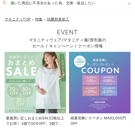
届いた商品に不具合があった為、交換・返品したい
マタニティTOP
特集
抗菌防臭加工
＞
＞
EVENT
マタニティウェア/マタニティ服/授乳服の
セール / キャンペーン / クーポン情報
夏服買い足しおまとめSALE2枚以上
残暑見舞いクーポン MAX2,000円
でお得！ 2個で30%OFF、2個で
OFF
50%OFF、2個で70%OFF