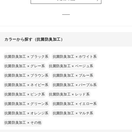
る】
【出産
える】
カラーから探す（抗菌防臭加工）
抗菌防臭加工
×
ブラック系
抗菌防臭加工
×
ホワイト系
抗菌防臭加工
×
グレー系
抗菌防臭加工
×
ベージュ系
抗菌防臭加工
×
ブラウン系
抗菌防臭加工
×
ブルー系
抗菌防臭加工
×
ネイビー系
抗菌防臭加工
×
パープル系
抗菌防臭加工
×
ピンク系
抗菌防臭加工
×
レッド系
抗菌防臭加工
×
グリーン系
抗菌防臭加工
×
イエロー系
抗菌防臭加工
×
オレンジ系
抗菌防臭加工
×
マルチ系
抗菌防臭加工
×
その他