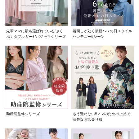
先輩ママに最も選ばれている!ぷく
着回しが効く最新ハレの日スタイル
ぷくダブルガーゼパジャマシリーズ
セレモニー6シーン
助産院監修シリーズ
もう迷わない!!ママのための上品で
清楚なお宮参り服