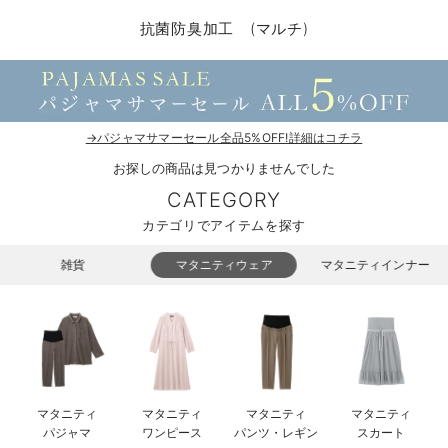
マタニティ パンツ
マタニティ ショーツ
授乳トップス
マタニティ オフィス 通勤服
授乳 ケープ
マタニティレギンス
【アウトレット】トップス・授乳トップス
透け防止
再入荷｜アウター
トップス
【37周年祭セール】4
【〜10℃】3月中旬
涼しくて可愛い「ワン
デニム
きれいめトップス派
マタニティインナー
【オフィスカジュアル
パンツタイプ
【フォーマル】ボトム
【ベビー】半袖
2WAYオール
Aライン ・フレアワ
〜5,000円（税込）
綿混素材
赤ちゃんへ使うもの
【冬のあったか特集】
抗菌防臭加工 (マルチ)
マタニティ スカート
妊婦帯・腹帯・産前ガードル
マタニティ ドレス（結婚式・お呼ばれ）
【アウトレット】ボトムス
見えてもカワイイ
パンツ
レギンス
きれいめスカート派
ベビー
【フォーマル】トップ
【ベビー】グッズ
コンビ肌着
Iライン ・タイトシ
〜10,000円（税込）
腹巻・ひざ上パンツ
産後に使うグッズ
【冬のあったか特集】
マタニティ トップス
マタニティ 授乳 キャミソール
マタニティ フォーマル パンツ・ボトムス
【アウトレット】パジャマ
コットン素材
スカート
オフィス
きれいめ美脚パンツ派
短肌着
快適ウェア10%OFF
ジャンパースカート/
10,001円（税込）〜
保温&リカバリー
【冬のあったか特集】
マタニティ アウター（コート）・ママコート
産褥ショーツ
【アウトレット】インナー
冷房対策
パジャマ
ツィード派
セット
ワーク・オフィス
女の子におススメのギ
レギンス・タイツ
→パジャマサマーセール全品5%OFF!詳細はコチラ
お探しの商品は見つかりませんでした
骨盤・マタニティベルト （妊娠中・産後）
【アウトレット】ベビー
接触冷感素材
インナー
MAX55%OFF ブラッ
王道シンプル派
カジュアル
男の子におススメのギ
カップ付きインナー
CATEGORY
産後 ガードル インナー
Tシャツブラ
雑貨
セットアップ派
フォーマル / オケー
定番ギフト
あったか度◎
カテゴリでアイテムを探す
マタニティ 腹巻き
ブラトップ
ベビー
あったかアイテム｜ベ
もらって嬉しいギフト
裏起毛素材
雑貨
マタニティウェア
マタニティインナー
親子セット
かわいくておもしろい
快適機能ウェア特集 トップス
何枚あっても嬉しいア
快適機能ウェア特集 ボトムス
長く使えるアイテム
マタニティ
マタニティ
マタニティ
マタニティ
快適機能ウェア特集 パジャマ
お部屋映えアイテム
パジャマ
ワンピース
パンツ・レギン
スカート