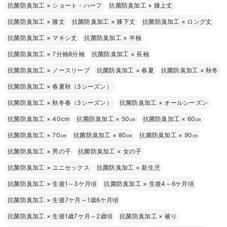
抗菌防臭加工
×
ショート・ハーフ
抗菌防臭加工
×
膝上丈
抗菌防臭加工
×
膝丈
抗菌防臭加工
×
膝下丈
抗菌防臭加工
×
ロング丈
抗菌防臭加工
×
マキシ丈
抗菌防臭加工
×
半袖
抗菌防臭加工
×
7分袖8分袖
抗菌防臭加工
×
長袖
抗菌防臭加工
×
ノースリーブ
抗菌防臭加工
×
春夏
抗菌防臭加工
×
秋冬
抗菌防臭加工
×
春夏秋（3シーズン）
抗菌防臭加工
×
秋冬春（3シーズン）
抗菌防臭加工
×
オールシーズン
抗菌防臭加工
×
40cm
抗菌防臭加工
×
50㎝
抗菌防臭加工
×
60㎝
抗菌防臭加工
×
70㎝
抗菌防臭加工
×
80㎝
抗菌防臭加工
×
90㎝
抗菌防臭加工
×
男の子
抗菌防臭加工
×
女の子
抗菌防臭加工
×
ユニセックス
抗菌防臭加工
×
新生児
抗菌防臭加工
×
生後1～3ケ月頃
抗菌防臭加工
×
生後4～6ケ月頃
抗菌防臭加工
×
生後7ケ月～1歳6ケ月頃
抗菌防臭加工
×
生後1歳7ケ月～2歳頃
抗菌防臭加工
×
被り