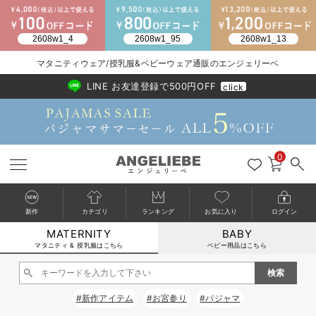
2026/NewArrival
送料495円(一部地域を除く) 7,700円以上で送料無料
マタニティウェア/授乳服&ベビーウェア通販のエンジェリーベ
LINE お友達登録で500円OFF
click
0
新作
カテゴリ
ランキング
お気に入り
ログイン
MATERNITY
BABY
戻る
戻る
戻る
戻る
戻る
戻る
戻る
戻る
戻る
戻る
戻る
戻る
戻る
戻る
戻る
戻る
戻る
戻る
戻る
戻る
戻る
戻る
戻る
戻る
戻る
戻る
戻る
戻る
戻る
戻る
戻る
カートに入れる
マタニティ & 授乳服はこちら
ベビー用品はこちら
マタニティウェア全て
マタニティ 下着・インナー全て
授乳服全て
マタニティ フォーマル全て
授乳用品全て
マタニティレッグウェア全て
マタニティ ボディケア全て
アウトレット全て
特集全て
再入荷全て
送料無料アイテム全て
ブラキャミ おまとめ
【37周年祭セール】
気温差別オススメアイ
マタニティウェア お
こだわりの履き心地！
出産準備応援割全て
春のマタニティワンピ
Gift Selection 
冬の冷え対策インナー
入院準備の持ち物チェ
冬のあったか特集全て
閉じる
マタニティ ワンピース
授乳ワンピース
マタニティ スーツ
妊婦用 抱き枕・授乳クッション
マタニティストッキング・タイツ
妊娠線クリーム
【アウトレット】ワンピース
抗菌防臭加工
再入荷｜インナー
授乳ブラ・マタニティブラ（マタニティインナー・産後用品）
ワンピース
【37周年祭セール】2
【15℃】3月下旬～
動きやすく着回しでき
強撚スムース(コスパ
【おまとめ割】パジャ
カジュアル
ジャケット派
マタニティパジャマ
【オフィスカジュアル
レギンスタイプ
【フォーマル】ワンピ
【ベビー】長袖
ハンカチ
快適ウェア10%OFF
セットアップ・ レイ
〜3,000円（税込）
薄くてあったか
入院してすぐ使うグッ
【冬のあったか特集】
#新作アイテム
#お宮参り
#パジャマ