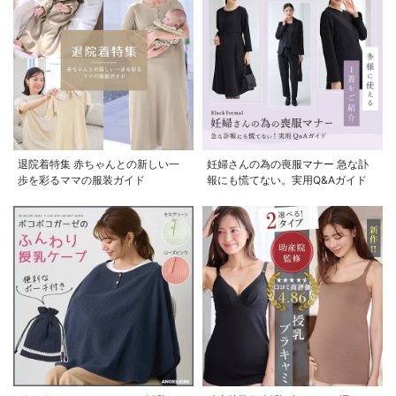
退院着特集 赤ちゃんとの新しい一
妊婦さんの為の喪服マナー 急な訃
歩を彩るママの服装ガイド
報にも慌てない。実用Q&Aガイド