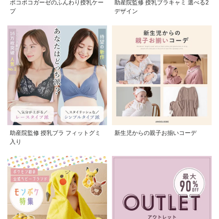
ポコポコガーゼのふんわり授乳ケー
助産院監修 授乳ブラキャミ 選べる2
プ
デザイン
助産院監修 授乳ブラ フィットグミ
新生児からの親子お揃いコーデ
入り