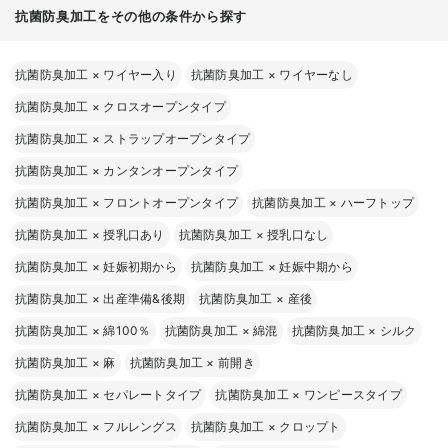
抗菌防臭加工をその他の条件から探す
抗菌防臭加工
×
ワイヤー入り
抗菌防臭加工
×
ワイヤーなし
抗菌防臭加工
×
クロスオープンタイプ
抗菌防臭加工
×
ストラップオープンタイプ
抗菌防臭加工
×
カンタンオープンタイプ
抗菌防臭加工
×
フロントオープンタイプ
抗菌防臭加工
×
ハーフトップ
抗菌防臭加工
×
授乳口あり
抗菌防臭加工
×
授乳口なし
抗菌防臭加工
×
妊娠初期から
抗菌防臭加工
×
妊娠中期から
抗菌防臭加工
×
出産準備&後期
抗菌防臭加工
×
産後
抗菌防臭加工
×
綿100％
抗菌防臭加工
×
綿混
抗菌防臭加工
×
シルク
抗菌防臭加工
×
麻
抗菌防臭加工
×
前開き
抗菌防臭加工
×
セパレートタイプ
抗菌防臭加工
×
ワンピースタイプ
抗菌防臭加工
×
フルレングス
抗菌防臭加工
×
クロップト