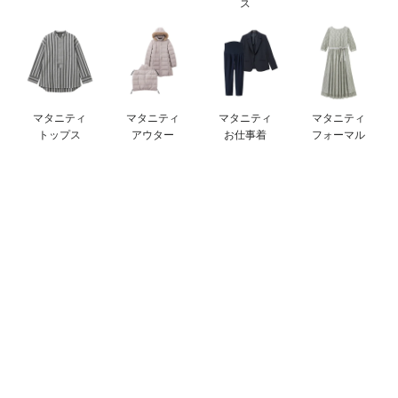
ス
erbaviva（エルバビーバ）
安心の日本製。先輩ママが買ってよかった！本当に必要な出産準備品
ハレの日に着るANGELIEBEのセレモニー
マタニティ
マタニティ
マタニティ
マタニティ
買って正解！高評価レビューアイテム
トップス
アウター
お仕事着
フォーマル
冬に可愛いニットがお得！
親子コーデ｜ママとベビーにおすすめ！
便利な育児家電
Gift Selection 出産祝い
ロンパースはいつからいつまで使う？選ぶポイントも解説！
保育園・入園準備特集
ファルスカ