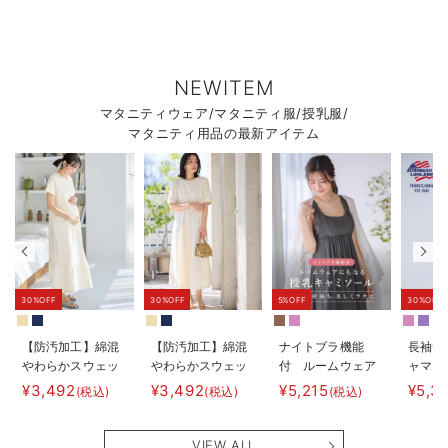
NEWITEM
マタニティウェア/マタニティ服/授乳服/
マタニティ用品の最新アイテム
30%OFF
30%OFF
5%OFF
30%OFF
【防汚加工】綿混
【防汚加工】綿混
ナイトブラ機能
長袖サ
やわらかスウェッ
やわらかスウェッ
付 ルームウェア
ャマ3
ト半袖ティアード
ト半袖フレアワン
にもなる授乳キャ
JEMO
¥3,492
¥3,492
¥5,215
¥5,3
(税込)
(税込)
(税込)
ネグリジェ マタ
ピース マタニテ
ミソール
ェーイ
ニティ・産後【出
ィ・産後【出産後
ン） 
産後も長く使え
も長く使える】
タニテ
VIEW ALL