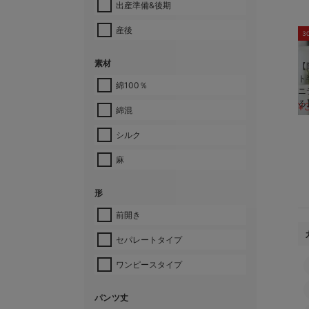
出産準備&後期
産後
3
素材
【
ト
綿100％
ニ
る
¥
綿混
シルク
麻
形
前開き
セパレートタイプ
ワンピースタイプ
パンツ丈