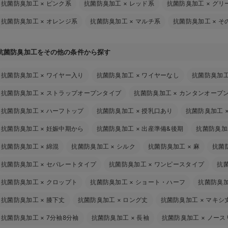
抗菌防臭加工
×
ピンク系
抗菌防臭加工
×
レッド系
抗菌防臭加工
×
グリ
抗菌防臭加工
×
オレンジ系
抗菌防臭加工
×
マルチ系
抗菌防臭加工
×
そ
抗菌防臭加工をその他の条件から探す
抗菌防臭加工
×
ワイヤー入り
抗菌防臭加工
×
ワイヤーなし
抗菌防臭加
抗菌防臭加工
×
ストラップオープンタイプ
抗菌防臭加工
×
カンタンオープ
抗菌防臭加工
×
ハーフトップ
抗菌防臭加工
×
授乳口あり
抗菌防臭加工
抗菌防臭加工
×
妊娠中期から
抗菌防臭加工
×
出産準備&後期
抗菌防臭加
抗菌防臭加工
×
綿混
抗菌防臭加工
×
シルク
抗菌防臭加工
×
麻
抗菌
抗菌防臭加工
×
セパレートタイプ
抗菌防臭加工
×
ワンピースタイプ
抗
抗菌防臭加工
×
クロップト
抗菌防臭加工
×
ショート・ハーフ
抗菌防臭
抗菌防臭加工
×
膝下丈
抗菌防臭加工
×
ロング丈
抗菌防臭加工
×
マキシ
抗菌防臭加工
×
7分袖8分袖
抗菌防臭加工
×
長袖
抗菌防臭加工
×
ノース