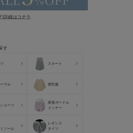
F!詳細はコチラ
探す
ツ
スカート
ーマル
授乳服
産後ガードル
ショーツ
インナー
レギンス
ミソール
タイツ