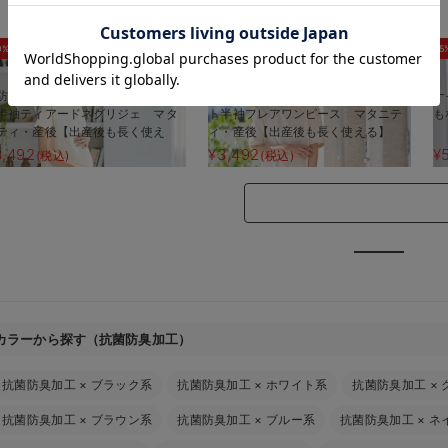
お気に入り商品を確認する
0%OFF
30%OFF
5
防汚加工】綿混やわらかスウェッ
【防汚加工】綿混やわらかスウェッ
ナ
半袖ティアードネグリジェ マタ
ト半袖フレアワンピース マタニテ
も
ティ・産後【出産後も長く使え
ィ・産後【出産後も長く使える】
】
3,492
¥3,492
¥
(税込)
(税込)
カラーから探す（抗菌防臭加工）
抗菌防臭加工
×
ブラック系
抗菌防臭加工
×
ホワイト系
抗菌防臭加工
×
抗菌防臭加工
×
ブラウン系
抗菌防臭加工
×
ブルー系
抗菌防臭加工
×
ネ