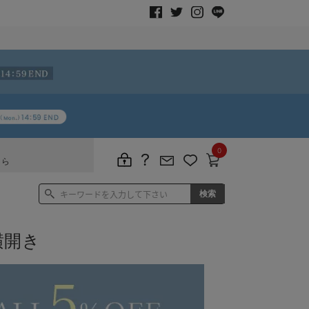
0
ちら
横開き