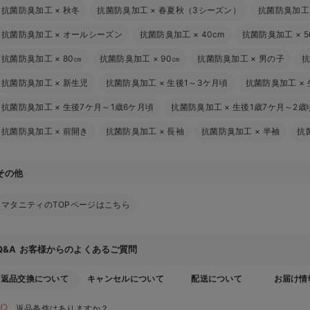
抗菌防臭加工
×
秋冬
抗菌防臭加工
×
春夏秋（3シーズン）
抗菌防臭加工
抗菌防臭加工
×
オールシーズン
抗菌防臭加工
×
40cm
抗菌防臭加工
×
5
抗菌防臭加工
×
80㎝
抗菌防臭加工
×
90㎝
抗菌防臭加工
×
男の子
抗菌防臭加工
×
新生児
抗菌防臭加工
×
生後1～3ケ月頃
抗菌防臭加工
×
抗菌防臭加工
×
生後7ケ月～1歳6ケ月頃
抗菌防臭加工
×
生後1歳7ケ月～2歳
抗菌防臭加工
×
前開き
抗菌防臭加工
×
長袖
抗菌防臭加工
×
半袖
抗
その他
マタニティのTOPページはこちら
お客様からのよくあるご質問
Q&A
返品交換について
キャンセルについて
配送について
お届け情
返品条件はありますか？