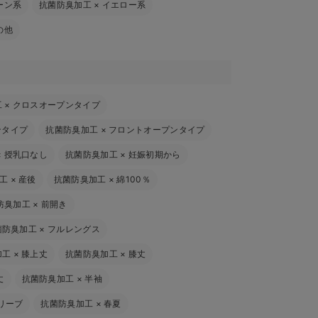
ーン系
抗菌防臭加工
×
イエロー系
の他
工
×
クロスオープンタイプ
ンタイプ
抗菌防臭加工
×
フロントオープンタイプ
×
授乳口なし
抗菌防臭加工
×
妊娠初期から
工
×
産後
抗菌防臭加工
×
綿100％
防臭加工
×
前開き
菌防臭加工
×
フルレングス
加工
×
膝上丈
抗菌防臭加工
×
膝丈
丈
抗菌防臭加工
×
半袖
リーブ
抗菌防臭加工
×
春夏