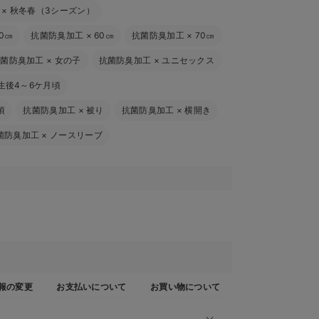
×
秋冬春（3シーズン）
0㎝
抗菌防臭加工
×
60㎝
抗菌防臭加工
×
70㎝
抗菌防臭加工
×
女の子
抗菌防臭加工
×
ユニセックス
生後4～6ケ月頃
頃
抗菌防臭加工
×
被り
抗菌防臭加工
×
横開き
菌防臭加工
×
ノースリーブ
報の変更
お支払いについて
お買い物について