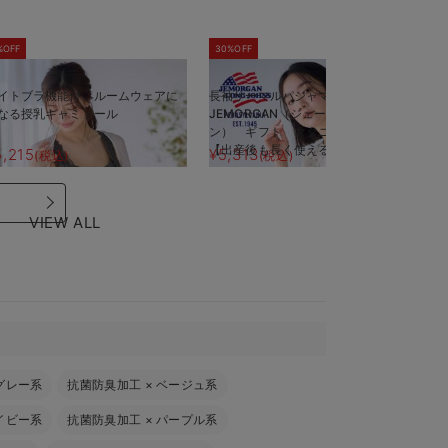
%OFF
30%OFF
5
イトブラ機能付 ルームウェアに
長袖サーマルパジャマ3点セット
半
なる授乳キャミソール
JEMORGAN（ジェーイーモーガ
J
ン） ギフト マタニティ・産後
ン
【出産後も長く使える】
【
5,215
¥5,313
¥
(税込)
(税込)
VIEW ALL
グレー系
抗菌防臭加工
×
ベージュ系
イビー系
抗菌防臭加工
×
パープル系