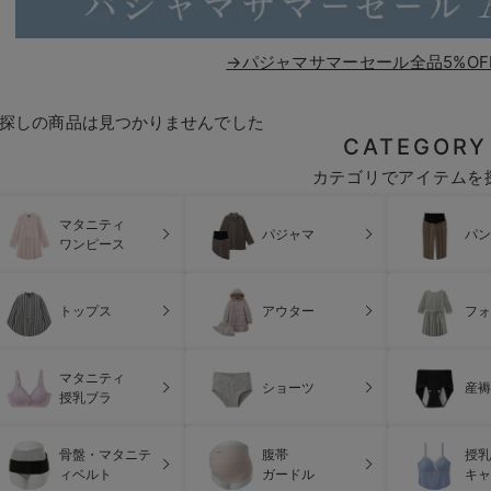
→パジャマサマーセール全品5%OF
探しの商品は見つかりませんでした
CATEGORY
カテゴリでアイテムを
マタニティ
パジャマ
パン
ワンピース
トップス
アウター
フォ
マタニティ
ショーツ
産褥
授乳ブラ
骨盤・マタニテ
腹帯
授乳
ィベルト
ガードル
キャ