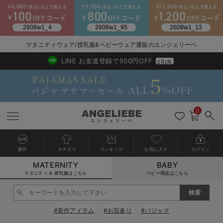
2026/NewArrival
送料495円(一部地域を除く) 7,700円以上で送料無料
マタニティウェア/授乳服&ベビーウェア通販のエンジェリーベ
LINE お友達登録で500円OFF
click
0
新作
カテゴリ
ランキング
お気に入り
ログイン
MATERNITY
BABY
戻る
戻る
戻る
戻る
戻る
戻る
戻る
戻る
戻る
戻る
戻る
戻る
戻る
戻る
戻る
戻る
戻る
戻る
戻る
戻る
戻る
戻る
戻る
戻る
戻る
戻る
戻る
戻る
戻る
戻る
戻る
カートに入れる
マタニティ & 授乳服はこちら
ベビー用品はこちら
マタニティウェア全て
マタニティ 下着・インナー全て
授乳服全て
マタニティ フォーマル全て
授乳用品全て
マタニティレッグウェア全て
マタニティ ボディケア全て
アウトレット全て
特集全て
再入荷全て
送料無料アイテム全て
ブラキャミ おまとめ
【37周年祭セール】
気温差別オススメアイ
マタニティウェア お
こだわりの履き心地！
出産準備応援割全て
春のマタニティワンピ
Gift Selection 
冬の冷え対策インナー
入院準備の持ち物チェ
冬のあったか特集全て
閉じる
マタニティ ワンピース
授乳ワンピース
マタニティ スーツ
妊婦用 抱き枕・授乳クッション
マタニティストッキング・タイツ
妊娠線クリーム
【アウトレット】ワンピース
抗菌防臭加工
再入荷｜インナー
授乳ブラ・マタニティブラ（マタニティインナー・産後用品）
ワンピース
【37周年祭セール】2
【15℃】3月下旬～
動きやすく着回しでき
強撚スムース(コスパ
【おまとめ割】パジャ
カジュアル
ジャケット派
マタニティパジャマ
【オフィスカジュアル
レギンスタイプ
【フォーマル】ワンピ
【ベビー】長袖
ハンカチ
快適ウェア10%OFF
セットアップ・ レイ
〜3,000円（税込）
薄くてあったか
入院してすぐ使うグッ
【冬のあったか特集】
#新作アイテム
#お宮参り
#パジャマ