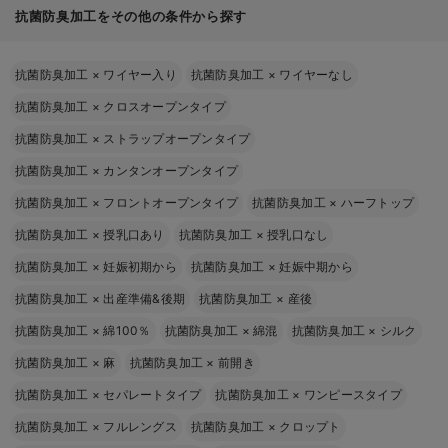
抗菌防臭加工をその他の条件から探す
抗菌防臭加工
×
ワイヤー入り
抗菌防臭加工
×
ワイヤーなし
抗菌防臭加工
×
クロスオープンタイプ
抗菌防臭加工
×
ストラップオープンタイプ
抗菌防臭加工
×
カンタンオープンタイプ
抗菌防臭加工
×
フロントオープンタイプ
抗菌防臭加工
×
ハーフトップ
抗菌防臭加工
×
授乳口あり
抗菌防臭加工
×
授乳口なし
抗菌防臭加工
×
妊娠初期から
抗菌防臭加工
×
妊娠中期から
抗菌防臭加工
×
出産準備&後期
抗菌防臭加工
×
産後
抗菌防臭加工
×
綿100％
抗菌防臭加工
×
綿混
抗菌防臭加工
×
シルク
抗菌防臭加工
×
麻
抗菌防臭加工
×
前開き
抗菌防臭加工
×
セパレートタイプ
抗菌防臭加工
×
ワンピースタイプ
抗菌防臭加工
×
フルレングス
抗菌防臭加工
×
クロップト