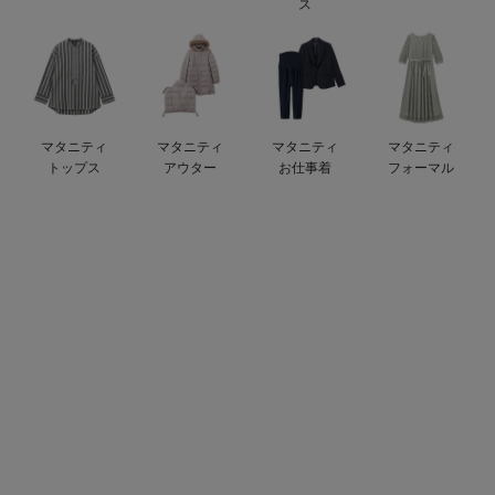
ス
erbaviva（エルバビーバ）
安心の日本製。先輩ママが買ってよかった！本当に必要な出産準備品
ハレの日に着るANGELIEBEのセレモニー
マタニティ
マタニティ
マタニティ
マタニティ
買って正解！高評価レビューアイテム
トップス
アウター
お仕事着
フォーマル
冬に可愛いニットがお得！
親子コーデ｜ママとベビーにおすすめ！
便利な育児家電
Gift Selection 出産祝い
ロンパースはいつからいつまで使う？選ぶポイントも解説！
保育園・入園準備特集
ファルスカ