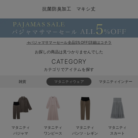
マタニティ パンツ
マタニティ ショーツ
授乳トップス
マタニティ オフィス 通勤服
授乳 ケープ
マタニティレギンス
【アウトレット】トップス・授乳トップス
透け防止
再入荷｜アウター
トップス
【37周年祭セール】4
【〜10℃】3月中旬
涼しくて可愛い「ワン
デニム
きれいめトップス派
マタニティインナー
【オフィスカジュアル
パンツタイプ
【フォーマル】ボトム
【ベビー】半袖
2WAYオール
Aライン ・フレアワ
〜5,000円（税込）
綿混素材
赤ちゃんへ使うもの
【冬のあったか特集】
抗菌防臭加工 マキシ丈
マタニティ スカート
妊婦帯・腹帯・産前ガードル
マタニティ ドレス（結婚式・お呼ばれ）
【アウトレット】ボトムス
見えてもカワイイ
パンツ
レギンス
きれいめスカート派
ベビー
【フォーマル】トップ
【ベビー】グッズ
コンビ肌着
Iライン ・タイトシ
〜10,000円（税込）
腹巻・ひざ上パンツ
産後に使うグッズ
【冬のあったか特集】
マタニティ トップス
マタニティ 授乳 キャミソール
マタニティ フォーマル パンツ・ボトムス
【アウトレット】パジャマ
コットン素材
スカート
オフィス
きれいめ美脚パンツ派
短肌着
快適ウェア10%OFF
ジャンパースカート/
10,001円（税込）〜
保温&リカバリー
【冬のあったか特集】
マタニティ アウター（コート）・ママコート
産褥ショーツ
【アウトレット】インナー
冷房対策
パジャマ
ツィード派
セット
ワーク・オフィス
女の子におススメのギ
レギンス・タイツ
→パジャマサマーセール全品5%OFF!詳細はコチラ
お探しの商品は見つかりませんでした
骨盤・マタニティベルト （妊娠中・産後）
【アウトレット】ベビー
接触冷感素材
インナー
MAX55%OFF ブラッ
王道シンプル派
カジュアル
男の子におススメのギ
カップ付きインナー
CATEGORY
産後 ガードル インナー
Tシャツブラ
雑貨
セットアップ派
フォーマル / オケー
定番ギフト
あったか度◎
カテゴリでアイテムを探す
マタニティ 腹巻き
ブラトップ
ベビー
あったかアイテム｜ベ
もらって嬉しいギフト
裏起毛素材
雑貨
マタニティウェア
マタニティインナー
親子セット
かわいくておもしろい
快適機能ウェア特集 トップス
何枚あっても嬉しいア
快適機能ウェア特集 ボトムス
長く使えるアイテム
マタニティ
マタニティ
マタニティ
マタニティ
快適機能ウェア特集 パジャマ
お部屋映えアイテム
パジャマ
ワンピース
パンツ・レギン
スカート