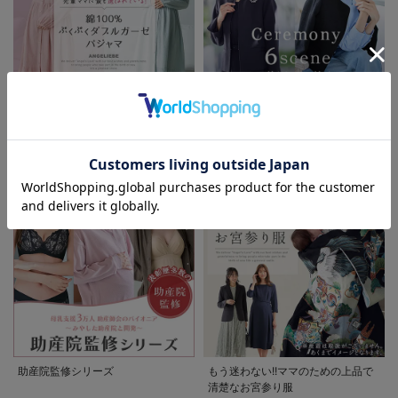
先輩ママに最も選ばれている!ぷく
着回しが効く最新ハレの日スタイル
お気に入り商品を確認する
ぷくダブルガーゼパジャマシリーズ
セレモニー6シーン
助産院監修シリーズ
もう迷わない!!ママのための上品で
清楚なお宮参り服