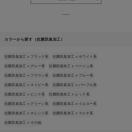
る】
【出産
える】
カラーから探す（抗菌防臭加工）
抗菌防臭加工
×
ブラック系
抗菌防臭加工
×
ホワイト系
抗菌防臭加工
×
グレー系
抗菌防臭加工
×
ベージュ系
抗菌防臭加工
×
ブラウン系
抗菌防臭加工
×
ブルー系
抗菌防臭加工
×
ネイビー系
抗菌防臭加工
×
パープル系
抗菌防臭加工
×
ピンク系
抗菌防臭加工
×
レッド系
抗菌防臭加工
×
グリーン系
抗菌防臭加工
×
イエロー系
抗菌防臭加工
×
オレンジ系
抗菌防臭加工
×
マルチ系
抗菌防臭加工
×
その他