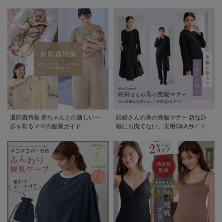
退院着特集 赤ちゃんとの新しい一
妊婦さんの為の喪服マナー 急な訃
歩を彩るママの服装ガイド
報にも慌てない。実用Q&Aガイド