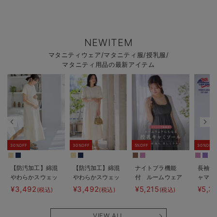
NEWITEM
マタニティウェア/マタニティ服/授乳服/
マタニティ用品の最新アイテム
30%OFF
30%OFF
5%OFF
30%OFF
【防汚加工】綿混
【防汚加工】綿混
ナイトブラ機能
長袖サ
やわらかスウェッ
やわらかスウェッ
付 ルームウェア
ャマ3
ト半袖ティアード
ト半袖フレアワン
にもなる授乳キャ
JEMO
¥3,492
¥3,492
¥5,215
¥5,3
(税込)
(税込)
(税込)
ネグリジェ マタ
ピース マタニテ
ミソール
ェーイ
ニティ・産後【出
ィ・産後【出産後
ン） 
産後も長く使え
も長く使える】
タニテ
VIEW ALL