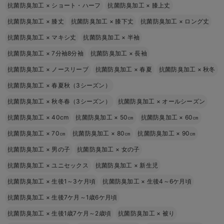
抗菌防臭加工
×
ショート・ハーフ
抗菌防臭加工
×
膝上丈
抗菌防臭加工
×
膝丈
抗菌防臭加工
×
膝下丈
抗菌防臭加工
×
ロング丈
抗菌防臭加工
×
マキシ丈
抗菌防臭加工
×
半袖
抗菌防臭加工
×
7分袖8分袖
抗菌防臭加工
×
長袖
抗菌防臭加工
×
ノースリーブ
抗菌防臭加工
×
春夏
抗菌防臭加工
×
秋冬
抗菌防臭加工
×
春夏秋（3シーズン）
抗菌防臭加工
×
秋冬春（3シーズン）
抗菌防臭加工
×
オールシーズン
抗菌防臭加工
×
40cm
抗菌防臭加工
×
50㎝
抗菌防臭加工
×
60㎝
抗菌防臭加工
×
70㎝
抗菌防臭加工
×
80㎝
抗菌防臭加工
×
90㎝
抗菌防臭加工
×
男の子
抗菌防臭加工
×
女の子
抗菌防臭加工
×
ユニセックス
抗菌防臭加工
×
新生児
抗菌防臭加工
×
生後1～3ケ月頃
抗菌防臭加工
×
生後4～6ケ月頃
抗菌防臭加工
×
生後7ケ月～1歳6ケ月頃
抗菌防臭加工
×
生後1歳7ケ月～2歳頃
抗菌防臭加工
×
被り