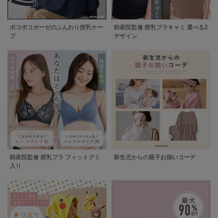
ポコポコガーゼのふんわり授乳ケー
助産院監修 授乳ブラキャミ 選べる2
プ
デザイン
助産院監修 授乳ブラ フィットグミ
新生児からの親子お揃いコーデ
入り