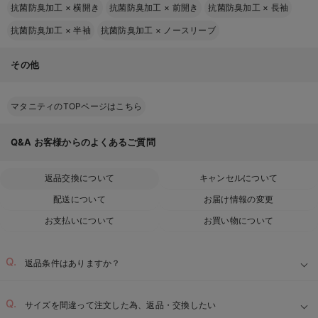
抗菌防臭加工
×
横開き
抗菌防臭加工
×
前開き
抗菌防臭加工
×
長袖
抗菌防臭加工
×
半袖
抗菌防臭加工
×
ノースリーブ
その他
マタニティのTOPページはこちら
Q&A
お客様からのよくあるご質問
返品交換について
キャンセルについて
配送について
お届け情報の変更
お支払いについて
お買い物について
返品条件はありますか？
サイズを間違って注文した為、返品・交換したい