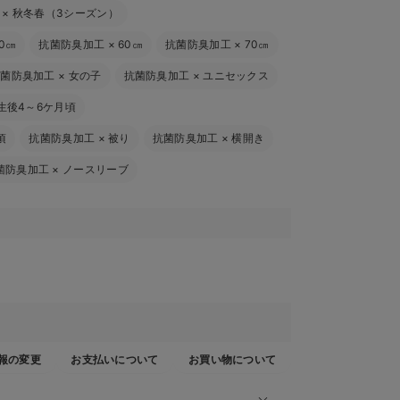
×
秋冬春（3シーズン）
0㎝
抗菌防臭加工
×
60㎝
抗菌防臭加工
×
70㎝
抗菌防臭加工
×
女の子
抗菌防臭加工
×
ユニセックス
生後4～6ケ月頃
頃
抗菌防臭加工
×
被り
抗菌防臭加工
×
横開き
菌防臭加工
×
ノースリーブ
報の変更
お支払いについて
お買い物について