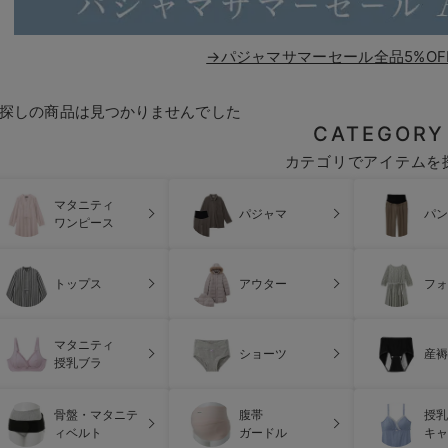
→パジャマサマーセール全品5%OF
探しの商品は見つかりませんでした
CATEGORY
カテゴリでアイテムを
マタニティ
パジャマ
パン
ワンピース
トップス
アウター
フォ
マタニティ
ショーツ
産褥
授乳ブラ
骨盤・マタニテ
腹帯
授乳
ィベルト
ガードル
キャ