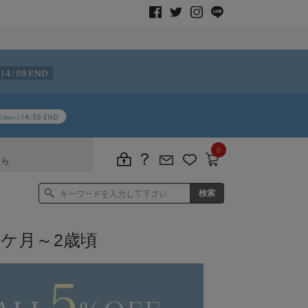
0
ちら
7ケ月～2歳頃