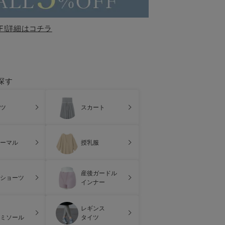
F!詳細はコチラ
探す
ツ
スカート
ーマル
授乳服
産後ガードル
ショーツ
インナー
レギンス
ミソール
タイツ