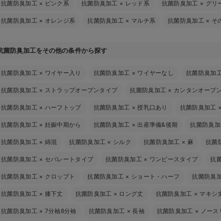
抗菌防臭加工
×
ピンク系
抗菌防臭加工
×
レッド系
抗菌防臭加工
×
グリ
抗菌防臭加工
×
オレンジ系
抗菌防臭加工
×
マルチ系
抗菌防臭加工
×
そ
抗菌防臭加工をその他の条件から探す
抗菌防臭加工
×
ワイヤー入り
抗菌防臭加工
×
ワイヤーなし
抗菌防臭加
抗菌防臭加工
×
ストラップオープンタイプ
抗菌防臭加工
×
カンタンオープ
抗菌防臭加工
×
ハーフトップ
抗菌防臭加工
×
授乳口あり
抗菌防臭加工
抗菌防臭加工
×
妊娠中期から
抗菌防臭加工
×
出産準備&後期
抗菌防臭加
抗菌防臭加工
×
綿混
抗菌防臭加工
×
シルク
抗菌防臭加工
×
麻
抗菌
抗菌防臭加工
×
セパレートタイプ
抗菌防臭加工
×
ワンピースタイプ
抗
抗菌防臭加工
×
クロップト
抗菌防臭加工
×
ショート・ハーフ
抗菌防臭
抗菌防臭加工
×
膝下丈
抗菌防臭加工
×
ロング丈
抗菌防臭加工
×
マキシ
抗菌防臭加工
×
7分袖8分袖
抗菌防臭加工
×
長袖
抗菌防臭加工
×
ノース