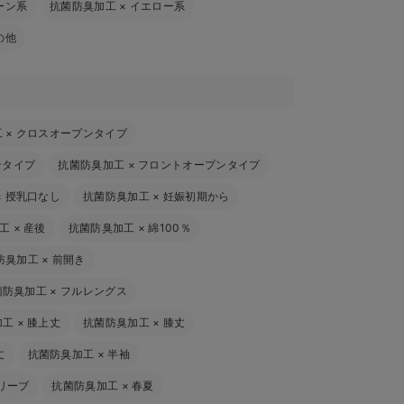
ーン系
抗菌防臭加工
×
イエロー系
の他
工
×
クロスオープンタイプ
ンタイプ
抗菌防臭加工
×
フロントオープンタイプ
×
授乳口なし
抗菌防臭加工
×
妊娠初期から
工
×
産後
抗菌防臭加工
×
綿100％
防臭加工
×
前開き
菌防臭加工
×
フルレングス
加工
×
膝上丈
抗菌防臭加工
×
膝丈
丈
抗菌防臭加工
×
半袖
リーブ
抗菌防臭加工
×
春夏