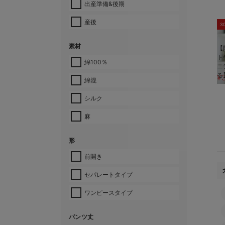
出産準備&後期
産後
3
素材
【
ト
綿100％
ニ
る
¥
綿混
シルク
麻
形
前開き
セパレートタイプ
ワンピースタイプ
パンツ丈