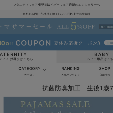
マタニティウェア/授乳服&ベビーウェア通販のエンジェリーベ
送料495円(一部地域を除く) 7,700円以上で送料無料
ATERNITY
BABY
ティ & 授乳服はこちら
ベビー用品はこ
CATEGORY
RANKING
SHOP
カテゴリ
人気ランキング
店舗情報
抗菌防臭加工 生後1歳