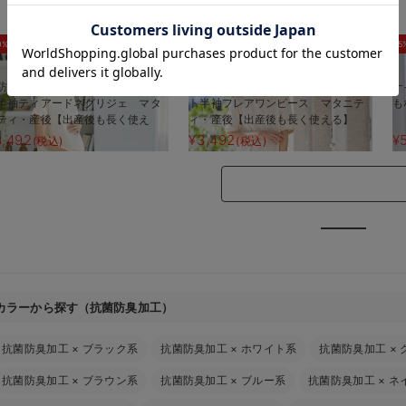
お気に入り商品を確認する
0%OFF
30%OFF
5
防汚加工】綿混やわらかスウェッ
【防汚加工】綿混やわらかスウェッ
ナ
半袖ティアードネグリジェ マタ
ト半袖フレアワンピース マタニテ
も
ティ・産後【出産後も長く使え
ィ・産後【出産後も長く使える】
】
3,492
¥3,492
¥
(税込)
(税込)
カラーから探す（抗菌防臭加工）
抗菌防臭加工
×
ブラック系
抗菌防臭加工
×
ホワイト系
抗菌防臭加工
×
抗菌防臭加工
×
ブラウン系
抗菌防臭加工
×
ブルー系
抗菌防臭加工
×
ネ