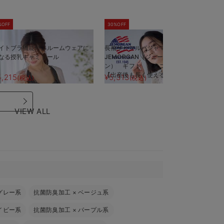
%OFF
30%OFF
5
イトブラ機能付 ルームウェアに
長袖サーマルパジャマ3点セット
半
なる授乳キャミソール
JEMORGAN（ジェーイーモーガ
J
ン） ギフト マタニティ・産後
ン
【出産後も長く使える】
【
5,215
¥5,313
¥
(税込)
(税込)
VIEW ALL
グレー系
抗菌防臭加工
×
ベージュ系
イビー系
抗菌防臭加工
×
パープル系