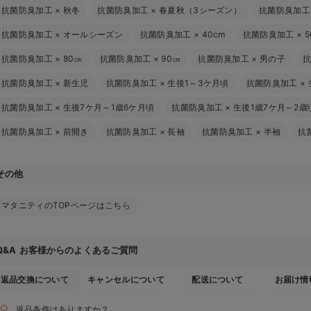
抗菌防臭加工
×
秋冬
抗菌防臭加工
×
春夏秋（3シーズン）
抗菌防臭加工
抗菌防臭加工
×
オールシーズン
抗菌防臭加工
×
40cm
抗菌防臭加工
×
5
抗菌防臭加工
×
80㎝
抗菌防臭加工
×
90㎝
抗菌防臭加工
×
男の子
抗菌防臭加工
×
新生児
抗菌防臭加工
×
生後1～3ケ月頃
抗菌防臭加工
×
抗菌防臭加工
×
生後7ケ月～1歳6ケ月頃
抗菌防臭加工
×
生後1歳7ケ月～2歳
抗菌防臭加工
×
前開き
抗菌防臭加工
×
長袖
抗菌防臭加工
×
半袖
抗
その他
マタニティのTOPページはこちら
お客様からのよくあるご質問
Q&A
返品交換について
キャンセルについて
配送について
お届け情
返品条件はありますか？