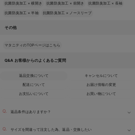
抗菌防臭加工
×
横開き
抗菌防臭加工
×
前開き
抗菌防臭加工
×
長袖
抗菌防臭加工
×
半袖
抗菌防臭加工
×
ノースリーブ
その他
マタニティのTOPページはこちら
Q&A
お客様からのよくあるご質問
返品交換について
キャンセルについて
配送について
お届け情報の変更
お支払いについて
お買い物について
返品条件はありますか？
サイズを間違って注文した為、返品・交換したい