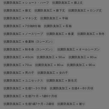
抗菌防臭加工
×
ショート・ハーフ
抗菌防臭加工
×
膝上丈
抗菌防臭加工
×
膝丈
抗菌防臭加工
×
膝下丈
抗菌防臭加工
×
ロング丈
抗菌防臭加工
×
マキシ丈
抗菌防臭加工
×
半袖
抗菌防臭加工
×
7分袖8分袖
抗菌防臭加工
×
長袖
抗菌防臭加工
×
ノースリーブ
抗菌防臭加工
×
春夏
抗菌防臭加工
×
秋冬
抗菌防臭加工
×
春夏秋（3シーズン）
抗菌防臭加工
×
秋冬春（3シーズン）
抗菌防臭加工
×
オールシーズン
抗菌防臭加工
×
40cm
抗菌防臭加工
×
50㎝
抗菌防臭加工
×
60㎝
抗菌防臭加工
×
70㎝
抗菌防臭加工
×
80㎝
抗菌防臭加工
×
90㎝
抗菌防臭加工
×
男の子
抗菌防臭加工
×
女の子
抗菌防臭加工
×
ユニセックス
抗菌防臭加工
×
新生児
抗菌防臭加工
×
生後1～3ケ月頃
抗菌防臭加工
×
生後4～6ケ月頃
抗菌防臭加工
×
生後7ケ月～1歳6ケ月頃
抗菌防臭加工
×
生後1歳7ケ月～2歳頃
抗菌防臭加工
×
被り