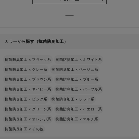
る】
【出産
える】
カラーから探す（抗菌防臭加工）
抗菌防臭加工
×
ブラック系
抗菌防臭加工
×
ホワイト系
抗菌防臭加工
×
グレー系
抗菌防臭加工
×
ベージュ系
抗菌防臭加工
×
ブラウン系
抗菌防臭加工
×
ブルー系
抗菌防臭加工
×
ネイビー系
抗菌防臭加工
×
パープル系
抗菌防臭加工
×
ピンク系
抗菌防臭加工
×
レッド系
抗菌防臭加工
×
グリーン系
抗菌防臭加工
×
イエロー系
抗菌防臭加工
×
オレンジ系
抗菌防臭加工
×
マルチ系
抗菌防臭加工
×
その他