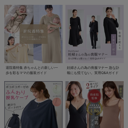
退院着特集 赤ちゃんとの新しい一
妊婦さんの為の喪服マナー 急な訃
歩を彩るママの服装ガイド
報にも慌てない。実用Q&Aガイド