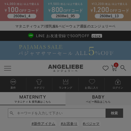
2026/NewArrival
送料495円(一部地域を除く) 7,700円以上で送料無料
マタニティウェア/授乳服&ベビーウェア通販のエンジェリーベ
LINE お友達登録で500円OFF
click
0
新作
カテゴリ
ランキング
お気に入り
ログイン
MATERNITY
BABY
戻る
戻る
戻る
戻る
戻る
戻る
戻る
戻る
戻る
戻る
戻る
戻る
戻る
戻る
戻る
戻る
戻る
戻る
戻る
戻る
戻る
戻る
戻る
戻る
戻る
戻る
戻る
戻る
戻る
戻る
戻る
カートに入れる
マタニティ & 授乳服はこちら
ベビー用品はこちら
マタニティウェア全て
マタニティ 下着・インナー全て
授乳服全て
マタニティ フォーマル全て
授乳用品全て
マタニティレッグウェア全て
マタニティ ボディケア全て
アウトレット全て
特集全て
再入荷全て
送料無料アイテム全て
ブラキャミ おまとめ
【37周年祭セール】
気温差別オススメアイ
マタニティウェア お
こだわりの履き心地！
出産準備応援割全て
春のマタニティワンピ
Gift Selection 
冬の冷え対策インナー
入院準備の持ち物チェ
冬のあったか特集全て
閉じる
マタニティ ワンピース
授乳ワンピース
マタニティ スーツ
妊婦用 抱き枕・授乳クッション
マタニティストッキング・タイツ
妊娠線クリーム
【アウトレット】ワンピース
抗菌防臭加工
再入荷｜インナー
授乳ブラ・マタニティブラ（マタニティインナー・産後用品）
ワンピース
【37周年祭セール】2
【15℃】3月下旬～
動きやすく着回しでき
強撚スムース(コスパ
【おまとめ割】パジャ
カジュアル
ジャケット派
マタニティパジャマ
【オフィスカジュアル
レギンスタイプ
【フォーマル】ワンピ
【ベビー】長袖
ハンカチ
快適ウェア10%OFF
セットアップ・ レイ
〜3,000円（税込）
薄くてあったか
入院してすぐ使うグッ
【冬のあったか特集】
#新作アイテム
#お宮参り
#パジャマ