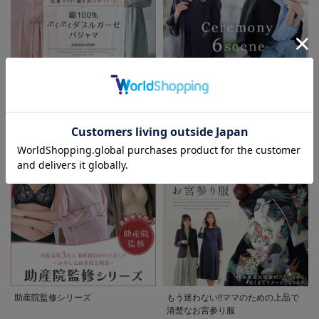
先輩ママに最も選ばれている!ぷく
着回しが効く最新ハレの日スタイル
お気に入り商品を確認する
ぷくダブルガーゼパジャマシリーズ
セレモニー6シーン
助産院監修シリーズ
もう迷わない!!ママのための上品で
清楚なお宮参り服