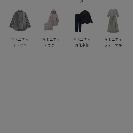
ス
erbaviva（エルバビーバ）
安心の日本製。先輩ママが買ってよかった！本当に必要な出産準備品
ハレの日に着るANGELIEBEのセレモニー
マタニティ
マタニティ
マタニティ
マタニティ
買って正解！高評価レビューアイテム
トップス
アウター
お仕事着
フォーマル
冬に可愛いニットがお得！
親子コーデ｜ママとベビーにおすすめ！
便利な育児家電
Gift Selection 出産祝い
ロンパースはいつからいつまで使う？選ぶポイントも解説！
保育園・入園準備特集
ファルスカ