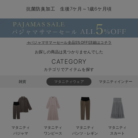
マタニティ パンツ
マタニティ ショーツ
授乳トップス
マタニティ オフィス 通勤服
授乳 ケープ
マタニティレギンス
【アウトレット】トップス・授乳トップス
透け防止
再入荷｜アウター
トップス
【37周年祭セール】4
【〜10℃】3月中旬
涼しくて可愛い「ワン
デニム
きれいめトップス派
マタニティインナー
【オフィスカジュアル
パンツタイプ
【フォーマル】ボトム
【ベビー】半袖
2WAYオール
Aライン ・フレアワ
〜5,000円（税込）
綿混素材
赤ちゃんへ使うもの
【冬のあったか特集】
抗菌防臭加工 生後7ケ月～1歳6ケ月頃
マタニティ スカート
妊婦帯・腹帯・産前ガードル
マタニティ ドレス（結婚式・お呼ばれ）
【アウトレット】ボトムス
見えてもカワイイ
パンツ
レギンス
きれいめスカート派
ベビー
【フォーマル】トップ
【ベビー】グッズ
コンビ肌着
Iライン ・タイトシ
〜10,000円（税込）
腹巻・ひざ上パンツ
産後に使うグッズ
【冬のあったか特集】
マタニティ トップス
マタニティ 授乳 キャミソール
マタニティ フォーマル パンツ・ボトムス
【アウトレット】パジャマ
コットン素材
スカート
オフィス
きれいめ美脚パンツ派
短肌着
快適ウェア10%OFF
ジャンパースカート/
10,001円（税込）〜
保温&リカバリー
【冬のあったか特集】
マタニティ アウター（コート）・ママコート
産褥ショーツ
【アウトレット】インナー
冷房対策
パジャマ
ツィード派
セット
ワーク・オフィス
女の子におススメのギ
レギンス・タイツ
→パジャマサマーセール全品5%OFF!詳細はコチラ
お探しの商品は見つかりませんでした
骨盤・マタニティベルト （妊娠中・産後）
【アウトレット】ベビー
接触冷感素材
インナー
MAX55%OFF ブラッ
王道シンプル派
カジュアル
男の子におススメのギ
カップ付きインナー
CATEGORY
産後 ガードル インナー
Tシャツブラ
雑貨
セットアップ派
フォーマル / オケー
定番ギフト
あったか度◎
カテゴリでアイテムを探す
マタニティ 腹巻き
ブラトップ
ベビー
あったかアイテム｜ベ
もらって嬉しいギフト
裏起毛素材
雑貨
マタニティウェア
マタニティインナー
親子セット
かわいくておもしろい
快適機能ウェア特集 トップス
何枚あっても嬉しいア
快適機能ウェア特集 ボトムス
長く使えるアイテム
マタニティ
マタニティ
マタニティ
マタニティ
快適機能ウェア特集 パジャマ
お部屋映えアイテム
パジャマ
ワンピース
パンツ・レギン
スカート