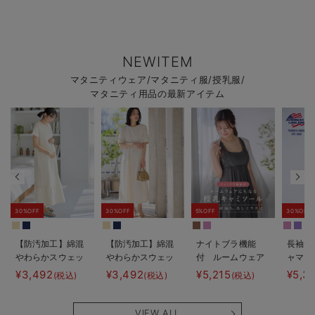
NEWITEM
マタニティウェア/マタニティ服/授乳服/
マタニティ用品の最新アイテム
30%OFF
30%OFF
5%OFF
30%OFF
【防汚加工】綿混
【防汚加工】綿混
ナイトブラ機能
長袖サ
やわらかスウェッ
やわらかスウェッ
付 ルームウェア
ャマ3
ト半袖ティアード
ト半袖フレアワン
にもなる授乳キャ
JEMO
¥3,492
¥3,492
¥5,215
¥5,3
(税込)
(税込)
(税込)
ネグリジェ マタ
ピース マタニテ
ミソール
ェーイ
ニティ・産後【出
ィ・産後【出産後
ン） 
産後も長く使え
も長く使える】
タニテ
VIEW ALL