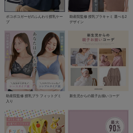
ポコポコガーゼのふんわり授乳ケー
助産院監修 授乳ブラキャミ 選べる2
プ
デザイン
助産院監修 授乳ブラ フィットグミ
新生児からの親子お揃いコーデ
入り