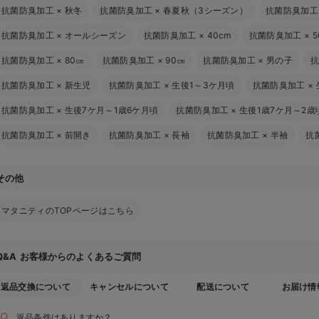
抗菌防臭加工
×
秋冬
抗菌防臭加工
×
春夏秋（3シーズン）
抗菌防臭加工
抗菌防臭加工
×
オールシーズン
抗菌防臭加工
×
40cm
抗菌防臭加工
×
5
抗菌防臭加工
×
80㎝
抗菌防臭加工
×
90㎝
抗菌防臭加工
×
男の子
抗菌防臭加工
×
新生児
抗菌防臭加工
×
生後1～3ケ月頃
抗菌防臭加工
×
抗菌防臭加工
×
生後7ケ月～1歳6ケ月頃
抗菌防臭加工
×
生後1歳7ケ月～2歳
抗菌防臭加工
×
前開き
抗菌防臭加工
×
長袖
抗菌防臭加工
×
半袖
抗
その他
マタニティのTOPページはこちら
お客様からのよくあるご質問
Q&A
返品交換について
キャンセルについて
配送について
お届け情
返品条件はありますか？