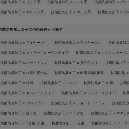
抗菌防臭加工
×
ピンク系
抗菌防臭加工
×
レッド系
抗菌防臭加工
×
グリ
抗菌防臭加工
×
オレンジ系
抗菌防臭加工
×
マルチ系
抗菌防臭加工
×
そ
抗菌防臭加工をその他の条件から探す
抗菌防臭加工
×
ワイヤー入り
抗菌防臭加工
×
ワイヤーなし
抗菌防臭加
抗菌防臭加工
×
ストラップオープンタイプ
抗菌防臭加工
×
カンタンオープ
抗菌防臭加工
×
ハーフトップ
抗菌防臭加工
×
授乳口あり
抗菌防臭加工
抗菌防臭加工
×
妊娠中期から
抗菌防臭加工
×
出産準備&後期
抗菌防臭加
抗菌防臭加工
×
綿混
抗菌防臭加工
×
シルク
抗菌防臭加工
×
麻
抗菌
抗菌防臭加工
×
セパレートタイプ
抗菌防臭加工
×
ワンピースタイプ
抗
抗菌防臭加工
×
クロップト
抗菌防臭加工
×
ショート・ハーフ
抗菌防臭
抗菌防臭加工
×
膝下丈
抗菌防臭加工
×
ロング丈
抗菌防臭加工
×
マキシ
抗菌防臭加工
×
7分袖8分袖
抗菌防臭加工
×
長袖
抗菌防臭加工
×
ノース