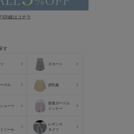
F!詳細はコチラ
探す
ツ
スカート
ーマル
授乳服
産後ガードル
ショーツ
インナー
レギンス
ミソール
タイツ