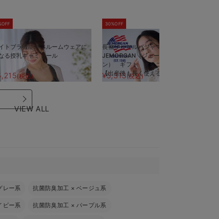
%OFF
30%OFF
5
イトブラ機能付 ルームウェアに
長袖サーマルパジャマ3点セット
半
なる授乳キャミソール
JEMORGAN（ジェーイーモーガ
J
ン） ギフト マタニティ・産後
ン
【出産後も長く使える】
【
5,215
¥5,313
¥
(税込)
(税込)
VIEW ALL
グレー系
抗菌防臭加工
×
ベージュ系
イビー系
抗菌防臭加工
×
パープル系