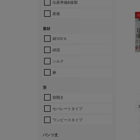
出産準備&後期
産後
3
素材
【
ト
綿100％
ニ
る
¥
綿混
シルク
麻
形
前開き
セパレートタイプ
ワンピースタイプ
パンツ丈