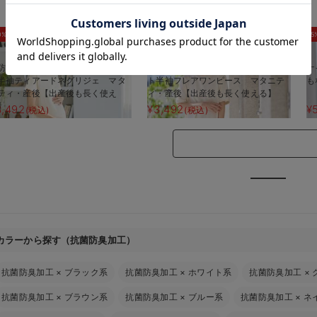
お気に入り商品を確認する
0%OFF
30%OFF
5
防汚加工】綿混やわらかスウェッ
【防汚加工】綿混やわらかスウェッ
ナ
半袖ティアードネグリジェ マタ
ト半袖フレアワンピース マタニテ
も
ティ・産後【出産後も長く使え
ィ・産後【出産後も長く使える】
】
3,492
¥3,492
¥
(税込)
(税込)
カラーから探す（抗菌防臭加工）
抗菌防臭加工
×
ブラック系
抗菌防臭加工
×
ホワイト系
抗菌防臭加工
×
抗菌防臭加工
×
ブラウン系
抗菌防臭加工
×
ブルー系
抗菌防臭加工
×
ネ