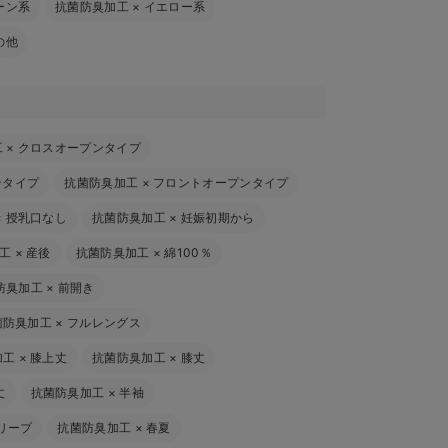
ーン系
抗菌防臭加工
×
イエロー系
の他
工
×
クロスオープンタイプ
ンタイプ
抗菌防臭加工
×
フロントオープンタイプ
×
授乳口なし
抗菌防臭加工
×
妊娠初期から
工
×
産後
抗菌防臭加工
×
綿100％
防臭加工
×
前開き
菌防臭加工
×
フルレングス
加工
×
膝上丈
抗菌防臭加工
×
膝丈
丈
抗菌防臭加工
×
半袖
リーブ
抗菌防臭加工
×
春夏