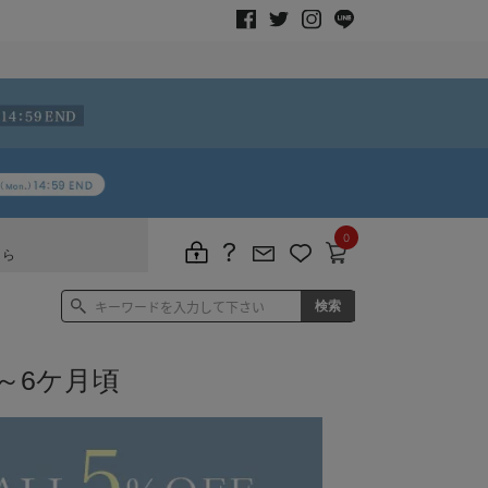
0
ちら
～6ケ月頃