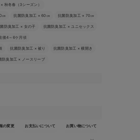
×
秋冬春（3シーズン）
0㎝
抗菌防臭加工
×
60㎝
抗菌防臭加工
×
70㎝
抗菌防臭加工
×
女の子
抗菌防臭加工
×
ユニセックス
生後4～6ケ月頃
頃
抗菌防臭加工
×
被り
抗菌防臭加工
×
横開き
菌防臭加工
×
ノースリーブ
報の変更
お支払いについて
お買い物について