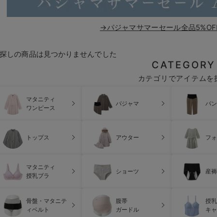
→パジャマサマーセール全品5%OF
探しの商品は見つかりませんでした
CATEGORY
カテゴリでアイテムを
マタニティ
パジャマ
パン
ワンピース
トップス
アウター
フォ
マタニティ
ショーツ
産褥
授乳ブラ
骨盤・マタニテ
腹帯
授乳
ィベルト
ガードル
キャ