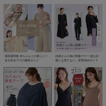
退院着特集 赤ちゃんとの新しい一
妊婦さんの為の喪服マナー 急な訃
歩を彩るママの服装ガイド
報にも慌てない。実用Q&Aガイド