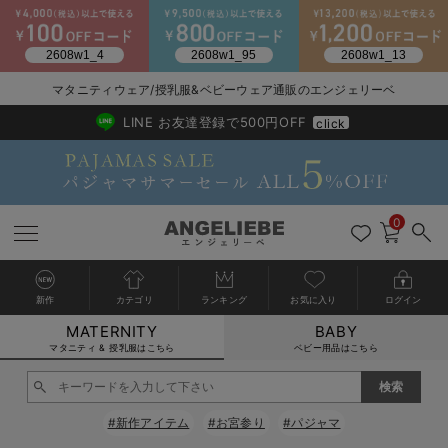
2026/NewArrival
送料495円(一部地域を除く) 7,700円以上で送料無料
マタニティウェア/授乳服&ベビーウェア通販のエンジェリーベ
LINE お友達登録で500円OFF
click
0
新作
カテゴリ
ランキング
お気に入り
ログイン
MATERNITY
BABY
戻る
戻る
戻る
戻る
戻る
戻る
戻る
戻る
戻る
戻る
戻る
戻る
戻る
戻る
戻る
戻る
戻る
戻る
戻る
戻る
戻る
戻る
戻る
戻る
戻る
戻る
戻る
戻る
戻る
戻る
戻る
カートに入れる
マタニティ & 授乳服はこちら
ベビー用品はこちら
マタニティウェア全て
マタニティ 下着・インナー全て
授乳服全て
マタニティ フォーマル全て
授乳用品全て
マタニティレッグウェア全て
マタニティ ボディケア全て
アウトレット全て
特集全て
再入荷全て
送料無料アイテム全て
ブラキャミ おまとめ
【37周年祭セール】
気温差別オススメアイ
マタニティウェア お
こだわりの履き心地！
出産準備応援割全て
春のマタニティワンピ
Gift Selection 
冬の冷え対策インナー
入院準備の持ち物チェ
冬のあったか特集全て
閉じる
マタニティ ワンピース
授乳ワンピース
マタニティ スーツ
妊婦用 抱き枕・授乳クッション
マタニティストッキング・タイツ
妊娠線クリーム
【アウトレット】ワンピース
抗菌防臭加工
再入荷｜インナー
授乳ブラ・マタニティブラ（マタニティインナー・産後用品）
ワンピース
【37周年祭セール】2
【15℃】3月下旬～
動きやすく着回しでき
強撚スムース(コスパ
【おまとめ割】パジャ
カジュアル
ジャケット派
マタニティパジャマ
【オフィスカジュアル
レギンスタイプ
【フォーマル】ワンピ
【ベビー】長袖
ハンカチ
快適ウェア10%OFF
セットアップ・ レイ
〜3,000円（税込）
薄くてあったか
入院してすぐ使うグッ
【冬のあったか特集】
#新作アイテム
#お宮参り
#パジャマ