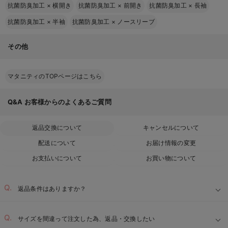
抗菌防臭加工
×
横開き
抗菌防臭加工
×
前開き
抗菌防臭加工
×
長袖
抗菌防臭加工
×
半袖
抗菌防臭加工
×
ノースリーブ
その他
マタニティのTOPページはこちら
Q&A
お客様からのよくあるご質問
返品交換について
キャンセルについて
配送について
お届け情報の変更
お支払いについて
お買い物について
返品条件はありますか？
サイズを間違って注文した為、返品・交換したい