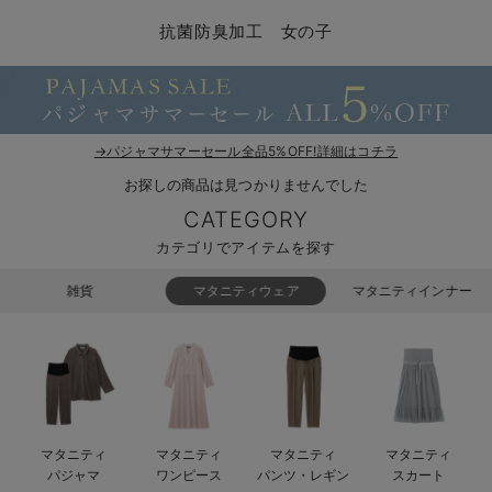
マタニティ パンツ
マタニティ ショーツ
授乳トップス
マタニティ オフィス 通勤服
授乳 ケープ
マタニティレギンス
【アウトレット】トップス・授乳トップス
透け防止
再入荷｜アウター
トップス
【37周年祭セール】4
【〜10℃】3月中旬
涼しくて可愛い「ワン
デニム
きれいめトップス派
マタニティインナー
【オフィスカジュアル
パンツタイプ
【フォーマル】ボトム
【ベビー】半袖
2WAYオール
Aライン ・フレアワ
〜5,000円（税込）
綿混素材
赤ちゃんへ使うもの
【冬のあったか特集】
抗菌防臭加工 女の子
マタニティ スカート
妊婦帯・腹帯・産前ガードル
マタニティ ドレス（結婚式・お呼ばれ）
【アウトレット】ボトムス
見えてもカワイイ
パンツ
レギンス
きれいめスカート派
ベビー
【フォーマル】トップ
【ベビー】グッズ
コンビ肌着
Iライン ・タイトシ
〜10,000円（税込）
腹巻・ひざ上パンツ
産後に使うグッズ
【冬のあったか特集】
マタニティ トップス
マタニティ 授乳 キャミソール
マタニティ フォーマル パンツ・ボトムス
【アウトレット】パジャマ
コットン素材
スカート
オフィス
きれいめ美脚パンツ派
短肌着
快適ウェア10%OFF
ジャンパースカート/
10,001円（税込）〜
保温&リカバリー
【冬のあったか特集】
マタニティ アウター（コート）・ママコート
産褥ショーツ
【アウトレット】インナー
冷房対策
パジャマ
ツィード派
セット
ワーク・オフィス
女の子におススメのギ
レギンス・タイツ
→パジャマサマーセール全品5%OFF!詳細はコチラ
お探しの商品は見つかりませんでした
骨盤・マタニティベルト （妊娠中・産後）
【アウトレット】ベビー
接触冷感素材
インナー
MAX55%OFF ブラッ
王道シンプル派
カジュアル
男の子におススメのギ
カップ付きインナー
CATEGORY
産後 ガードル インナー
Tシャツブラ
雑貨
セットアップ派
フォーマル / オケー
定番ギフト
あったか度◎
カテゴリでアイテムを探す
マタニティ 腹巻き
ブラトップ
ベビー
あったかアイテム｜ベ
もらって嬉しいギフト
裏起毛素材
雑貨
マタニティウェア
マタニティインナー
親子セット
かわいくておもしろい
快適機能ウェア特集 トップス
何枚あっても嬉しいア
快適機能ウェア特集 ボトムス
長く使えるアイテム
マタニティ
マタニティ
マタニティ
マタニティ
快適機能ウェア特集 パジャマ
お部屋映えアイテム
パジャマ
ワンピース
パンツ・レギン
スカート