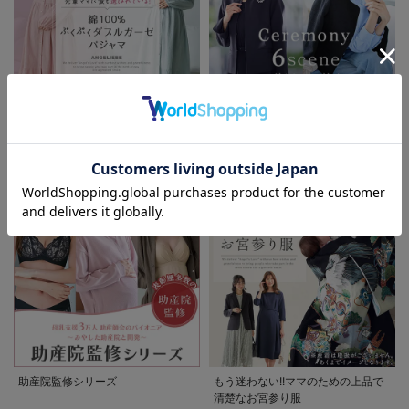
先輩ママに最も選ばれている!ぷく
着回しが効く最新ハレの日スタイル
お気に入り商品を確認する
ぷくダブルガーゼパジャマシリーズ
セレモニー6シーン
助産院監修シリーズ
もう迷わない!!ママのための上品で
清楚なお宮参り服