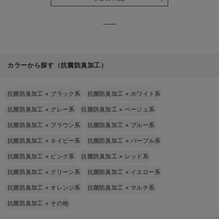
る】
【出産
える】
カラーから探す（抗菌防臭加工）
抗菌防臭加工
×
ブラック系
抗菌防臭加工
×
ホワイト系
抗菌防臭加工
×
グレー系
抗菌防臭加工
×
ベージュ系
抗菌防臭加工
×
ブラウン系
抗菌防臭加工
×
ブルー系
抗菌防臭加工
×
ネイビー系
抗菌防臭加工
×
パープル系
抗菌防臭加工
×
ピンク系
抗菌防臭加工
×
レッド系
抗菌防臭加工
×
グリーン系
抗菌防臭加工
×
イエロー系
抗菌防臭加工
×
オレンジ系
抗菌防臭加工
×
マルチ系
抗菌防臭加工
×
その他