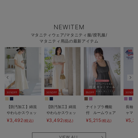
NEWITEM
マタニティウェア/マタニティ服/授乳服/
マタニティ用品の最新アイテム
30%OFF
30%OFF
5%OFF
30%OFF
【防汚加工】綿混
【防汚加工】綿混
ナイトブラ機能
長袖サ
やわらかスウェッ
やわらかスウェッ
付 ルームウェア
ャマ3
ト半袖ティアード
ト半袖フレアワン
にもなる授乳キャ
JEMO
¥3,492
¥3,492
¥5,215
¥5,3
(税込)
(税込)
(税込)
ネグリジェ マタ
ピース マタニテ
ミソール
ェーイ
ニティ・産後【出
ィ・産後【出産後
ン） 
産後も長く使え
も長く使える】
タニテ
VIEW ALL