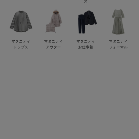
ス
erbaviva（エルバビーバ）
安心の日本製。先輩ママが買ってよかった！本当に必要な出産準備品
ハレの日に着るANGELIEBEのセレモニー
マタニティ
マタニティ
マタニティ
マタニティ
買って正解！高評価レビューアイテム
トップス
アウター
お仕事着
フォーマル
冬に可愛いニットがお得！
親子コーデ｜ママとベビーにおすすめ！
便利な育児家電
Gift Selection 出産祝い
ロンパースはいつからいつまで使う？選ぶポイントも解説！
保育園・入園準備特集
ファルスカ