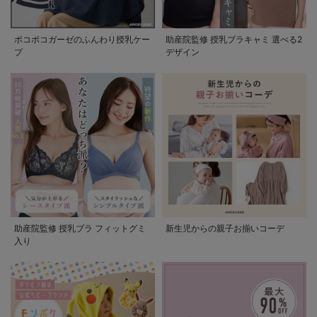
ポコポコガーゼのふんわり授乳ケー
助産院監修 授乳ブラキャミ 選べる2
プ
デザイン
助産院監修 授乳ブラ フィットグミ
新生児からの親子お揃いコーデ
入り