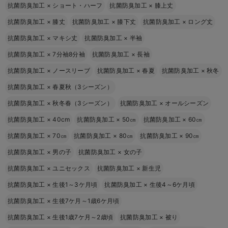
抗菌防臭加工
×
ショート・ハーフ
抗菌防臭加工
×
膝上丈
抗菌防臭加工
×
膝丈
抗菌防臭加工
×
膝下丈
抗菌防臭加工
×
ロング丈
抗菌防臭加工
×
マキシ丈
抗菌防臭加工
×
半袖
抗菌防臭加工
×
7分袖8分袖
抗菌防臭加工
×
長袖
抗菌防臭加工
×
ノースリーブ
抗菌防臭加工
×
春夏
抗菌防臭加工
×
秋冬
抗菌防臭加工
×
春夏秋（3シーズン）
抗菌防臭加工
×
秋冬春（3シーズン）
抗菌防臭加工
×
オールシーズン
抗菌防臭加工
×
40cm
抗菌防臭加工
×
50㎝
抗菌防臭加工
×
60㎝
抗菌防臭加工
×
70㎝
抗菌防臭加工
×
80㎝
抗菌防臭加工
×
90㎝
抗菌防臭加工
×
男の子
抗菌防臭加工
×
女の子
抗菌防臭加工
×
ユニセックス
抗菌防臭加工
×
新生児
抗菌防臭加工
×
生後1～3ケ月頃
抗菌防臭加工
×
生後4～6ケ月頃
抗菌防臭加工
×
生後7ケ月～1歳6ケ月頃
抗菌防臭加工
×
生後1歳7ケ月～2歳頃
抗菌防臭加工
×
被り