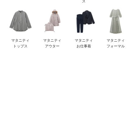
ス
ベビー リュック
erbaviva（エルバビーバ）
ベビー 小物
安心の日本製。先輩ママが買ってよかった！本当に必要な出産準備品
ハレの日に着るANGELIEBEのセレモニー
マタニティ
マタニティ
マタニティ
マタニティ
買って正解！高評価レビューアイテム
トップス
アウター
お仕事着
フォーマル
冬に可愛いニットがお得！
親子コーデ｜ママとベビーにおすすめ！
便利な育児家電
Gift Selection 出産祝い
ロンパースはいつからいつまで使う？選ぶポイントも解説！
保育園・入園準備特集
ファルスカ