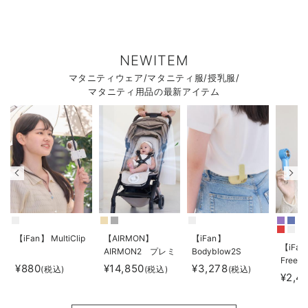
NEWITEM
マタニティウェア/マタニティ服/授乳服/
マタニティ用品の最新アイテム
【iFan】 MultiClip
【AIRMON】
【iFan】
【iFan
AIRMON2 プレミ
Bodyblow2S
Freeze
アム
¥880
¥14,850
¥3,278
(税込)
(税込)
(税込)
¥2,4