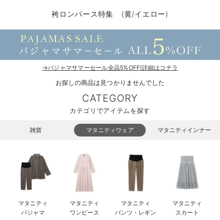
コンビ肌着・新生児/ベビー肌着
ベビー ワンピース
ベビー袴
ベビー ブランケット・タオルケット
子育て便利家電
抱っこ紐
夏のお役立ちベビーウェア
【アウトレット】トップス・授乳トップス
透け防止
再入荷｜アウター
トップス
【37周年祭セール】4
【〜10℃】3月中旬
涼しくて可愛い「ワン
デニム
きれいめトップス派
マタニティインナー
【オフィスカジュアル
パンツタイプ
【フォーマル】ボトム
【ベビー】半袖
2WAYオール
Aライン ・フレアワ
〜5,000円（税込）
綿混素材
赤ちゃんへ使うもの
【冬のあったか特集】
袴ロンパース特集 (黄/イエロー)
ツーウェイオール・2WAYオール（新生児）
ベビー パンツ
おくるみ（新生児）
プレイマット・ベビー マット
ベビーケープ
シンカーパイル特集
【アウトレット】ボトムス
見えてもカワイイ
パンツ
レギンス
きれいめスカート派
ベビー
【フォーマル】トップ
【ベビー】グッズ
コンビ肌着
Iライン ・タイトシ
〜10,000円（税込）
腹巻・ひざ上パンツ
産後に使うグッズ
【冬のあったか特集】
ベビー ブルマ
ベビー 雑貨 小物
ベビーの動物なりきり特集
【アウトレット】パジャマ
コットン素材
スカート
オフィス
きれいめ美脚パンツ派
短肌着
快適ウェア10%OFF
ジャンパースカート/
10,001円（税込）〜
保温&リカバリー
【冬のあったか特集】
ベビー スカート
ベビー安全グッズ
ベビー 夏のお役立ちグッズ特集
【アウトレット】インナー
冷房対策
パジャマ
ツィード派
セット
ワーク・オフィス
女の子におススメのギ
レギンス・タイツ
→パジャマサマーセール全品5%OFF!詳細はコチラ
お探しの商品は見つかりませんでした
ベビートップス
ベビーおもちゃ
【素材別】ベビーロンパース特集
【アウトレット】ベビー
接触冷感素材
インナー
MAX55%OFF ブラッ
王道シンプル派
カジュアル
男の子におススメのギ
カップ付きインナー
CATEGORY
ベビー アウター
メモリアルグッズ
袴ロンパース特集
Tシャツブラ
雑貨
セットアップ派
フォーマル / オケー
定番ギフト
あったか度◎
カテゴリでアイテムを探す
ベビー セットアップ
授乳・調乳・お食事
ブラトップ
ベビー
あったかアイテム｜ベ
もらって嬉しいギフト
裏起毛素材
雑貨
マタニティウェア
マタニティインナー
スタイ・よだれかけ（新生児・ベビー）
哺乳瓶
親子セット
かわいくておもしろい
ベビー帽子（新生児・乳児）
赤ちゃん 洗剤・洗濯用品・お掃除
快適機能ウェア特集 トップス
何枚あっても嬉しいア
新生児スリーパー・ベビーパジャマ
赤ちゃん お風呂・ベビースキンケア
快適機能ウェア特集 ボトムス
長く使えるアイテム
マタニティ
マタニティ
マタニティ
マタニティ
おむつ関連グッズ
快適機能ウェア特集 パジャマ
ベビーシューズ・ファーストシューズ・ベビー靴下
お部屋映えアイテム
パジャマ
ワンピース
パンツ・レギン
スカート