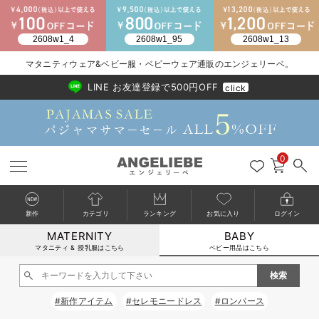
2026/NewArrival
送料495円(一部地域を除く) 7,700円以上で送料無料
マタニティウェア&ベビー服・ベビーウェア通販のエンジェリーベ。
LINE お友達登録で500円OFF
click
0
新作
カテゴリ
ランキング
お気に入り
ログイン
MATERNITY
BABY
戻る
戻る
戻る
戻る
戻る
戻る
戻る
戻る
戻る
戻る
戻る
戻る
戻る
戻る
戻る
戻る
戻る
戻る
戻る
戻る
戻る
戻る
戻る
戻る
戻る
戻る
戻る
戻る
戻る
戻る
戻る
カートに入れる
マタニティ & 授乳服はこちら
ベビー用品はこちら
新生児服全て
ベビー服全て
シーズンアイテム全て
ベビー・新生児 寝具全て
ベビー 雑貨全て
お出かけグッズ全て
ベビー｜季節の特集全て
アウトレット全て
特集全て
再入荷全て
送料無料アイテム全て
ブラキャミ おまとめ
【37周年祭セール】
気温差別オススメアイ
マタニティウェア お
こだわりの履き心地！
出産準備応援割全て
春のマタニティワンピ
Gift Selection 
冬の冷え対策インナー
入院準備の持ち物チェ
冬のあったか特集全て
閉じる
出産準備
ロンパース・カバーオール
甚平・浴衣
ベビーベッド・布団 （ベビー・新生児）
ベビーカー
猛暑からベビーを守るひんやりグッズ
【アウトレット】ワンピース
抗菌防臭加工
再入荷｜インナー
ベビーチェア（ハイローチェア）・ベビーラック
ワンピース
【37周年祭セール】2
【15℃】3月下旬～
動きやすく着回しでき
強撚スムース(コスパ
【おまとめ割】パジャ
カジュアル
ジャケット派
マタニティパジャマ
【オフィスカジュアル
レギンスタイプ
【フォーマル】ワンピ
【ベビー】長袖
ハンカチ
快適ウェア10%OFF
セットアップ・ レイ
〜3,000円（税込）
薄くてあったか
入院してすぐ使うグッ
【冬のあったか特集】
#新作アイテム
#セレモニードレス
#ロンパース