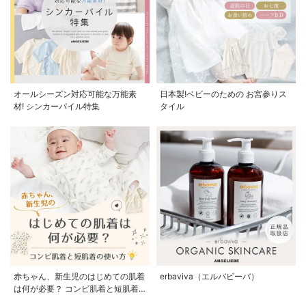
オールシーズン対応可能な万能素
日本製!ベビーのための お宮参りス
材! シンカーパイル特集
タイル
赤ちゃん、新生児のはじめての肌着
erbaviva（エルバビーバ）
は何が必要？ コンビ肌着と短肌着
の使い方