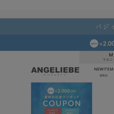
M
マタニ
NEWITEM
新商品