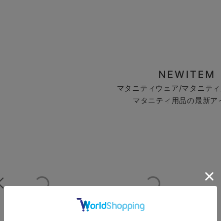
NEWITEM
マタニティウェア/マタニティ
マタニティ用品の最新ア