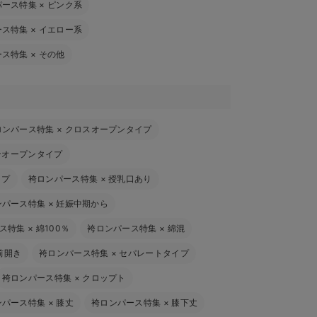
パース特集
×
ピンク系
ース特集
×
イエロー系
ース特集
×
その他
ロンパース特集
×
クロスオープンタイプ
ンオープンタイプ
ップ
袴ロンパース特集
×
授乳口あり
ンパース特集
×
妊娠中期から
ス特集
×
綿100％
袴ロンパース特集
×
綿混
前開き
袴ロンパース特集
×
セパレートタイプ
袴ロンパース特集
×
クロップト
ンパース特集
×
膝丈
袴ロンパース特集
×
膝下丈