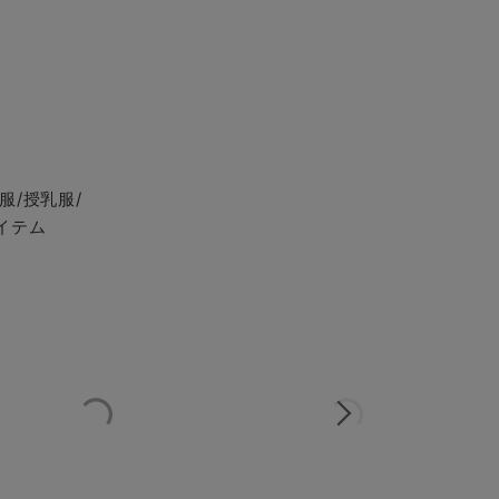
服/授乳服/
イテム