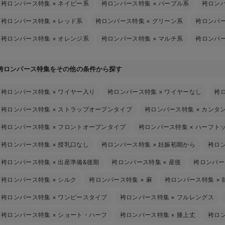
袴ロンパース特集
×
ネイビー系
袴ロンパース特集
×
パープル系
袴ロン
袴ロンパース特集
×
レッド系
袴ロンパース特集
×
グリーン系
袴ロンパ
袴ロンパース特集
×
オレンジ系
袴ロンパース特集
×
マルチ系
袴ロンパ
袴ロンパース特集をその他の条件から探す
袴ロンパース特集
×
ワイヤー入り
袴ロンパース特集
×
ワイヤーなし
袴
袴ロンパース特集
×
ストラップオープンタイプ
袴ロンパース特集
×
カンタ
袴ロンパース特集
×
フロントオープンタイプ
袴ロンパース特集
×
ハーフト
袴ロンパース特集
×
授乳口なし
袴ロンパース特集
×
妊娠初期から
袴ロ
袴ロンパース特集
×
出産準備&後期
袴ロンパース特集
×
産後
袴ロンパー
袴ロンパース特集
×
シルク
袴ロンパース特集
×
麻
袴ロンパース特集
×
袴ロンパース特集
×
ワンピースタイプ
袴ロンパース特集
×
フルレングス
袴ロンパース特集
×
ショート・ハーフ
袴ロンパース特集
×
膝上丈
袴ロ