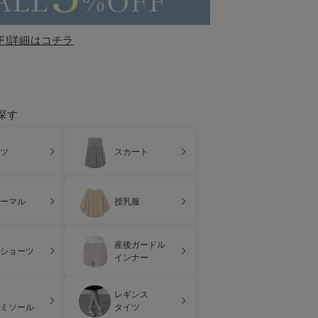
F!詳細はコチラ
探す
ツ
スカート
ーマル
授乳服
産後ガードル
ショーツ
インナー
レギンス
ミソール
タイツ