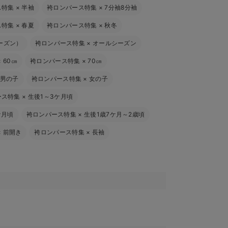
ス特集
×
半袖
袴ロンパース特集
×
7分袖8分袖
ス特集
×
春夏
袴ロンパース特集
×
秋冬
ーズン）
袴ロンパース特集
×
オールシーズン
×
60㎝
袴ロンパース特集
×
70㎝
男の子
袴ロンパース特集
×
女の子
ース特集
×
生後1～3ケ月頃
ケ月頃
袴ロンパース特集
×
生後1歳7ケ月～2歳頃
×
前開き
袴ロンパース特集
×
長袖