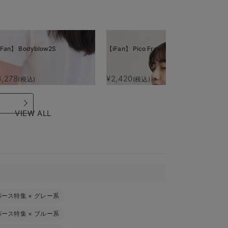
Fan】 Bodyblow2S
【iFan】 Pico Freeze
【i
3,278
¥2,420
¥
(税込)
(税込)
VIEW ALL
パース特集
×
グレー系
パース特集
×
ブルー系