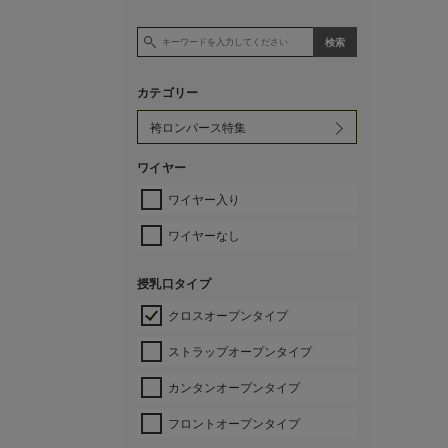
カテゴリー
ワイヤー
ワイヤー入り
ワイヤーなし
授乳口タイプ
クロスオープンタイプ
ストラップオープンタイプ
カンタンオープンタイプ
フロントオープンタイプ