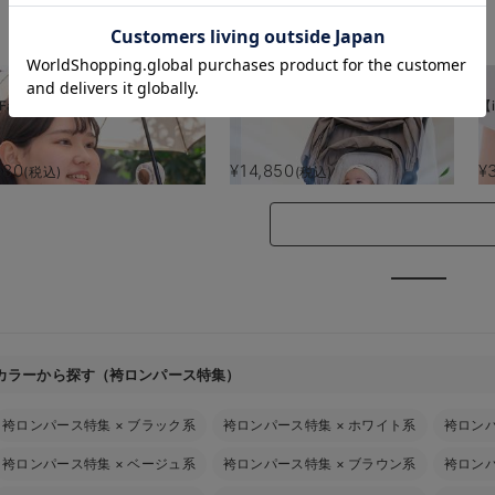
お気に入り商品を確認する
Fan】 MultiClip
【AIRMON】AIRMON2 プレミアム
【i
880
¥14,850
¥
(税込)
(税込)
カラーから探す（袴ロンパース特集）
袴ロンパース特集
×
ブラック系
袴ロンパース特集
×
ホワイト系
袴ロン
袴ロンパース特集
×
ベージュ系
袴ロンパース特集
×
ブラウン系
袴ロン