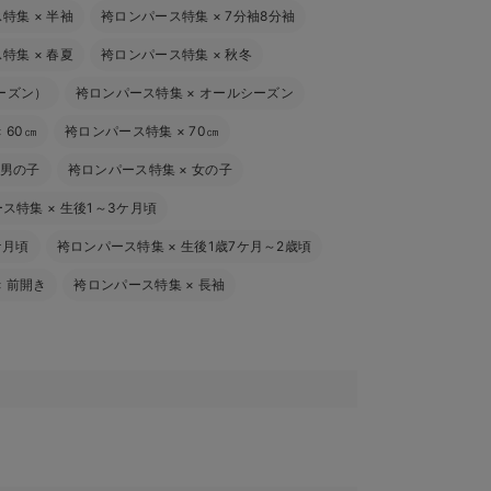
ス特集
×
半袖
袴ロンパース特集
×
7分袖8分袖
ス特集
×
春夏
袴ロンパース特集
×
秋冬
ーズン）
袴ロンパース特集
×
オールシーズン
×
60㎝
袴ロンパース特集
×
70㎝
男の子
袴ロンパース特集
×
女の子
ース特集
×
生後1～3ケ月頃
ケ月頃
袴ロンパース特集
×
生後1歳7ケ月～2歳頃
×
前開き
袴ロンパース特集
×
長袖