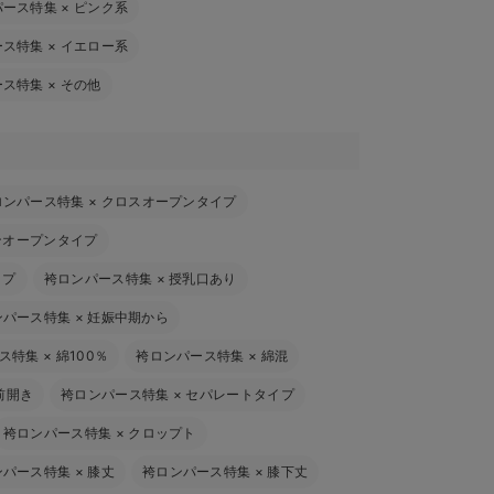
パース特集
×
ピンク系
ース特集
×
イエロー系
ース特集
×
その他
ロンパース特集
×
クロスオープンタイプ
ンオープンタイプ
ップ
袴ロンパース特集
×
授乳口あり
ンパース特集
×
妊娠中期から
ス特集
×
綿100％
袴ロンパース特集
×
綿混
前開き
袴ロンパース特集
×
セパレートタイプ
袴ロンパース特集
×
クロップト
ンパース特集
×
膝丈
袴ロンパース特集
×
膝下丈