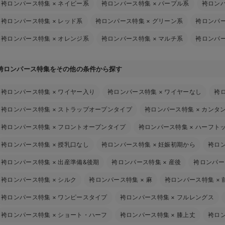
袴ロンパース特集
×
ネイビー系
袴ロンパース特集
×
パープル系
袴ロン
袴ロンパース特集
×
レッド系
袴ロンパース特集
×
グリーン系
袴ロンパ
袴ロンパース特集
×
オレンジ系
袴ロンパース特集
×
マルチ系
袴ロンパ
袴ロンパース特集をその他の条件から探す
袴ロンパース特集
×
ワイヤー入り
袴ロンパース特集
×
ワイヤーなし
袴
袴ロンパース特集
×
ストラップオープンタイプ
袴ロンパース特集
×
カンタ
袴ロンパース特集
×
フロントオープンタイプ
袴ロンパース特集
×
ハーフト
袴ロンパース特集
×
授乳口なし
袴ロンパース特集
×
妊娠初期から
袴ロ
袴ロンパース特集
×
出産準備&後期
袴ロンパース特集
×
産後
袴ロンパー
袴ロンパース特集
×
シルク
袴ロンパース特集
×
麻
袴ロンパース特集
×
袴ロンパース特集
×
ワンピースタイプ
袴ロンパース特集
×
フルレングス
袴ロンパース特集
×
ショート・ハーフ
袴ロンパース特集
×
膝上丈
袴ロ