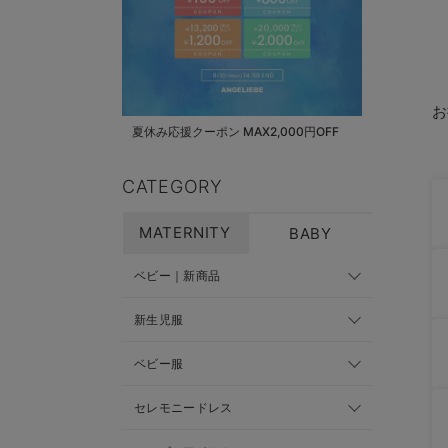
お
夏休み応援クーポン MAX2,000円OFF
CATEGORY
MATERNITY
BABY
ベビー｜新商品
新生児服
ベビー服
セレモニードレス