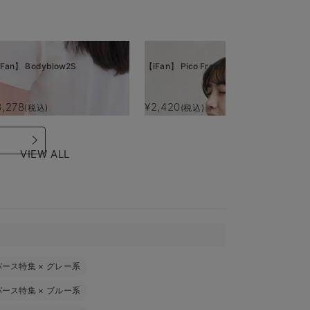
Fan】 Bodyblow2S
【iFan】 Pico Freeze
【i
3,278
¥2,420
¥
(税込)
(税込)
VIEW ALL
パース特集
×
グレー系
パース特集
×
ブルー系