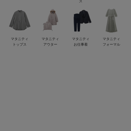
ス
ベビー リュック
erbaviva（エルバビーバ）
ベビー 小物
安心の日本製。先輩ママが買ってよかった！本当に必要な出産準備品
ハレの日に着るANGELIEBEのセレモニー
マタニティ
マタニティ
マタニティ
マタニティ
買って正解！高評価レビューアイテム
トップス
アウター
お仕事着
フォーマル
冬に可愛いニットがお得！
親子コーデ｜ママとベビーにおすすめ！
便利な育児家電
Gift Selection 出産祝い
ロンパースはいつからいつまで使う？選ぶポイントも解説！
保育園・入園準備特集
ファルスカ