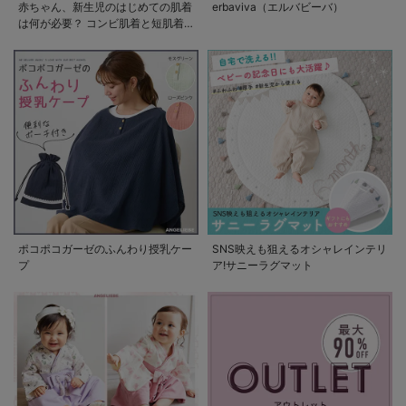
赤ちゃん、新生児のはじめての肌着
erbaviva（エルバビーバ）
は何が必要？ コンビ肌着と短肌着
の使い方
ポコポコガーゼのふんわり授乳ケー
SNS映えも狙えるオシャレインテリ
プ
ア!サニーラグマット