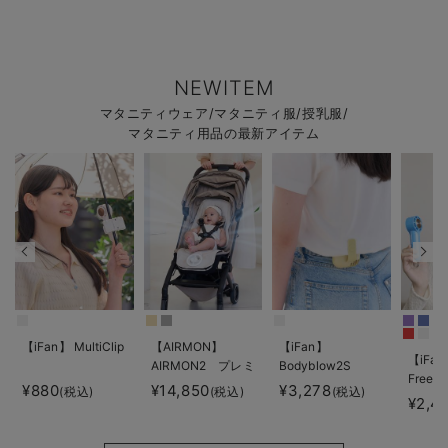
NEWITEM
マタニティウェア/マタニティ服/授乳服/
マタニティ用品の最新アイテム
【iFan】 MultiClip
【AIRMON】
【iFan】
【iFan
AIRMON2 プレミ
Bodyblow2S
Freeze
アム
¥880
¥14,850
¥3,278
(税込)
(税込)
(税込)
¥2,4