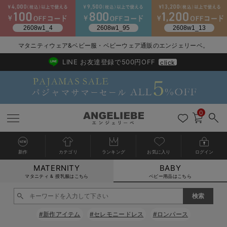
2026/NewArrival
送料495円(一部地域を除く) 7,700円以上で送料無料
マタニティウェア&ベビー服・ベビーウェア通販のエンジェリーベ。
LINE お友達登録で500円OFF
click
0
新作
カテゴリ
ランキング
お気に入り
ログイン
MATERNITY
BABY
戻る
戻る
戻る
戻る
戻る
戻る
戻る
戻る
戻る
戻る
戻る
戻る
戻る
戻る
戻る
戻る
戻る
戻る
戻る
戻る
戻る
戻る
戻る
戻る
戻る
戻る
戻る
戻る
戻る
戻る
戻る
カートに入れる
マタニティ & 授乳服はこちら
ベビー用品はこちら
新生児服全て
ベビー服全て
シーズンアイテム全て
ベビー・新生児 寝具全て
ベビー 雑貨全て
お出かけグッズ全て
ベビー｜季節の特集全て
アウトレット全て
特集全て
再入荷全て
送料無料アイテム全て
ブラキャミ おまとめ
【37周年祭セール】
気温差別オススメアイ
マタニティウェア お
こだわりの履き心地！
出産準備応援割全て
春のマタニティワンピ
Gift Selection 
冬の冷え対策インナー
入院準備の持ち物チェ
冬のあったか特集全て
閉じる
出産準備
ロンパース・カバーオール
甚平・浴衣
ベビーベッド・布団 （ベビー・新生児）
ベビーカー
猛暑からベビーを守るひんやりグッズ
【アウトレット】ワンピース
抗菌防臭加工
再入荷｜インナー
ベビーチェア（ハイローチェア）・ベビーラック
ワンピース
【37周年祭セール】2
【15℃】3月下旬～
動きやすく着回しでき
強撚スムース(コスパ
【おまとめ割】パジャ
カジュアル
ジャケット派
マタニティパジャマ
【オフィスカジュアル
レギンスタイプ
【フォーマル】ワンピ
【ベビー】長袖
ハンカチ
快適ウェア10%OFF
セットアップ・ レイ
〜3,000円（税込）
薄くてあったか
入院してすぐ使うグッ
【冬のあったか特集】
#新作アイテム
#セレモニードレス
#ロンパース