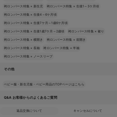
袴ロンパース特集
×
新生児
袴ロンパース特集
×
生後1～3ケ月頃
袴ロンパース特集
×
生後4～6ケ月頃
袴ロンパース特集
×
生後7ケ月～1歳6ケ月頃
袴ロンパース特集
×
生後1歳7ケ月～2歳頃
袴ロンパース特集
×
被り
袴ロンパース特集
×
横開き
袴ロンパース特集
×
前開き
袴ロンパース特集
×
長袖
袴ロンパース特集
×
半袖
袴ロンパース特集
×
ノースリーブ
その他
ベビー服・新生児服・ベビー用品のTOPページはこちら
Q&A
お客様からのよくあるご質問
返品交換について
キャンセルについて