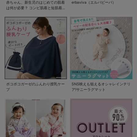
赤ちゃん、新生児のはじめての肌着
erbaviva（エルバビーバ）
は何が必要？ コンビ肌着と短肌着
の使い方
ポコポコガーゼのふんわり授乳ケー
SNS映えも狙えるオシャレインテリ
プ
ア!サニーラグマット