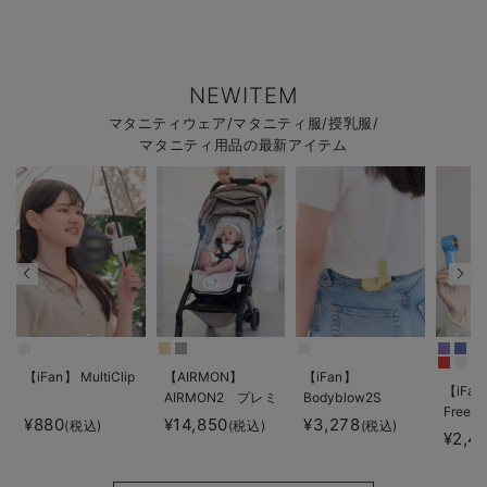
NEWITEM
マタニティウェア/マタニティ服/授乳服/
マタニティ用品の最新アイテム
【iFan】 MultiClip
【AIRMON】
【iFan】
【iFan
AIRMON2 プレミ
Bodyblow2S
Freeze
アム
¥880
¥14,850
¥3,278
(税込)
(税込)
(税込)
¥2,4