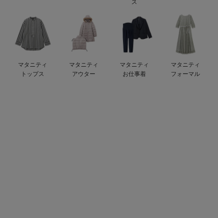
ス
ベビー リュック
erbaviva（エルバビーバ）
ベビー 小物
安心の日本製。先輩ママが買ってよかった！本当に必要な出産準備品
ハレの日に着るANGELIEBEのセレモニー
マタニティ
マタニティ
マタニティ
マタニティ
買って正解！高評価レビューアイテム
トップス
アウター
お仕事着
フォーマル
冬に可愛いニットがお得！
親子コーデ｜ママとベビーにおすすめ！
便利な育児家電
Gift Selection 出産祝い
ロンパースはいつからいつまで使う？選ぶポイントも解説！
保育園・入園準備特集
ファルスカ