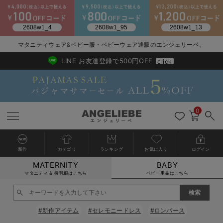
2026/NewArrival
送料495円(一部地域を除く) 7,700円以上で送料無料
マタニティウェア&ベビー服・ベビーウェア通販のエンジェリーベ。
LINE お友達登録で500円OFF
click
0
新作
カテゴリ
ランキング
お気に入り
ログイン
MATERNITY
BABY
戻る
戻る
戻る
戻る
戻る
戻る
戻る
戻る
戻る
戻る
戻る
戻る
戻る
戻る
戻る
戻る
戻る
戻る
戻る
戻る
戻る
戻る
戻る
戻る
戻る
戻る
戻る
戻る
戻る
戻る
戻る
カートに入れる
マタニティ & 授乳服はこちら
ベビー用品はこちら
新生児服全て
ベビー服全て
シーズンアイテム全て
ベビー・新生児 寝具全て
ベビー 雑貨全て
お出かけグッズ全て
ベビー｜季節の特集全て
アウトレット全て
特集全て
再入荷全て
送料無料アイテム全て
ブラキャミ おまとめ
【37周年祭セール】
気温差別オススメアイ
マタニティウェア お
こだわりの履き心地！
出産準備応援割全て
春のマタニティワンピ
Gift Selection 
冬の冷え対策インナー
入院準備の持ち物チェ
冬のあったか特集全て
閉じる
出産準備
ロンパース・カバーオール
甚平・浴衣
ベビーベッド・布団 （ベビー・新生児）
ベビーカー
猛暑からベビーを守るひんやりグッズ
【アウトレット】ワンピース
抗菌防臭加工
再入荷｜インナー
ベビーチェア（ハイローチェア）・ベビーラック
ワンピース
【37周年祭セール】2
【15℃】3月下旬～
動きやすく着回しでき
強撚スムース(コスパ
【おまとめ割】パジャ
カジュアル
ジャケット派
マタニティパジャマ
【オフィスカジュアル
レギンスタイプ
【フォーマル】ワンピ
【ベビー】長袖
ハンカチ
快適ウェア10%OFF
セットアップ・ レイ
〜3,000円（税込）
薄くてあったか
入院してすぐ使うグッ
【冬のあったか特集】
#新作アイテム
#セレモニードレス
#ロンパース