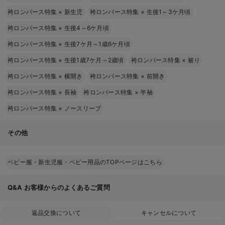
袴ロンパース特集
×
新生児
袴ロンパース特集
×
生後1～3ケ月頃
袴ロンパース特集
×
生後4～6ケ月頃
袴ロンパース特集
×
生後7ケ月～1歳6ケ月頃
袴ロンパース特集
×
生後1歳7ケ月～2歳頃
袴ロンパース特集
×
被り
袴ロンパース特集
×
横開き
袴ロンパース特集
×
前開き
袴ロンパース特集
×
長袖
袴ロンパース特集
×
半袖
袴ロンパース特集
×
ノースリーブ
その他
ベビー服・新生児服・ベビー用品のTOPページはこちら
Q&A
お客様からのよくあるご質問
返品交換について
キャンセルについて