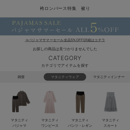
コンビ肌着・新生児/ベビー肌着
ベビー ワンピース
ベビー袴
ベビー ブランケット・タオルケット
子育て便利家電
抱っこ紐
夏のお役立ちベビーウェア
【アウトレット】トップス・授乳トップス
透け防止
再入荷｜アウター
トップス
【37周年祭セール】4
【〜10℃】3月中旬
涼しくて可愛い「ワン
デニム
きれいめトップス派
マタニティインナー
【オフィスカジュアル
パンツタイプ
【フォーマル】ボトム
【ベビー】半袖
2WAYオール
Aライン ・フレアワ
〜5,000円（税込）
綿混素材
赤ちゃんへ使うもの
【冬のあったか特集】
袴ロンパース特集 被り
ツーウェイオール・2WAYオール（新生児）
ベビー パンツ
おくるみ（新生児）
プレイマット・ベビー マット
ベビーケープ
シンカーパイル特集
【アウトレット】ボトムス
見えてもカワイイ
パンツ
レギンス
きれいめスカート派
ベビー
【フォーマル】トップ
【ベビー】グッズ
コンビ肌着
Iライン ・タイトシ
〜10,000円（税込）
腹巻・ひざ上パンツ
産後に使うグッズ
【冬のあったか特集】
ベビー ブルマ
ベビー 雑貨 小物
ベビーの動物なりきり特集
【アウトレット】パジャマ
コットン素材
スカート
オフィス
きれいめ美脚パンツ派
短肌着
快適ウェア10%OFF
ジャンパースカート/
10,001円（税込）〜
保温&リカバリー
【冬のあったか特集】
ベビー スカート
ベビー安全グッズ
ベビー 夏のお役立ちグッズ特集
【アウトレット】インナー
冷房対策
パジャマ
ツィード派
セット
ワーク・オフィス
女の子におススメのギ
レギンス・タイツ
→パジャマサマーセール全品5%OFF!詳細はコチラ
お探しの商品は見つかりませんでした
ベビートップス
ベビーおもちゃ
【素材別】ベビーロンパース特集
【アウトレット】ベビー
接触冷感素材
インナー
MAX55%OFF ブラッ
王道シンプル派
カジュアル
男の子におススメのギ
カップ付きインナー
CATEGORY
ベビー アウター
メモリアルグッズ
袴ロンパース特集
Tシャツブラ
雑貨
セットアップ派
フォーマル / オケー
定番ギフト
あったか度◎
カテゴリでアイテムを探す
ベビー セットアップ
授乳・調乳・お食事
ブラトップ
ベビー
あったかアイテム｜ベ
もらって嬉しいギフト
裏起毛素材
雑貨
マタニティウェア
マタニティインナー
スタイ・よだれかけ（新生児・ベビー）
哺乳瓶
親子セット
かわいくておもしろい
ベビー帽子（新生児・乳児）
赤ちゃん 洗剤・洗濯用品・お掃除
快適機能ウェア特集 トップス
何枚あっても嬉しいア
新生児スリーパー・ベビーパジャマ
赤ちゃん お風呂・ベビースキンケア
快適機能ウェア特集 ボトムス
長く使えるアイテム
マタニティ
マタニティ
マタニティ
マタニティ
おむつ関連グッズ
快適機能ウェア特集 パジャマ
ベビーシューズ・ファーストシューズ・ベビー靴下
お部屋映えアイテム
パジャマ
ワンピース
パンツ・レギン
スカート