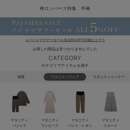
コンビ肌着・新生児/ベビー肌着
ベビー ワンピース
ベビー袴
ベビー ブランケット・タオルケット
子育て便利家電
抱っこ紐
夏のお役立ちベビーウェア
【アウトレット】トップス・授乳トップス
透け防止
再入荷｜アウター
トップス
【37周年祭セール】4
【〜10℃】3月中旬
涼しくて可愛い「ワン
デニム
きれいめトップス派
マタニティインナー
【オフィスカジュアル
パンツタイプ
【フォーマル】ボトム
【ベビー】半袖
2WAYオール
Aライン ・フレアワ
〜5,000円（税込）
綿混素材
赤ちゃんへ使うもの
【冬のあったか特集】
袴ロンパース特集 半袖
ツーウェイオール・2WAYオール（新生児）
ベビー パンツ
おくるみ（新生児）
プレイマット・ベビー マット
ベビーケープ
シンカーパイル特集
【アウトレット】ボトムス
見えてもカワイイ
パンツ
レギンス
きれいめスカート派
ベビー
【フォーマル】トップ
【ベビー】グッズ
コンビ肌着
Iライン ・タイトシ
〜10,000円（税込）
腹巻・ひざ上パンツ
産後に使うグッズ
【冬のあったか特集】
ベビー ブルマ
ベビー 雑貨 小物
ベビーの動物なりきり特集
【アウトレット】パジャマ
コットン素材
スカート
オフィス
きれいめ美脚パンツ派
短肌着
快適ウェア10%OFF
ジャンパースカート/
10,001円（税込）〜
保温&リカバリー
【冬のあったか特集】
ベビー スカート
ベビー安全グッズ
ベビー 夏のお役立ちグッズ特集
【アウトレット】インナー
冷房対策
パジャマ
ツィード派
セット
ワーク・オフィス
女の子におススメのギ
レギンス・タイツ
→パジャマサマーセール全品5%OFF!詳細はコチラ
お探しの商品は見つかりませんでした
ベビートップス
ベビーおもちゃ
【素材別】ベビーロンパース特集
【アウトレット】ベビー
接触冷感素材
インナー
MAX55%OFF ブラッ
王道シンプル派
カジュアル
男の子におススメのギ
カップ付きインナー
CATEGORY
ベビー アウター
メモリアルグッズ
袴ロンパース特集
Tシャツブラ
雑貨
セットアップ派
フォーマル / オケー
定番ギフト
あったか度◎
カテゴリでアイテムを探す
ベビー セットアップ
授乳・調乳・お食事
ブラトップ
ベビー
あったかアイテム｜ベ
もらって嬉しいギフト
裏起毛素材
雑貨
マタニティウェア
マタニティインナー
スタイ・よだれかけ（新生児・ベビー）
哺乳瓶
親子セット
かわいくておもしろい
ベビー帽子（新生児・乳児）
赤ちゃん 洗剤・洗濯用品・お掃除
快適機能ウェア特集 トップス
何枚あっても嬉しいア
新生児スリーパー・ベビーパジャマ
赤ちゃん お風呂・ベビースキンケア
快適機能ウェア特集 ボトムス
長く使えるアイテム
マタニティ
マタニティ
マタニティ
マタニティ
おむつ関連グッズ
快適機能ウェア特集 パジャマ
ベビーシューズ・ファーストシューズ・ベビー靴下
お部屋映えアイテム
パジャマ
ワンピース
パンツ・レギン
スカート