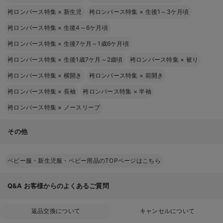
袴ロンパース特集
×
新生児
袴ロンパース特集
×
生後1～3ケ月頃
袴ロンパース特集
×
生後4～6ケ月頃
袴ロンパース特集
×
生後7ケ月～1歳6ケ月頃
袴ロンパース特集
×
生後1歳7ケ月～2歳頃
袴ロンパース特集
×
被り
袴ロンパース特集
×
横開き
袴ロンパース特集
×
前開き
袴ロンパース特集
×
長袖
袴ロンパース特集
×
半袖
袴ロンパース特集
×
ノースリーブ
その他
ベビー服・新生児服・ベビー用品のTOPページはこちら
Q&A
お客様からのよくあるご質問
返品交換について
キャンセルについて