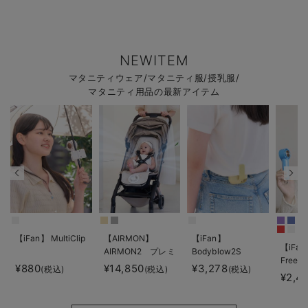
NEWITEM
マタニティウェア/マタニティ服/授乳服/
マタニティ用品の最新アイテム
【iFan】 MultiClip
【AIRMON】
【iFan】
【iFan
AIRMON2 プレミ
Bodyblow2S
Freeze
アム
¥880
¥14,850
¥3,278
(税込)
(税込)
(税込)
¥2,4