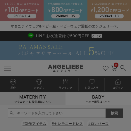
2026/NewArrival
送料495円(一部地域を除く) 7,700円以上で送料無料
マタニティウェア&ベビー服・ベビーウェア通販のエンジェリーベ。
LINE お友達登録で500円OFF
click
0
新作
カテゴリ
ランキング
お気に入り
ログイン
MATERNITY
BABY
戻る
戻る
戻る
戻る
戻る
戻る
戻る
戻る
戻る
戻る
戻る
戻る
戻る
戻る
戻る
戻る
戻る
戻る
戻る
戻る
戻る
戻る
戻る
戻る
戻る
戻る
戻る
戻る
戻る
戻る
戻る
カートに入れる
マタニティ & 授乳服はこちら
ベビー用品はこちら
新生児服全て
ベビー服全て
シーズンアイテム全て
ベビー・新生児 寝具全て
ベビー 雑貨全て
お出かけグッズ全て
ベビー｜季節の特集全て
アウトレット全て
特集全て
再入荷全て
送料無料アイテム全て
ブラキャミ おまとめ
【37周年祭セール】
気温差別オススメアイ
マタニティウェア お
こだわりの履き心地！
出産準備応援割全て
春のマタニティワンピ
Gift Selection 
冬の冷え対策インナー
入院準備の持ち物チェ
冬のあったか特集全て
閉じる
出産準備
ロンパース・カバーオール
甚平・浴衣
ベビーベッド・布団 （ベビー・新生児）
ベビーカー
猛暑からベビーを守るひんやりグッズ
【アウトレット】ワンピース
抗菌防臭加工
再入荷｜インナー
ベビーチェア（ハイローチェア）・ベビーラック
ワンピース
【37周年祭セール】2
【15℃】3月下旬～
動きやすく着回しでき
強撚スムース(コスパ
【おまとめ割】パジャ
カジュアル
ジャケット派
マタニティパジャマ
【オフィスカジュアル
レギンスタイプ
【フォーマル】ワンピ
【ベビー】長袖
ハンカチ
快適ウェア10%OFF
セットアップ・ レイ
〜3,000円（税込）
薄くてあったか
入院してすぐ使うグッ
【冬のあったか特集】
#新作アイテム
#セレモニードレス
#ロンパース