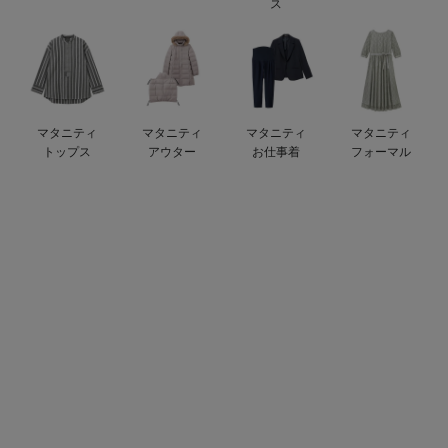
ス
ベビー リュック
erbaviva（エルバビーバ）
ベビー 小物
安心の日本製。先輩ママが買ってよかった！本当に必要な出産準備品
ハレの日に着るANGELIEBEのセレモニー
マタニティ
マタニティ
マタニティ
マタニティ
買って正解！高評価レビューアイテム
トップス
アウター
お仕事着
フォーマル
冬に可愛いニットがお得！
親子コーデ｜ママとベビーにおすすめ！
便利な育児家電
Gift Selection 出産祝い
ロンパースはいつからいつまで使う？選ぶポイントも解説！
保育園・入園準備特集
ファルスカ