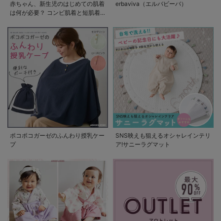
赤ちゃん、新生児のはじめての肌着
erbaviva（エルバビーバ）
は何が必要？ コンビ肌着と短肌着
の使い方
ポコポコガーゼのふんわり授乳ケー
SNS映えも狙えるオシャレインテリ
プ
ア!サニーラグマット