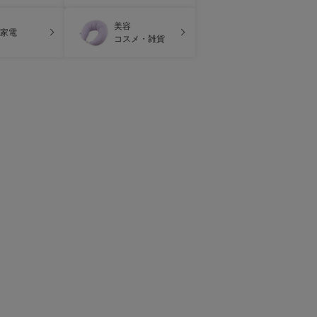
美容
家電
コスメ・雑貨