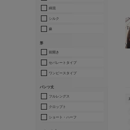
綿混
シルク
【i
麻
形
¥
前開き
セパレートタイプ
ワンピースタイプ
パンツ丈
フルレングス
クロップト
ショート・ハーフ