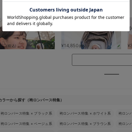
お気に入り商品を確認する
Fan】 MultiClip
【AIRMON】AIRMON2 プレミアム
【i
880
¥14,850
¥
(税込)
(税込)
カラーから探す（袴ロンパース特集）
袴ロンパース特集
×
ブラック系
袴ロンパース特集
×
ホワイト系
袴ロン
袴ロンパース特集
×
ベージュ系
袴ロンパース特集
×
ブラウン系
袴ロン