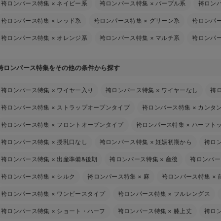
袴ロンパース特集
×
ネイビー系
袴ロンパース特集
×
パープル系
袴ロン
袴ロンパース特集
×
レッド系
袴ロンパース特集
×
グリーン系
袴ロンパ
袴ロンパース特集
×
オレンジ系
袴ロンパース特集
×
マルチ系
袴ロンパ
袴ロンパース特集をその他の条件から探す
袴ロンパース特集
×
ワイヤー入り
袴ロンパース特集
×
ワイヤーなし
袴
袴ロンパース特集
×
ストラップオープンタイプ
袴ロンパース特集
×
カンタ
袴ロンパース特集
×
フロントオープンタイプ
袴ロンパース特集
×
ハーフト
袴ロンパース特集
×
授乳口なし
袴ロンパース特集
×
妊娠初期から
袴ロ
袴ロンパース特集
×
出産準備&後期
袴ロンパース特集
×
産後
袴ロンパー
袴ロンパース特集
×
シルク
袴ロンパース特集
×
麻
袴ロンパース特集
×
袴ロンパース特集
×
ワンピースタイプ
袴ロンパース特集
×
フルレングス
袴ロンパース特集
×
ショート・ハーフ
袴ロンパース特集
×
膝上丈
袴ロ