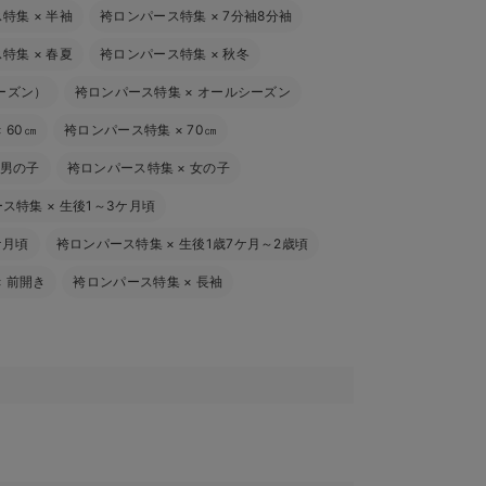
ス特集
×
半袖
袴ロンパース特集
×
7分袖8分袖
ス特集
×
春夏
袴ロンパース特集
×
秋冬
ーズン）
袴ロンパース特集
×
オールシーズン
×
60㎝
袴ロンパース特集
×
70㎝
男の子
袴ロンパース特集
×
女の子
ース特集
×
生後1～3ケ月頃
ケ月頃
袴ロンパース特集
×
生後1歳7ケ月～2歳頃
×
前開き
袴ロンパース特集
×
長袖