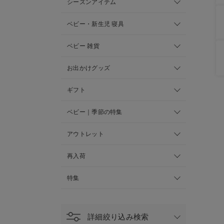
シーズンアイテム
ベビー・新生児 寝具
ベビー 雑貨
お出かけグッズ
ギフト
ベビー｜季節の特集
アウトレット
再入荷
特集
詳細絞り込み検索