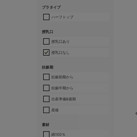
ブラタイプ
ハーフトップ
授乳口
授乳口あり
授乳口なし
妊娠期
妊娠初期から
妊娠中期から
出産準備&後期
産後
素材
綿100％