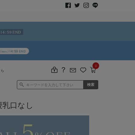
0
ちら
授乳口なし