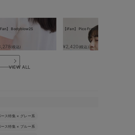
Fan】 Bodyblow2S
【iFan】 Pico Freeze
【i
3,278
¥2,420
¥
(税込)
(税込)
VIEW ALL
パース特集
×
グレー系
パース特集
×
ブルー系