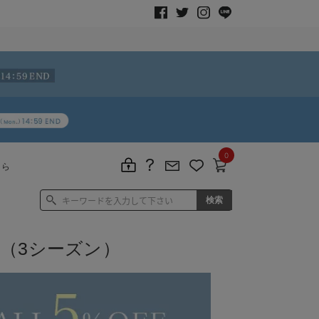
0
ちら
（3シーズン）