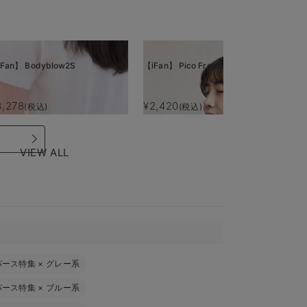
Fan】 Bodyblow2S
【iFan】 Pico Freeze
【i
3,278
¥2,420
¥
(税込)
(税込)
VIEW ALL
パース特集
×
グレー系
パース特集
×
ブルー系