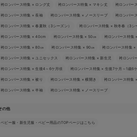
袴ロンパース特集
×
ロング丈
袴ロンパース特集
×
マキシ丈
袴ロンパー
袴ロンパース特集
×
長袖
袴ロンパース特集
×
ノースリーブ
袴ロンパー
袴ロンパース特集
×
春夏秋（3シーズン）
袴ロンパース特集
×
秋冬春（3シ
袴ロンパース特集
×
40cm
袴ロンパース特集
×
50㎝
袴ロンパース特集
袴ロンパース特集
×
80㎝
袴ロンパース特集
×
90㎝
袴ロンパース特集
×
袴ロンパース特集
×
ユニセックス
袴ロンパース特集
×
新生児
袴ロンパ
袴ロンパース特集
×
生後4～6ケ月頃
袴ロンパース特集
×
生後7ケ月～1歳6
袴ロンパース特集
×
被り
袴ロンパース特集
×
横開き
袴ロンパース特集
袴ロンパース特集
×
半袖
袴ロンパース特集
×
ノースリーブ
その他
ベビー服・新生児服・ベビー用品のTOPページはこちら