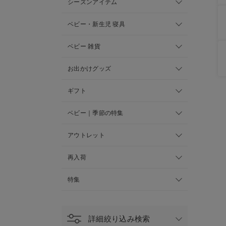
シーズンアイテム
ベビー・新生児 寝具
ベビー 雑貨
お出かけグッズ
ギフト
ベビー｜季節の特集
アウトレット
再入荷
特集
詳細絞り込み検索