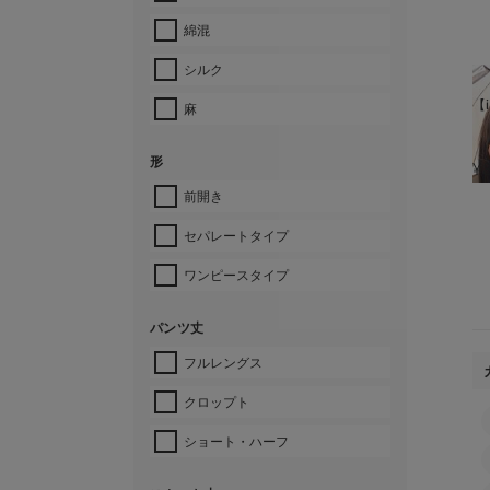
綿混
シルク
【i
麻
形
¥
前開き
セパレートタイプ
ワンピースタイプ
パンツ丈
フルレングス
クロップト
ショート・ハーフ