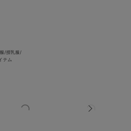
服/授乳服/
イテム