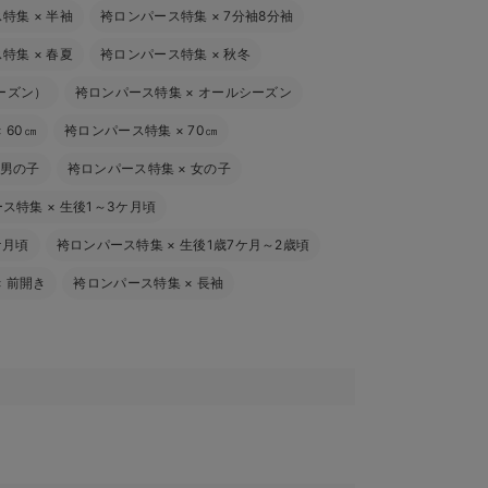
ス特集
×
半袖
袴ロンパース特集
×
7分袖8分袖
ス特集
×
春夏
袴ロンパース特集
×
秋冬
ーズン）
袴ロンパース特集
×
オールシーズン
×
60㎝
袴ロンパース特集
×
70㎝
男の子
袴ロンパース特集
×
女の子
ース特集
×
生後1～3ケ月頃
ケ月頃
袴ロンパース特集
×
生後1歳7ケ月～2歳頃
×
前開き
袴ロンパース特集
×
長袖