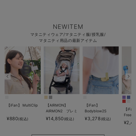
NEWITEM
マタニティウェア/マタニティ服/授乳服/
マタニティ用品の最新アイテム
【iFan】 MultiClip
【AIRMON】
【iFan】
【iFan
AIRMON2 プレミ
Bodyblow2S
Freeze
アム
¥880
¥14,850
¥3,278
(税込)
(税込)
(税込)
¥2,4