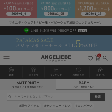
2026/NewArrival
送料495円(一部地域を除く) 7,700円以上で送料無料
マタニティウェア&ベビー服・ベビーウェア通販のエンジェリーベ。
LINE お友達登録で500円OFF
click
0
新作
カテゴリ
ランキング
お気に入り
ログイン
MATERNITY
BABY
戻る
戻る
戻る
戻る
戻る
戻る
戻る
戻る
戻る
戻る
戻る
戻る
戻る
戻る
戻る
戻る
戻る
戻る
戻る
戻る
戻る
戻る
戻る
戻る
戻る
戻る
戻る
戻る
戻る
戻る
戻る
カートに入れる
マタニティ & 授乳服はこちら
ベビー用品はこちら
新生児服全て
ベビー服全て
シーズンアイテム全て
ベビー・新生児 寝具全て
ベビー 雑貨全て
お出かけグッズ全て
ベビー｜季節の特集全て
アウトレット全て
特集全て
再入荷全て
送料無料アイテム全て
ブラキャミ おまとめ
【37周年祭セール】
気温差別オススメアイ
マタニティウェア お
こだわりの履き心地！
出産準備応援割全て
春のマタニティワンピ
Gift Selection 
冬の冷え対策インナー
入院準備の持ち物チェ
冬のあったか特集全て
閉じる
出産準備
ロンパース・カバーオール
甚平・浴衣
ベビーベッド・布団 （ベビー・新生児）
ベビーカー
猛暑からベビーを守るひんやりグッズ
【アウトレット】ワンピース
抗菌防臭加工
再入荷｜インナー
ベビーチェア（ハイローチェア）・ベビーラック
ワンピース
【37周年祭セール】2
【15℃】3月下旬～
動きやすく着回しでき
強撚スムース(コスパ
【おまとめ割】パジャ
カジュアル
ジャケット派
マタニティパジャマ
【オフィスカジュアル
レギンスタイプ
【フォーマル】ワンピ
【ベビー】長袖
ハンカチ
快適ウェア10%OFF
セットアップ・ レイ
〜3,000円（税込）
薄くてあったか
入院してすぐ使うグッ
【冬のあったか特集】
#新作アイテム
#セレモニードレス
#ロンパース