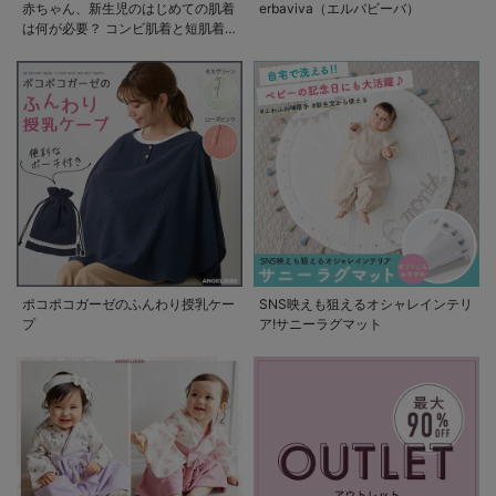
赤ちゃん、新生児のはじめての肌着
erbaviva（エルバビーバ）
は何が必要？ コンビ肌着と短肌着
の使い方
ポコポコガーゼのふんわり授乳ケー
SNS映えも狙えるオシャレインテリ
プ
ア!サニーラグマット