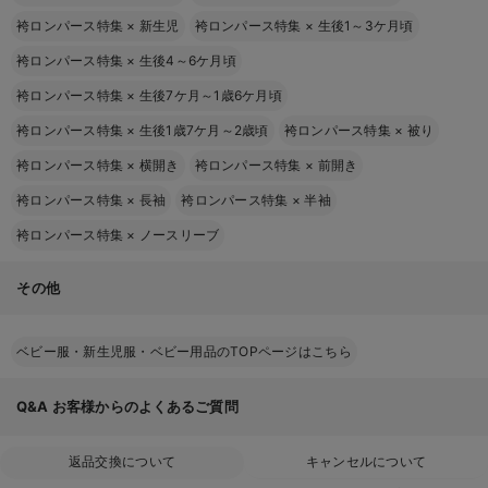
袴ロンパース特集
×
新生児
袴ロンパース特集
×
生後1～3ケ月頃
袴ロンパース特集
×
生後4～6ケ月頃
袴ロンパース特集
×
生後7ケ月～1歳6ケ月頃
袴ロンパース特集
×
生後1歳7ケ月～2歳頃
袴ロンパース特集
×
被り
袴ロンパース特集
×
横開き
袴ロンパース特集
×
前開き
袴ロンパース特集
×
長袖
袴ロンパース特集
×
半袖
袴ロンパース特集
×
ノースリーブ
その他
ベビー服・新生児服・ベビー用品のTOPページはこちら
Q&A
お客様からのよくあるご質問
返品交換について
キャンセルについて