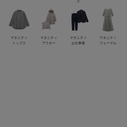
ス
ベビー リュック
erbaviva（エルバビーバ）
ベビー 小物
安心の日本製。先輩ママが買ってよかった！本当に必要な出産準備品
ハレの日に着るANGELIEBEのセレモニー
マタニティ
マタニティ
マタニティ
マタニティ
買って正解！高評価レビューアイテム
トップス
アウター
お仕事着
フォーマル
冬に可愛いニットがお得！
親子コーデ｜ママとベビーにおすすめ！
便利な育児家電
Gift Selection 出産祝い
ロンパースはいつからいつまで使う？選ぶポイントも解説！
保育園・入園準備特集
ファルスカ