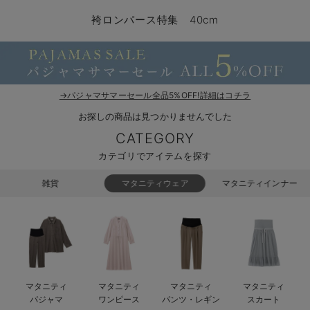
コンビ肌着・新生児/ベビー肌着
ベビー ワンピース
ベビー袴
ベビー ブランケット・タオルケット
子育て便利家電
抱っこ紐
夏のお役立ちベビーウェア
【アウトレット】トップス・授乳トップス
透け防止
再入荷｜アウター
トップス
【37周年祭セール】4
【〜10℃】3月中旬
涼しくて可愛い「ワン
デニム
きれいめトップス派
マタニティインナー
【オフィスカジュアル
パンツタイプ
【フォーマル】ボトム
【ベビー】半袖
2WAYオール
Aライン ・フレアワ
〜5,000円（税込）
綿混素材
赤ちゃんへ使うもの
【冬のあったか特集】
袴ロンパース特集 40cm
ツーウェイオール・2WAYオール（新生児）
ベビー パンツ
おくるみ（新生児）
プレイマット・ベビー マット
ベビーケープ
シンカーパイル特集
【アウトレット】ボトムス
見えてもカワイイ
パンツ
レギンス
きれいめスカート派
ベビー
【フォーマル】トップ
【ベビー】グッズ
コンビ肌着
Iライン ・タイトシ
〜10,000円（税込）
腹巻・ひざ上パンツ
産後に使うグッズ
【冬のあったか特集】
ベビー ブルマ
ベビー 雑貨 小物
ベビーの動物なりきり特集
【アウトレット】パジャマ
コットン素材
スカート
オフィス
きれいめ美脚パンツ派
短肌着
快適ウェア10%OFF
ジャンパースカート/
10,001円（税込）〜
保温&リカバリー
【冬のあったか特集】
ベビー スカート
ベビー安全グッズ
ベビー 夏のお役立ちグッズ特集
【アウトレット】インナー
冷房対策
パジャマ
ツィード派
セット
ワーク・オフィス
女の子におススメのギ
レギンス・タイツ
→パジャマサマーセール全品5%OFF!詳細はコチラ
お探しの商品は見つかりませんでした
ベビートップス
ベビーおもちゃ
【素材別】ベビーロンパース特集
【アウトレット】ベビー
接触冷感素材
インナー
MAX55%OFF ブラッ
王道シンプル派
カジュアル
男の子におススメのギ
カップ付きインナー
CATEGORY
ベビー アウター
メモリアルグッズ
袴ロンパース特集
Tシャツブラ
雑貨
セットアップ派
フォーマル / オケー
定番ギフト
あったか度◎
カテゴリでアイテムを探す
ベビー セットアップ
授乳・調乳・お食事
ブラトップ
ベビー
あったかアイテム｜ベ
もらって嬉しいギフト
裏起毛素材
雑貨
マタニティウェア
マタニティインナー
スタイ・よだれかけ（新生児・ベビー）
哺乳瓶
親子セット
かわいくておもしろい
ベビー帽子（新生児・乳児）
赤ちゃん 洗剤・洗濯用品・お掃除
快適機能ウェア特集 トップス
何枚あっても嬉しいア
新生児スリーパー・ベビーパジャマ
赤ちゃん お風呂・ベビースキンケア
快適機能ウェア特集 ボトムス
長く使えるアイテム
マタニティ
マタニティ
マタニティ
マタニティ
おむつ関連グッズ
快適機能ウェア特集 パジャマ
ベビーシューズ・ファーストシューズ・ベビー靴下
お部屋映えアイテム
パジャマ
ワンピース
パンツ・レギン
スカート