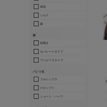
綿混
シルク
【i
麻
形
¥
前開き
セパレートタイプ
ワンピースタイプ
パンツ丈
フルレングス
クロップト
ショート・ハーフ