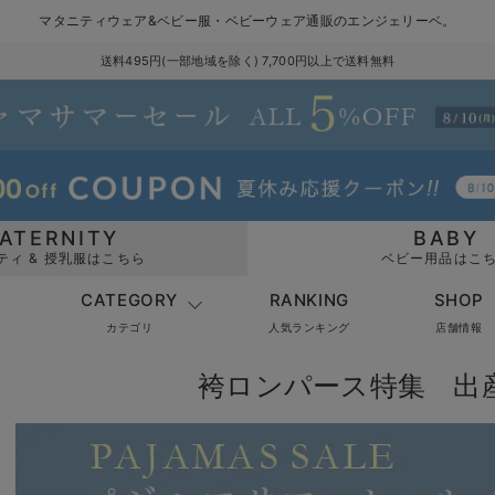
マタニティウェア&ベビー服・ベビーウェア通販のエンジェリーベ。
送料495円(一部地域を除く) 7,700円以上で送料無料
ATERNITY
BABY
ティ & 授乳服はこちら
ベビー用品はこ
CATEGORY
RANKING
SHOP
カテゴリ
人気ランキング
店舗情報
袴ロンパース特集 出