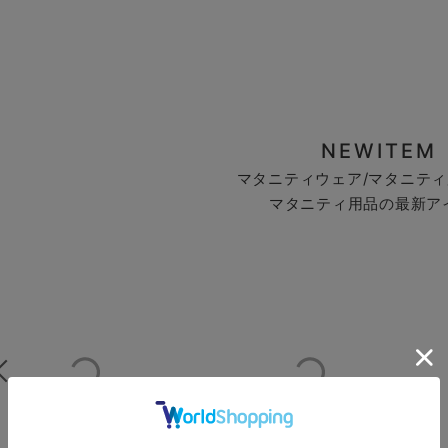
NEWITEM
マタニティウェア/マタニティ
マタニティ用品の最新ア