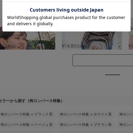
お気に入り商品を確認する
Fan】 MultiClip
【AIRMON】AIRMON2 プレミアム
【i
880
¥14,850
¥
(税込)
(税込)
カラーから探す（袴ロンパース特集）
袴ロンパース特集
×
ブラック系
袴ロンパース特集
×
ホワイト系
袴ロン
袴ロンパース特集
×
ベージュ系
袴ロンパース特集
×
ブラウン系
袴ロン