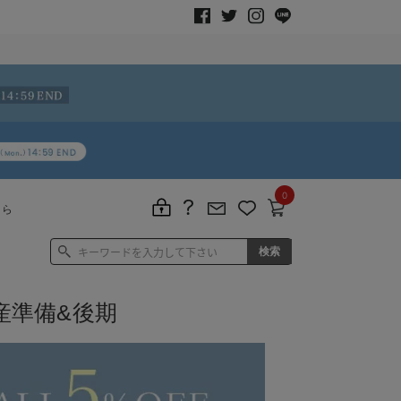
0
ちら
産準備&後期