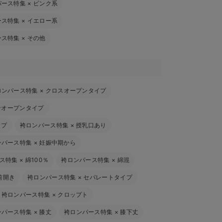
パース特集
×
ピンク系
ース特集
×
イエロー系
ース特集
×
その他
ロンパース特集
×
クロスオープンタイプ
ンオープンタイプ
ップ
袴ロンパース特集
×
授乳口あり
ンパース特集
×
妊娠中期から
ス特集
×
綿100％
袴ロンパース特集
×
綿混
前開き
袴ロンパース特集
×
セパレートタイプ
袴ロンパース特集
×
クロップト
ンパース特集
×
膝丈
袴ロンパース特集
×
膝下丈