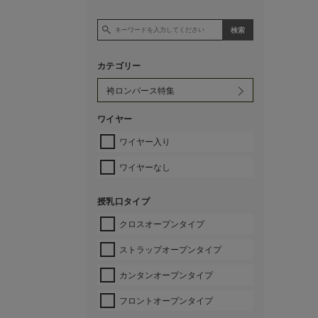
カテゴリー
ワイヤー
ワイヤー入り
ワイヤーなし
授乳口タイプ
クロスオープンタイプ
ストラップオープンタイプ
カンタンオープンタイプ
フロントオープンタイプ