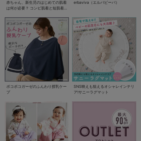
赤ちゃん、新生児のはじめての肌着
erbaviva（エルバビーバ）
は何が必要？ コンビ肌着と短肌着
の使い方
ポコポコガーゼのふんわり授乳ケー
SNS映えも狙えるオシャレインテリ
プ
ア!サニーラグマット