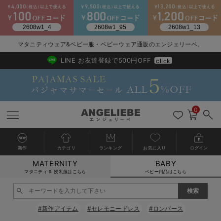
2026/NewArrival
送料495円(一部地域を除く) 7,700円以上で送料無料
マタニティウェア&ベビー服・ベビーウェア通販のエンジェリーベ。
LINE お友達登録で500円OFF
click
0
新作
カテゴリ
ランキング
お気に入り
ログイン
MATERNITY
BABY
戻る
戻る
戻る
戻る
戻る
戻る
戻る
戻る
戻る
戻る
戻る
戻る
戻る
戻る
戻る
戻る
戻る
戻る
戻る
戻る
戻る
戻る
戻る
戻る
戻る
戻る
戻る
戻る
戻る
戻る
戻る
カートに入れる
マタニティ & 授乳服はこちら
ベビー用品はこちら
新生児服全て
ベビー服全て
シーズンアイテム全て
ベビー・新生児 寝具全て
ベビー 雑貨全て
お出かけグッズ全て
ベビー｜季節の特集全て
アウトレット全て
特集全て
再入荷全て
送料無料アイテム全て
ブラキャミ おまとめ
【37周年祭セール】
気温差別オススメアイ
マタニティウェア お
こだわりの履き心地！
出産準備応援割全て
春のマタニティワンピ
Gift Selection 
冬の冷え対策インナー
入院準備の持ち物チェ
冬のあったか特集全て
閉じる
出産準備
ロンパース・カバーオール
甚平・浴衣
ベビーベッド・布団 （ベビー・新生児）
ベビーカー
猛暑からベビーを守るひんやりグッズ
【アウトレット】ワンピース
抗菌防臭加工
再入荷｜インナー
ベビーチェア（ハイローチェア）・ベビーラック
ワンピース
【37周年祭セール】2
【15℃】3月下旬～
動きやすく着回しでき
強撚スムース(コスパ
【おまとめ割】パジャ
カジュアル
ジャケット派
マタニティパジャマ
【オフィスカジュアル
レギンスタイプ
【フォーマル】ワンピ
【ベビー】長袖
ハンカチ
快適ウェア10%OFF
セットアップ・ レイ
〜3,000円（税込）
薄くてあったか
入院してすぐ使うグッ
【冬のあったか特集】
#新作アイテム
#セレモニードレス
#ロンパース