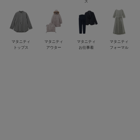
ス
ベビー リュック
erbaviva（エルバビーバ）
ベビー 小物
安心の日本製。先輩ママが買ってよかった！本当に必要な出産準備品
ハレの日に着るANGELIEBEのセレモニー
マタニティ
マタニティ
マタニティ
マタニティ
買って正解！高評価レビューアイテム
トップス
アウター
お仕事着
フォーマル
冬に可愛いニットがお得！
親子コーデ｜ママとベビーにおすすめ！
便利な育児家電
Gift Selection 出産祝い
ロンパースはいつからいつまで使う？選ぶポイントも解説！
保育園・入園準備特集
ファルスカ