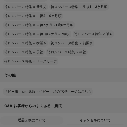
袴ロンパース特集
×
新生児
袴ロンパース特集
×
生後1～3ケ月頃
袴ロンパース特集
×
生後4～6ケ月頃
袴ロンパース特集
×
生後7ケ月～1歳6ケ月頃
袴ロンパース特集
×
生後1歳7ケ月～2歳頃
袴ロンパース特集
×
被り
袴ロンパース特集
×
横開き
袴ロンパース特集
×
前開き
袴ロンパース特集
×
長袖
袴ロンパース特集
×
半袖
袴ロンパース特集
×
ノースリーブ
その他
ベビー服・新生児服・ベビー用品のTOPページはこちら
Q&A
お客様からのよくあるご質問
返品交換について
キャンセルについて