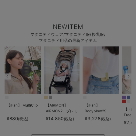
NEWITEM
マタニティウェア/マタニティ服/授乳服/
マタニティ用品の最新アイテム
【iFan】 MultiClip
【AIRMON】
【iFan】
【iFan
AIRMON2 プレミ
Bodyblow2S
Freeze
アム
¥880
¥14,850
¥3,278
(税込)
(税込)
(税込)
¥2,4