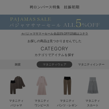
コンビ肌着・新生児/ベビー肌着
ベビー ワンピース
ベビー袴
ベビー ブランケット・タオルケット
子育て便利家電
抱っこ紐
夏のお役立ちベビーウェア
【アウトレット】トップス・授乳トップス
透け防止
再入荷｜アウター
トップス
【37周年祭セール】4
【〜10℃】3月中旬
涼しくて可愛い「ワン
デニム
きれいめトップス派
マタニティインナー
【オフィスカジュアル
パンツタイプ
【フォーマル】ボトム
【ベビー】半袖
2WAYオール
Aライン ・フレアワ
〜5,000円（税込）
綿混素材
赤ちゃんへ使うもの
【冬のあったか特集】
袴ロンパース特集 妊娠初期
ツーウェイオール・2WAYオール（新生児）
ベビー パンツ
おくるみ（新生児）
プレイマット・ベビー マット
ベビーケープ
シンカーパイル特集
【アウトレット】ボトムス
見えてもカワイイ
パンツ
レギンス
きれいめスカート派
ベビー
【フォーマル】トップ
【ベビー】グッズ
コンビ肌着
Iライン ・タイトシ
〜10,000円（税込）
腹巻・ひざ上パンツ
産後に使うグッズ
【冬のあったか特集】
ベビー ブルマ
ベビー 雑貨 小物
ベビーの動物なりきり特集
【アウトレット】パジャマ
コットン素材
スカート
オフィス
きれいめ美脚パンツ派
短肌着
快適ウェア10%OFF
ジャンパースカート/
10,001円（税込）〜
保温&リカバリー
【冬のあったか特集】
ベビー スカート
ベビー安全グッズ
ベビー 夏のお役立ちグッズ特集
【アウトレット】インナー
冷房対策
パジャマ
ツィード派
セット
ワーク・オフィス
女の子におススメのギ
レギンス・タイツ
→パジャマサマーセール全品5%OFF!詳細はコチラ
お探しの商品は見つかりませんでした
ベビートップス
ベビーおもちゃ
【素材別】ベビーロンパース特集
【アウトレット】ベビー
接触冷感素材
インナー
MAX55%OFF ブラッ
王道シンプル派
カジュアル
男の子におススメのギ
カップ付きインナー
CATEGORY
ベビー アウター
メモリアルグッズ
袴ロンパース特集
Tシャツブラ
雑貨
セットアップ派
フォーマル / オケー
定番ギフト
あったか度◎
カテゴリでアイテムを探す
ベビー セットアップ
授乳・調乳・お食事
ブラトップ
ベビー
あったかアイテム｜ベ
もらって嬉しいギフト
裏起毛素材
雑貨
マタニティウェア
マタニティインナー
スタイ・よだれかけ（新生児・ベビー）
哺乳瓶
親子セット
かわいくておもしろい
ベビー帽子（新生児・乳児）
赤ちゃん 洗剤・洗濯用品・お掃除
快適機能ウェア特集 トップス
何枚あっても嬉しいア
新生児スリーパー・ベビーパジャマ
赤ちゃん お風呂・ベビースキンケア
快適機能ウェア特集 ボトムス
長く使えるアイテム
マタニティ
マタニティ
マタニティ
マタニティ
おむつ関連グッズ
快適機能ウェア特集 パジャマ
ベビーシューズ・ファーストシューズ・ベビー靴下
お部屋映えアイテム
パジャマ
ワンピース
パンツ・レギン
スカート