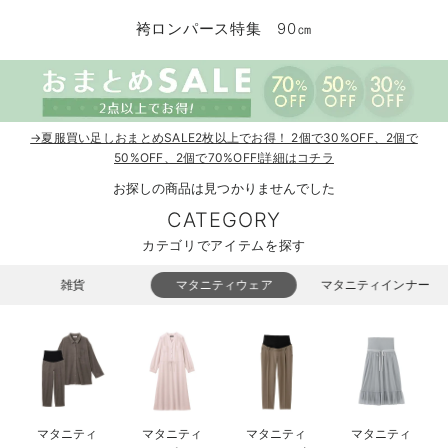
コンビ肌着・新生児/ベビー肌着
ベビー ワンピース
ベビー袴
ベビー ブランケット・タオルケット
子育て便利家電
抱っこ紐
夏のお役立ちベビーウェア
【アウトレット】トップス・授乳トップス
透け防止
再入荷｜アウター
トップス
【37周年祭セール】4
【〜10℃】3月中旬
涼しくて可愛い「ワン
デニム
きれいめトップス派
マタニティインナー
【オフィスカジュアル
パンツタイプ
【フォーマル】ボトム
【ベビー】半袖
2WAYオール
Aライン ・フレアワ
〜5,000円（税込）
綿混素材
赤ちゃんへ使うもの
【冬のあったか特集】
袴ロンパース特集 90㎝
ツーウェイオール・2WAYオール（新生児）
ベビー パンツ
おくるみ（新生児）
プレイマット・ベビー マット
ベビーケープ
シンカーパイル特集
【アウトレット】ボトムス
見えてもカワイイ
パンツ
レギンス
きれいめスカート派
ベビー
【フォーマル】トップ
【ベビー】グッズ
コンビ肌着
Iライン ・タイトシ
〜10,000円（税込）
腹巻・ひざ上パンツ
産後に使うグッズ
【冬のあったか特集】
ベビー ブルマ
ベビー 雑貨 小物
ベビーの動物なりきり特集
【アウトレット】パジャマ
コットン素材
スカート
オフィス
きれいめ美脚パンツ派
短肌着
快適ウェア10%OFF
ジャンパースカート/
10,001円（税込）〜
保温&リカバリー
【冬のあったか特集】
ベビー スカート
ベビー安全グッズ
ベビー 夏のお役立ちグッズ特集
【アウトレット】インナー
冷房対策
パジャマ
ツィード派
セット
ワーク・オフィス
女の子におススメのギ
レギンス・タイツ
→夏服買い足しおまとめSALE2枚以上でお得！ 2個で30%OFF、2個で
50%OFF、2個で70%OFF!詳細はコチラ
ベビートップス
ベビーおもちゃ
【素材別】ベビーロンパース特集
【アウトレット】ベビー
接触冷感素材
インナー
MAX55%OFF ブラッ
王道シンプル派
カジュアル
男の子におススメのギ
カップ付きインナー
お探しの商品は見つかりませんでした
CATEGORY
ベビー アウター
メモリアルグッズ
袴ロンパース特集
Tシャツブラ
雑貨
セットアップ派
フォーマル / オケー
定番ギフト
あったか度◎
カテゴリでアイテムを探す
ベビー セットアップ
授乳・調乳・お食事
ブラトップ
ベビー
あったかアイテム｜ベ
もらって嬉しいギフト
裏起毛素材
雑貨
マタニティウェア
マタニティインナー
スタイ・よだれかけ（新生児・ベビー）
哺乳瓶
親子セット
かわいくておもしろい
ベビー帽子（新生児・乳児）
赤ちゃん 洗剤・洗濯用品・お掃除
快適機能ウェア特集 トップス
何枚あっても嬉しいア
新生児スリーパー・ベビーパジャマ
赤ちゃん お風呂・ベビースキンケア
快適機能ウェア特集 ボトムス
長く使えるアイテム
おむつ関連グッズ
快適機能ウェア特集 パジャマ
ベビーシューズ・ファーストシューズ・ベビー靴下
お部屋映えアイテム
マタニティ
マタニティ
マタニティ
マタニティ