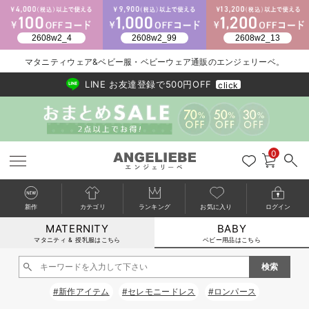
2026/NewArrival
送料495円(一部地域を除く) 7,700円以上で送料無料
マタニティウェア&ベビー服・ベビーウェア通販のエンジェリーベ。
LINE お友達登録で500円OFF
click
0
新作
カテゴリ
ランキング
お気に入り
ログイン
MATERNITY
BABY
戻る
戻る
戻る
戻る
戻る
戻る
戻る
戻る
戻る
戻る
戻る
戻る
戻る
戻る
戻る
戻る
戻る
戻る
戻る
戻る
戻る
戻る
戻る
戻る
戻る
戻る
戻る
戻る
戻る
戻る
戻る
カートに入れる
マタニティ & 授乳服はこちら
ベビー用品はこちら
新生児服全て
ベビー服全て
シーズンアイテム全て
ベビー・新生児 寝具全て
ベビー 雑貨全て
お出かけグッズ全て
ベビー｜季節の特集全て
アウトレット全て
特集全て
再入荷全て
送料無料アイテム全て
ブラキャミ おまとめ
【37周年祭セール】
気温差別オススメアイ
マタニティウェア お
こだわりの履き心地！
出産準備応援割全て
春のマタニティワンピ
Gift Selection 
冬の冷え対策インナー
入院準備の持ち物チェ
冬のあったか特集全て
閉じる
出産準備
ロンパース・カバーオール
甚平・浴衣
ベビーベッド・布団 （ベビー・新生児）
ベビーカー
猛暑からベビーを守るひんやりグッズ
【アウトレット】ワンピース
抗菌防臭加工
再入荷｜インナー
ベビーチェア（ハイローチェア）・ベビーラック
ワンピース
【37周年祭セール】2
【15℃】3月下旬～
動きやすく着回しでき
強撚スムース(コスパ
【おまとめ割】パジャ
カジュアル
ジャケット派
マタニティパジャマ
【オフィスカジュアル
レギンスタイプ
【フォーマル】ワンピ
【ベビー】長袖
ハンカチ
快適ウェア10%OFF
セットアップ・ レイ
〜3,000円（税込）
薄くてあったか
入院してすぐ使うグッ
【冬のあったか特集】
#新作アイテム
#セレモニードレス
#ロンパース