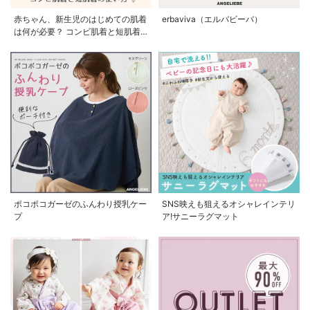
赤ちゃん、新生児のはじめての肌着
erbaviva（エルバビーバ）
は何が必要？ コンビ肌着と短肌着
の使い方
ポコポコガーゼのふんわり授乳ケー
SNS映えも狙えるオシャレインテリ
プ
ア!サニーラグマット