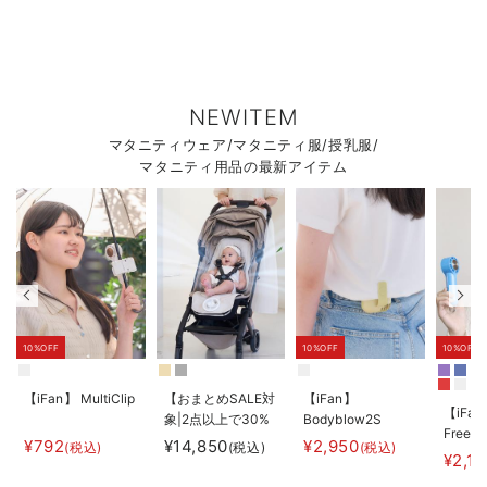
NEWITEM
マタニティウェア/マタニティ服/授乳服/
マタニティ用品の最新アイテム
10%OFF
10%OFF
10%OFF
【iFan】 MultiClip
【おまとめSALE対
【iFan】
【iFan
象|2点以上で30%
Bodyblow2S
Freeze
オフ】
¥792
¥14,850
¥2,950
(税込)
(税込)
(税込)
¥2,1
【AIRMON】
AIRMON2 プレミ