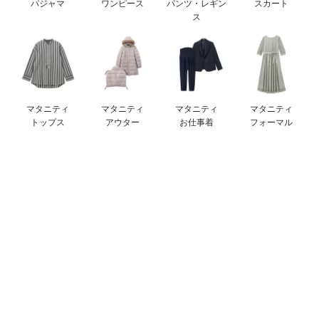
パジャマ
ワンピース
パンツ・レギン
スカート
ベビー リュック
erbaviva（エルバビーバ）
ス
ベビー 小物
安心の日本製。先輩ママが買ってよかった！本当に必要な出産準備品
ハレの日に着るANGELIEBEのセレモニー
買って正解！高評価レビューアイテム
マタニティ
マタニティ
マタニティ
マタニティ
トップス
アウター
お仕事着
フォーマル
冬に可愛いニットがお得！
親子コーデ｜ママとベビーにおすすめ！
便利な育児家電
Gift Selection 出産祝い
ロンパースはいつからいつまで使う？選ぶポイントも解説！
保育園・入園準備特集
ファルスカ