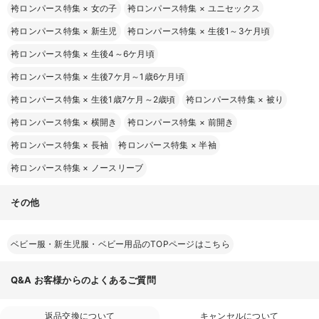
袴ロンパース特集
×
女の子
袴ロンパース特集
×
ユニセックス
袴ロンパース特集
×
新生児
袴ロンパース特集
×
生後1～3ケ月頃
袴ロンパース特集
×
生後4～6ケ月頃
袴ロンパース特集
×
生後7ケ月～1歳6ケ月頃
袴ロンパース特集
×
生後1歳7ケ月～2歳頃
袴ロンパース特集
×
被り
袴ロンパース特集
×
横開き
袴ロンパース特集
×
前開き
袴ロンパース特集
×
長袖
袴ロンパース特集
×
半袖
袴ロンパース特集
×
ノースリーブ
その他
ベビー服・新生児服・ベビー用品のTOPページはこちら
Q&A
お客様からのよくあるご質問
返品交換について
キャンセルについて