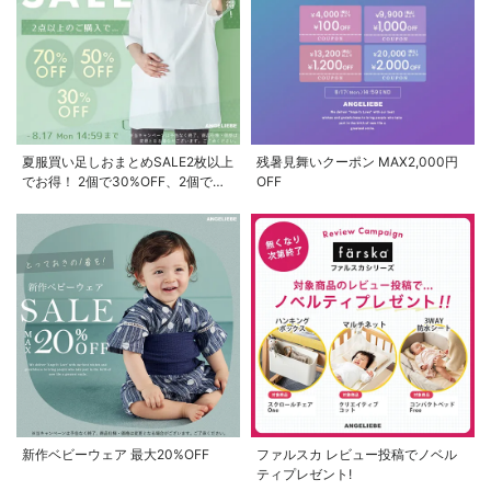
夏服買い足しおまとめSALE2枚以上
残暑見舞いクーポン MAX2,000円
でお得！ 2個で30%OFF、2個で
OFF
50%OFF、2個で70%OFF
お気に入り商品を確認する
新作ベビーウェア 最大20%OFF
ファルスカ レビュー投稿でノベル
ティプレゼント!