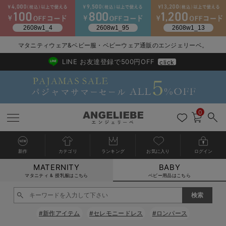
2026/NewArrival
送料495円(一部地域を除く) 7,700円以上で送料無料
マタニティウェア&ベビー服・ベビーウェア通販のエンジェリーベ。
LINE お友達登録で500円OFF
click
0
新作
カテゴリ
ランキング
お気に入り
ログイン
MATERNITY
BABY
戻る
戻る
戻る
戻る
戻る
戻る
戻る
戻る
戻る
戻る
戻る
戻る
戻る
戻る
戻る
戻る
戻る
戻る
戻る
戻る
戻る
戻る
戻る
戻る
戻る
戻る
戻る
戻る
戻る
戻る
戻る
カートに入れる
マタニティ & 授乳服はこちら
ベビー用品はこちら
新生児服全て
ベビー服全て
シーズンアイテム全て
ベビー・新生児 寝具全て
ベビー 雑貨全て
お出かけグッズ全て
ベビー｜季節の特集全て
アウトレット全て
特集全て
再入荷全て
送料無料アイテム全て
ブラキャミ おまとめ
【37周年祭セール】
気温差別オススメアイ
マタニティウェア お
こだわりの履き心地！
出産準備応援割全て
春のマタニティワンピ
Gift Selection 
冬の冷え対策インナー
入院準備の持ち物チェ
冬のあったか特集全て
閉じる
出産準備
ロンパース・カバーオール
甚平・浴衣
ベビーベッド・布団 （ベビー・新生児）
ベビーカー
猛暑からベビーを守るひんやりグッズ
【アウトレット】ワンピース
抗菌防臭加工
再入荷｜インナー
ベビーチェア（ハイローチェア）・ベビーラック
ワンピース
【37周年祭セール】2
【15℃】3月下旬～
動きやすく着回しでき
強撚スムース(コスパ
【おまとめ割】パジャ
カジュアル
ジャケット派
マタニティパジャマ
【オフィスカジュアル
レギンスタイプ
【フォーマル】ワンピ
【ベビー】長袖
ハンカチ
快適ウェア10%OFF
セットアップ・ レイ
〜3,000円（税込）
薄くてあったか
入院してすぐ使うグッ
【冬のあったか特集】
#新作アイテム
#セレモニードレス
#ロンパース