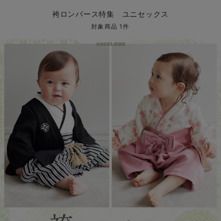
コンビ肌着・新生児/ベビー肌着
ベビー ワンピース
ベビー袴
ベビー ブランケット・タオルケット
子育て便利家電
抱っこ紐
夏のお役立ちベビーウェア
【アウトレット】トップス・授乳トップス
透け防止
再入荷｜アウター
トップス
【37周年祭セール】4
【〜10℃】3月中旬
涼しくて可愛い「ワン
デニム
きれいめトップス派
マタニティインナー
【オフィスカジュアル
パンツタイプ
【フォーマル】ボトム
【ベビー】半袖
2WAYオール
Aライン ・フレアワ
〜5,000円（税込）
綿混素材
赤ちゃんへ使うもの
【冬のあったか特集】
袴ロンパース特集 ユニセックス
ツーウェイオール・2WAYオール（新生児）
ベビー パンツ
おくるみ（新生児）
プレイマット・ベビー マット
ベビーケープ
シンカーパイル特集
【アウトレット】ボトムス
見えてもカワイイ
パンツ
レギンス
きれいめスカート派
ベビー
【フォーマル】トップ
【ベビー】グッズ
コンビ肌着
Iライン ・タイトシ
〜10,000円（税込）
腹巻・ひざ上パンツ
産後に使うグッズ
【冬のあったか特集】
対象商品 1件
ベビー ブルマ
ベビー 雑貨 小物
ベビーの動物なりきり特集
【アウトレット】パジャマ
コットン素材
スカート
オフィス
きれいめ美脚パンツ派
短肌着
快適ウェア10%OFF
ジャンパースカート/
10,001円（税込）〜
保温&リカバリー
【冬のあったか特集】
ベビー スカート
ベビー安全グッズ
ベビー 夏のお役立ちグッズ特集
【アウトレット】インナー
冷房対策
パジャマ
ツィード派
セット
ワーク・オフィス
女の子におススメのギ
レギンス・タイツ
ベビートップス
ベビーおもちゃ
【素材別】ベビーロンパース特集
【アウトレット】ベビー
接触冷感素材
インナー
MAX55%OFF ブラッ
王道シンプル派
カジュアル
男の子におススメのギ
カップ付きインナー
ベビー アウター
メモリアルグッズ
袴ロンパース特集
Tシャツブラ
雑貨
セットアップ派
フォーマル / オケー
定番ギフト
あったか度◎
ベビー セットアップ
授乳・調乳・お食事
ブラトップ
ベビー
あったかアイテム｜ベ
もらって嬉しいギフト
裏起毛素材
スタイ・よだれかけ（新生児・ベビー）
哺乳瓶
親子セット
かわいくておもしろい
ベビー帽子（新生児・乳児）
赤ちゃん 洗剤・洗濯用品・お掃除
快適機能ウェア特集 トップス
何枚あっても嬉しいア
新生児スリーパー・ベビーパジャマ
赤ちゃん お風呂・ベビースキンケア
快適機能ウェア特集 ボトムス
長く使えるアイテム
おむつ関連グッズ
快適機能ウェア特集 パジャマ
ベビーシューズ・ファーストシューズ・ベビー靴下
お部屋映えアイテム