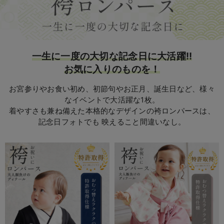
ベビー リュック
erbaviva（エルバビーバ）
ベビー 小物
安心の日本製。先輩ママが買ってよかった！本当に必要な出産準備品
ハレの日に着るANGELIEBEのセレモニー
一生に一度の大切な記念日に大活躍!!
お気に入りのものを！
買って正解！高評価レビューアイテム
お宮参りやお食い初め、初節句やお正月、誕生日など、
様々
冬に可愛いニットがお得！
なイベントで大活躍な1枚。
親子コーデ｜ママとベビーにおすすめ！
着やすさも兼ね備えた本格的なデザインの袴ロンパースは、
記念日フォトでも 映えること間違いなし。
便利な育児家電
Gift Selection 出産祝い
ロンパースはいつからいつまで使う？選ぶポイントも解説！
保育園・入園準備特集
ファルスカ