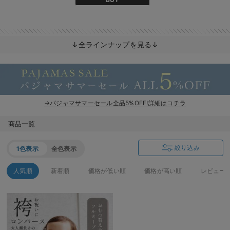
↓全ラインナップを見る↓
→パジャマサマーセール全品5%OFF!詳細はコチラ
商品一覧
絞り込み
1色表示
全色表示
人気順
新着順
価格が低い順
価格が高い順
レビュー