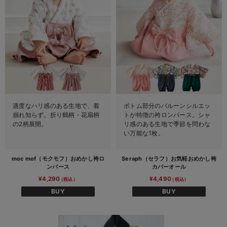
適度なハリ感のある生地で、着
ボトム部分のバルーンシルエッ
崩れ知らず。折り鶴柄・花扇柄
トが特徴の袴ロンパース。シャ
の2柄展開。
リ感のある生地で季節を問わな
い万能な1枚。
moc mof（モクモフ）おめかし袴ロ
Seraph（セラフ）お気軽おめかし袴
ンパース
カバーオール
¥4,290
¥4,490
BUY
BUY