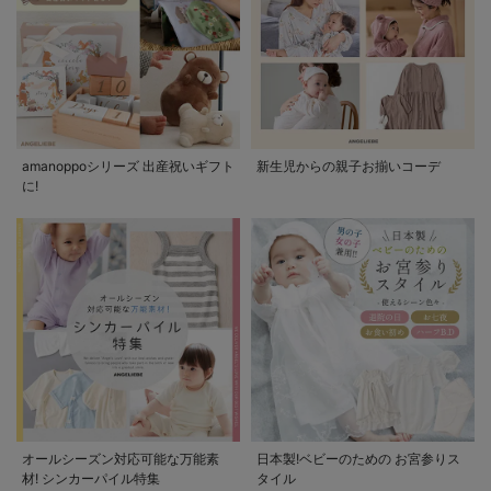
amanoppoシリーズ 出産祝いギフト
新生児からの親子お揃いコーデ
に!
オールシーズン対応可能な万能素
日本製!ベビーのための お宮参りス
材! シンカーパイル特集
タイル