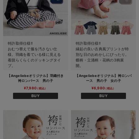
デロンギ
入院準備の持ち物チェック
特許取得仕様!!
特許取得仕様!!
おむつ替えで服を汚さない仕
縁起の良い古典風プリントが特
様。羽織を着ている様に見える
別な日のおめかしにぴったり。
着脱らくらくのドッキングタイ
蝶柄・立涌柄・花柄の3柄展
プ。
開。
【Angeliebeオリジナル】羽織付き
【Angeliebeオリジナル】袴ロンパ
袴ロンパース 男の子
ース 男の子 女の子
¥7,980
¥6,980
BUY
BUY