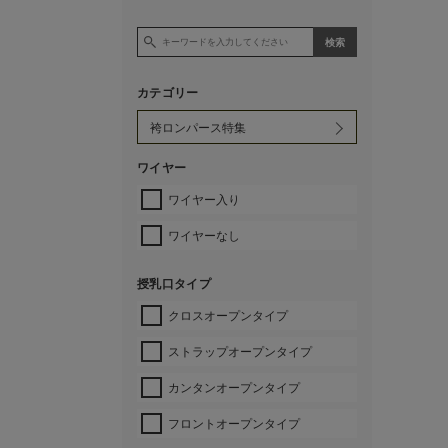
カテゴリー
ワイヤー
ワイヤー入り
ワイヤーなし
授乳口タイプ
クロスオープンタイプ
ストラップオープンタイプ
カンタンオープンタイプ
フロントオープンタイプ