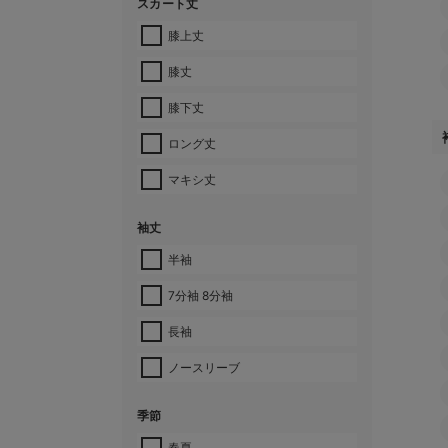
スカート丈
膝上丈
膝丈
膝下丈
ロング丈
マキシ丈
袖丈
半袖
7分袖 8分袖
長袖
ノースリーブ
季節
春夏