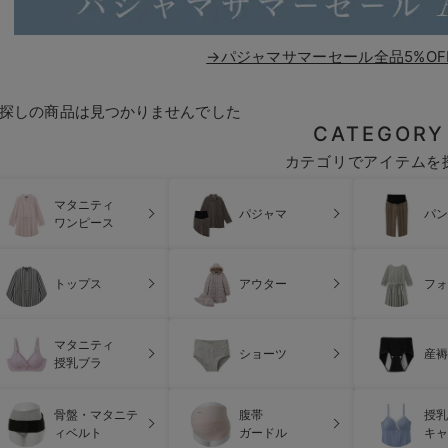
→パジャマサマーセール全品5%OF
探しの商品は見つかりませんでした
CATEGORY
カテゴリでアイテムを
マタニティ
パジャマ
パン
ワンピース
トップス
アウター
フォ
マタニティ
ショーツ
産褥
授乳ブラ
骨盤・マタニテ
腹帯
授乳
ィベルト
ガードル
キャ