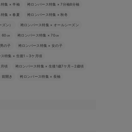
ス特集
×
半袖
袴ロンパース特集
×
7分袖8分袖
ス特集
×
春夏
袴ロンパース特集
×
秋冬
ーズン）
袴ロンパース特集
×
オールシーズン
×
60㎝
袴ロンパース特集
×
70㎝
男の子
袴ロンパース特集
×
女の子
ース特集
×
生後1～3ケ月頃
ケ月頃
袴ロンパース特集
×
生後1歳7ケ月～2歳頃
×
前開き
袴ロンパース特集
×
長袖