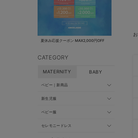
お
夏休み応援クーポン MAX2,000円OFF
CATEGORY
MATERNITY
BABY
ベビー｜新商品
新生児服
ベビー服
セレモニードレス