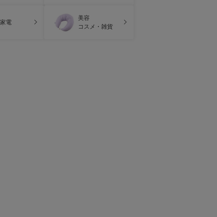
美容
家電
コスメ・雑貨