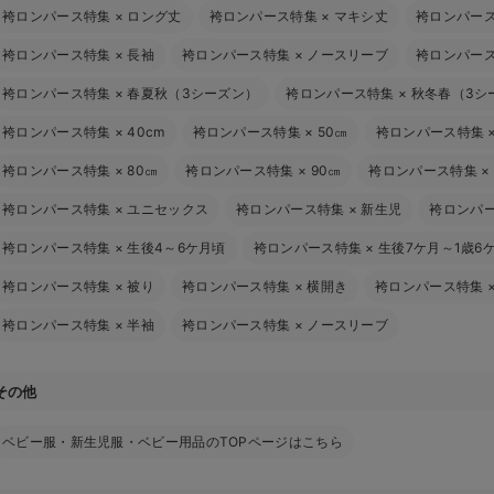
袴ロンパース特集
×
ロング丈
袴ロンパース特集
×
マキシ丈
袴ロンパー
袴ロンパース特集
×
長袖
袴ロンパース特集
×
ノースリーブ
袴ロンパー
袴ロンパース特集
×
春夏秋（3シーズン）
袴ロンパース特集
×
秋冬春（3シ
袴ロンパース特集
×
40cm
袴ロンパース特集
×
50㎝
袴ロンパース特集
袴ロンパース特集
×
80㎝
袴ロンパース特集
×
90㎝
袴ロンパース特集
×
袴ロンパース特集
×
ユニセックス
袴ロンパース特集
×
新生児
袴ロンパ
袴ロンパース特集
×
生後4～6ケ月頃
袴ロンパース特集
×
生後7ケ月～1歳6
袴ロンパース特集
×
被り
袴ロンパース特集
×
横開き
袴ロンパース特集
袴ロンパース特集
×
半袖
袴ロンパース特集
×
ノースリーブ
その他
ベビー服・新生児服・ベビー用品のTOPページはこちら