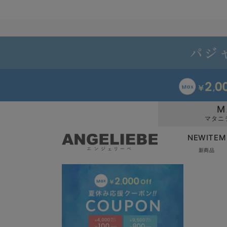
M
マタニ
NEWITEM
新商品