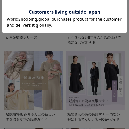
お気に入り商品を確認する
助産院監修シリーズ
もう迷わない!!ママのための上品で
清楚なお宮参り服
退院着特集 赤ちゃんとの新しい一
妊婦さんの為の喪服マナー 急な訃
歩を彩るママの服装ガイド
報にも慌てない。実用Q&Aガイド