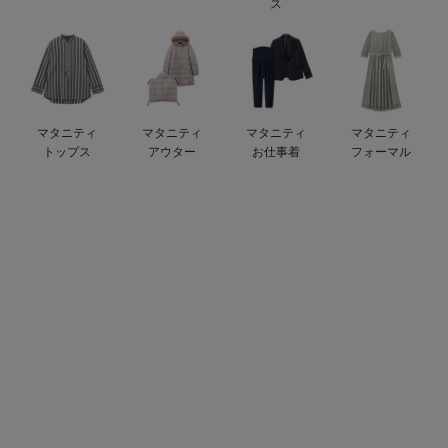
ス
erbaviva（エルバビーバ）
安心の日本製。先輩ママが買ってよかった！本当に必要な出産準備品
ハレの日に着るANGELIEBEのセレモニー
マタニティ
マタニティ
マタニティ
マタニティ
買って正解！高評価レビューアイテム
トップス
アウター
お仕事着
フォーマル
冬に可愛いニットがお得！
親子コーデ｜ママとベビーにおすすめ！
便利な育児家電
Gift Selection 出産祝い
ロンパースはいつからいつまで使う？選ぶポイントも解説！
保育園・入園準備特集
ファルスカ