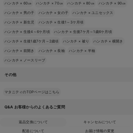
ハンカチ
×
60㎝
ハンカチ
×
70㎝
ハンカチ
×
80㎝
ハンカチ
×
90㎝
ハンカチ
×
男の子
ハンカチ
×
女の子
ハンカチ
×
ユニセックス
ハンカチ
×
新生児
ハンカチ
×
生後1～3ケ月頃
ハンカチ
×
生後4～6ケ月頃
ハンカチ
×
生後7ケ月～1歳6ケ月頃
ハンカチ
×
生後1歳7ケ月～2歳頃
ハンカチ
×
被り
ハンカチ
×
横開き
ハンカチ
×
前開き
ハンカチ
×
長袖
ハンカチ
×
半袖
ハンカチ
×
ノースリーブ
その他
マタニティのTOPページはこちら
Q&A
お客様からのよくあるご質問
返品交換について
キャンセルについて
配送について
お届け情報の変更