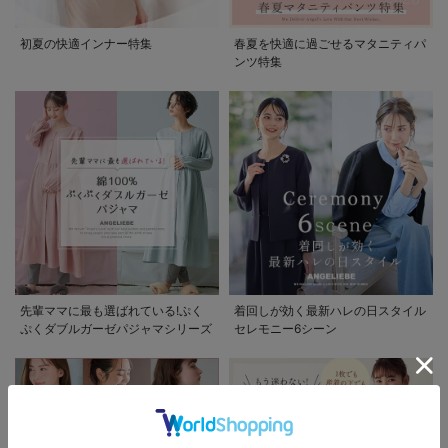
初夏の快適インナー特集
春夏を快適に過ごせるマタニティパ
ンツ特集
先輩ママに最も選ばれている!ぷく
着回しが効く最新ハレの日スタイル
ぷくダブルガーゼパジャマシリーズ
セレモニー6シーン