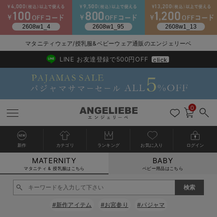
2026/NewArrival
送料495円(一部地域を除く) 7,700円以上で送料無料
マタニティウェア/授乳服&ベビーウェア通販のエンジェリーベ
LINE お友達登録で500円OFF
click
0
新作
カテゴリ
ランキング
お気に入り
ログイン
MATERNITY
BABY
戻る
戻る
戻る
戻る
戻る
戻る
戻る
戻る
戻る
戻る
戻る
戻る
戻る
戻る
戻る
戻る
戻る
戻る
戻る
戻る
戻る
戻る
戻る
戻る
戻る
戻る
戻る
戻る
戻る
戻る
戻る
カートに入れる
マタニティ & 授乳服はこちら
ベビー用品はこちら
マタニティウェア全て
マタニティ 下着・インナー全て
授乳服全て
マタニティ フォーマル全て
授乳用品全て
マタニティレッグウェア全て
マタニティ ボディケア全て
アウトレット全て
特集全て
再入荷全て
送料無料アイテム全て
ブラキャミ おまとめ
【37周年祭セール】
気温差別オススメアイ
マタニティウェア お
こだわりの履き心地！
出産準備応援割全て
春のマタニティワンピ
Gift Selection 
冬の冷え対策インナー
入院準備の持ち物チェ
冬のあったか特集全て
閉じる
マタニティ ワンピース
授乳ワンピース
マタニティ スーツ
妊婦用 抱き枕・授乳クッション
マタニティストッキング・タイツ
妊娠線クリーム
【アウトレット】ワンピース
抗菌防臭加工
再入荷｜インナー
授乳ブラ・マタニティブラ（マタニティインナー・産後用品）
ワンピース
【37周年祭セール】2
【15℃】3月下旬～
動きやすく着回しでき
強撚スムース(コスパ
【おまとめ割】パジャ
カジュアル
ジャケット派
マタニティパジャマ
【オフィスカジュアル
レギンスタイプ
【フォーマル】ワンピ
【ベビー】長袖
ハンカチ
快適ウェア10%OFF
セットアップ・ レイ
〜3,000円（税込）
薄くてあったか
入院してすぐ使うグッ
【冬のあったか特集】
#新作アイテム
#お宮参り
#パジャマ