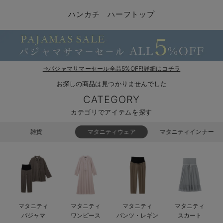
マタニティ パンツ
マタニティ ショーツ
授乳トップス
マタニティ オフィス 通勤服
授乳 ケープ
マタニティレギンス
【アウトレット】トップス・授乳トップス
透け防止
再入荷｜アウター
トップス
【37周年祭セール】4
【〜10℃】3月中旬
涼しくて可愛い「ワン
デニム
きれいめトップス派
マタニティインナー
【オフィスカジュアル
パンツタイプ
【フォーマル】ボトム
【ベビー】半袖
2WAYオール
Aライン ・フレアワ
〜5,000円（税込）
綿混素材
赤ちゃんへ使うもの
【冬のあったか特集】
ハンカチ ハーフトップ
マタニティ スカート
妊婦帯・腹帯・産前ガードル
マタニティ ドレス（結婚式・お呼ばれ）
【アウトレット】ボトムス
見えてもカワイイ
パンツ
レギンス
きれいめスカート派
ベビー
【フォーマル】トップ
【ベビー】グッズ
コンビ肌着
Iライン ・タイトシ
〜10,000円（税込）
腹巻・ひざ上パンツ
産後に使うグッズ
【冬のあったか特集】
マタニティ トップス
マタニティ 授乳 キャミソール
マタニティ フォーマル パンツ・ボトムス
【アウトレット】パジャマ
コットン素材
スカート
オフィス
きれいめ美脚パンツ派
短肌着
快適ウェア10%OFF
ジャンパースカート/
10,001円（税込）〜
保温&リカバリー
【冬のあったか特集】
マタニティ アウター（コート）・ママコート
産褥ショーツ
【アウトレット】インナー
冷房対策
パジャマ
ツィード派
セット
ワーク・オフィス
女の子におススメのギ
レギンス・タイツ
→パジャマサマーセール全品5%OFF!詳細はコチラ
お探しの商品は見つかりませんでした
骨盤・マタニティベルト （妊娠中・産後）
【アウトレット】ベビー
接触冷感素材
インナー
MAX55%OFF ブラッ
王道シンプル派
カジュアル
男の子におススメのギ
カップ付きインナー
CATEGORY
産後 ガードル インナー
Tシャツブラ
雑貨
セットアップ派
フォーマル / オケー
定番ギフト
あったか度◎
カテゴリでアイテムを探す
マタニティ 腹巻き
ブラトップ
ベビー
あったかアイテム｜ベ
もらって嬉しいギフト
裏起毛素材
雑貨
マタニティウェア
マタニティインナー
親子セット
かわいくておもしろい
快適機能ウェア特集 トップス
何枚あっても嬉しいア
快適機能ウェア特集 ボトムス
長く使えるアイテム
マタニティ
マタニティ
マタニティ
マタニティ
快適機能ウェア特集 パジャマ
お部屋映えアイテム
パジャマ
ワンピース
パンツ・レギン
スカート