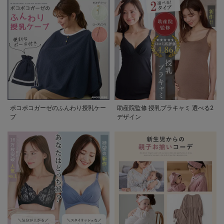
ポコポコガーゼのふんわり授乳ケー
助産院監修 授乳ブラキャミ 選べる2
プ
デザイン