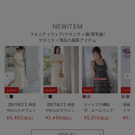
NEWITEM
マタニティウェア/マタニティ服/授乳服/
マタニティ用品の最新アイテム
30%OFF
30%OFF
5%OFF
30%OFF
【防汚加工】綿混
【防汚加工】綿混
ナイトブラ機能
長袖サ
やわらかスウェッ
やわらかスウェッ
付 ルームウェア
ャマ3
ト半袖ティアード
ト半袖フレアワン
にもなる授乳キャ
JEMO
¥3,492
¥3,492
¥5,215
¥5,3
(税込)
(税込)
(税込)
ネグリジェ マタ
ピース マタニテ
ミソール
ェーイ
ニティ・産後【出
ィ・産後【出産後
ン） 
産後も長く使え
も長く使える】
タニテ
VIEW ALL