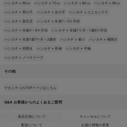
ハンカチ
×
60㎝
ハンカチ
×
70㎝
ハンカチ
×
80㎝
ハンカチ
×
90㎝
ハンカチ
×
男の子
ハンカチ
×
女の子
ハンカチ
×
ユニセックス
ハンカチ
×
新生児
ハンカチ
×
生後1～3ケ月頃
ハンカチ
×
生後4～6ケ月頃
ハンカチ
×
生後7ケ月～1歳6ケ月頃
ハンカチ
×
生後1歳7ケ月～2歳頃
ハンカチ
×
被り
ハンカチ
×
横開き
ハンカチ
×
前開き
ハンカチ
×
長袖
ハンカチ
×
半袖
ハンカチ
×
ノースリーブ
その他
マタニティのTOPページはこちら
Q&A
お客様からのよくあるご質問
返品交換について
キャンセルについて
配送について
お届け情報の変更