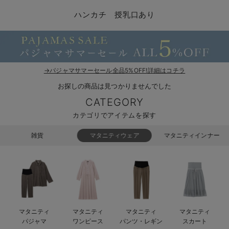
マタニティ パンツ
マタニティ ショーツ
授乳トップス
マタニティ オフィス 通勤服
授乳 ケープ
マタニティレギンス
【アウトレット】トップス・授乳トップス
透け防止
再入荷｜アウター
トップス
【37周年祭セール】4
【〜10℃】3月中旬
涼しくて可愛い「ワン
デニム
きれいめトップス派
マタニティインナー
【オフィスカジュアル
パンツタイプ
【フォーマル】ボトム
【ベビー】半袖
2WAYオール
Aライン ・フレアワ
〜5,000円（税込）
綿混素材
赤ちゃんへ使うもの
【冬のあったか特集】
ハンカチ 授乳口あり
マタニティ スカート
妊婦帯・腹帯・産前ガードル
マタニティ ドレス（結婚式・お呼ばれ）
【アウトレット】ボトムス
見えてもカワイイ
パンツ
レギンス
きれいめスカート派
ベビー
【フォーマル】トップ
【ベビー】グッズ
コンビ肌着
Iライン ・タイトシ
〜10,000円（税込）
腹巻・ひざ上パンツ
産後に使うグッズ
【冬のあったか特集】
マタニティ トップス
マタニティ 授乳 キャミソール
マタニティ フォーマル パンツ・ボトムス
【アウトレット】パジャマ
コットン素材
スカート
オフィス
きれいめ美脚パンツ派
短肌着
快適ウェア10%OFF
ジャンパースカート/
10,001円（税込）〜
保温&リカバリー
【冬のあったか特集】
マタニティ アウター（コート）・ママコート
産褥ショーツ
【アウトレット】インナー
冷房対策
パジャマ
ツィード派
セット
ワーク・オフィス
女の子におススメのギ
レギンス・タイツ
→パジャマサマーセール全品5%OFF!詳細はコチラ
お探しの商品は見つかりませんでした
骨盤・マタニティベルト （妊娠中・産後）
【アウトレット】ベビー
接触冷感素材
インナー
MAX55%OFF ブラッ
王道シンプル派
カジュアル
男の子におススメのギ
カップ付きインナー
CATEGORY
産後 ガードル インナー
Tシャツブラ
雑貨
セットアップ派
フォーマル / オケー
定番ギフト
あったか度◎
カテゴリでアイテムを探す
マタニティ 腹巻き
ブラトップ
ベビー
あったかアイテム｜ベ
もらって嬉しいギフト
裏起毛素材
雑貨
マタニティウェア
マタニティインナー
親子セット
かわいくておもしろい
快適機能ウェア特集 トップス
何枚あっても嬉しいア
快適機能ウェア特集 ボトムス
長く使えるアイテム
マタニティ
マタニティ
マタニティ
マタニティ
快適機能ウェア特集 パジャマ
お部屋映えアイテム
パジャマ
ワンピース
パンツ・レギン
スカート