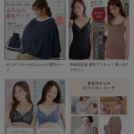
ポコポコガーゼのふんわり授乳ケー
助産院監修 授乳ブラキャミ 選べる2
プ
デザイン