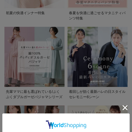
初夏の快適インナー特集
春夏を快適に過ごせるマタニティパ
ンツ特集
先輩ママに最も選ばれている!ぷく
着回しが効く最新ハレの日スタイル
ぷくダブルガーゼパジャマシリーズ
セレモニー6シーン