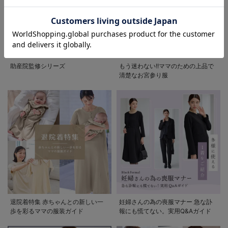
お気に入り商品を確認する
助産院監修シリーズ
もう迷わない!!ママのための上品で
清楚なお宮参り服
退院着特集 赤ちゃんとの新しい一
妊婦さんの為の喪服マナー 急な訃
歩を彩るママの服装ガイド
報にも慌てない。実用Q&Aガイド