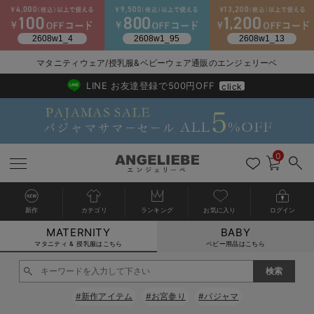
2026/NewArrival
送料495円(一部地域を除く) 7,700円以上で送料無料
マタニティウェア/授乳服&ベビーウェア通販のエンジェリーベ
LINE お友達登録で500円OFF
click
0
新作
カテゴリ
ランキング
お気に入り
ログイン
MATERNITY
BABY
戻る
戻る
戻る
戻る
戻る
戻る
戻る
戻る
戻る
戻る
戻る
戻る
戻る
戻る
戻る
戻る
戻る
戻る
戻る
戻る
戻る
戻る
戻る
戻る
戻る
戻る
戻る
戻る
戻る
戻る
戻る
カートに入れる
マタニティ & 授乳服はこちら
ベビー用品はこちら
マタニティウェア全て
マタニティ 下着・インナー全て
授乳服全て
マタニティ フォーマル全て
授乳用品全て
マタニティレッグウェア全て
マタニティ ボディケア全て
アウトレット全て
特集全て
再入荷全て
送料無料アイテム全て
ブラキャミ おまとめ
【37周年祭セール】
気温差別オススメアイ
マタニティウェア お
こだわりの履き心地！
出産準備応援割全て
春のマタニティワンピ
Gift Selection 
冬の冷え対策インナー
入院準備の持ち物チェ
冬のあったか特集全て
閉じる
マタニティ ワンピース
授乳ワンピース
マタニティ スーツ
妊婦用 抱き枕・授乳クッション
マタニティストッキング・タイツ
妊娠線クリーム
【アウトレット】ワンピース
抗菌防臭加工
再入荷｜インナー
授乳ブラ・マタニティブラ（マタニティインナー・産後用品）
ワンピース
【37周年祭セール】2
【15℃】3月下旬～
動きやすく着回しでき
強撚スムース(コスパ
【おまとめ割】パジャ
カジュアル
ジャケット派
マタニティパジャマ
【オフィスカジュアル
レギンスタイプ
【フォーマル】ワンピ
【ベビー】長袖
ハンカチ
快適ウェア10%OFF
セットアップ・ レイ
〜3,000円（税込）
薄くてあったか
入院してすぐ使うグッ
【冬のあったか特集】
#新作アイテム
#お宮参り
#パジャマ