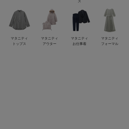
ス
erbaviva（エルバビーバ）
安心の日本製。先輩ママが買ってよかった！本当に必要な出産準備品
ハレの日に着るANGELIEBEのセレモニー
マタニティ
マタニティ
マタニティ
マタニティ
買って正解！高評価レビューアイテム
トップス
アウター
お仕事着
フォーマル
冬に可愛いニットがお得！
親子コーデ｜ママとベビーにおすすめ！
便利な育児家電
Gift Selection 出産祝い
ロンパースはいつからいつまで使う？選ぶポイントも解説！
保育園・入園準備特集
ファルスカ