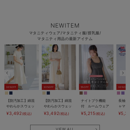
NEWITEM
マタニティウェア/マタニティ服/授乳服/
マタニティ用品の最新アイテム
30%OFF
30%OFF
5%OFF
30%OFF
【防汚加工】綿混
【防汚加工】綿混
ナイトブラ機能
長袖サ
やわらかスウェッ
やわらかスウェッ
付 ルームウェア
ャマ3
ト半袖ティアード
ト半袖フレアワン
にもなる授乳キャ
JEMO
¥3,492
¥3,492
¥5,215
¥5,3
(税込)
(税込)
(税込)
ネグリジェ マタ
ピース マタニテ
ミソール
ェーイ
ニティ・産後【出
ィ・産後【出産後
ン） 
産後も長く使え
も長く使える】
タニテ
VIEW ALL