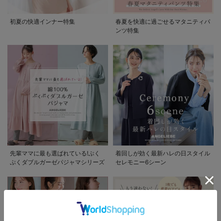
初夏の快適インナー特集
春夏を快適に過ごせるマタニティパ
ンツ特集
先輩ママに最も選ばれている!ぷく
着回しが効く最新ハレの日スタイル
ぷくダブルガーゼパジャマシリーズ
セレモニー6シーン