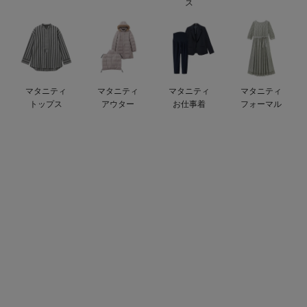
ス
erbaviva（エルバビーバ）
安心の日本製。先輩ママが買ってよかった！本当に必要な出産準備品
ハレの日に着るANGELIEBEのセレモニー
マタニティ
マタニティ
マタニティ
マタニティ
買って正解！高評価レビューアイテム
トップス
アウター
お仕事着
フォーマル
冬に可愛いニットがお得！
親子コーデ｜ママとベビーにおすすめ！
便利な育児家電
Gift Selection 出産祝い
ロンパースはいつからいつまで使う？選ぶポイントも解説！
保育園・入園準備特集
ファルスカ