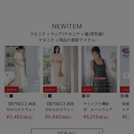
NEWITEM
マタニティウェア/マタニティ服/授乳服/
マタニティ用品の最新アイテム
30%OFF
30%OFF
5%OFF
30%OFF
【防汚加工】綿混
【防汚加工】綿混
ナイトブラ機能
長袖サ
やわらかスウェッ
やわらかスウェッ
付 ルームウェア
ャマ3
ト半袖ティアード
ト半袖フレアワン
にもなる授乳キャ
JEMO
¥3,492
¥3,492
¥5,215
¥5,3
(税込)
(税込)
(税込)
ネグリジェ マタ
ピース マタニテ
ミソール
ェーイ
ニティ・産後【出
ィ・産後【出産後
ン） 
産後も長く使え
も長く使える】
タニテ
VIEW ALL