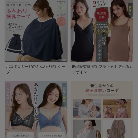
ポコポコガーゼのふんわり授乳ケー
助産院監修 授乳ブラキャミ 選べる2
プ
デザイン