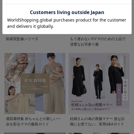
お気に入り商品を確認する
助産院監修シリーズ
もう迷わない!!ママのための上品で
清楚なお宮参り服
退院着特集 赤ちゃんとの新しい一
妊婦さんの為の喪服マナー 急な訃
歩を彩るママの服装ガイド
報にも慌てない。実用Q&Aガイド