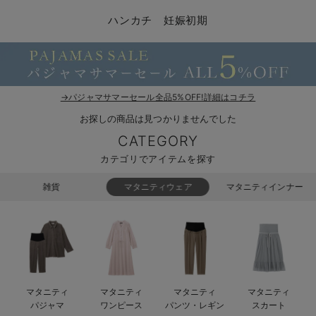
マタニティ パンツ
マタニティ ショーツ
授乳トップス
マタニティ オフィス 通勤服
授乳 ケープ
マタニティレギンス
【アウトレット】トップス・授乳トップス
透け防止
再入荷｜アウター
トップス
【37周年祭セール】4
【〜10℃】3月中旬
涼しくて可愛い「ワン
デニム
きれいめトップス派
マタニティインナー
【オフィスカジュアル
パンツタイプ
【フォーマル】ボトム
【ベビー】半袖
2WAYオール
Aライン ・フレアワ
〜5,000円（税込）
綿混素材
赤ちゃんへ使うもの
【冬のあったか特集】
ハンカチ 妊娠初期
マタニティ スカート
妊婦帯・腹帯・産前ガードル
マタニティ ドレス（結婚式・お呼ばれ）
【アウトレット】ボトムス
見えてもカワイイ
パンツ
レギンス
きれいめスカート派
ベビー
【フォーマル】トップ
【ベビー】グッズ
コンビ肌着
Iライン ・タイトシ
〜10,000円（税込）
腹巻・ひざ上パンツ
産後に使うグッズ
【冬のあったか特集】
マタニティ トップス
マタニティ 授乳 キャミソール
マタニティ フォーマル パンツ・ボトムス
【アウトレット】パジャマ
コットン素材
スカート
オフィス
きれいめ美脚パンツ派
短肌着
快適ウェア10%OFF
ジャンパースカート/
10,001円（税込）〜
保温&リカバリー
【冬のあったか特集】
マタニティ アウター（コート）・ママコート
産褥ショーツ
【アウトレット】インナー
冷房対策
パジャマ
ツィード派
セット
ワーク・オフィス
女の子におススメのギ
レギンス・タイツ
→パジャマサマーセール全品5%OFF!詳細はコチラ
お探しの商品は見つかりませんでした
骨盤・マタニティベルト （妊娠中・産後）
【アウトレット】ベビー
接触冷感素材
インナー
MAX55%OFF ブラッ
王道シンプル派
カジュアル
男の子におススメのギ
カップ付きインナー
CATEGORY
産後 ガードル インナー
Tシャツブラ
雑貨
セットアップ派
フォーマル / オケー
定番ギフト
あったか度◎
カテゴリでアイテムを探す
マタニティ 腹巻き
ブラトップ
ベビー
あったかアイテム｜ベ
もらって嬉しいギフト
裏起毛素材
雑貨
マタニティウェア
マタニティインナー
親子セット
かわいくておもしろい
快適機能ウェア特集 トップス
何枚あっても嬉しいア
快適機能ウェア特集 ボトムス
長く使えるアイテム
マタニティ
マタニティ
マタニティ
マタニティ
快適機能ウェア特集 パジャマ
お部屋映えアイテム
パジャマ
ワンピース
パンツ・レギン
スカート