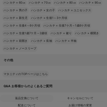
ハンカチ
×
60㎝
ハンカチ
×
70㎝
ハンカチ
×
80㎝
ハンカチ
×
90㎝
ハンカチ
×
男の子
ハンカチ
×
女の子
ハンカチ
×
ユニセックス
ハンカチ
×
新生児
ハンカチ
×
生後1～3ケ月頃
ハンカチ
×
生後4～6ケ月頃
ハンカチ
×
生後7ケ月～1歳6ケ月頃
ハンカチ
×
生後1歳7ケ月～2歳頃
ハンカチ
×
被り
ハンカチ
×
横開き
ハンカチ
×
前開き
ハンカチ
×
長袖
ハンカチ
×
半袖
ハンカチ
×
ノースリーブ
その他
マタニティのTOPページはこちら
Q&A
お客様からのよくあるご質問
返品交換について
キャンセルについて
配送について
お届け情報の変更