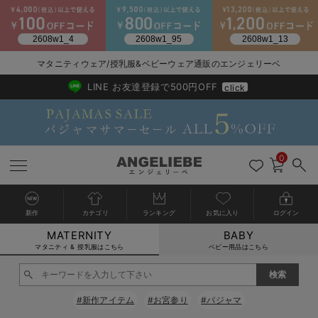
2026/NewArrival
送料495円(一部地域を除く) 7,700円以上で送料無料
マタニティウェア/授乳服&ベビーウェア通販のエンジェリーベ
LINE お友達登録で500円OFF
click
0
新作
カテゴリ
ランキング
お気に入り
ログイン
MATERNITY
BABY
戻る
戻る
戻る
戻る
戻る
戻る
戻る
戻る
戻る
戻る
戻る
戻る
戻る
戻る
戻る
戻る
戻る
戻る
戻る
戻る
戻る
戻る
戻る
戻る
戻る
戻る
戻る
戻る
戻る
戻る
戻る
カートに入れる
マタニティ & 授乳服はこちら
ベビー用品はこちら
マタニティウェア全て
マタニティ 下着・インナー全て
授乳服全て
マタニティ フォーマル全て
授乳用品全て
マタニティレッグウェア全て
マタニティ ボディケア全て
アウトレット全て
特集全て
再入荷全て
送料無料アイテム全て
ブラキャミ おまとめ
【37周年祭セール】
気温差別オススメアイ
マタニティウェア お
こだわりの履き心地！
出産準備応援割全て
春のマタニティワンピ
Gift Selection 
冬の冷え対策インナー
入院準備の持ち物チェ
冬のあったか特集全て
閉じる
マタニティ ワンピース
授乳ワンピース
マタニティ スーツ
妊婦用 抱き枕・授乳クッション
マタニティストッキング・タイツ
妊娠線クリーム
【アウトレット】ワンピース
抗菌防臭加工
再入荷｜インナー
授乳ブラ・マタニティブラ（マタニティインナー・産後用品）
ワンピース
【37周年祭セール】2
【15℃】3月下旬～
動きやすく着回しでき
強撚スムース(コスパ
【おまとめ割】パジャ
カジュアル
ジャケット派
マタニティパジャマ
【オフィスカジュアル
レギンスタイプ
【フォーマル】ワンピ
【ベビー】長袖
ハンカチ
快適ウェア10%OFF
セットアップ・ レイ
〜3,000円（税込）
薄くてあったか
入院してすぐ使うグッ
【冬のあったか特集】
#新作アイテム
#お宮参り
#パジャマ