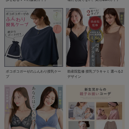
ポコポコガーゼのふんわり授乳ケー
助産院監修 授乳ブラキャミ 選べる2
プ
デザイン