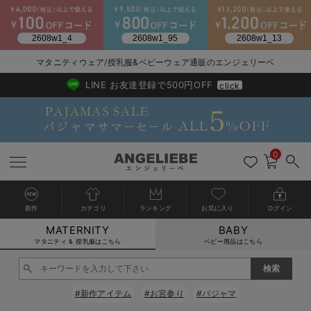
2026/NewArrival
送料495円(一部地域を除く) 7,700円以上で送料無料
マタニティウェア/授乳服&ベビーウェア通販のエンジェリーベ
LINE お友達登録で500円OFF
click
0
新作
カテゴリ
ランキング
お気に入り
ログイン
MATERNITY
BABY
戻る
戻る
戻る
戻る
戻る
戻る
戻る
戻る
戻る
戻る
戻る
戻る
戻る
戻る
戻る
戻る
戻る
戻る
戻る
戻る
戻る
戻る
戻る
戻る
戻る
戻る
戻る
戻る
戻る
戻る
戻る
カートに入れる
マタニティ & 授乳服はこちら
ベビー用品はこちら
マタニティウェア全て
マタニティ 下着・インナー全て
授乳服全て
マタニティ フォーマル全て
授乳用品全て
マタニティレッグウェア全て
マタニティ ボディケア全て
アウトレット全て
特集全て
再入荷全て
送料無料アイテム全て
ブラキャミ おまとめ
【37周年祭セール】
気温差別オススメアイ
マタニティウェア お
こだわりの履き心地！
出産準備応援割全て
春のマタニティワンピ
Gift Selection 
冬の冷え対策インナー
入院準備の持ち物チェ
冬のあったか特集全て
閉じる
マタニティ ワンピース
授乳ワンピース
マタニティ スーツ
妊婦用 抱き枕・授乳クッション
マタニティストッキング・タイツ
妊娠線クリーム
【アウトレット】ワンピース
抗菌防臭加工
再入荷｜インナー
授乳ブラ・マタニティブラ（マタニティインナー・産後用品）
ワンピース
【37周年祭セール】2
【15℃】3月下旬～
動きやすく着回しでき
強撚スムース(コスパ
【おまとめ割】パジャ
カジュアル
ジャケット派
マタニティパジャマ
【オフィスカジュアル
レギンスタイプ
【フォーマル】ワンピ
【ベビー】長袖
ハンカチ
快適ウェア10%OFF
セットアップ・ レイ
〜3,000円（税込）
薄くてあったか
入院してすぐ使うグッ
【冬のあったか特集】
#新作アイテム
#お宮参り
#パジャマ