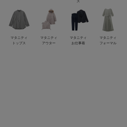
ス
erbaviva（エルバビーバ）
安心の日本製。先輩ママが買ってよかった！本当に必要な出産準備品
ハレの日に着るANGELIEBEのセレモニー
マタニティ
マタニティ
マタニティ
マタニティ
買って正解！高評価レビューアイテム
トップス
アウター
お仕事着
フォーマル
冬に可愛いニットがお得！
親子コーデ｜ママとベビーにおすすめ！
便利な育児家電
Gift Selection 出産祝い
ロンパースはいつからいつまで使う？選ぶポイントも解説！
保育園・入園準備特集
ファルスカ