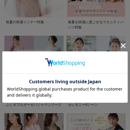
初夏の快適インナー特集
春夏を快適に過ごせるマタニティパ
ンツ特集
お気に入り商品を確認する
先輩ママに最も選ばれている!ぷく
着回しが効く最新ハレの日スタイル
ぷくダブルガーゼパジャマシリーズ
セレモニー6シーン