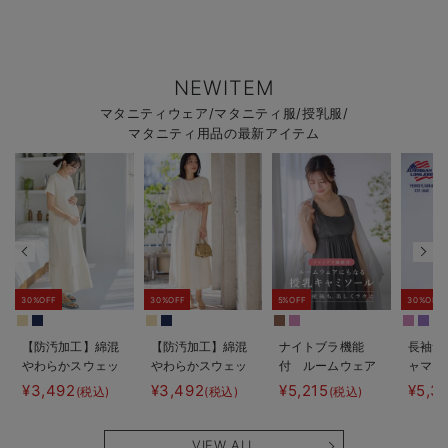
NEWITEM
マタニティウェア/マタニティ服/授乳服/
マタニティ用品の最新アイテム
30%OFF
30%OFF
5%OFF
30%OFF
【防汚加工】綿混
【防汚加工】綿混
ナイトブラ機能
長袖サ
やわらかスウェッ
やわらかスウェッ
付 ルームウェア
ャマ3
ト半袖ティアード
ト半袖フレアワン
にもなる授乳キャ
JEMO
¥3,492
¥3,492
¥5,215
¥5,3
(税込)
(税込)
(税込)
ネグリジェ マタ
ピース マタニテ
ミソール
ェーイ
ニティ・産後【出
ィ・産後【出産後
ン） 
産後も長く使え
も長く使える】
タニテ
VIEW ALL