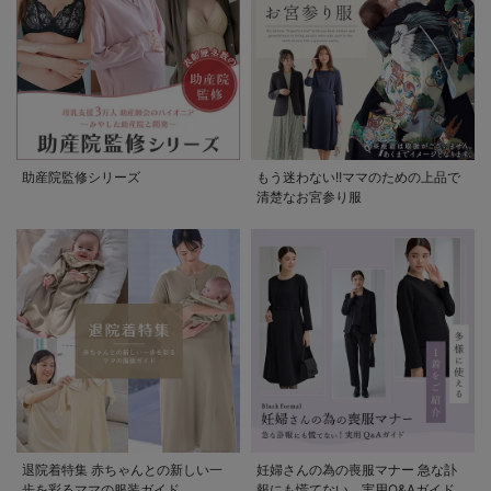
助産院監修シリーズ
もう迷わない!!ママのための上品で
清楚なお宮参り服
退院着特集 赤ちゃんとの新しい一
妊婦さんの為の喪服マナー 急な訃
歩を彩るママの服装ガイド
報にも慌てない。実用Q&Aガイド