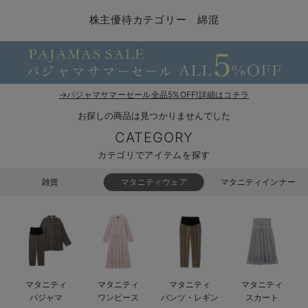
マタニティ パンツ
マタニティ ショーツ
授乳トップス
マタニティ オフィス 通勤服
授乳 ケープ
マタニティレギンス
【アウトレット】トップス・授乳トップス
透け防止
再入荷｜アウター
トップス
【37周年祭セール】4
【〜10℃】3月中旬
涼しくて可愛い「ワン
デニム
きれいめトップス派
マタニティインナー
【オフィスカジュアル
パンツタイプ
【フォーマル】ボトム
【ベビー】半袖
2WAYオール
Aライン ・フレアワ
〜5,000円（税込）
綿混素材
赤ちゃんへ使うもの
【冬のあったか特集】
株主優待カテゴリー 綿混
マタニティ スカート
妊婦帯・腹帯・産前ガードル
マタニティ ドレス（結婚式・お呼ばれ）
【アウトレット】ボトムス
見えてもカワイイ
パンツ
レギンス
きれいめスカート派
ベビー
【フォーマル】トップ
【ベビー】グッズ
コンビ肌着
Iライン ・タイトシ
〜10,000円（税込）
腹巻・ひざ上パンツ
産後に使うグッズ
【冬のあったか特集】
マタニティ トップス
マタニティ 授乳 キャミソール
マタニティ フォーマル パンツ・ボトムス
【アウトレット】パジャマ
コットン素材
スカート
オフィス
きれいめ美脚パンツ派
短肌着
快適ウェア10%OFF
ジャンパースカート/
10,001円（税込）〜
保温&リカバリー
【冬のあったか特集】
マタニティ アウター（コート）・ママコート
産褥ショーツ
【アウトレット】インナー
冷房対策
パジャマ
ツィード派
セット
ワーク・オフィス
女の子におススメのギ
レギンス・タイツ
→パジャマサマーセール全品5%OFF!詳細はコチラ
お探しの商品は見つかりませんでした
骨盤・マタニティベルト （妊娠中・産後）
【アウトレット】ベビー
接触冷感素材
インナー
MAX55%OFF ブラッ
王道シンプル派
カジュアル
男の子におススメのギ
カップ付きインナー
CATEGORY
産後 ガードル インナー
Tシャツブラ
雑貨
セットアップ派
フォーマル / オケー
定番ギフト
あったか度◎
カテゴリでアイテムを探す
マタニティ 腹巻き
ブラトップ
ベビー
あったかアイテム｜ベ
もらって嬉しいギフト
裏起毛素材
雑貨
マタニティウェア
マタニティインナー
親子セット
かわいくておもしろい
快適機能ウェア特集 トップス
何枚あっても嬉しいア
快適機能ウェア特集 ボトムス
長く使えるアイテム
マタニティ
マタニティ
マタニティ
マタニティ
快適機能ウェア特集 パジャマ
お部屋映えアイテム
パジャマ
ワンピース
パンツ・レギン
スカート