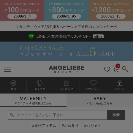
2026/NewArrival
送料495円(一部地域を除く) 7,700円以上で送料無料
マタニティウェア/授乳服&ベビーウェア通販のエンジェリーベ
LINE お友達登録で500円OFF
click
0
新作
カテゴリ
ランキング
お気に入り
ログイン
MATERNITY
BABY
戻る
戻る
戻る
戻る
戻る
戻る
戻る
戻る
戻る
戻る
戻る
戻る
戻る
戻る
戻る
戻る
戻る
戻る
戻る
戻る
戻る
戻る
戻る
戻る
戻る
戻る
戻る
戻る
戻る
戻る
戻る
カートに入れる
マタニティ & 授乳服はこちら
ベビー用品はこちら
マタニティウェア全て
マタニティ 下着・インナー全て
授乳服全て
マタニティ フォーマル全て
授乳用品全て
マタニティレッグウェア全て
マタニティ ボディケア全て
アウトレット全て
特集全て
再入荷全て
送料無料アイテム全て
ブラキャミ おまとめ
【37周年祭セール】
気温差別オススメアイ
マタニティウェア お
こだわりの履き心地！
出産準備応援割全て
春のマタニティワンピ
Gift Selection 
冬の冷え対策インナー
入院準備の持ち物チェ
冬のあったか特集全て
閉じる
マタニティ ワンピース
授乳ワンピース
マタニティ スーツ
妊婦用 抱き枕・授乳クッション
マタニティストッキング・タイツ
妊娠線クリーム
【アウトレット】ワンピース
抗菌防臭加工
再入荷｜インナー
授乳ブラ・マタニティブラ（マタニティインナー・産後用品）
ワンピース
【37周年祭セール】2
【15℃】3月下旬～
動きやすく着回しでき
強撚スムース(コスパ
【おまとめ割】パジャ
カジュアル
ジャケット派
マタニティパジャマ
【オフィスカジュアル
レギンスタイプ
【フォーマル】ワンピ
【ベビー】長袖
ハンカチ
快適ウェア10%OFF
セットアップ・ レイ
〜3,000円（税込）
薄くてあったか
入院してすぐ使うグッ
【冬のあったか特集】
#新作アイテム
#お宮参り
#パジャマ