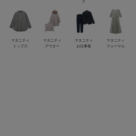
ス
erbaviva（エルバビーバ）
安心の日本製。先輩ママが買ってよかった！本当に必要な出産準備品
ハレの日に着るANGELIEBEのセレモニー
マタニティ
マタニティ
マタニティ
マタニティ
買って正解！高評価レビューアイテム
トップス
アウター
お仕事着
フォーマル
冬に可愛いニットがお得！
親子コーデ｜ママとベビーにおすすめ！
便利な育児家電
Gift Selection 出産祝い
ロンパースはいつからいつまで使う？選ぶポイントも解説！
保育園・入園準備特集
ファルスカ