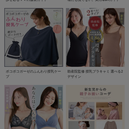
ポコポコガーゼのふんわり授乳ケー
助産院監修 授乳ブラキャミ 選べる2
プ
デザイン