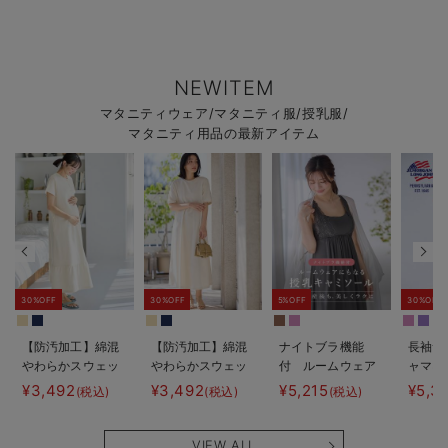
NEWITEM
マタニティウェア/マタニティ服/授乳服/
マタニティ用品の最新アイテム
30%OFF
30%OFF
5%OFF
30%OFF
【防汚加工】綿混
【防汚加工】綿混
ナイトブラ機能
長袖サ
やわらかスウェッ
やわらかスウェッ
付 ルームウェア
ャマ3
ト半袖ティアード
ト半袖フレアワン
にもなる授乳キャ
JEMO
¥3,492
¥3,492
¥5,215
¥5,3
(税込)
(税込)
(税込)
ネグリジェ マタ
ピース マタニテ
ミソール
ェーイ
ニティ・産後【出
ィ・産後【出産後
ン） 
産後も長く使え
も長く使える】
タニテ
VIEW ALL