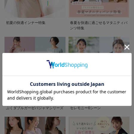
初夏の快適インナー特集
春夏を快適に過ごせるマタニティパ
ンツ特集
お気に入り商品を確認する
先輩ママに最も選ばれている!ぷく
着回しが効く最新ハレの日スタイル
ぷくダブルガーゼパジャマシリーズ
セレモニー6シーン