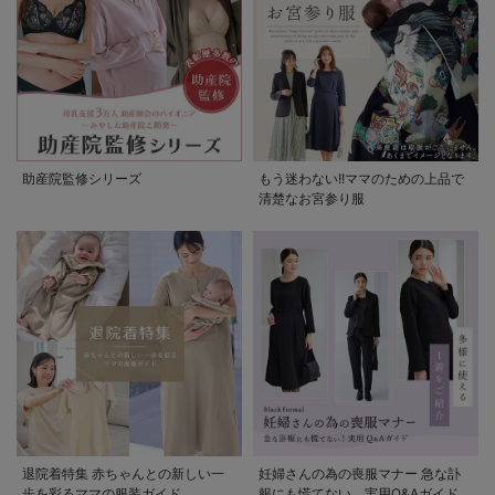
助産院監修シリーズ
もう迷わない!!ママのための上品で
清楚なお宮参り服
退院着特集 赤ちゃんとの新しい一
妊婦さんの為の喪服マナー 急な訃
歩を彩るママの服装ガイド
報にも慌てない。実用Q&Aガイド