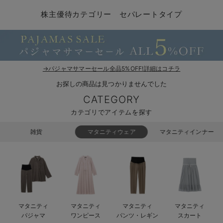
マタニティ パンツ
マタニティ ショーツ
授乳トップス
マタニティ オフィス 通勤服
授乳 ケープ
マタニティレギンス
【アウトレット】トップス・授乳トップス
透け防止
再入荷｜アウター
トップス
【37周年祭セール】4
【〜10℃】3月中旬
涼しくて可愛い「ワン
デニム
きれいめトップス派
マタニティインナー
【オフィスカジュアル
パンツタイプ
【フォーマル】ボトム
【ベビー】半袖
2WAYオール
Aライン ・フレアワ
〜5,000円（税込）
綿混素材
赤ちゃんへ使うもの
【冬のあったか特集】
株主優待カテゴリー セパレートタイプ
マタニティ スカート
妊婦帯・腹帯・産前ガードル
マタニティ ドレス（結婚式・お呼ばれ）
【アウトレット】ボトムス
見えてもカワイイ
パンツ
レギンス
きれいめスカート派
ベビー
【フォーマル】トップ
【ベビー】グッズ
コンビ肌着
Iライン ・タイトシ
〜10,000円（税込）
腹巻・ひざ上パンツ
産後に使うグッズ
【冬のあったか特集】
マタニティ トップス
マタニティ 授乳 キャミソール
マタニティ フォーマル パンツ・ボトムス
【アウトレット】パジャマ
コットン素材
スカート
オフィス
きれいめ美脚パンツ派
短肌着
快適ウェア10%OFF
ジャンパースカート/
10,001円（税込）〜
保温&リカバリー
【冬のあったか特集】
マタニティ アウター（コート）・ママコート
産褥ショーツ
【アウトレット】インナー
冷房対策
パジャマ
ツィード派
セット
ワーク・オフィス
女の子におススメのギ
レギンス・タイツ
→パジャマサマーセール全品5%OFF!詳細はコチラ
お探しの商品は見つかりませんでした
骨盤・マタニティベルト （妊娠中・産後）
【アウトレット】ベビー
接触冷感素材
インナー
MAX55%OFF ブラッ
王道シンプル派
カジュアル
男の子におススメのギ
カップ付きインナー
CATEGORY
産後 ガードル インナー
Tシャツブラ
雑貨
セットアップ派
フォーマル / オケー
定番ギフト
あったか度◎
カテゴリでアイテムを探す
マタニティ 腹巻き
ブラトップ
ベビー
あったかアイテム｜ベ
もらって嬉しいギフト
裏起毛素材
雑貨
マタニティウェア
マタニティインナー
親子セット
かわいくておもしろい
快適機能ウェア特集 トップス
何枚あっても嬉しいア
快適機能ウェア特集 ボトムス
長く使えるアイテム
マタニティ
マタニティ
マタニティ
マタニティ
快適機能ウェア特集 パジャマ
お部屋映えアイテム
パジャマ
ワンピース
パンツ・レギン
スカート