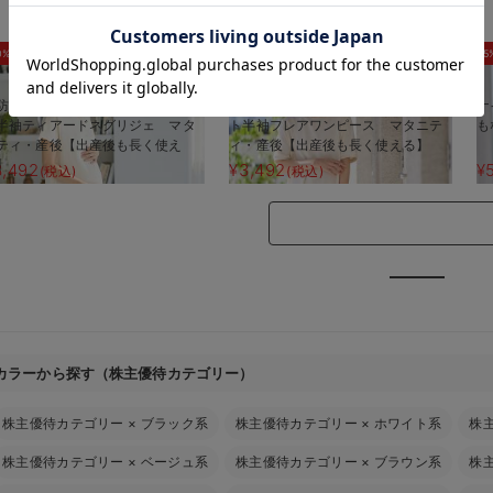
お気に入り商品を確認する
0%OFF
30%OFF
5
防汚加工】綿混やわらかスウェッ
【防汚加工】綿混やわらかスウェッ
ナ
半袖ティアードネグリジェ マタ
ト半袖フレアワンピース マタニテ
も
ティ・産後【出産後も長く使え
ィ・産後【出産後も長く使える】
】
3,492
¥3,492
¥
(税込)
(税込)
カラーから探す（株主優待カテゴリー）
株主優待カテゴリー
×
ブラック系
株主優待カテゴリー
×
ホワイト系
株
株主優待カテゴリー
×
ベージュ系
株主優待カテゴリー
×
ブラウン系
株