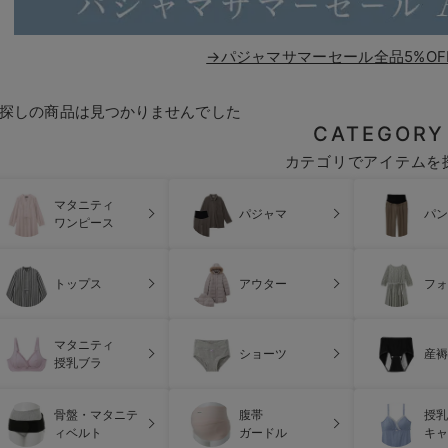
→パジャマサマーセール全品5%OF
探しの商品は見つかりませんでした
CATEGORY
カテゴリでアイテムを
マタニティ
パジャマ
パン
ワンピース
トップス
アウター
フォ
マタニティ
ショーツ
産褥
授乳ブラ
骨盤・マタニテ
腹帯
授乳
ィベルト
ガードル
キャ