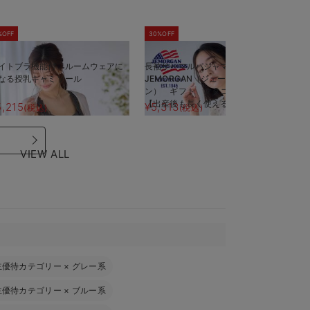
%OFF
30%OFF
5
イトブラ機能付 ルームウェアに
長袖サーマルパジャマ3点セット
半
なる授乳キャミソール
JEMORGAN（ジェーイーモーガ
J
ン） ギフト マタニティ・産後
ン
【出産後も長く使える】
【
5,215
¥5,313
¥
(税込)
(税込)
VIEW ALL
主優待カテゴリー
×
グレー系
主優待カテゴリー
×
ブルー系