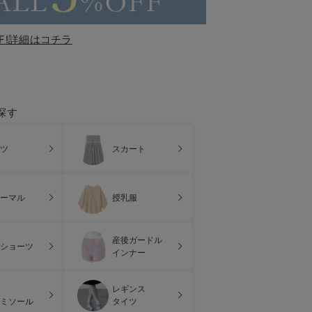
F!詳細はコチラ
探す
ツ
スカート
ーマル
授乳服
産後ガードル
ショーツ
インナー
レギンス
ミソール
タイツ