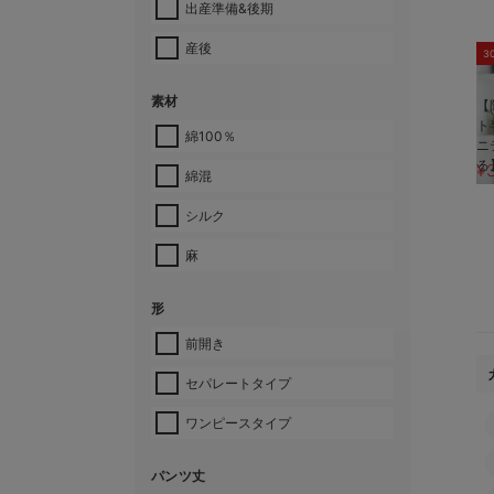
出産準備&後期
産後
3
素材
【
ト
綿100％
ニ
る
¥
綿混
シルク
麻
形
前開き
セパレートタイプ
ワンピースタイプ
パンツ丈