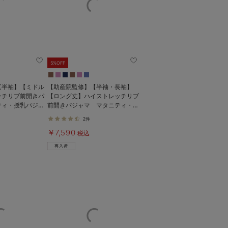
5%OFF
【半袖】【ミドル
【助産院監修】【半袖・長袖】
ッチリブ前開きパ
【ロング丈】ハイストレッチリブ
ティ・授乳パジャ
前開きパジャマ マタニティ・授
く使える】
乳パジャマ【出産後も長く使え
2件
る】
￥7,590
税込