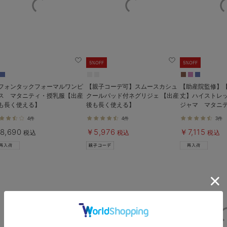
5%OFF
5%OFF
フォンタックフォーマルワンピ
【親子コーデ可】スムースカシュ
【助産院監修】
ス マタニティ・授乳服【出産
クールパッド付ネグリジェ 【出産
丈】ハイストレ
も長く使える】
後も長く使える】
ジャマ マタニ
マ【出産後も長
4件
4件
3件
8,690
￥5,976
￥7,115
税込
税込
税込