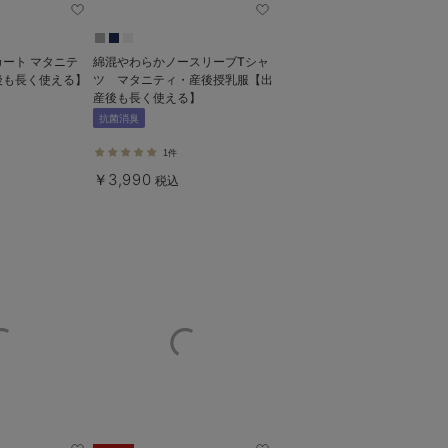
ート マタニテ
綿混やわらかノースリーブTシャ
後も長く使える】
ツ マタニティ・産後授乳服【出
産後も長く使える】
抗菌消臭
1件
￥3,990
税込