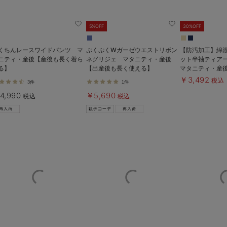
5%OFF
30%OFF
くちんレースワイドパンツ マ
ぷくぷくWガーゼウエストリボン
【防汚加工】綿
ニティ・産後【産後も長く着ら
ネグリジェ マタニティ・産後
ット半袖ティア
る】
【出産後も長く使える】
マタニティ・産
使える】
￥3,492
税込
3件
1件
4,990
￥5,690
税込
税込