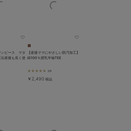
ワンピース マタ
【産後ママにやさしい防汚加工】
【出産後も長く使
綿100％授乳半袖TEE
1件
￥2,490
税込