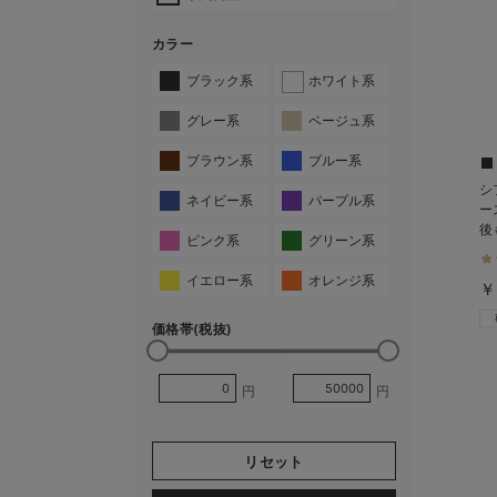
カラー
ブラック系
ホワイト系
グレー系
ベージュ系
ブラウン系
ブルー系
シ
ネイビー系
パープル系
ー
後
ピンク系
グリーン系
イエロー系
オレンジ系
￥
価格帯(税抜)
円
円
リセット