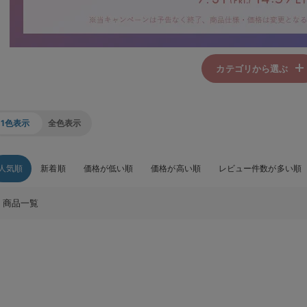
カテゴリから選ぶ
FINALサマーセール
FINALサマーセール
ワンピース
トップス
1色表示
全色表示
CLICK
CLICK
FINALサマーセール
FINALサマーセール
人気順
新着順
価格が低い順
価格が高い順
レビュー件数が多い順
パジャマ
・ルームウェア
インナー
CLICK
CLICK
商品一覧
FINALサマーセール
FINALサマーセール
グッズ
50％OFF以上
CLICK
CLICK