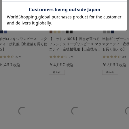
お気に入り商品を確認する
袖ポロマキシワンピース マタ
【コットン100%】長さが選べる
半袖ギャザーシ
ティ・授乳服【出産後も長く使
フレンチスリーブワンピース マタ
マタニティ・産
る】
ニティ・産後授乳服【出産後も長
も長く使える】
く使える】
27件
7件
3件
5,490
￥4,990
￥7,990
税込
税込
税込