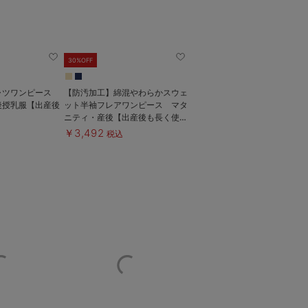
30%OFF
ャツワンピース
【防汚加工】綿混やわらかスウェ
後授乳服【出産後
ット半袖フレアワンピース マタ
ニティ・産後【出産後も長く使え
る】
￥3,492
税込