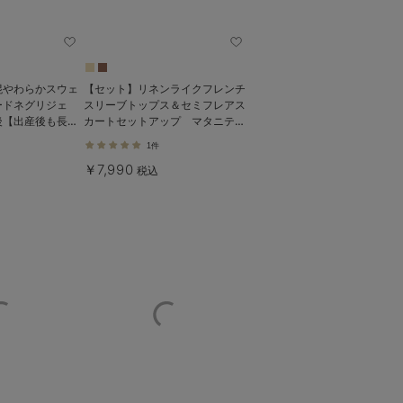
混やわらかスウェ
【セット】リネンライクフレンチ
ードネグリジェ
スリーブトップス＆セミフレアス
後【出産後も長く
カートセットアップ マタニテ
ィ・授乳服【出産後も長く着られ
1件
る】
￥7,990
税込