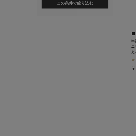
この条件で絞り込む
半
ニ
え
￥