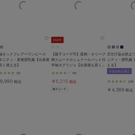
5%OFF
袖タックフレアーワンピース
【親子コーデ可】星柄・オリーブ
天竺汗染み防止
タニティ・産後授乳服【出産後
柄スムースカシュクールパット付
ニティ・授乳服
長く使える】
半袖ネグリジェ【出産後も長く使
える】
える】
汗染み防止加工
1件
3件
9,990
￥5,215
税込
税込
12件
￥4,389
税込